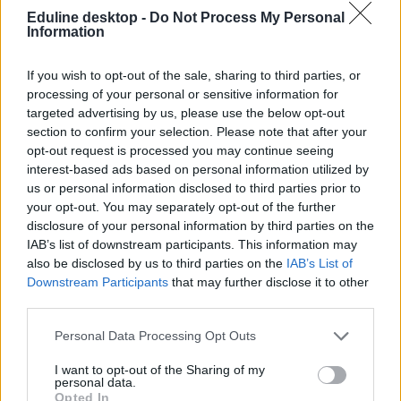
Eduline desktop -
Do Not Process My Personal
Information
Tisztelt Közgyűlési Tagok!
If you wish to opt-out of the sale, sharing to third parties, or
processing of your personal or sensitive information for
Biztosak vagyunk abban, hogy nem erről a feladatról álmodtak,
targeted advertising by us, please use the below opt-out
amikor elfogadták az MTA közgyűlési tagságával járó feladatokat és
section to confirm your selection. Please note that after your
felelősséget. Kérjük, hogy a Magyar Tudományos Akadémia 200
opt-out request is processed you may continue seeing
éves történetéhez és haladó hagyományaihoz méltó, felelős döntést
hozzanak az MTA-ra nehezedő politikai nyomástól függetlenül. Ne
interest-based ads based on personal information utilized by
vállaljanak kényszerű, elhamarkodott, meggondolatlan
us or personal information disclosed to third parties prior to
kompromisszumot, hanem a magyar tudomány jövőjét és az ország
your opt-out. You may separately opt-out of the further
hosszú távú érdekeit vegyék figyelembe.
disclosure of your personal information by third parties on the
IAB’s list of downstream participants. This information may
also be disclosed by us to third parties on the
IAB’s List of
Az Akadémiai Dolgozók Fóruma továbbra is kiáll a magas
Downstream Participants
that may further disclose it to other
színvonalú kutatás iránti elkötelezettség, a tudomány autonómiája és
third parties.
meritokratikus hagyományai mellett, és abban a meggyőződésben
tevékenykedik, hogy a kutatóhálózat helye az MTA felügyelete alatt
Personal Data Processing Opt Outs
lenne.
I want to opt-out of the Sharing of my
personal data.
Opted In