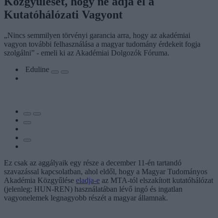
Közgyűlését, hogy ne adja el a
Kutatóhálózati Vagyont
„Nincs semmilyen törvényi garancia arra, hogy az akadémiai
vagyon további felhasználása a magyar tudomány érdekeit fogja
szolgálni” - emeli ki az Akadémiai Dolgozók Fóruma.
Eduline
Ez csak az aggályaik egy része a december 11-én tartandó
szavazással kapcsolatban, ahol eldől, hogy a Magyar Tudományos
Akadémia Közgyűlése
eladja-e
az MTA-tól elszakított kutatóhálózat
(jelenleg: HUN-REN) használatában lévő ingó és ingatlan
vagyonelemek legnagyobb részét a magyar államnak.