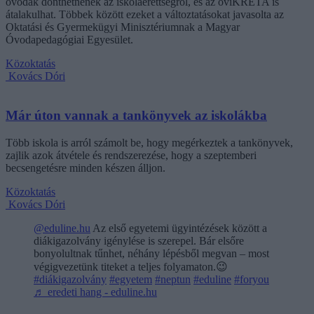
óvodák dönthetnének az iskolaérettségről, és az oviKRÉTA is
átalakulhat. Többek között ezeket a változtatásokat javasolta az
Oktatási és Gyermekügyi Minisztériumnak a Magyar
Óvodapedagógiai Egyesület.
Közoktatás
Kovács Dóri
Már úton vannak a tankönyvek az iskolákba
Több iskola is arról számolt be, hogy megérkeztek a tankönyvek,
zajlik azok átvétele és rendszerezése, hogy a szeptemberi
becsengetésre minden készen álljon.
Közoktatás
Kovács Dóri
@eduline.hu
Az első egyetemi ügyintézések között a
diákigazolvány igénylése is szerepel. Bár elsőre
bonyolultnak tűnhet, néhány lépésből megvan – most
végigvezetünk titeket a teljes folyamaton.😉
#diákigazolvány
#egyetem
#neptun
#eduline
#foryou
♬ eredeti hang - eduline.hu