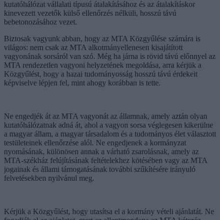
kutatóhálózat vállalati típusú átalakításához és az átalakításkor
kinevezett vezetők külső ellenőrzés nélküli, hosszú távú
bebetonozásához vezet.
Biztosak vagyunk abban, hogy az MTA Közgyűlése számára is
világos: nem csak az MTA alkotmányellenesen kisajátított
vagyonának sorsáról van szó. Még ha járna is rövid távú előnnyel az
MTA rendezetlen vagyoni helyzetének megoldása, arra kérjük a
Közgyűlést, hogy a hazai tudományosság hosszú távú érdekeit
képviselve lépjen fel, mint ahogy korábban is tette.
Ne engedjék át az MTA vagyonát az államnak, amely aztán olyan
kutatóhálózatnak adná át, ahol a vagyon sorsa véglegesen kikerülne
a magyar állam, a magyar társadalom és a tudományos élet választott
testületeinek ellenőrzése alól. Ne engedjenek a kormányzat
nyomásának, különösen annak a várható zsarolásnak, amely az
MTA-székház felújításának feltételekhez kötésében vagy az MTA
jogainak és állami támogatásának további szűkítésére irányuló
felvetésekben nyilvánul meg.
Kérjük a Közgyűlést, hogy utasítsa el a kormány vételi ajánlatát. Ne