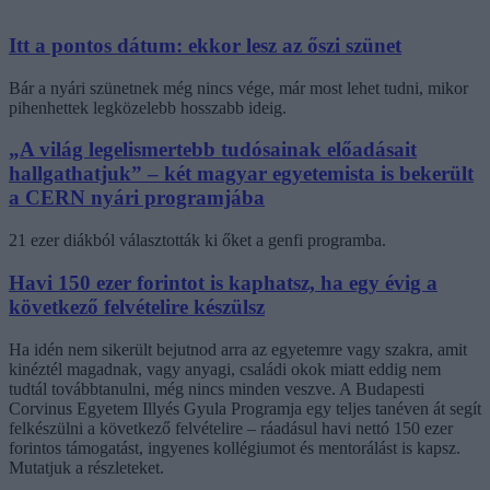
Itt a pontos dátum: ekkor lesz az őszi szünet
Bár a nyári szünetnek még nincs vége, már most lehet tudni, mikor
pihenhettek legközelebb hosszabb ideig.
„A világ legelismertebb tudósainak előadásait
hallgathatjuk” – két magyar egyetemista is bekerült
a CERN nyári programjába
21 ezer diákból választották ki őket a genfi programba.
Havi 150 ezer forintot is kaphatsz, ha egy évig a
következő felvételire készülsz
Ha idén nem sikerült bejutnod arra az egyetemre vagy szakra, amit
kinéztél magadnak, vagy anyagi, családi okok miatt eddig nem
tudtál továbbtanulni, még nincs minden veszve. A Budapesti
Corvinus Egyetem Illyés Gyula Programja egy teljes tanéven át segít
felkészülni a következő felvételire – ráadásul havi nettó 150 ezer
forintos támogatást, ingyenes kollégiumot és mentorálást is kapsz.
Mutatjuk a részleteket.