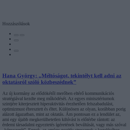
Hozzászólások
Hana György: „Méltóságot, tekintélyt kell adni az
oktatásról szóló közbeszédnek”
Az új kormány az elődökétől merőben eltérő kommunikációs
stratégiával kezdte meg működését. Az egyes minisztériumok
szintjére kiterjesztett hiperaktivitás érezhetően felszabadulást,
optimizmust ébresztett és éltet. Különösen az olyan, korábban porig
alázott ágazatban, mint az oktatás. Ám pontosan ez a lendület az,
ami egy újabb megkerülhetetlen kihívást is előtérbe rántott: az
érdemi társadalmi egyeztetés ígéretének beváltását, vagy más szóval
„kényszerét”. Ennek, az amúgy pozitív stressznek a kezeléséhez