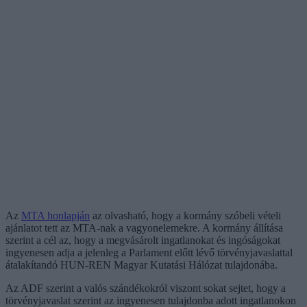
Az
MTA honlapján
az olvasható, hogy a kormány szóbeli vételi
ajánlatot tett az MTA-nak a vagyonelemekre. A kormány állítása
szerint a cél az, hogy a megvásárolt ingatlanokat és ingóságokat
ingyenesen adja a jelenleg a Parlament előtt lévő törvényjavaslattal
átalakítandó HUN-REN Magyar Kutatási Hálózat tulajdonába.
Az ADF szerint a valós szándékokról viszont sokat sejtet, hogy a
törvényjavaslat szerint az ingyenesen tulajdonba adott ingatlanokon