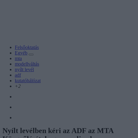
Felsőoktatás
Egyéb
mta
modellváltás
nyílt levél
adf
kutatóhálózat
+2
Nyílt levélben kéri az ADF az MTA