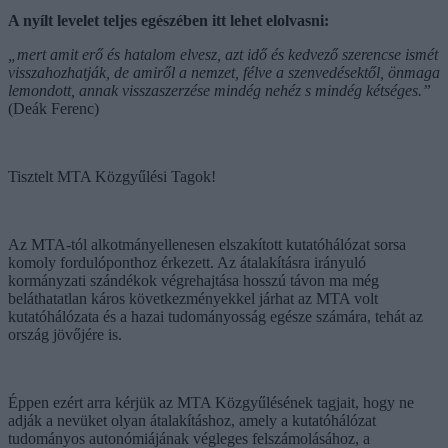
A nyílt levelet teljes egészében itt lehet elolvasni:
„mert amit erő és hatalom elvesz, azt idő és kedvező szerencse ismét
visszahozhatják, de amiről a nemzet, félve a szenvedésektől, önmaga
lemondott, annak visszaszerzése mindég nehéz s mindég kétséges.”
(Deák Ferenc)
Tisztelt MTA Közgyűlési Tagok!
Az MTA-tól alkotmányellenesen elszakított kutatóhálózat sorsa
komoly fordulóponthoz érkezett. Az átalakításra irányuló
kormányzati szándékok végrehajtása hosszú távon ma még
beláthatatlan káros következményekkel járhat az MTA volt
kutatóhálózata és a hazai tudományosság egésze számára, tehát az
ország jövőjére is.
Éppen ezért arra kérjük az MTA Közgyűlésének tagjait, hogy ne
adják a nevüket olyan átalakításhoz, amely a kutatóhálózat
tudományos autonómiájának végleges felszámolásához, a