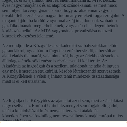
fogadják el az ajánlatot, mert ez ellentmondana az MTA kétszáz
éves hagyományának és az alapítók szándékainak, és mert nincs
semmilyen törvényi garancia arra, hogy az akadémiai vagyon
további felhasználása a magyar tudomány érdekeit fogja szolgálni. A
magántulajdonba kerülő vagyonnal az új tulajdonosok szabadon
gazdálkodnának: megterhelhetnék, vagy akár el is idegeníthetnék
korlátozás nélkül. Az MTA vagyonának privatizálása nemzeti
kincsek elvesztését jelentené.
Ne mondjon le a Közgyűlés az akadémiai szabályzatokban előírt
garanciákról, így a három független értékbecslésről, a becsült ár
alatti eladás tilalmáról, valamint arról, hogy az értékbecslésnek az
állítólagos értékcsökkenésre is részletesen ki kell térnie. Az
Akadémia az ingóságait és a szellemi tulajdonát ne adja át ingyen
egy még ismeretlen struktúrájú, később létrehozandó szervezetnek.
A Közgyűlésnek a vételi ajánlatot tehát mindezek tisztázatlansága
miatt is el kell utasítania.
Ne fogadja el a Közgyűlés az ajánlatot azért sem, mert az átalakítást
nagy eséllyel az Európai Unió intézményei sem fogják elfogadni,
tehát a kutatóhálózat intézményei a tervezett átalakítás
következtében valószínűleg nem részesülhetnek majd európai uniós
forrásokból sem.