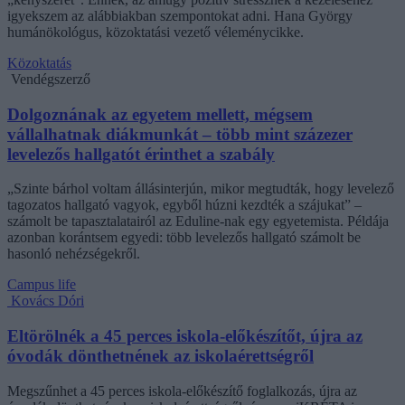
igyekszem az alábbiakban szempontokat adni. Hana György
humánökológus, közoktatási vezető véleménycikke.
Közoktatás
Vendégszerző
Dolgoznának az egyetem mellett, mégsem
vállalhatnak diákmunkát – több mint százezer
levelezős hallgatót érinthet a szabály
„Szinte bárhol voltam állásinterjún, mikor megtudták, hogy levelező
tagozatos hallgató vagyok, egyből húzni kezdték a szájukat” –
számolt be tapasztalatairól az Eduline-nak egy egyetemista. Példája
azonban korántsem egyedi: több levelezős hallgató számolt be
hasonló nehézségekről.
Campus life
Kovács Dóri
Eltörölnék a 45 perces iskola-előkészítőt, újra az
óvodák dönthetnének az iskolaérettségről
Megszűnhet a 45 perces iskola-előkészítő foglalkozás, újra az