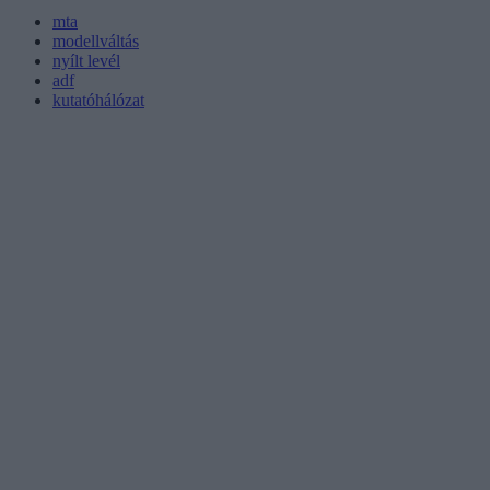
mta
modellváltás
nyílt levél
adf
kutatóhálózat