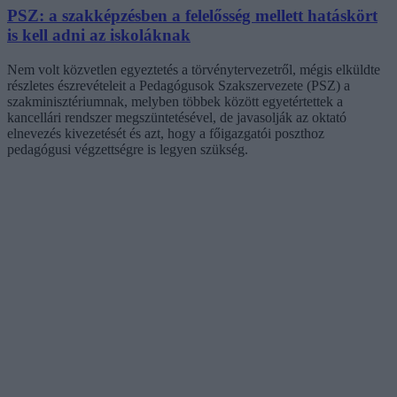
PSZ: a szakképzésben a felelősség mellett hatáskört
is kell adni az iskoláknak
Nem volt közvetlen egyeztetés a törvénytervezetről, mégis elküldte
részletes észrevételeit a Pedagógusok Szakszervezete (PSZ) a
szakminisztériumnak, melyben többek között egyetértettek a
kancellári rendszer megszüntetésével, de javasolják az oktató
elnevezés kivezetését és azt, hogy a főigazgatói poszthoz
pedagógusi végzettségre is legyen szükség.