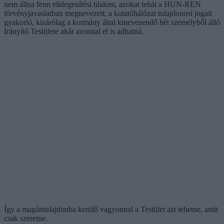
nem állna fenn elidegenítési tilalom, azokat tehát a HUN-REN
törvényjavaslatban megnevezett, a kutatóhálózat tulajdonosi jogait
gyakorló, kizárólag a kormány által kinevezendő hét személyből álló
Irányító Testülete akár azonnal el is adhatná.
Így a magántulajdonba kerülő vagyonnal a Testület azt tehetne, amit
csak szeretne.