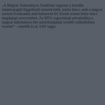
„A Magyar Tudományos Akadémia vagyona a formális
tulajdonjogtól függetlenül nemzeti érték, közös kincs, amit a magyar
nemzet évszázadok alatt halmozott fel. Ennek semmi helye nincs
magánjogi szervezetben. Az MTA vagyonának privatizálása a
magyar tudományos élet autonómiájának további szűküléséhez
vezetne” – emelték ki az ADF tagjai.