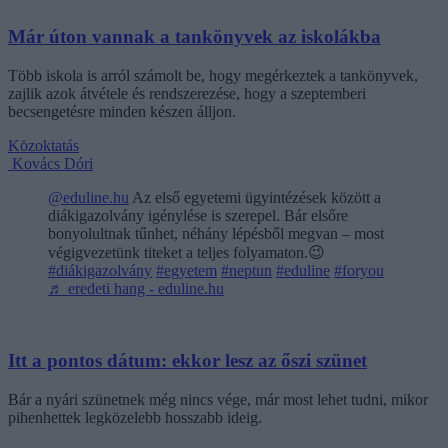
Már úton vannak a tankönyvek az iskolákba
Több iskola is arról számolt be, hogy megérkeztek a tankönyvek,
zajlik azok átvétele és rendszerezése, hogy a szeptemberi
becsengetésre minden készen álljon.
Közoktatás
Kovács Dóri
@eduline.hu
Az első egyetemi ügyintézések között a
diákigazolvány igénylése is szerepel. Bár elsőre
bonyolultnak tűnhet, néhány lépésből megvan – most
végigvezetünk titeket a teljes folyamaton.😉
#diákigazolvány
#egyetem
#neptun
#eduline
#foryou
♬ eredeti hang - eduline.hu
Itt a pontos dátum: ekkor lesz az őszi szünet
Bár a nyári szünetnek még nincs vége, már most lehet tudni, mikor
pihenhettek legközelebb hosszabb ideig.