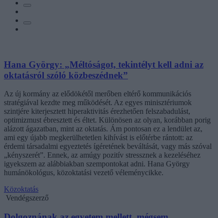
Hana György: „Méltóságot, tekintélyt kell adni az
oktatásról szóló közbeszédnek”
Az új kormány az elődökétől merőben eltérő kommunikációs
stratégiával kezdte meg működését. Az egyes minisztériumok
szintjére kiterjesztett hiperaktivitás érezhetően felszabadulást,
optimizmust ébresztett és éltet. Különösen az olyan, korábban porig
alázott ágazatban, mint az oktatás. Ám pontosan ez a lendület az,
ami egy újabb megkerülhetetlen kihívást is előtérbe rántott: az
érdemi társadalmi egyeztetés ígéretének beváltását, vagy más szóval
„kényszerét”. Ennek, az amúgy pozitív stressznek a kezeléséhez
igyekszem az alábbiakban szempontokat adni. Hana György
humánökológus, közoktatási vezető véleménycikke.
Közoktatás
Vendégszerző
Dolgoznának az egyetem mellett, mégsem