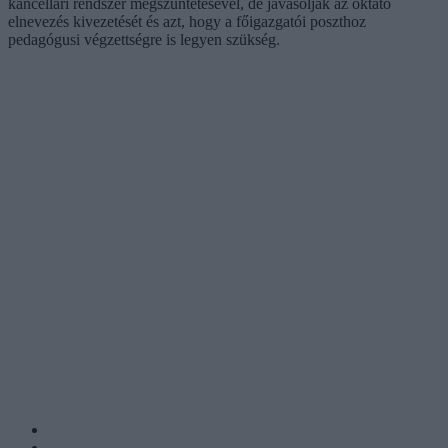
kancellári rendszer megszüntetésével, de javasolják az oktató
elnevezés kivezetését és azt, hogy a főigazgatói poszthoz
pedagógusi végzettségre is legyen szükség.