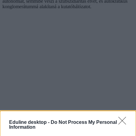
autonómiát, semmibe veszi a szubszidiaritás elvét, és autokratikus
konglomerátummá alakítaná a kutatóhálózatot.
Eduline desktop -
Do Not Process My Personal
Information