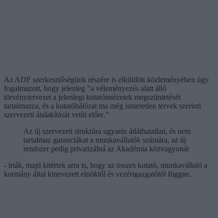
Az ADF szerkesztőségünk részére is elküldött közleményében úgy
fogalmazott, hogy jelenleg "a véleményezés alatt álló
törvénytervezet a jelenlegi kutatóintézetek megszüntetését
tartalmazza, és a kutatóhálózat ma még ismeretlen tervek szerinti
szervezeti átalakítását vetíti előre."
Az új szervezeti struktúra ugyanis átláthatatlan, és nem
tartalmaz garanciákat a munkavállalók számára, az új
rendszer pedig privatizálná az Akadémia közvagyonát
- írták, majd kitértek arra is, hogy az összes kutató, munkavállaló a
kormány által kinevezett elnöktől és vezérigazgatótól függne.