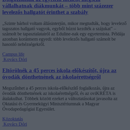
vállalhatnak diákmunkát – több mint százezer
levelezős hallgatót érinthet a szabály
„Szinte bárhol voltam állásinterjún, mikor megtudták, hogy levelező
tagozatos hallgató vagyok, egyből húzni kezdték a szájukat” –
számolt be tapasztalatairól az Eduline-nak egy egyetemista. Példája
azonban korántsem egyedi: több levelezős hallgató számolt be
hasonló nehézségekről.
Campus life
Kovács Dóri
Eltörölnék a 45 perces iskola-előkészítőt, újra az
óvodák dönthetnének az iskolaérettségről
Megszűnhet a 45 perces iskola-előkészítő foglalkozás, újra az
óvodák dönthetnének az iskolaérettségről, és az oviKRÉTA is
átalakulhat. Többek között ezeket a változtatásokat javasolta az
Oktatási és Gyermekügyi Minisztériumnak a Magyar
Óvodapedagógiai Egyesület.
Közoktatás
Kovács Dóri