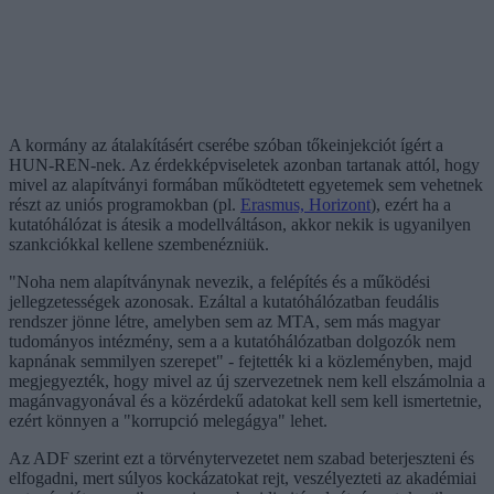
A kormány az átalakításért cserébe szóban tőkeinjekciót ígért a
HUN-REN-nek. Az érdekképviseletek azonban tartanak attól, hogy
mivel az alapítványi formában működtetett egyetemek sem vehetnek
részt az uniós programokban (pl.
Erasmus, Horizont
), ezért ha a
kutatóhálózat is átesik a modellváltáson, akkor nekik is ugyanilyen
szankciókkal kellene szembenézniük.
"Noha nem alapítványnak nevezik, a felépítés és a működési
jellegzetességek azonosak. Ezáltal a kutatóhálózatban feudális
rendszer jönne létre, amelyben sem az MTA, sem más magyar
tudományos intézmény, sem a a kutatóhálózatban dolgozók nem
kapnának semmilyen szerepet" - fejtették ki a közleményben, majd
megjegyezték, hogy mivel az új szervezetnek nem kell elszámolnia a
magánvagyonával és a közérdekű adatokat kell sem kell ismertetnie,
ezért könnyen a "korrupció melegágya" lehet.
Az ADF szerint ezt a törvénytervezetet nem szabad beterjeszteni és
elfogadni, mert súlyos kockázatokat rejt, veszélyezteti az akadémiai