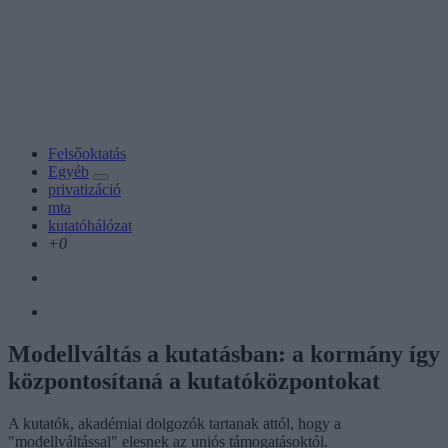
Felsőoktatás
Egyéb
privatizáció
mta
kutatóhálózat
+0
Modellváltás a kutatásban: a kormány így
központosítaná a kutatóközpontokat
A kutatók, akadémiai dolgozók tartanak attól, hogy a
"modellváltással" elesnek az uniós támogatásoktól.