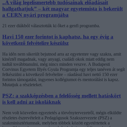
„A világ legelismertebb tudósainak előadásait
hallgathatjuk” – két magyar egyetemista is bekerült
a CERN nyári programjába
21 ezer diákból választották ki őket a genfi programba.
Havi 150 ezer forintot is kaphatsz, ha egy évig a
következő felvételire készülsz
Ha idén nem sikerült bejutnod arra az egyetemre vagy szakra, amit
kinéztél magadnak, vagy anyagi, családi okok miatt eddig nem
tudtál továbbtanulni, még nincs minden veszve. A Budapesti
Corvinus Egyetem Illyés Gyula Programja egy teljes tanéven át segít
felkészülni a következő felvételire – ráadásul havi nettó 150 ezer
forintos támogatást, ingyenes kollégiumot és mentorálást is kapsz.
Mutatjuk a részleteket.
PSZ: a szakképzésben a felelősség mellett hatáskört
is kell adni az iskoláknak
Nem volt közvetlen egyeztetés a törvénytervezetről, mégis elküldte
részletes észrevételeit a Pedagógusok Szakszervezete (PSZ) a
szakminisztériumnak, melyben többek között egyetértettek a