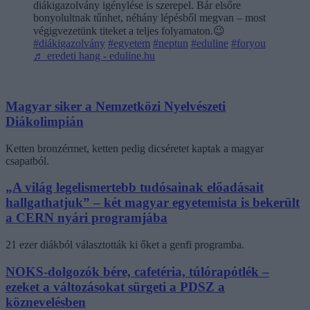
diákigazolvány igénylése is szerepel. Bár elsőre
bonyolultnak tűnhet, néhány lépésből megvan – most
végigvezetünk titeket a teljes folyamaton.😉
#diákigazolvány
#egyetem
#neptun
#eduline
#foryou
♬ eredeti hang - eduline.hu
Magyar siker a Nemzetközi Nyelvészeti
Diákolimpián
Ketten bronzérmet, ketten pedig dicséretet kaptak a magyar
csapatból.
„A világ legelismertebb tudósainak előadásait
hallgathatjuk” – két magyar egyetemista is bekerült
a CERN nyári programjába
21 ezer diákból választották ki őket a genfi programba.
NOKS-dolgozók bére, cafetéria, túlórapótlék –
ezeket a változásokat sürgeti a PDSZ a
köznevelésben