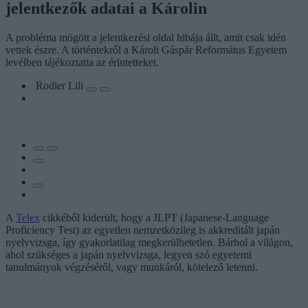
jelentkezők adatai a Károlin
A probléma mögött a jelentkezési oldal hibája állt, amit csak idén
vettek észre. A történtekről a Károli Gáspár Református Egyetem
levélben tájékoztatta az érintetteket.
Rodler Lili
A
Telex
cikkéből kiderült, hogy a JLPT (Japanese-Language
Proficiency Test) az egyetlen nemzetközileg is akkreditált japán
nyelvvizsga, így gyakorlatilag megkerülhetetlen. Bárhol a világon,
ahol szükséges a japán nyelvvizsga, legyen szó egyetemi
tanulmányok végzéséről, vagy munkáról, kötelező letenni.