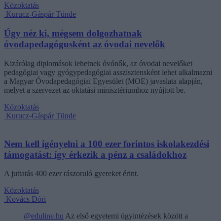
Közoktatás
Kurucz-Gáspár Tünde
Úgy néz ki, mégsem dolgozhatnak
óvodapedagógusként az óvodai nevelők
Kizárólag diplomások lehetnek óvónők, az óvodai nevelőket
pedagógiai vagy gyógypedagógiai asszisztensként lehet alkalmazni
a Magyar Óvodapedagógiai Egyesület (MOE) javaslata alapján,
melyet a szervezet az oktatási minisztériumhoz nyújtott be.
Közoktatás
Kurucz-Gáspár Tünde
Nem kell igényelni a 100 ezer forintos iskolakezdési
támogatást: így érkezik a pénz a családokhoz
A juttatás 400 ezer rászoruló gyereket érint.
Közoktatás
Kovács Dóri
@eduline.hu
Az első egyetemi ügyintézések között a