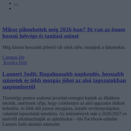
Mikor pihenhettek még 2026-ban? Itt van az összes
hosszú hétvége és tanítási szünet
Még három hosszabb pihenő vár rátok idén: mutatjuk a dátumokat.
Campus life
Kovács Dóri
Lannert Judit: Rugalmasabb napkezdés, hosszabb
szünetek és több mozgás jöhet az alsó tagozatokban
szeptembertől
Tizennégy pontos szakmai javaslatcsomagot kaptak az általános
iskolák, amelynek célja, hogy csökkenjen az alsó tagozatos diákok
terhelése, és több idő jusson mozgásra, kreatív tevékenységekre,
valamint tapasztalati tanulásra. Az intézmények már a 2026/2027-es
tanévtől alkalmazhatják az ajánlásokat – írta Facebook-oldalán
Lannert Judit oktatási miniszter.