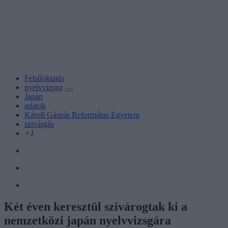
Felsőoktatás
nyelvvizsga
Japán
adatok
Károli Gáspár Református Egyetem
szivárgás
+1
Két éven keresztül szivárogtak ki a
nemzetközi japán nyelvvizsgára