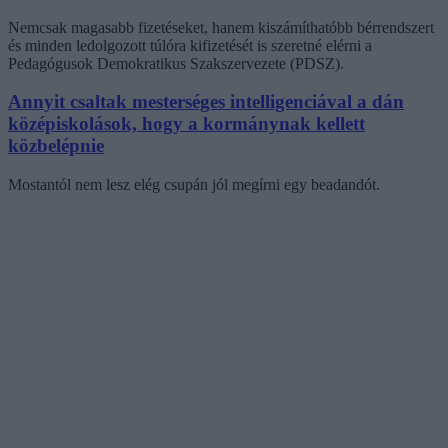
Nemcsak magasabb fizetéseket, hanem kiszámíthatóbb bérrendszert
és minden ledolgozott túlóra kifizetését is szeretné elérni a
Pedagógusok Demokratikus Szakszervezete (PDSZ).
Annyit csaltak mesterséges intelligenciával a dán
középiskolások, hogy a kormánynak kellett
közbelépnie
Mostantól nem lesz elég csupán jól megírni egy beadandót.