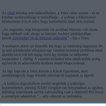
Az
oldal
jelenleg sem működőképes, a Telex cikke szerint – és az
Eduline szerkesztősége is tanúsíthatja – a weblap a felkeresésre
hibaüzenetet ír ki és jelzi, hogy karbantartás miatt nem üzemel.
„Az augusztus végi lekapcsolás óta azonban biztosan volt olyan,
hogy elérhető volt: ahogy az Internet Archive adatbázisában
látszik
szeptember 18-án biztosan működött
” – írja a Telex.
A honlapon akkor azt tüntették fel, hogy az eredetileg augusztus 30-
ig tartó jelentkezési időszakot egy váratlan technikai probléma miatt
akadályozva volt két napig, ezért így kitolják az időpontot
szeptember 1. éjfélig. A váratlan technikai hiba miatti leállás pedig
egybeesik az adatvédelmi incidens miatti lekapcsolással.
Az ügy kapcsán a Telex kereste a Károli Egyetemet, mint
adatfeldolgozót, hogy bővebb információt kapjanak az ügyről.
„A hatályos jogszabályok szerint megtettük a szükséges
bejelentéseket, jelenleg NAIH vizsgálat van folyamatban az ügyben.
Jelenlegi ismereteink szerint valószínűleg csak a bejelentő fért hozzá
a személyes adatokhoz.” – adta válaszul az intézmény.