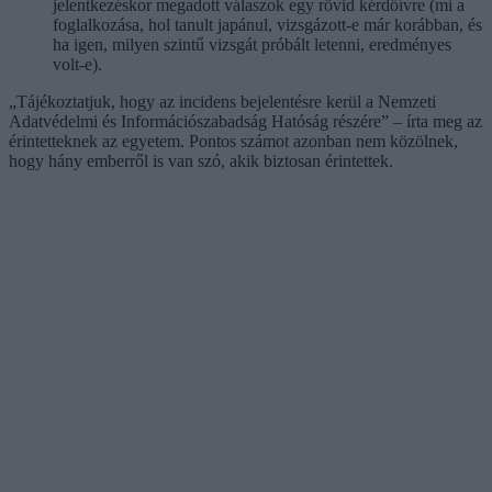
jelentkezéskor megadott válaszok egy rövid kérdőívre (mi a
foglalkozása, hol tanult japánul, vizsgázott-e már korábban, és
ha igen, milyen szintű vizsgát próbált letenni, eredményes
volt-e).
„Tájékoztatjuk, hogy az incidens bejelentésre kerül a Nemzeti
Adatvédelmi és Információszabadság Hatóság részére” – írta meg az
érintetteknek az egyetem. Pontos számot azonban nem közölnek,
hogy hány emberről is van szó, akik biztosan érintettek.