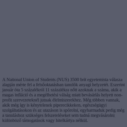
A National Union of Students (NUS) 3500 brit egyetemista válasza
alapján mérte fel a felsőoktatásban tanulók anyagi helyzetét. Eszerint
január óta 5 százalékról 11 százalékra nőtt azoknak a száma, akik a
magas infláció és a megélhetési válság miatt bevásárlás helyett non-
profit szervezeteknél jutnak élelmiszerekhez. Még többen vannak,
akik még így is kénytelenek piperecikkeken, egészségügyi
szolgáltatásokon és az utazáson is spórolni, egyharmaduk pedig még
a tanuláshoz szükséges felszereléseket sem tudná megvásárolni
különböző támogatások vagy hitelkártya nélkül.