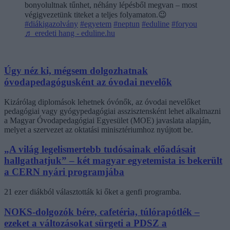
bonyolultnak tűnhet, néhány lépésből megvan – most
végigvezetünk titeket a teljes folyamaton.😉
#diákigazolvány
#egyetem
#neptun
#eduline
#foryou
♬ eredeti hang - eduline.hu
Úgy néz ki, mégsem dolgozhatnak
óvodapedagógusként az óvodai nevelők
Kizárólag diplomások lehetnek óvónők, az óvodai nevelőket
pedagógiai vagy gyógypedagógiai asszisztensként lehet alkalmazni
a Magyar Óvodapedagógiai Egyesület (MOE) javaslata alapján,
melyet a szervezet az oktatási minisztériumhoz nyújtott be.
„A világ legelismertebb tudósainak előadásait
hallgathatjuk” – két magyar egyetemista is bekerült
a CERN nyári programjába
21 ezer diákból választották ki őket a genfi programba.
NOKS-dolgozók bére, cafetéria, túlórapótlék –
ezeket a változásokat sürgeti a PDSZ a