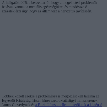
A hallgatók 90%-a beszélt arról, hogy a megélhetési problémák
hatással vannak a mentális egészségükre, és mindössze 8
százalék érzi úgy, hogy az állam tesz a helyzetük javításáért.
Többek között ezekre a problémákra is megoldást kell találnia az
Egyesült Királyság frissen kinevezett oktatásügyi miniszterének,
James Cleverlynek és
a Boris Johnson ellen tüntetőknek a középső