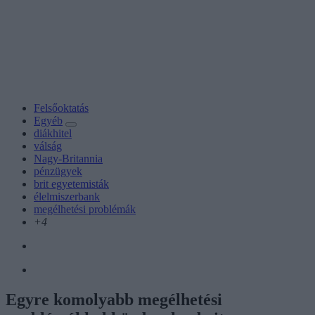
Felsőoktatás
Egyéb
diákhitel
válság
Nagy-Britannia
pénzügyek
brit egyetemisták
élelmiszerbank
megélhetési problémák
+4
Egyre komolyabb megélhetési