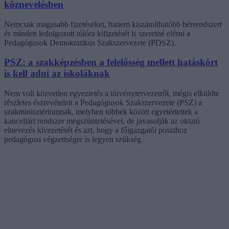
köznevelésben
Nemcsak magasabb fizetéseket, hanem kiszámíthatóbb bérrendszert
és minden ledolgozott túlóra kifizetését is szeretné elérni a
Pedagógusok Demokratikus Szakszervezete (PDSZ).
PSZ: a szakképzésben a felelősség mellett hatáskört
is kell adni az iskoláknak
Nem volt közvetlen egyeztetés a törvénytervezetről, mégis elküldte
részletes észrevételeit a Pedagógusok Szakszervezete (PSZ) a
szakminisztériumnak, melyben többek között egyetértettek a
kancellári rendszer megszüntetésével, de javasolják az oktató
elnevezés kivezetését és azt, hogy a főigazgatói poszthoz
pedagógusi végzettségre is legyen szükség.