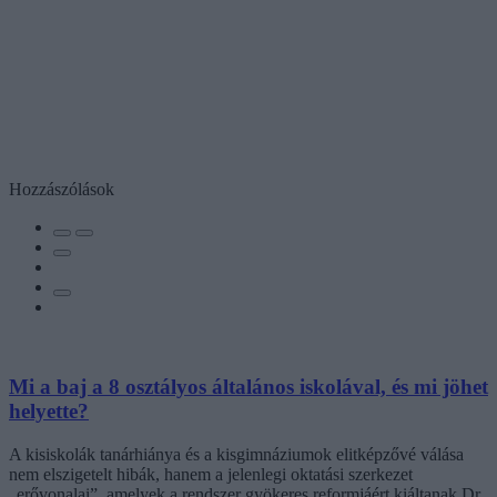
Hozzászólások
Mi a baj a 8 osztályos általános iskolával, és mi jöhet
helyette?
A kisiskolák tanárhiánya és a kisgimnáziumok elitképzővé válása
nem elszigetelt hibák, hanem a jelenlegi oktatási szerkezet
„erővonalai”, amelyek a rendszer gyökeres reformjáért kiáltanak Dr.