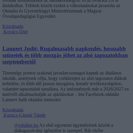
óvodák dönthetnének az iskolaérettségről, és az oviKRÉTA is
átalakulhat. Többek között ezeket a változtatásokat javasolta az
Oktatási és Gyermekügyi Minisztériumnak a Magyar
Óvodapedagógiai Egyesület.
Közoktatás
Kovács Dóri
Lannert Judit: Rugalmasabb napkezdés, hosszabb
szünetek és több mozgás jöhet az alsó tagozatokban
szeptembertől
Tizennégy pontos szakmai javaslatcsomagot kaptak az általános
iskolák, amelynek célja, hogy csökkenjen az alsó tagozatos diákok
terhelése, és több idő jusson mozgásra, kreatív tevékenységekre,
valamint tapasztalati tanulásra. Az intézmények már a 2026/2027-es
tanévtől alkalmazhatják az ajánlásokat – írta Facebook-oldalán
Lannert Judit oktatási miniszter.
Közoktatás
Kurucz-Gáspár Tünde
@eduline.hu
Az első egyetemi ügyintézések között a
diákigazolvány igénylése is szerepel. Bár elsőre