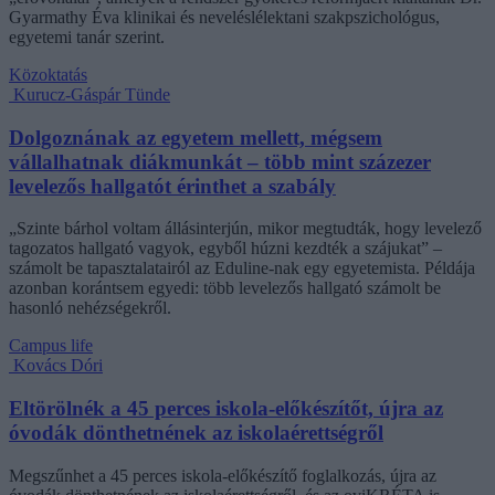
Gyarmathy Éva klinikai és neveléslélektani szakpszichológus,
egyetemi tanár szerint.
Közoktatás
Kurucz-Gáspár Tünde
Dolgoznának az egyetem mellett, mégsem
vállalhatnak diákmunkát – több mint százezer
levelezős hallgatót érinthet a szabály
„Szinte bárhol voltam állásinterjún, mikor megtudták, hogy levelező
tagozatos hallgató vagyok, egyből húzni kezdték a szájukat” –
számolt be tapasztalatairól az Eduline-nak egy egyetemista. Példája
azonban korántsem egyedi: több levelezős hallgató számolt be
hasonló nehézségekről.
Campus life
Kovács Dóri
Eltörölnék a 45 perces iskola-előkészítőt, újra az
óvodák dönthetnének az iskolaérettségről
Megszűnhet a 45 perces iskola-előkészítő foglalkozás, újra az