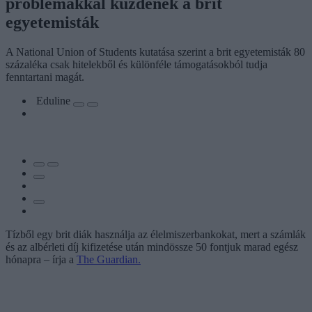
problémákkal küzdenek a brit
egyetemisták
A National Union of Students kutatása szerint a brit egyetemisták 80
százaléka csak hitelekből és különféle támogatásokból tudja
fenntartani magát.
Eduline
Tízből egy brit diák használja az élelmiszerbankokat, mert a számlák
és az albérleti díj kifizetése után mindössze 50 fontjuk marad egész
hónapra – írja a
The Guardian.