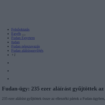
Felsőoktatás
Egyéb
Fudan Egyetem
fudan
Fudan népszavazás
Fudan aláírásggyűjtés
+1
Fudan-ügy: 235 ezer aláírást gyűjtöttek az
235 ezer aláírást gyűjtöttek össze az ellenzéki pártok a Fudan-ügyben