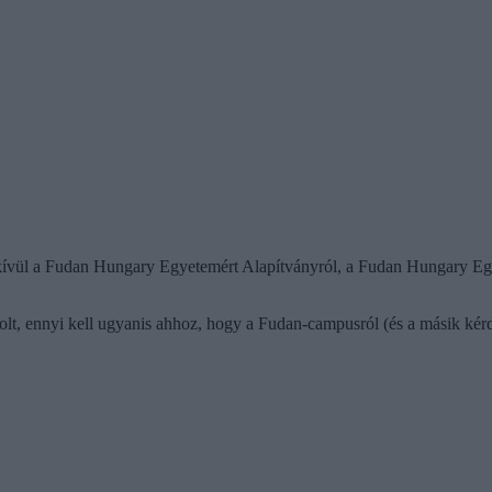
kívül a Fudan Hungary Egyetemért Alapítványról, a Fudan Hungary Egye
volt, ennyi kell ugyanis ahhoz, hogy a Fudan-campusról (és a másik kérd