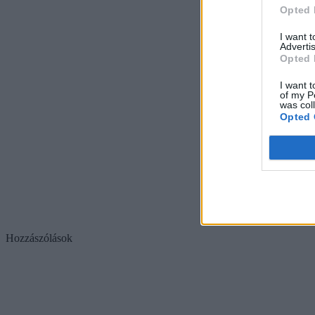
Opted 
I want 
Advertis
Opted 
I want t
of my P
was col
Opted 
Hozzászólások