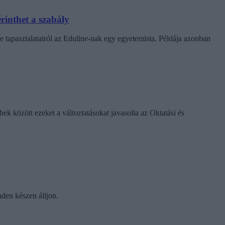
rinthet a szabály
e tapasztalatairól az Eduline-nak egy egyetemista. Példája azonban
k között ezeket a változtatásokat javasolta az Oktatási és
nden készen álljon.