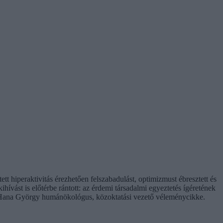
t hiperaktivitás érezhetően felszabadulást, optimizmust ébresztett és
hívást is előtérbe rántott: az érdemi társadalmi egyeztetés ígéretének
. Hana György humánökológus, közoktatási vezető véleménycikke.