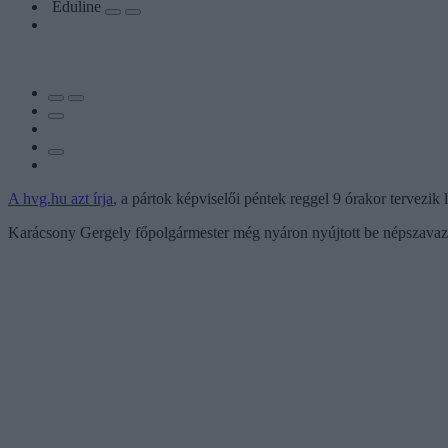
Eduline
A hvg.hu azt írja
, a pártok képviselői péntek reggel 9 órakor tervezik
Karácsony Gergely főpolgármester még nyáron nyújtott be népszavazás