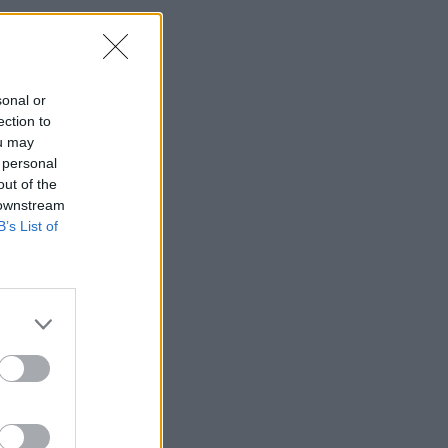
sonal or
ection to
ou may
 personal
out of the
 downstream
B’s List of