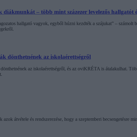
diákmunkát – több mint százezer levelezős hallgatót é
agozatos hallgató vagyok, egyből húzni kezdték a szájukat” – számolt b
gekről.
dák dönthetnének az iskolaérettségről
dönthetnének az iskolaérettségről, és az oviKRÉTA is átalakulhat. Többe
.
ik azok átvétele és rendszerezése, hogy a szeptemberi becsengetésre mi