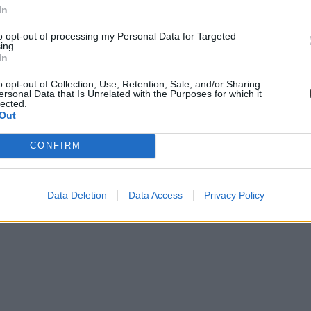
In
to opt-out of processing my Personal Data for Targeted
ing.
In
o opt-out of Collection, Use, Retention, Sale, and/or Sharing
ersonal Data that Is Unrelated with the Purposes for which it
lected.
Out
CONFIRM
Data Deletion
Data Access
Privacy Policy