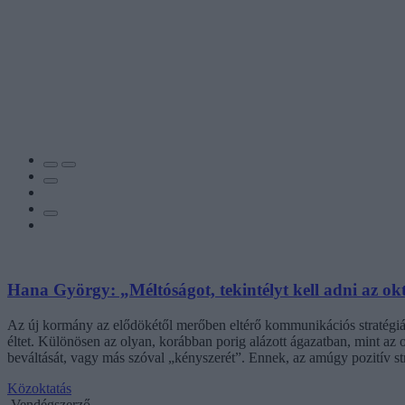
Hana György: „Méltóságot, tekintélyt kell adni az ok
Az új kormány az elődökétől merőben eltérő kommunikációs stratégiáva
éltet. Különösen az olyan, korábban porig alázott ágazatban, mint az o
beváltását, vagy más szóval „kényszerét”. Ennek, az amúgy pozitív 
Közoktatás
Vendégszerző