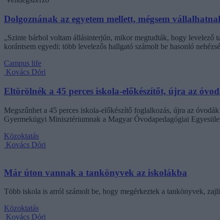
Dolgoznának az egyetem mellett, mégsem vállalhatnak 
„Szinte bárhol voltam állásinterjún, mikor megtudták, hogy levelező t
korántsem egyedi: több levelezős hallgató számolt be hasonló nehézsé
Campus life
Kovács Dóri
Eltörölnék a 45 perces iskola-előkészítőt, újra az óvo
Megszűnhet a 45 perces iskola-előkészítő foglalkozás, újra az óvodák 
Gyermekügyi Minisztériumnak a Magyar Óvodapedagógiai Egyesület
Közoktatás
Kovács Dóri
Már úton vannak a tankönyvek az iskolákba
Több iskola is arról számolt be, hogy megérkeztek a tankönyvek, zajl
Közoktatás
Kovács Dóri