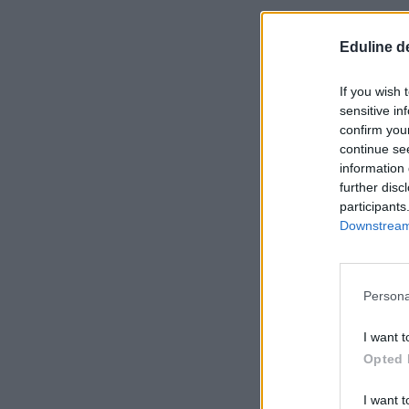
Eduline d
If you wish 
sensitive in
confirm you
continue se
information 
further disc
participants
Downstream 
Persona
I want t
Opted 
I want t