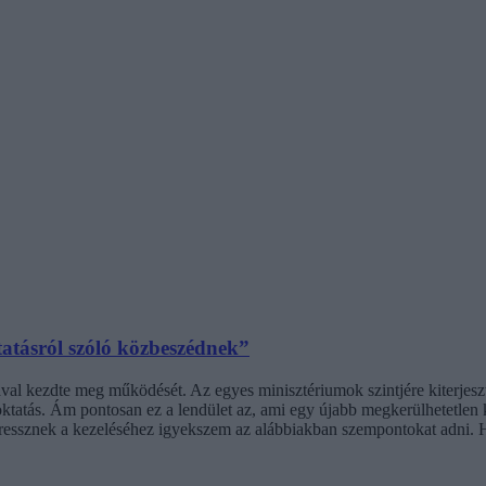
tatásról szóló közbeszédnek”
l kezdte meg működését. Az egyes minisztériumok szintjére kiterjesztet
ktatás. Ám pontosan ez a lendület az, ami egy újabb megkerülhetetlen ki
stressznek a kezeléséhez igyekszem az alábbiakban szempontokat adni