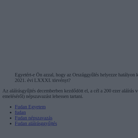
Egyetért-e Ön azzal, hogy az Országgyűlés helyezze hatályon 
2021. évi LXXXI. törvényt?
Az aláírásgyűjtés decemberben kezdődött el, a cél a 200 ezer aláírás 
emeléséről) népszavazást lehessen tartani.
Fudan Egyetem
fudan
Fudan népszavazás
Fudan aláírásggyűjtés