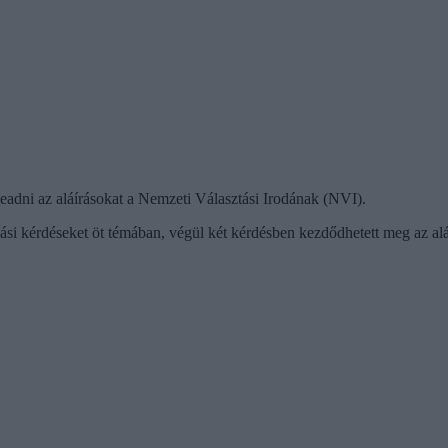
 leadni az aláírásokat a Nemzeti Választási Irodának (NVI).
i kérdéseket öt témában, végül két kérdésben kezdődhetett meg az aláí