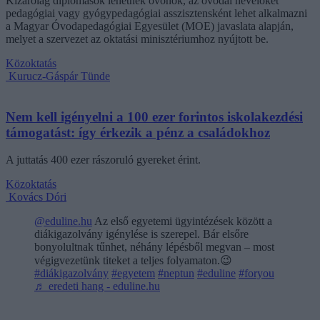
Kizárólag diplomások lehetnek óvónők, az óvodai nevelőket
pedagógiai vagy gyógypedagógiai asszisztensként lehet alkalmazni
a Magyar Óvodapedagógiai Egyesület (MOE) javaslata alapján,
melyet a szervezet az oktatási minisztériumhoz nyújtott be.
Közoktatás
Kurucz-Gáspár Tünde
Nem kell igényelni a 100 ezer forintos iskolakezdési
támogatást: így érkezik a pénz a családokhoz
A juttatás 400 ezer rászoruló gyereket érint.
Közoktatás
Kovács Dóri
@eduline.hu
Az első egyetemi ügyintézések között a
diákigazolvány igénylése is szerepel. Bár elsőre
bonyolultnak tűnhet, néhány lépésből megvan – most
végigvezetünk titeket a teljes folyamaton.😉
#diákigazolvány
#egyetem
#neptun
#eduline
#foryou
♬ eredeti hang - eduline.hu