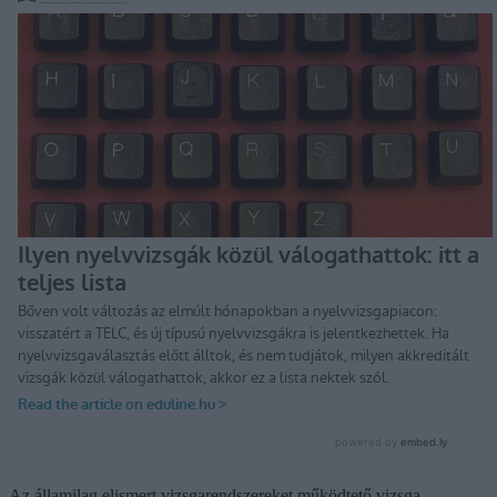
Az államilag elismert vizsga­rendszereket működtető vizsga­