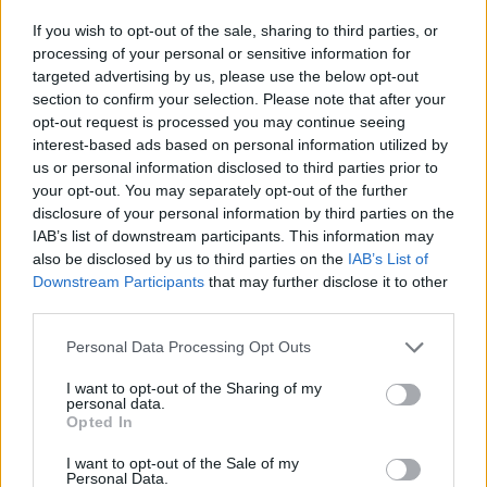
If you wish to opt-out of the sale, sharing to third parties, or
processing of your personal or sensitive information for
targeted advertising by us, please use the below opt-out
section to confirm your selection. Please note that after your
opt-out request is processed you may continue seeing
interest-based ads based on personal information utilized by
Tetszett a cikk? Iratkozz fel hírlevelünkre
us or personal information disclosed to third parties prior to
your opt-out. You may separately opt-out of the further
Ha szeretnéd megkapni legfrissebb cikkeinket az érettségiről, az
disclosure of your personal information by third parties on the
egyetemi-főiskolai és a középiskolai felvételiről, ha érdekelnek a
IAB’s list of downstream participants. This information may
felsőoktatás, a közoktatás, a nyelvoktatás és a felnőttképzés
legfontosabb változásai,
iratkozz fel hírleveleinkre
.
also be disclosed by us to third parties on the
IAB’s List of
Downstream Participants
that may further disclose it to other
third parties.
Personal Data Processing Opt Outs
I want to opt-out of the Sharing of my
personal data.
Opted In
I want to opt-out of the Sale of my
Personal Data.