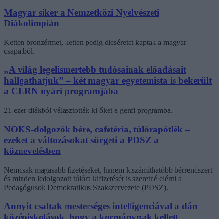
Magyar siker a Nemzetközi Nyelvészeti
Diákolimpián
Ketten bronzérmet, ketten pedig dicséretet kaptak a magyar
csapatból.
„A világ legelismertebb tudósainak előadásait
hallgathatjuk” – két magyar egyetemista is bekerült
a CERN nyári programjába
21 ezer diákból választották ki őket a genfi programba.
NOKS-dolgozók bére, cafetéria, túlórapótlék –
ezeket a változásokat sürgeti a PDSZ a
köznevelésben
Nemcsak magasabb fizetéseket, hanem kiszámíthatóbb bérrendszert
és minden ledolgozott túlóra kifizetését is szeretné elérni a
Pedagógusok Demokratikus Szakszervezete (PDSZ).
Annyit csaltak mesterséges intelligenciával a dán
középiskolások, hogy a kormánynak kellett