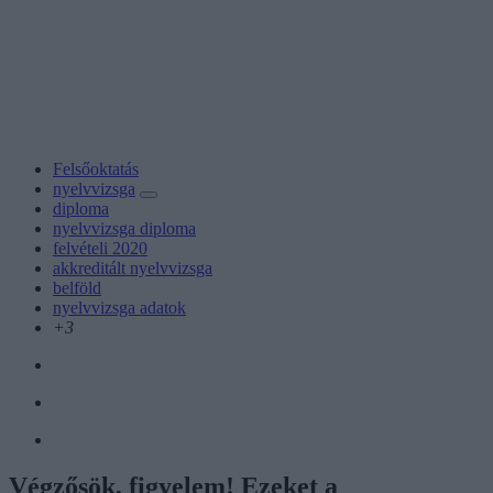
Felsőoktatás
nyelvvizsga
diploma
nyelvvizsga diploma
felvételi 2020
akkreditált nyelvvizsga
belföld
nyelvvizsga adatok
+3
Végzősök, figyelem! Ezeket a