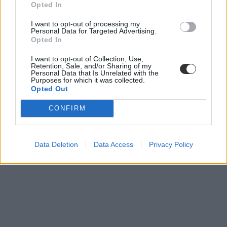
Opted In
I want to opt-out of processing my
Personal Data for Targeted Advertising.
Opted In
I want to opt-out of Collection, Use,
Retention, Sale, and/or Sharing of my
Personal Data that Is Unrelated with the
Purposes for which it was collected.
diploma
Opted Out
nyelvvizsga diploma
felvételi 2020
CONFIRM
akkreditált nyelvvizsga
belföld
nyelvvizsga adatok
Data Deletion
Data Access
Privacy Policy