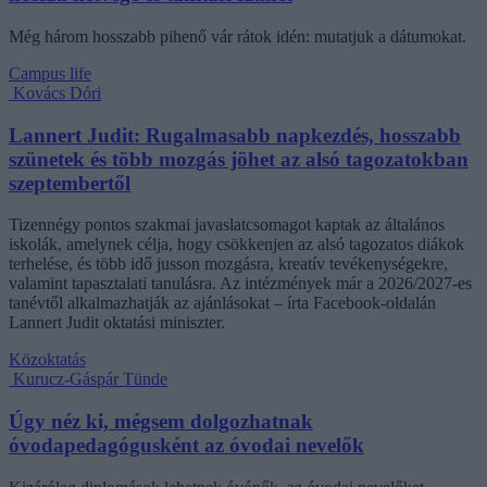
Még három hosszabb pihenő vár rátok idén: mutatjuk a dátumokat.
Campus life
Kovács Dóri
Lannert Judit: Rugalmasabb napkezdés, hosszabb
szünetek és több mozgás jöhet az alsó tagozatokban
szeptembertől
Tizennégy pontos szakmai javaslatcsomagot kaptak az általános
iskolák, amelynek célja, hogy csökkenjen az alsó tagozatos diákok
terhelése, és több idő jusson mozgásra, kreatív tevékenységekre,
valamint tapasztalati tanulásra. Az intézmények már a 2026/2027-es
tanévtől alkalmazhatják az ajánlásokat – írta Facebook-oldalán
Lannert Judit oktatási miniszter.
Közoktatás
Kurucz-Gáspár Tünde
Úgy néz ki, mégsem dolgozhatnak
óvodapedagógusként az óvodai nevelők