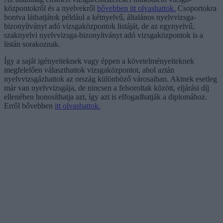
központokről és a nyelvekről
bővebben itt olvashattok.
Csoportokra
bontva láthatjátok például a kétnyelvű, általános nyelvvizsga-
bizonyítványt adó vizsgaközpontok listáját, de az egynyelvű,
szaknyelvi nyelvvizsga-bizonyítványt adó vizsgaközpontok is a
listán sorakoznak.
Így a saját igényeiteknek vagy éppen a követelményeiteknek
megfelelően választhattok vizsgaközpontot, ahol aztán
nyelvvizsgázhattok az ország különböző városaiban. Akinek esetleg
már van nyelvvizsgája, de nincsen a felsoroltak között, eljárási díj
ellenében honosíthatja azt, így azt is elfogadhatják a diplomához.
Erről bővebben
itt olvashattok.