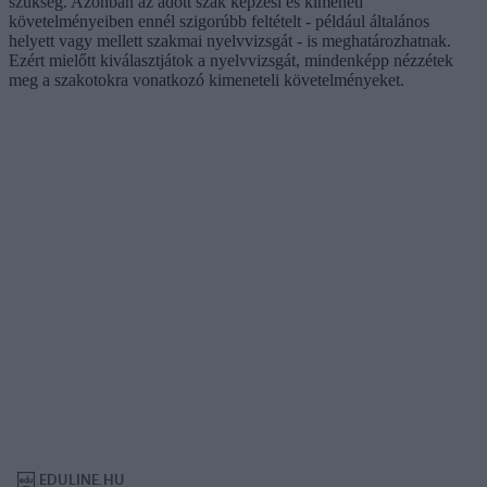
szükség. Azonban az adott szak képzési és kimeneti
követelményeiben ennél szigorúbb feltételt - például általános
helyett vagy mellett szakmai nyelvvizsgát - is meghatározhatnak.
Ezért mielőtt kiválasztjátok a nyelvvizsgát, mindenképp nézzétek
meg a szakotokra vonatkozó kimeneteli követelményeket.