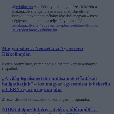
@eduline.hu
Az első egyetemi ügyintézések között a
diákigazolvány igénylése is szerepel. Bár elsőre
bonyolultnak tűnhet, néhány lépésből megvan – most
végigvezetünk titeket a teljes folyamaton.😉
#diákigazolvány
#egyetem
#neptun
#eduline
#foryou
♬ eredeti hang - eduline.hu
Magyar siker a Nemzetközi Nyelvészeti
Diákolimpián
Ketten bronzérmet, ketten pedig dicséretet kaptak a magyar
csapatból.
„A világ legelismertebb tudósainak előadásait
hallgathatjuk” – két magyar egyetemista is bekerült
a CERN nyári programjába
21 ezer diákból választották ki őket a genfi programba.
NOKS-dolgozók bére, cafetéria, túlórapótlék –