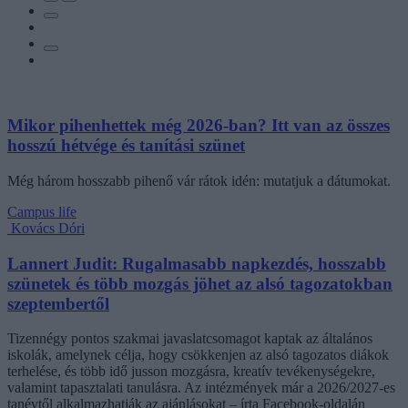
Mikor pihenhettek még 2026-ban? Itt van az összes
hosszú hétvége és tanítási szünet
Még három hosszabb pihenő vár rátok idén: mutatjuk a dátumokat.
Campus life
Kovács Dóri
Lannert Judit: Rugalmasabb napkezdés, hosszabb
szünetek és több mozgás jöhet az alsó tagozatokban
szeptembertől
Tizennégy pontos szakmai javaslatcsomagot kaptak az általános
iskolák, amelynek célja, hogy csökkenjen az alsó tagozatos diákok
terhelése, és több idő jusson mozgásra, kreatív tevékenységekre,
valamint tapasztalati tanulásra. Az intézmények már a 2026/2027-es
tanévtől alkalmazhatják az ajánlásokat – írta Facebook-oldalán