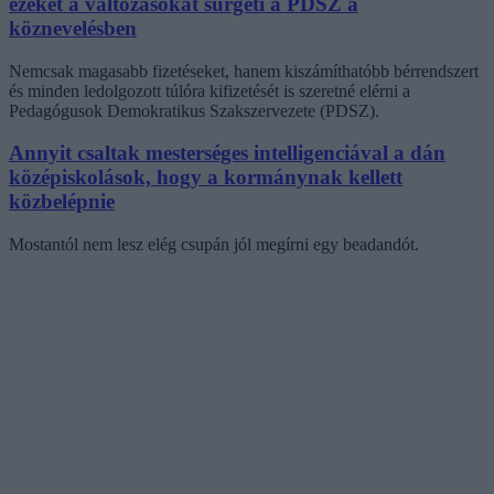
ezeket a változásokat sürgeti a PDSZ a
köznevelésben
Nemcsak magasabb fizetéseket, hanem kiszámíthatóbb bérrendszert
és minden ledolgozott túlóra kifizetését is szeretné elérni a
Pedagógusok Demokratikus Szakszervezete (PDSZ).
Annyit csaltak mesterséges intelligenciával a dán
középiskolások, hogy a kormánynak kellett
közbelépnie
Mostantól nem lesz elég csupán jól megírni egy beadandót.