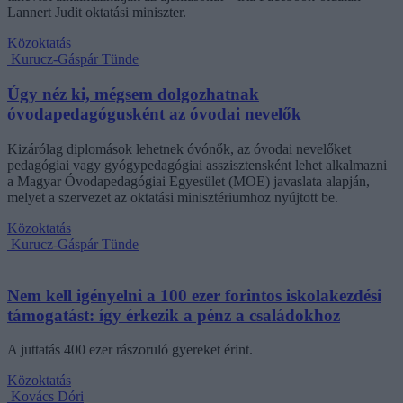
Lannert Judit oktatási miniszter.
Közoktatás
Kurucz-Gáspár Tünde
Úgy néz ki, mégsem dolgozhatnak
óvodapedagógusként az óvodai nevelők
Kizárólag diplomások lehetnek óvónők, az óvodai nevelőket
pedagógiai vagy gyógypedagógiai asszisztensként lehet alkalmazni
a Magyar Óvodapedagógiai Egyesület (MOE) javaslata alapján,
melyet a szervezet az oktatási minisztériumhoz nyújtott be.
Közoktatás
Kurucz-Gáspár Tünde
Nem kell igényelni a 100 ezer forintos iskolakezdési
támogatást: így érkezik a pénz a családokhoz
A juttatás 400 ezer rászoruló gyereket érint.
Közoktatás
Kovács Dóri