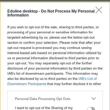
Eduline desktop -
Do Not Process My Personal
Information
If you wish to opt-out of the sale, sharing to third parties, or
processing of your personal or sensitive information for
targeted advertising by us, please use the below opt-out
section to confirm your selection. Please note that after your
opt-out request is processed you may continue seeing
interest-based ads based on personal information utilized by
us or personal information disclosed to third parties prior to
your opt-out. You may separately opt-out of the further
disclosure of your personal information by third parties on the
IAB’s list of downstream participants. This information may
also be disclosed by us to third parties on the
IAB’s List of
tüntetés
Downstream Participants
that may further disclose it to other
demonstráció
third parties.
Hallgatói Önkormányzatok Országos Konferenciája
Nagy Dávid
új felsőoktatási törvény
Personal Data Processing Opt Outs
Facebook csoport
I want to opt-out of the Sharing of my