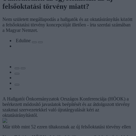
felsőoktatási törvény miatt?
Nem született megállapodás a hallgatók és az oktatásirányítás között
a felsőoktatási törvény koncepcióját illetően - írta szerdai számában
a Magyar Nemzet.
Eduline
A Hallgatói Önkormányzatok Országos Konferenciája (HÖOK) a
beérkezett módosító javaslatok beépítését és az átdolgozott törvény
szakmai szervezetekkel való újratárgyalását kéri az
oktatásirányítástól.
Már több mint 52 ezren tiltakoznak az új felsőoktatási törvény ellen