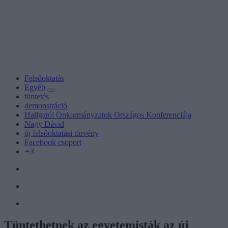
Felsőoktatás
Egyéb
tüntetés
demonstráció
Hallgatói Önkormányzatok Országos Konferenciája
Nagy Dávid
új felsőoktatási törvény
Facebook csoport
+3
Tüntethetnek az egyetemisták az új