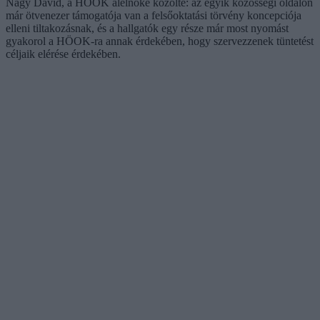
Nagy Dávid, a HÖOK alelnöke közölte: az egyik közösségi oldalon
már ötvenezer támogatója van a felsőoktatási törvény koncepciója
elleni tiltakozásnak, és a hallgatók egy része már most nyomást
gyakorol a HÖOK-ra annak érdekében, hogy szervezzenek tüntetést
céljaik elérése érdekében.