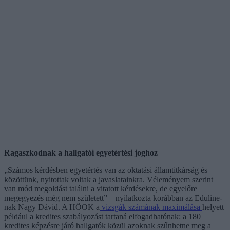
Ragaszkodnak a hallgatói egyetértési joghoz
„Számos kérdésben egyetértés van az oktatási államtitkárság és
közöttünk, nyitottak voltak a javaslatainkra. Véleményem szerint
van mód megoldást találni a vitatott kérdésekre, de egyelőre
megegyezés még nem született” – nyilatkozta korábban az Eduline-
nak Nagy Dávid. A HÖOK a
vizsgák számának maximálása
helyett
például a kredites szabályozást tartaná elfogadhatónak: a 180
kredites képzésre járó hallgatók közül azoknak szűnhetne meg a