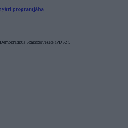
N nyári programjába
ok Demokratikus Szakszervezete (PDSZ).