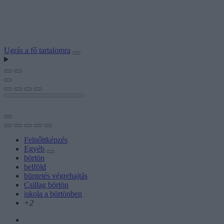
Ugrás a fő tartalomra
Felnőttképzés
Egyéb
börtön
belföld
büntetés végrehajtás
Csillag börtön
iskola a börtönben
+2