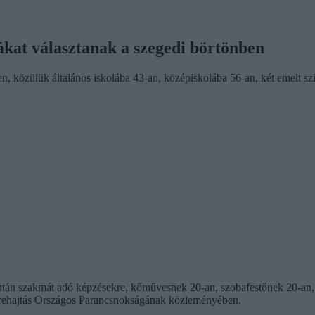
ákat választanak a szegedi börtönben
 közülük általános iskolába 43-an, középiskolába 56-an, két emelt szi
k után szakmát adó képzésekre, kőművesnek 20-an, szobafestőnek 20-an, 
égrehajtás Országos Parancsnokságának közleményében.