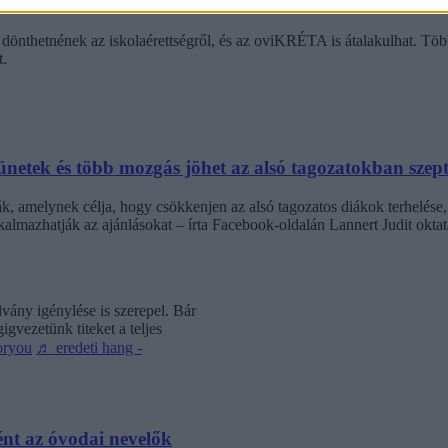
dák dönthetnének az iskolaérettségről
dönthetnének az iskolaérettségről, és az oviKRÉTA is átalakulhat. Többe
.
netek és több mozgás jöhet az alsó tagozatokban szep
k, amelynek célja, hogy csökkenjen az alsó tagozatos diákok terhelése,
almazhatják az ajánlásokat – írta Facebook-oldalán Lannert Judit oktatá
vány igénylése is szerepel. Bár
gvezetünk titeket a teljes
oryou
♬ eredeti hang -
nt az óvodai nevelők