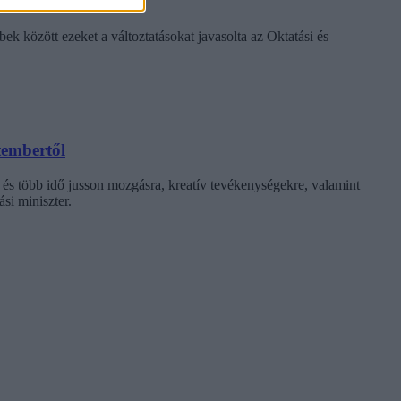
k között ezeket a változtatásokat javasolta az Oktatási és
tembertől
 és több idő jusson mozgásra, kreatív tevékenységekre, valamint
si miniszter.