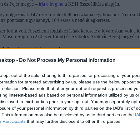
om és Fejér megye –
írja a hvg.hu
a KSH összeállítása alapján.
y dolgozónak 147 ezer forintot kell beosztania egy hónapra. Nem sokk
tra pontosan ugyanannyi, 164 ezres a nettó átlagkereset.
ezer forint volt. A szellemi foglalkozásúak keresete a fővárosban volt 
Győr-Moson-Sopron (270 ezer forint) és Szabolcs-Szatmár-Bereg megyék (
kik ilyen képzéseket végeznek
esktop -
Do Not Process My Personal Information
entált, szoftverfejlesztő szakmát adó tanfolyamok, a coding bootcamp
atikai cégeknél. Ráadásul garantált, akár minimum bruttó 350 ezer forint
to opt-out of the sale, sharing to third parties, or processing of your per
formation for targeted advertising by us, please use the below opt-out s
r selection. Please note that after your opt-out request is processed y
eing interest-based ads based on personal information utilized by us or
disclosed to third parties prior to your opt-out. You may separately opt-
losure of your personal information by third parties on the IAB’s list of
. This information may also be disclosed by us to third parties on the
IA
Participants
that may further disclose it to other third parties.