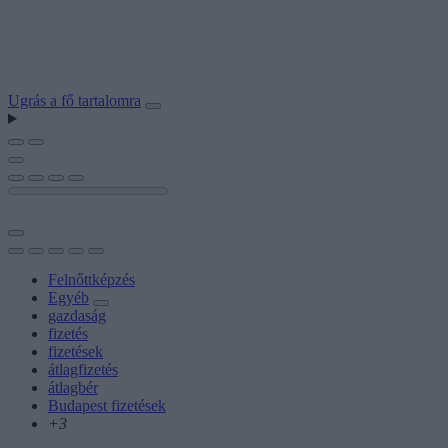
Ugrás a fő tartalomra
Felnőttképzés
Egyéb
gazdaság
fizetés
fizetések
átlagfizetés
átlagbér
Budapest fizetések
+3