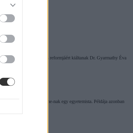
amelyek a rendszer gyökeres reformjáért kiáltanak Dr. Gyarmathy Éva
rinthet a szabály
e tapasztalatairól az Eduline-nak egy egyetemista. Példája azonban