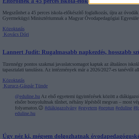
Eltörölnék a 45 perces iskola-előkészítőt, újra az óvo
Megszűnhet a 45 perces iskola-előkészítő foglalkozás, újra az óvodák 
Gyermekügyi Minisztériumnak a Magyar Óvodapedagógiai Egyesület
Közoktatás
Kovács Dóri
Lannert Judit: Rugalmasabb napkezdés, hosszabb szü
Tizennégy pontos szakmai javaslatcsomagot kaptak az általános iskolá
tapasztalati tanulásra. Az intézmények már a 2026/2027-es tanévtől alk
Közoktatás
Kurucz-Gáspár Tünde
@eduline.hu
Az első egyetemi ügyintézések között a diákigazol
elsőre bonyolultnak tűnhet, néhány lépésből megvan – most végi
folyamaton.😉
#diákigazolvány
#egyetem
#neptun
#eduline
#f
eduline.hu
Úgy néz ki, mégsem dolgozhatnak óvodapedagóguské