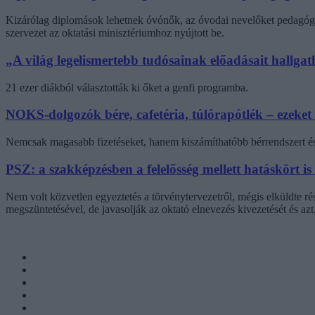
Kizárólag diplomások lehetnek óvónők, az óvodai nevelőket pedagógi
szervezet az oktatási minisztériumhoz nyújtott be.
„A világ legelismertebb tudósainak előadásait hallg
21 ezer diákból választották ki őket a genfi programba.
NOKS-dolgozók bére, cafetéria, túlórapótlék – ezeket
Nemcsak magasabb fizetéseket, hanem kiszámíthatóbb bérrendszert és 
PSZ: a szakképzésben a felelősség mellett hatáskört is
Nem volt közvetlen egyeztetés a törvénytervezetről, mégis elküldte r
megszüntetésével, de javasolják az oktató elnevezés kivezetését és az