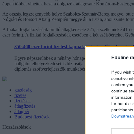
éppen többet vihettek haza a dolgozók átlagosan: Komárom-Eszterg
Az ország legszegényebb helye Szabolcs-Szatmár-Bereg megye, ott eg
Nógrád és Borsod-Abaúj-Zemplén megye áll a listán, ahol szinte forin
A fizikai foglalkozásúak bruttó átlagkeresete 225, a szellemieké 415 
ezer forint). A fizikai foglalkozásúak esetében a két szélsőértéket 
350-460 ezer forint fizetést kapnak pályakezdőként azok, a
Eduline d
Egyre népszerűbbek a néhány hónapos, intenzív és gyakorlatori
hallgatói elhelyezkedését is biztosítja hazai és külföldi inform
diplomás szoftverfejlesztők munkabérével.
If you wish 
sensitive in
confirm you
gazdaság
continue se
fizetés
information 
fizetések
further disc
átlagfizetés
participants
átlagbér
Downstream 
Budapest fizetések
Hozzászólások