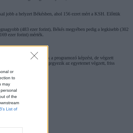
al jobb a helyzet Békésben, ahol 156 ezret mért a KSH. Előttük
a legnagyobb (483 ezer forint), Békés megyében pedig a legkisebb (302
169 ezer forint) mérték.
ek. Ezek egy része nemcsak a programozó képzést, de végzett
os kezdő fizetésért, ami megegyezik az egyetemet végzett, friss
sonal or
ection to
ou may
 personal
out of the
 downstream
B’s List of