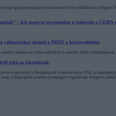
ai vagy gyógypedagógiai asszisztensként lehet alkalmazni a Magyar Ó
athatjuk” – két magyar egyetemista is bekerült a CER
 a változásokat sürgeti a PDSZ a köznevelésben
minden ledolgozott túlóra kifizetését is szeretné elérni a Pedagógus
 kell adni az iskoláknak
észletes észrevételeit a Pedagógusok Szakszervezete (PSZ) a szakminisz
t, hogy a főigazgatói poszthoz pedagógusi végzettségre is legyen szüksé