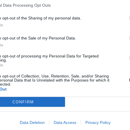
l Data Processing Opt Outs
o opt-out of the Sharing of my personal data.
In
o opt-out of the Sale of my Personal Data.
helyette?
In
to opt-out of processing my Personal Data for Targeted
elszigetelt hibák, hanem a jelenlegi oktatási szerkezet „erővonalai”, 
ing.
In
o opt-out of Collection, Use, Retention, Sale, and/or Sharing
ersonal Data that Is Unrelated with the Purposes for which it
lected.
diákmunkát – több mint százezer levelezős hallgatót é
Out
agozatos hallgató vagyok, egyből húzni kezdték a szájukat” – számolt b
CONFIRM
gekről.
Data Deletion
Data Access
Privacy Policy