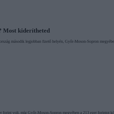
? Most kiderítheted
 az ország második legjobban fizető helyén, Győr-Moson-Sopron megyébe
 forint volt, míg Győr-Moson-Sopron megyében a 213 ezer forintot közel