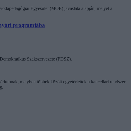
vodapedagógiai Egyesület (MOE) javaslata alapján, melyet a
N nyári programjába
ok Demokratikus Szakszervezete (PDSZ).
tériumnak, melyben többek között egyetértettek a kancellári rendszer
g.