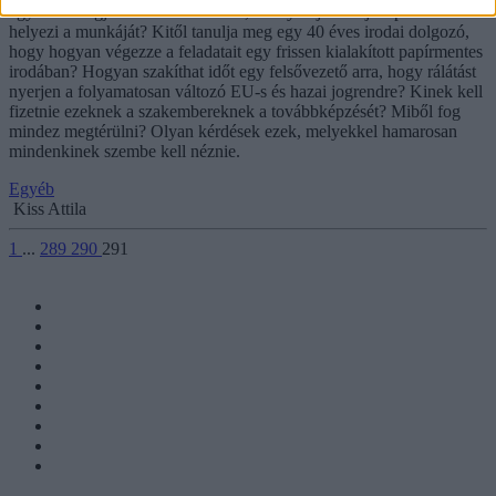
egy idén megjelenő alkalmazással, amely teljesen új alapokra
helyezi a munkáját? Kitől tanulja meg egy 40 éves irodai dolgozó,
hogy hogyan végezze a feladatait egy frissen kialakított papírmentes
irodában? Hogyan szakíthat időt egy felsővezető arra, hogy rálátást
nyerjen a folyamatosan változó EU-s és hazai jogrendre? Kinek kell
fizetnie ezeknek a szakembereknek a továbbképzését? Miből fog
mindez megtérülni? Olyan kérdések ezek, melyekkel hamarosan
mindenkinek szembe kell néznie.
Egyéb
Kiss Attila
1
...
289
290
291