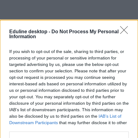
Eduline desktop -
Do Not Process My Personal
Information
Felnőttképzés
If you wish to opt-out of the sale, sharing to third parties, or
processing of your personal or sensitive information for
targeted advertising by us, please use the below opt-out
A felnőttképzés történetéről Pécsett
section to confirm your selection. Please note that after your
opt-out request is processed you may continue seeing
Harangzúgással kezdődött A felnőttképzés története Közép-
interest-based ads based on personal information utilized by
Európában című szimpózium a Pécsi Tudományegyetem
us or personal information disclosed to third parties prior to
Felnőttképzési és Emberi Erőforrásfejlesztési Karán (PTE FEEK),
your opt-out. You may separately opt-out of the further
október másodikának reggelén. A megnyitót, melyen Koltai Dénes
disclosure of your personal information by third parties on the
dékán mondott beszédet, a PTE FEEK által létrehozott egyetemi
IAB’s list of downstream participants. This information may
kertben tartották, ahol a konferencia kezdetének tiszteletére
megszólaltatták a harangot is.
also be disclosed by us to third parties on the
IAB’s List of
Downstream Participants
that may further disclose it to other
Egyéb
third parties.
Edupress