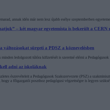
 lemarad, annak idén már nem lesz újabb esélye szeptemberben egyeteme
athatjuk” – két magyar egyetemista is bekerült a CER
 a változásokat sürgeti a PDSZ a köznevelésben
minden ledolgozott túlóra kifizetését is szeretné elérni a Pedagógus
 kell adni az iskoláknak
észletes észrevételeit a Pedagógusok Szakszervezete (PSZ) a szakminisz
t, hogy a főigazgatói poszthoz pedagógusi végzettségre is legyen szüksé