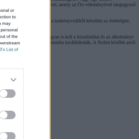
m olyan középiskolai tankönyvet, amely az Ön véleményével megegyező
sonal or
ection to
lesznek meggondolatlanul a tankönyveikből készülni az érettségire,
ou may
 personal
out of the
váltak meghaladottá, s hogyan is kell a közelmúltat és az alkotmányt
onban az erőforrás-minisztériumba továbbították. A Nefmi később arról
 downstream
B’s List of