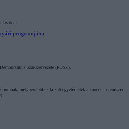
t kezdeni.
N nyári programjába
ok Demokratikus Szakszervezete (PDSZ).
tériumnak, melyben többek között egyetértettek a kancellári rendszer
g.