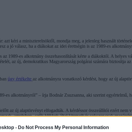
: azt kéri a miniszterelnöktől, mondja meg, a jelenleg használt történe
z a jó válasz, ha a diákokat az idei érettségin is az 1989-es alkotmány
s az 1989-es alkotmány összehasonlítását kérte a diákoktól. A helyes v
ételét, az új, demokratikus Magyarország polgárai számára biztosítja az
ában
úgy értékelte
az alkotmányra vonatkozó kérdést, hogy az új alaptörv
 89-es alkotmányról” – írja Bodnár Zsuzsanna, aki szerint egyértelmű, 
mielőtt az új alaptörvényt elfogadták. A kérdéssor összeállítói ezért n
korszak, amelyben „szűk klikkek által kitervelt és sokszor csak magáné
 S hogy a 2011-es alkotmány végre valóban demokratikus lesz” – áll a
esktop -
Do Not Process My Personal Information
 érettségire felkészítő feladatgyűjtemények nem a "hivatalos állásponto