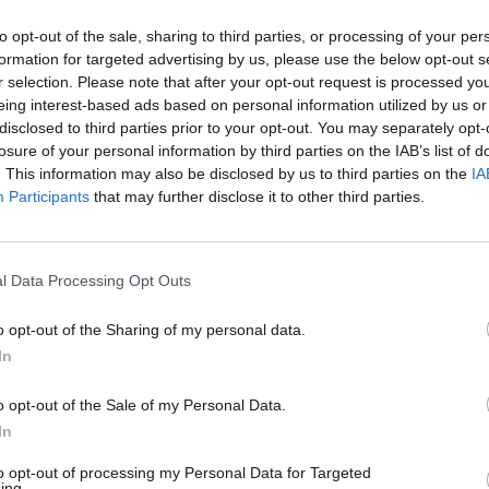
tmány létrejöttének körülményeit. Nos, azt kell mondjam, nem találta
to opt-out of the sale, sharing to third parties, or processing of your per
formation for targeted advertising by us, please use the below opt-out s
dezhetnek a diákoktól, de a diákok - teszi hozzá ironikusan - „képesek 
r selection. Please note that after your opt-out request is processed y
fogadhatatlan válaszok miatt”.
eing interest-based ads based on personal information utilized by us or
disclosed to third parties prior to your opt-out. You may separately opt-
s értesíteni a diákokat és a tanárokat, hogy a tankönyvek mely részei 
rok Egylete először a miniszterelnök titkárságának küldött el, onnan az
losure of your personal information by third parties on the IAB’s list of
. This information may also be disclosed by us to third parties on the
IA
Participants
that may further disclose it to other third parties.
l Data Processing Opt Outs
o opt-out of the Sharing of my personal data.
In
o opt-out of the Sale of my Personal Data.
In
to opt-out of processing my Personal Data for Targeted
ing.