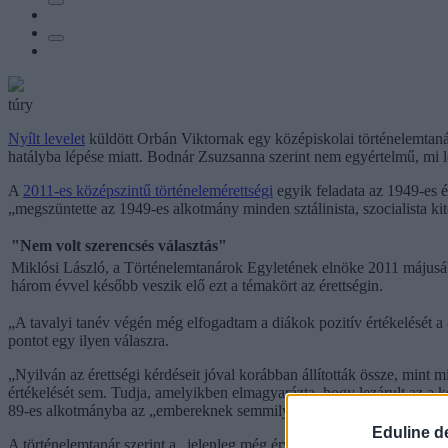
túry
Nyílt levelet
küldött Orbán Viktornak egy középiskolai történelemtanár
hatályba lépése miatt. Bodnár Zsuzsanna szerint nem egyértelmű, mi les
A
2011-es középszintű történelemérettségi
egyik feladata az 1949-es é
„megszüntette az 1949-es alkotmány minden sztálinista, szocialista kit
"Nem volt szerencsés választás"
Miklósi László, a Történelemtanárok Egyletének elnöke 2011 május
három évvel később veszik elő ezt a témakört az érettségin.
„A tavalyi tanév végén még elfogadtam a diákok pozitív értékelését a
pontot egy ilyen válaszra.
„Nyilván az érettségi kérdéseit jóval korábban állították össze, mint 
értékelését sem. Tudja, amelyikben elmagyarázta, hogy lezárult az a 
89-es alkotmányba az „embereknek semmilyen beleszólásuk nem volt.”
Eduline d
A történelemtanár szerint a „jelenleg még érvényben lévő” tankönyvek,