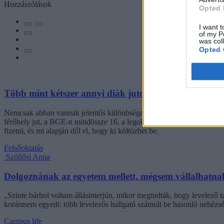
Hozzászólások
Opted 
I want t
of my P
was col
Opted 
Több mint kétszer annyi diák jutott be a felsőoktatás
Nemcsak abban vannak jelentős különbségek az egyetemek között, hogy
férőhely jut, a BGE-n mindössze 16, a legolcsóbb havi kollégiumi dí
fizetni, és mi alapján dől el, hogy ki költözhet be.
Felsőoktatás
Szöllősi Anna
Dolgoznának az egyetem mellett, mégsem vállalhatnak 
„Szinte bárhol voltam állásinterjún, mikor megtudták, hogy levelező t
korántsem egyedi: több levelezős hallgató számolt be hasonló nehézsé
Campus life