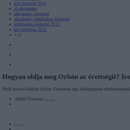
töri érettségi 2011
új alkotmány
alkotmány érettségi
alkotmány történelem érettségi
történelem érettségi 2012
töri érettségi 2012
+11
Hogyan oldja meg Orbán az érettségit? Iro
Nyílt levelet küldött Orbán Viktornak egy középiskolai történelemtanár
Szabó Fruzsina