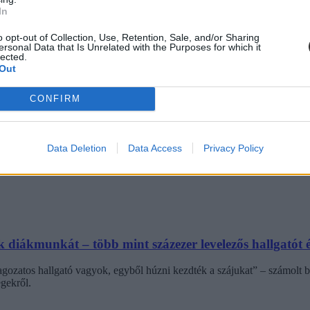
In
o opt-out of Collection, Use, Retention, Sale, and/or Sharing
ersonal Data that Is Unrelated with the Purposes for which it
lected.
Out
CONFIRM
ba, mint ahány kollégiumi férőhely összesen van
Data Deletion
Data Access
Privacy Policy
 hány kollégiumi férőhely jut a hallgatókra, a térítési díj összege s
jak pedig 9300 és 25 500 forint között mozognak a vizsgált intézménye
diákmunkát – több mint százezer levelezős hallgatót é
agozatos hallgató vagyok, egyből húzni kezdték a szájukat” – számolt b
gekről.