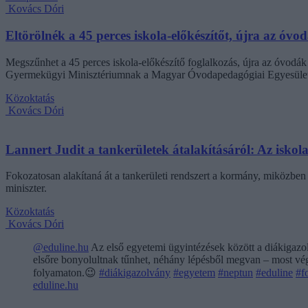
Kovács Dóri
Eltörölnék a 45 perces iskola-előkészítőt, újra az óvo
Megszűnhet a 45 perces iskola-előkészítő foglalkozás, újra az óvodák 
Gyermekügyi Minisztériumnak a Magyar Óvodapedagógiai Egyesület
Közoktatás
Kovács Dóri
Lannert Judit a tankerületek átalakításáról: Az isko
Fokozatosan alakítaná át a tankerületi rendszert a kormány, miközben m
miniszter.
Közoktatás
Kovács Dóri
@eduline.hu
Az első egyetemi ügyintézések között a diákigazol
elsőre bonyolultnak tűnhet, néhány lépésből megvan – most végi
folyamaton.😉
#diákigazolvány
#egyetem
#neptun
#eduline
#f
eduline.hu