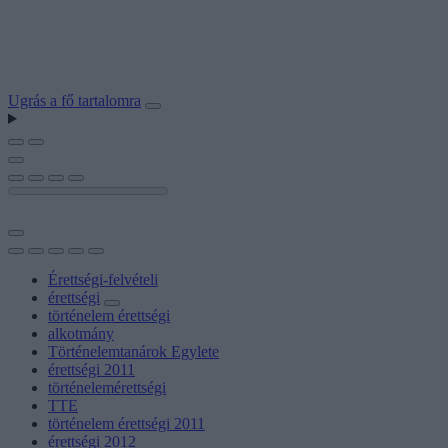
Ugrás a fő tartalomra
Érettségi-felvételi
érettségi
történelem érettségi
alkotmány
Történelemtanárok Egylete
érettségi 2011
történelemérettségi
TTE
történelem érettségi 2011
érettségi 2012