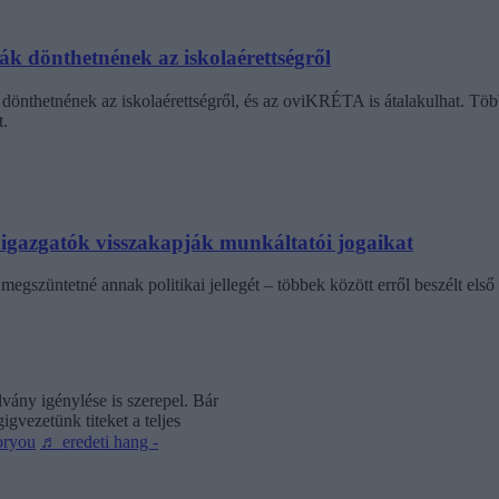
dák dönthetnének az iskolaérettségről
dönthetnének az iskolaérettségről, és az oviKRÉTA is átalakulhat. Többe
.
laigazgatók visszakapják munkáltatói jogaikat
egszüntetné annak politikai jellegét – többek között erről beszélt első 
vány igénylése is szerepel. Bár
gvezetünk titeket a teljes
oryou
♬ eredeti hang -