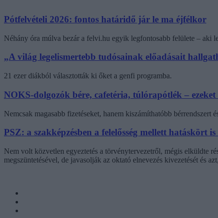
Pótfelvételi 2026: fontos határidő jár le ma éjfélkor
Néhány óra múlva bezár a felvi.hu egyik legfontosabb felülete – aki
„A világ legelismertebb tudósainak előadásait hallg
21 ezer diákból választották ki őket a genfi programba.
NOKS-dolgozók bére, cafetéria, túlórapótlék – ezeket
Nemcsak magasabb fizetéseket, hanem kiszámíthatóbb bérrendszert és 
PSZ: a szakképzésben a felelősség mellett hatáskört is
Nem volt közvetlen egyeztetés a törvénytervezetről, mégis elküldte r
megszüntetésével, de javasolják az oktató elnevezés kivezetését és az