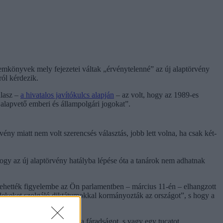
lemkönyvek mely fejezetei váltak „érvénytelenné” az új alaptörvény
ról kérdezik.
álasz –
a hivatalos javítókulcs alapján
– az volt, hogy az 1989-es
 alapvető emberi és állampolgári jogokat”.
ény miatt nem volt szerencsés választás, jobb lett volna, ha csak két-
hogy az új alaptörvény hatályba lépése óta a tanárok nem adhatnak
em vehették figyelembe az Ön parlamentben – március 11-én – elhangzott
rdekeket szolgáló diktátumokkal kormányozták az országot”, s hogy a
 levélben.
t" tartalmazzák. „Vettem a fáradságot, s vagy egy tucatot