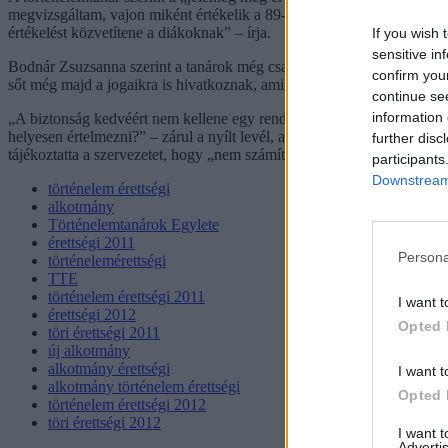
megvizsgáltam, vajon miként értékelik a 89-es eseményeket, az alko
értékelést közvetítene a diákoknak” – írja.
If you wish 
sensitive in
Bodnár Zsuzsanna szerint a tanárok még csak-csak felismerik, mit kér
confirm you
sőt még majd a jogaikra is hivatkoznak, amikor pontot vesztenek az el
continue se
information 
„A biztonság kedvéért nem kellene egy rendkívüli kormányrendeletben i
helyesen értelmezni?” – zárul a nyílt levél, amelyet a Történelemtaná
further disc
tájékoztatta a szervezetet, hogy „nem számíthatnak a reagálásukra”.
participants
Downstream 
történelem érettségi
alkotmány
Történelemtanárok Egylete
érettségi 2011
Persona
történelemérettségi
TTE
történelem érettségi 2011
I want t
érettségi 2012
Opted 
töri érettségi 2011
új alkotmány
alkotmány érettségi
I want t
alkotmány történelem érettségi
Opted 
történelem érettségi 2012
töri érettségi 2012
I want 
Advertis