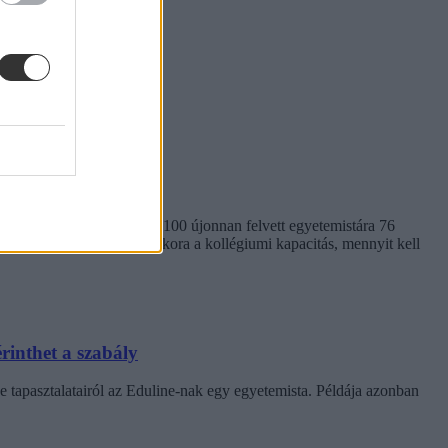
em egységes. Míg a BME-n 100 újonnan felvett egyetemistára 76
kben. Megnéztük, hol mekkora a kollégiumi kapacitás, mennyit kell
rinthet a szabály
e tapasztalatairól az Eduline-nak egy egyetemista. Példája azonban