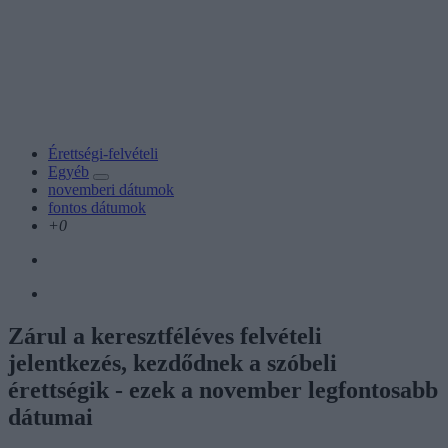
Érettségi-felvételi
Egyéb
novemberi dátumok
fontos dátumok
+0
Zárul a keresztféléves felvételi
jelentkezés, kezdődnek a szóbeli
érettségik - ezek a november legfontosabb
dátumai