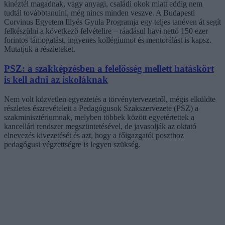
kinéztél magadnak, vagy anyagi, családi okok miatt eddig nem
tudtál továbbtanulni, még nincs minden veszve. A Budapesti
Corvinus Egyetem Illyés Gyula Programja egy teljes tanéven át segít
felkészülni a következő felvételire – ráadásul havi nettó 150 ezer
forintos támogatást, ingyenes kollégiumot és mentorálást is kapsz.
Mutatjuk a részleteket.
PSZ: a szakképzésben a felelősség mellett hatáskört
is kell adni az iskoláknak
Nem volt közvetlen egyeztetés a törvénytervezetről, mégis elküldte
részletes észrevételeit a Pedagógusok Szakszervezete (PSZ) a
szakminisztériumnak, melyben többek között egyetértettek a
kancellári rendszer megszüntetésével, de javasolják az oktató
elnevezés kivezetését és azt, hogy a főigazgatói poszthoz
pedagógusi végzettségre is legyen szükség.