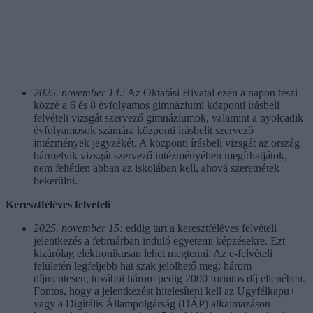
2025. november 14.
: Az Oktatási Hivatal ezen a napon teszi
közzé a 6 és 8 évfolyamos gimnáziumi központi írásbeli
felvételi vizsgát szervező gimnáziumok, valamint a nyolcadik
évfolyamosok számára központi írásbelit szervező
intézmények jegyzékét. A központi írásbeli vizsgát az ország
bármelyik vizsgát szervező intézményében megírhatjátok,
nem feltétlen abban az iskolában kell, ahová szeretnétek
bekerülni.
Keresztféléves felvételi
2025. november 15:
eddig tart a keresztféléves felvételi
jelentkezés a februárban induló egyetemi képzésekre. Ezt
kizárólag elektronikusan lehet megtenni. Az e-felvételi
felületén legfeljebb hat szak jelölhető meg: három
díjmentesen, további három pedig 2000 forintos díj ellenében.
Fontos, hogy a jelentkezést hitelesíteni kell az Ügyfélkapu+
vagy a Digitális Állampolgárság (DÁP) alkalmazáson