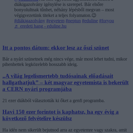
diákigazolvány igénylése is szerepel. Bár elsőre
bonyolultnak tűnhet, néhány lépésből megvan – most
végigvezetünk titeket a teljes folyamaton.😉
#diákigazolvány
#egyetem
#neptun
#eduline
#foryou
♬ eredeti hang - eduline.hu
Itt a pontos dátum: ekkor lesz az őszi szünet
Bár a nyári szünetnek még nincs vége, már most lehet tudni, mikor
pihenhettek legközelebb hosszabb ideig.
„A világ legelismertebb tudósainak előadásait
hallgathatjuk” – két magyar egyetemista is bekerült
a CERN nyári programjába
21 ezer diákból választották ki őket a genfi programba.
Havi 150 ezer forintot is kaphatsz, ha egy évig a
következő felvételire készülsz
Ha idén nem sikerült bejutnod arra az egyetemre vagy szakra, amit