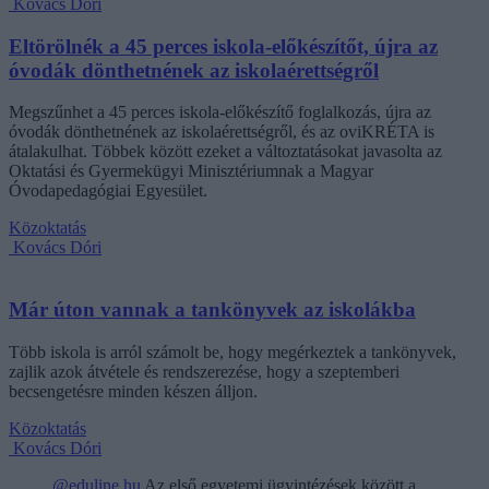
Kovács Dóri
Eltörölnék a 45 perces iskola-előkészítőt, újra az
óvodák dönthetnének az iskolaérettségről
Megszűnhet a 45 perces iskola-előkészítő foglalkozás, újra az
óvodák dönthetnének az iskolaérettségről, és az oviKRÉTA is
átalakulhat. Többek között ezeket a változtatásokat javasolta az
Oktatási és Gyermekügyi Minisztériumnak a Magyar
Óvodapedagógiai Egyesület.
Közoktatás
Kovács Dóri
Már úton vannak a tankönyvek az iskolákba
Több iskola is arról számolt be, hogy megérkeztek a tankönyvek,
zajlik azok átvétele és rendszerezése, hogy a szeptemberi
becsengetésre minden készen álljon.
Közoktatás
Kovács Dóri
@eduline.hu
Az első egyetemi ügyintézések között a