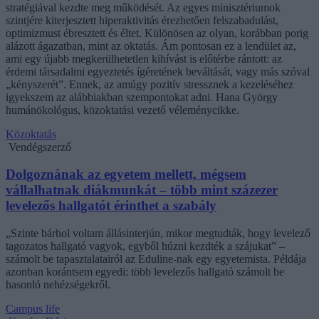
stratégiával kezdte meg működését. Az egyes minisztériumok
szintjére kiterjesztett hiperaktivitás érezhetően felszabadulást,
optimizmust ébresztett és éltet. Különösen az olyan, korábban porig
alázott ágazatban, mint az oktatás. Ám pontosan ez a lendület az,
ami egy újabb megkerülhetetlen kihívást is előtérbe rántott: az
érdemi társadalmi egyeztetés ígéretének beváltását, vagy más szóval
„kényszerét”. Ennek, az amúgy pozitív stressznek a kezeléséhez
igyekszem az alábbiakban szempontokat adni. Hana György
humánökológus, közoktatási vezető véleménycikke.
Közoktatás
Vendégszerző
Dolgoznának az egyetem mellett, mégsem
vállalhatnak diákmunkát – több mint százezer
levelezős hallgatót érinthet a szabály
„Szinte bárhol voltam állásinterjún, mikor megtudták, hogy levelező
tagozatos hallgató vagyok, egyből húzni kezdték a szájukat” –
számolt be tapasztalatairól az Eduline-nak egy egyetemista. Példája
azonban korántsem egyedi: több levelezős hallgató számolt be
hasonló nehézségekről.
Campus life