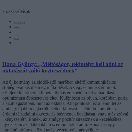
Hozzászólások
Hana György: „Méltóságot, tekintélyt kell adni az
oktatásról szóló közbeszédnek”
Az új kormány az elődökétől merőben eltérő kommunikációs
stratégiával kezdte meg működését. Az egyes minisztériumok
szintjére kiterjesztett hiperaktivitás érezhetően felszabadulást,
optimizmust ébresztett és éltet. Különösen az olyan, korábban porig
alázott ágazatban, mint az oktatás. Ám pontosan ez a lendület az,
ami egy újabb megkerülhetetlen kihívást is előtérbe rántott: az
érdemi társadalmi egyeztetés ígéretének beváltását, vagy más szóval
„kényszerét”. Ennek, az amúgy pozitív stressznek a kezeléséhez
igyekszem az alábbiakban szempontokat adni. Hana György
humánökológus, közoktatási vezető véleménycikke.