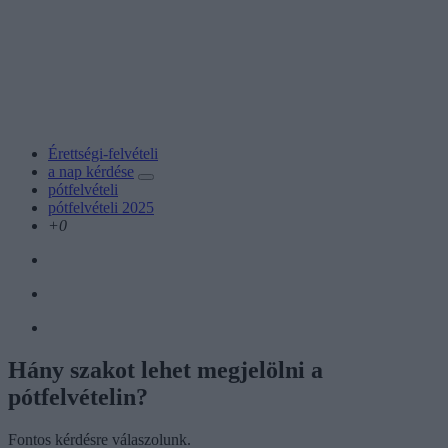
Érettségi-felvételi
a nap kérdése
pótfelvételi
pótfelvételi 2025
+0
Hány szakot lehet megjelölni a
pótfelvételin?
Fontos kérdésre válaszolunk.