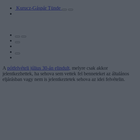
Kurucz-Gáspár Tünde
A
pótfelvételi július 30-án elindult,
melyre csak akkor
jelentkezhettek, ha sehova sem vettek fel benneteket az általános
eljárásban vagy nem is jelentkeztetek sehova az idei felvételin.