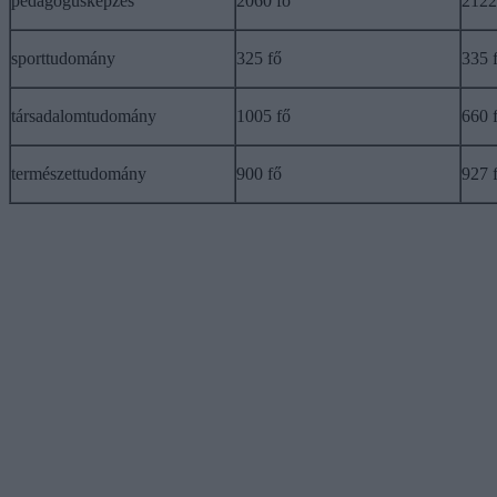
pedagógusképzés
2060 fő
2122
sporttudomány
325 fő
335 
társadalomtudomány
1005 fő
660 
természettudomány
900 fő
927 