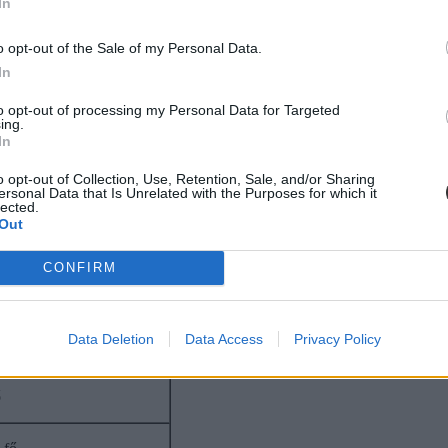
In
mi ösztöndíjas férőhely
o opt-out of the Sale of my Personal Data.
In
 fő
to opt-out of processing my Personal Data for Targeted
ing.
 fő
In
o opt-out of Collection, Use, Retention, Sale, and/or Sharing
fő
ersonal Data that Is Unrelated with the Purposes for which it
lected.
Out
ő
CONFIRM
ő
Data Deletion
Data Access
Privacy Policy
ő