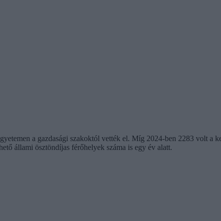
yetemen a gazdasági szakoktól vették el. Míg 2024-ben 2283 volt a ker
tő állami ösztöndíjas férőhelyek száma is egy év alatt.