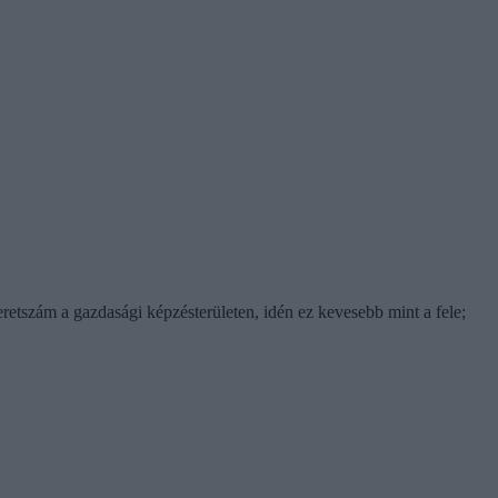
etszám a gazdasági képzésterületen, idén ez kevesebb mint a fele;