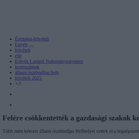
Érettségi-felvételi
Egyéb
felvételi
elte
Eötvös Loránd Tudományegyetem
keretszámok
állami ösztöndíjas hely
felvételi 2025
+3
Felére csökkentették a gazdasági szakok
Több mint kétezer állami ösztöndíjas férőhelyet vettek el a legnépsze