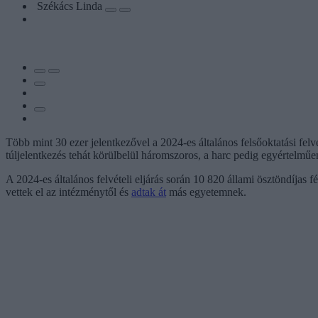
Székács Linda
Több mint 30 ezer jelentkezővel a 2024-es általános felsőoktatási fe
túljelentkezés tehát körülbelül háromszoros, a harc pedig egyértelműe
A 2024-es általános felvételi eljárás során 10 820 állami ösztöndíjas
vettek el az intézménytől és
adtak át
más egyetemnek.