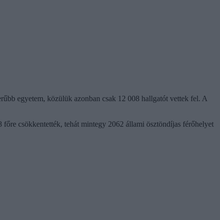
erűbb egyetem, közülük azonban csak 12 008 hallgatót vettek fel. A
8 főre csökkentették, tehát mintegy 2062 állami ösztöndíjas férőhelyet