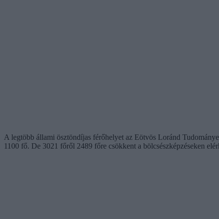
A legtöbb állami ösztöndíjas férőhelyet az Eötvös Loránd Tudományeg
1100 fő. De 3021 főről 2489 főre csökkent a bölcsészképzéseken elérhe