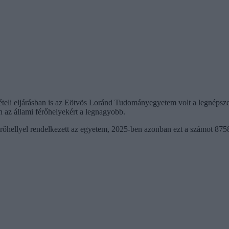
lvételi eljárásban is az Eötvös Loránd Tudományegyetem volt a legnépsz
n az állami férőhelyekért a legnagyobb.
 férőhellyel rendelkezett az egyetem, 2025-ben azonban ezt a számot 875