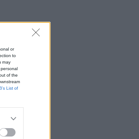
sonal or
ection to
ou may
 personal
out of the
 downstream
B’s List of