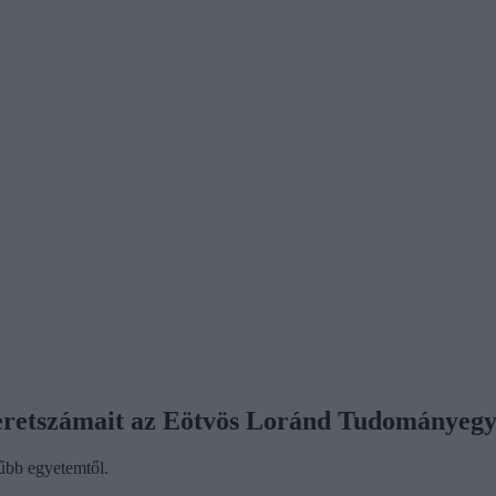
 keretszámait az Eötvös Loránd Tudományeg
rűbb egyetemtől.