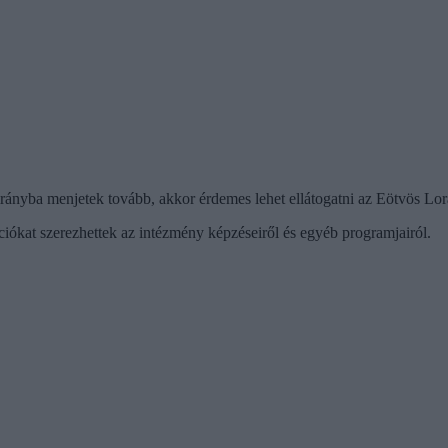
 irányba menjetek tovább, akkor érdemes lehet ellátogatni az Eötvös Lo
ciókat szerezhettek az intézmény képzéseiről és egyéb programjairól.