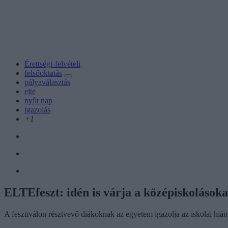
Érettségi-felvételi
felsőoktatás
pályaválasztás
elte
nyílt nap
igazolás
+1
ELTEfeszt: idén is várja a középiskolásoka
A fesztiválon résztvevő diákoknak az egyetem igazolja az iskolai hián