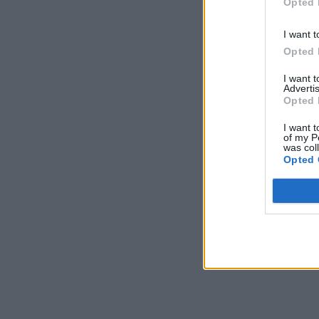
Opted 
I want t
Opted 
I want 
Advertis
Opted 
I want t
of my P
was col
Opted 