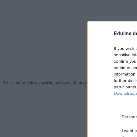
Eduline d
If you wish 
sensitive in
confirm you
continue se
information 
further disc
Az esemény leírása szerint a részvétel ingyenes, de regisztrációhoz köt
participants
Downstream 
Persona
I want t