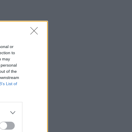
sonal or
ection to
ou may
 personal
out of the
 downstream
B’s List of