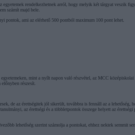
 egyetemek rendelkezhetnek arról, hogy melyik két tárgyat veszik figy
 nem számít majd bele.
yi pontok, ami az elérhető 500 pontból maximum 100 pont lehet.
 egyetemeken, mint a nyílt napon való részvétel, az MCC középiskolai
 előnyben részesít.
k, de az érettségitek jól sikerült, továbbra is fennáll az a lehetőség, h
tanulmányi, az érettségi és a többletpontok összege helyett az érettség
ezőbb lehetőség szerint számolja a pontokat, ehhez nektek semmit sem k