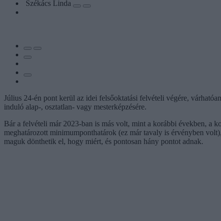
Székács Linda
Július 24-én pont kerül az idei felsőoktatási felvételi végére, várhat
induló alap-, osztatlan- vagy mesterképzésére.
Bár a felvételi már 2023-ban is más volt, mint a korábbi években, a 
meghatározott minimumponthatárok (ez már tavaly is érvényben volt),
maguk dönthetik el, hogy miért, és pontosan hány pontot adnak.