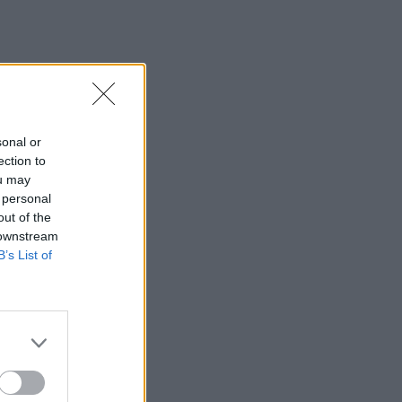
sonal or
ection to
ou may
 personal
out of the
 downstream
B’s List of