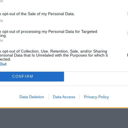
In
o opt-out of the Sale of my Personal Data.
00+100) rendszerben számolják. Igaz, ez a Kulturális és Innovációs Min
In
gően ugyanis az 500 ponton felül 16, 32 vagy 64 pontot szerezhettek.
to opt-out of processing my Personal Data for Targeted
ing.
In
o opt-out of Collection, Use, Retention, Sale, and/or Sharing
ersonal Data that Is Unrelated with the Purposes for which it
lected.
 és az intézményi pontokból áll össze, vagy duplázás esetén az érettsé
Out
CONFIRM
Data Deletion
Data Access
Privacy Policy