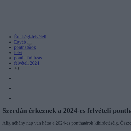
Érettségi-felvételi
Egyéb
ponthatárok
felvi
ponthatárhúzás
felvételi 2024
+1
Szerdán érkeznek a 2024-es felvételi pontha
Alig néhány nap van hátra a 2024-es ponthatárok kihirdetéséig. Összes