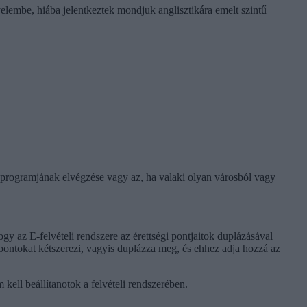
elembe, hiába jelentkeztek mondjuk anglisztikára emelt szintű
 programjának elvégzése vagy az, ha valaki olyan városból vagy
ogy az E-felvételi rendszere az érettségi pontjaitok duplázásával
i pontokat kétszerezi, vagyis duplázza meg, és ehhez adja hozzá az
ell beállítanotok a felvételi rendszerében.