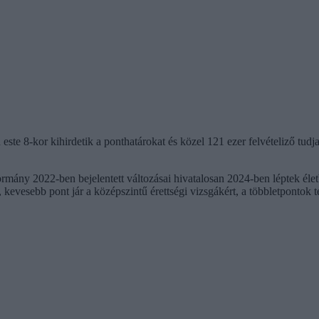
óan este 8-kor kihirdetik a ponthatárokat és közel 121 ezer felvételiző
kormány 2022-ben bejelentett változásai hivatalosan 2024-ben léptek é
 kevesebb pont jár a középszintű érettségi vizsgákért, a többletponto