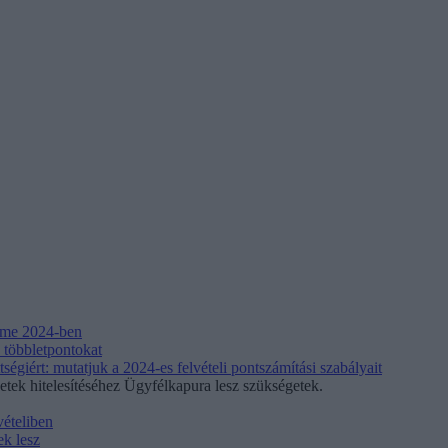
teme 2024-ben
 többletpontokat
égiért: mutatjuk a 2024-es felvételi pontszámítási szabályait
etek hitelesítéséhez Ügyfélkapura lesz szükségetek.
vételiben
ek lesz