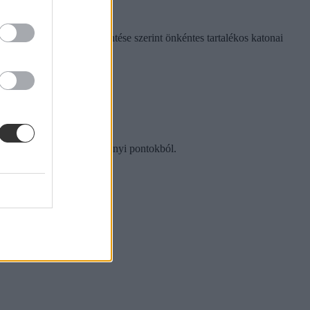
isztérium korábbi bejelentése szerint önkéntes tartalékos katonai
gi pontokból és az intézményi pontokból.