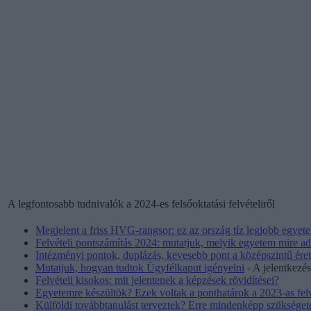
A legfontosabb tudnivalók a 2024-es felsőoktatási felvételiről
Megjelent a friss HVG-rangsor: ez az ország tíz legjobb egye
Felvételi pontszámítás 2024: mutatjuk, melyik egyetem mire ad
Intézményi pontok, duplázás, kevesebb pont a középszintű éretts
Mutatjuk, hogyan tudtok Ügyfélkaput igényelni
- A jelentkezés
Felvételi kisokos: mit jelentenek a képzések rövidítései?
Egyetemre készültök? Ezek voltak a ponthatárok a 2023-as fel
Külföldi továbbtanulást terveztek? Erre mindenképp szükséget