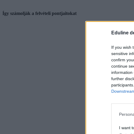
Így számolják a felvételi pontjaitokat
Eduline d
If you wish 
sensitive in
confirm you
continue se
information 
further disc
participants
Downstream 
Persona
I want t