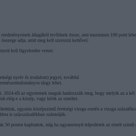
s eredményeinek átlagából tevődnek össze, ami maximum 100 pont lehet.
 összege adja, amit meg kell szorozni kettővel.
yeit kell figyelembe venni:
etiségi nyelv és irodalom) jegyei, továbbá
 természettudományos tárgy lehet.
. 2024-től az egyetemek maguk határozzák meg, hogy melyik az a két tá
ehát elég-e a közép, vagy kérik az emeltet.
említettünk, ugyanis középszintű érettségi vizsga esetén a vizsga száz
bbra is százszázalékban számolják.
 50 pontot kaphattok, míg ha ugyanennyit teljesítetek az emelt szintű é