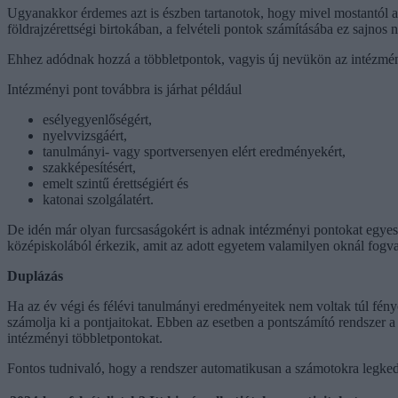
Ugyanakkor érdemes azt is észben tartanotok, hogy mivel mostantól az
földrajzérettségi birtokában, a felvételi pontok számításába ez sajnos
Ehhez adódnak hozzá a többletpontok, vagyis új nevükön az intézmén
Intézményi pont továbbra is járhat például
esélyegyenlőségért,
nyelvvizsgáért,
tanulmányi- vagy sportversenyen elért eredményekért,
szakképesítésért,
emelt szintű érettségiért és
katonai szolgálatért.
De idén már olyan furcsaságokért is adnak intézményi pontokat egyes
középiskolából érkezik, amit az adott egyetem valamilyen oknál fogva
Duplázás
Ha az év végi és félévi tanulmányi eredményeitek nem voltak túl fényese
számolja ki a pontjaitokat. Ebben az esetben a pontszámító rendszer a 
intézményi többletpontokat.
Fontos tudnivaló, hogy a rendszer automatikusan a számotokra legkedv