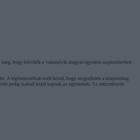
 tudja meg, hogy felvették-e valamelyik magyar egyetem szeptemberben
letbe. A legfontosabbak ezek közül, hogy megszűntek a központilag
k terén pedig szabad kezet kapnak az egyetemek. Az intézmények