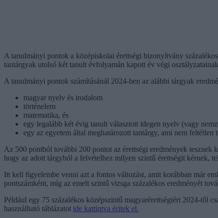
A tanulmányi pontok a középiskolai érettségi bizonyítvány százaléko
tantárgyak utolsó két tanult évfolyamán kapott év végi osztályzatainak
A tanulmányi pontok számításánál 2024-ben az alábbi tárgyak eredmén
magyar nyelv és irodalom
történelem
matematika, és
egy legalább két évig tanult választott idegen nyelv (vagy nemz
egy az egyetem által meghatározott tantárgy, ami nem feltétlen
Az 500 pontból további 200 pontot az érettségi eredmények tesznek ki
hogy az adott tárgyból a felvételhez milyen szintű érettségit kérnek, t
Itt kell figyelembe venni azt a fontos változást, amit korábban már 
pontszámként, míg az emelt szintű vizsga százalékos eredményét tová
Például egy 75 százalékos középszintű magyarérettségiért 2024-től csak
használható táblázatot
ide kattintva éritek el.