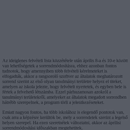
Az ideiglenes felvételi lista közzététele után április 8-a és 10-e között
van lehetőségetek a sorrendmódosításra, ehhez azonban fontos
tudnotok, hogy amennyiben több felvételi kérelmeteket is
elfogadták, akkor a rangsoroló szoftver az általatok meghatározott
sorrend szerint az első olyan tanulmányi területre helyez el titeket,
amelyen az iskola jelezte, hogy felvételt nyertetek, és egyben bele is
fértek a felvehető létszámba. Ezzel párhuzamosan azokról a
tanulmányi területekről, amelyeket az általatok megadott sorrendben
hátrébb szerepelnek, a program törli a jelentkezéseteket.
Emiatt nagyon fontos, ha több iskolához is elegendő pontotok van,
csak arra a képzésre kerültök be, mely a sorrendetek szerint a legelső
helyen szerepel. Ha ezen szeretnétek változtatni, akkor az áprilisi
sorrendmódosítási időszakban megtehetitek.