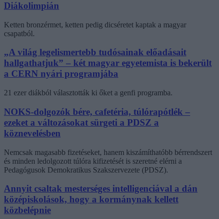
Diákolimpián
Ketten bronzérmet, ketten pedig dicséretet kaptak a magyar
csapatból.
„A világ legelismertebb tudósainak előadásait
hallgathatjuk” – két magyar egyetemista is bekerült
a CERN nyári programjába
21 ezer diákból választották ki őket a genfi programba.
NOKS-dolgozók bére, cafetéria, túlórapótlék –
ezeket a változásokat sürgeti a PDSZ a
köznevelésben
Nemcsak magasabb fizetéseket, hanem kiszámíthatóbb bérrendszert
és minden ledolgozott túlóra kifizetését is szeretné elérni a
Pedagógusok Demokratikus Szakszervezete (PDSZ).
Annyit csaltak mesterséges intelligenciával a dán
középiskolások, hogy a kormánynak kellett
közbelépnie