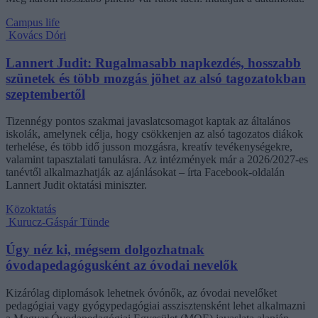
Campus life
Kovács Dóri
Lannert Judit: Rugalmasabb napkezdés, hosszabb
szünetek és több mozgás jöhet az alsó tagozatokban
szeptembertől
Tizennégy pontos szakmai javaslatcsomagot kaptak az általános
iskolák, amelynek célja, hogy csökkenjen az alsó tagozatos diákok
terhelése, és több idő jusson mozgásra, kreatív tevékenységekre,
valamint tapasztalati tanulásra. Az intézmények már a 2026/2027-es
tanévtől alkalmazhatják az ajánlásokat – írta Facebook-oldalán
Lannert Judit oktatási miniszter.
Közoktatás
Kurucz-Gáspár Tünde
Úgy néz ki, mégsem dolgozhatnak
óvodapedagógusként az óvodai nevelők
Kizárólag diplomások lehetnek óvónők, az óvodai nevelőket
pedagógiai vagy gyógypedagógiai asszisztensként lehet alkalmazni