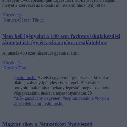
a Magyar Óvodapedagógiai Egyesület (MOE) javaslata alapján,
melyet a szervezet az oktatási minisztériumhoz nyújtott be.
Közoktatás
Kurucz-Gáspár Tünde
Nem kell igényelni a 100 ezer forintos iskolakezdési
támogatást: így érkezik a pénz a családokhoz
A juttatás 400 ezer rászoruló gyereket érint.
Közoktatás
Kovács Dóri
@eduline.hu
Az első egyetemi ügyintézések között a
diákigazolvány igénylése is szerepel. Bár elsőre
bonyolultnak tűnhet, néhány lépésből megvan – most
végigvezetünk titeket a teljes folyamaton.😉
#diákigazolvány
#egyetem
#neptun
#eduline
#foryou
♬ eredeti hang - eduline.hu
Magyar siker a Nemzetközi Nyelvészeti