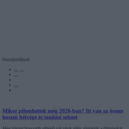
Hozzászólások
Mikor pihenhettek még 2026-ban? Itt van az összes
hosszú hétvége és tanítási szünet
Még három hosszabb pihenő vár rátok idén: mutatjuk a dátumokat.