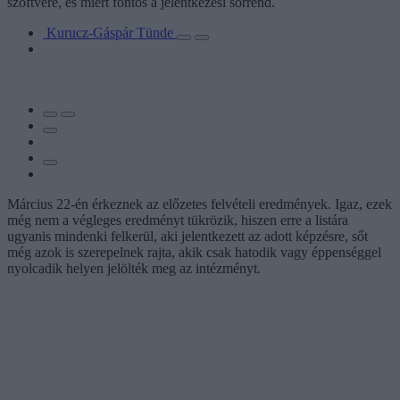
szoftvere, és miért fontos a jelentkezési sorrend.
Kurucz-Gáspár Tünde
Március 22-én érkeznek az előzetes felvételi eredmények. Igaz, ezek
még nem a végleges eredményt tükrözik, hiszen erre a listára
ugyanis mindenki felkerül, aki jelentkezett az adott képzésre, sőt
még azok is szerepelnek rajta, akik csak hatodik vagy éppenséggel
nyolcadik helyen jelölték meg az intézményt.