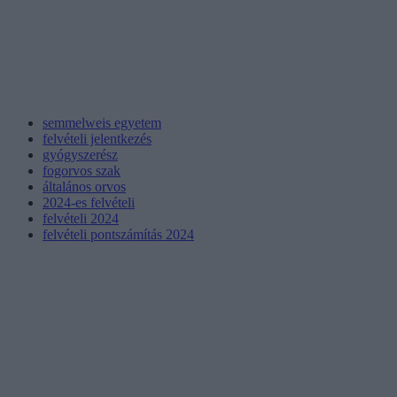
semmelweis egyetem
felvételi jelentkezés
gyógyszerész
fogorvos szak
általános orvos
2024-es felvételi
felvételi 2024
felvételi pontszámítás 2024