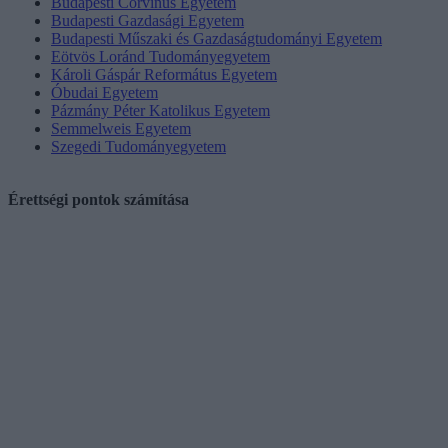
Budapesti Corvinus Egyetem
Budapesti Gazdasági Egyetem
Budapesti Műszaki és Gazdaságtudományi Egyetem
Eötvös Loránd Tudományegyetem
Károli Gáspár Református Egyetem
Óbudai Egyetem
Pázmány Péter Katolikus Egyetem
Semmelweis Egyetem
Szegedi Tudományegyetem
Érettségi pontok számítása