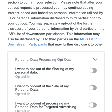
gyermekek otthongondozási díjában (GYOD), gyermekük otthoni
section to confirm your selection. Please note that after your
ápolása miatt ápolási díjban részesül, vagy rendvédelmi szerv
opt-out request is processed you may continue seeing
hivatásos állományú tagjaként távolléti díjban részesülő, vagy
interest-based ads based on personal information utilized by
hivatásos és szerződéses állományú katonaként szülési szabadságon,
us or personal information disclosed to third parties prior to
vagy illetmény nélküli szabadságon tartózkodik): 5 pont
your opt-out. You may separately opt-out of the further
disclosure of your personal information by third parties on the
Általános orvos
IAB’s list of downstream participants. This information may
Az osztatlan képzésre 2024-től nem változik az érettségi
also be disclosed by us to third parties on the
IAB’s List of
követelmény, marad a jelenlegi szabály – azaz kell emelt szintű
Downstream Participants
that may further disclose it to other
vizsga, méghozzá kettő. A figyelembe vehető
két érettségi tantárgy
third parties.
biológia és kémia vagy fizika lehet, mind a kettő emelt szinten.
Ami az intézményi pontszámokat (korábban többletpontokat) illeti
Personal Data Processing Opt Outs
majd, a felvételi vizsga mellett lesz egy kompetenciateszt is, ahol a
jelentkezők felkészültségét, készségeit, általános műveltségét,
I want to opt-out of the Sharing of my
personal data.
motivációját, a kiválasztott szak iránti érdeklődését mérik fel szóban.
Opted In
Erre maximum 50 pont jár.
A középfokú nyelvvizsga angolból és németből 10 pontot, a
I want to opt-out of the Sale of my
Personal Data.
felsőfokú (C1) 30-at ér. A francia, olasz, spanyol, orosz, portugál,
Opted In
latin nyelvvizsga középfokon 8-at, felsőfokon 20-at. Ezen felül
számítanak a tanulmányi, művészeti és sporteredmények is, a
I want to opt-out of processing my
korábbi diploma pedig (eredménytől, szaktól és szinttől függően) 5-
Personal Data for Targeted Advertising.
30 vagy 50 pontot ér.
Opted In