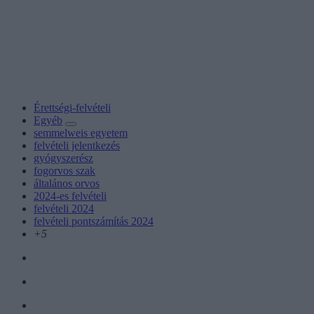
Érettségi-felvételi
Egyéb
semmelweis egyetem
felvételi jelentkezés
gyógyszerész
fogorvos szak
általános orvos
2024-es felvételi
felvételi 2024
felvételi pontszámítás 2024
+5