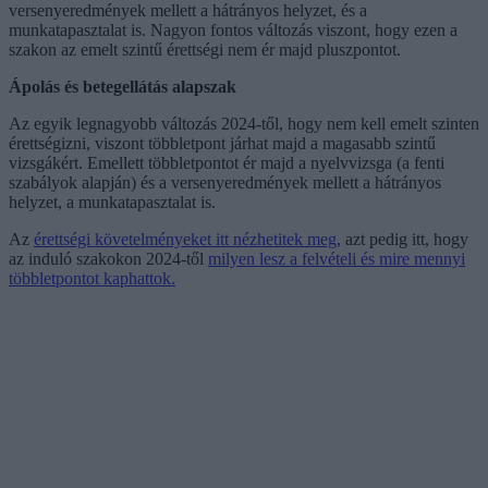
versenyeredmények mellett a hátrányos helyzet, és a
munkatapasztalat is. Nagyon fontos változás viszont, hogy ezen a
szakon az emelt szintű érettségi nem ér majd pluszpontot.
Ápolás és betegellátás alapszak
Az egyik legnagyobb változás 2024-től, hogy nem kell emelt szinten
érettségizni, viszont többletpont járhat majd a magasabb szintű
vizsgákért. Emellett többletpontot ér majd a nyelvvizsga (a fenti
szabályok alapján) és a versenyeredmények mellett a hátrányos
helyzet, a munkatapasztalat is.
Az
érettségi követelményeket itt nézhetitek meg,
azt pedig itt, hogy
az induló szakokon 2024-től
milyen lesz a felvételi és mire mennyi
többletpontot kaphattok.