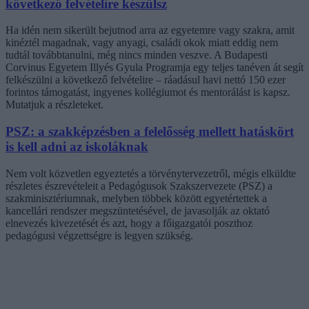
következő felvételire készülsz
Ha idén nem sikerült bejutnod arra az egyetemre vagy szakra, amit
kinéztél magadnak, vagy anyagi, családi okok miatt eddig nem
tudtál továbbtanulni, még nincs minden veszve. A Budapesti
Corvinus Egyetem Illyés Gyula Programja egy teljes tanéven át segít
felkészülni a következő felvételire – ráadásul havi nettó 150 ezer
forintos támogatást, ingyenes kollégiumot és mentorálást is kapsz.
Mutatjuk a részleteket.
PSZ: a szakképzésben a felelősség mellett hatáskört
is kell adni az iskoláknak
Nem volt közvetlen egyeztetés a törvénytervezetről, mégis elküldte
részletes észrevételeit a Pedagógusok Szakszervezete (PSZ) a
szakminisztériumnak, melyben többek között egyetértettek a
kancellári rendszer megszüntetésével, de javasolják az oktató
elnevezés kivezetését és azt, hogy a főigazgatói poszthoz
pedagógusi végzettségre is legyen szükség.