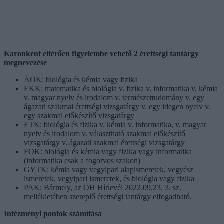
Karonként eltérően figyelembe vehető 2 érettségi tantárgy
megnevezése
ÁOK: biológia és kémia vagy fizika
EKK: matematika és biológia v. fizika v. informatika v. kémia
v. magyar nyelv és irodalom v. természettudomány v. egy
ágazati szakmai érettségi vizsgatárgy v. egy idegen nyelv v.
egy szakmai előkészítő vizsgatárgy
ETK: biológia és fizika v. kémia v. informatika, v. magyar
nyelv és irodalom v. választható szakmai előkészítő
vizsgatárgy v. ágazati szakmai érettségi vizsgatárgy
FOK: biológia és kémia vagy fizika vagy informatika
(informatika csak a fogorvos szakon)
GYTK: kémia vagy vegyipari alapismeretek, vegyész
ismeretek, vegyipari ismeretek, és biológia vagy fizika
PAK: Bármely, az OH Hírlevél 2022.09.23. 3. sz.
mellékletében szereplő érettségi tantárgy elfogadható.
Intézményi pontok számítása