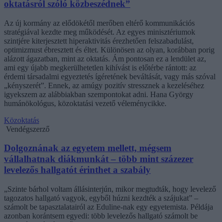
oktatásról szóló közbeszédnek”
Az új kormány az elődökétől merőben eltérő kommunikációs
stratégiával kezdte meg működését. Az egyes minisztériumok
szintjére kiterjesztett hiperaktivitás érezhetően felszabadulást,
optimizmust ébresztett és éltet. Különösen az olyan, korábban porig
alázott ágazatban, mint az oktatás. Ám pontosan ez a lendület az,
ami egy újabb megkerülhetetlen kihívást is előtérbe rántott: az
érdemi társadalmi egyeztetés ígéretének beváltását, vagy más szóval
„kényszerét”. Ennek, az amúgy pozitív stressznek a kezeléséhez
igyekszem az alábbiakban szempontokat adni. Hana György
humánökológus, közoktatási vezető véleménycikke.
Közoktatás
Vendégszerző
Dolgoznának az egyetem mellett, mégsem
vállalhatnak diákmunkát – több mint százezer
levelezős hallgatót érinthet a szabály
„Szinte bárhol voltam állásinterjún, mikor megtudták, hogy levelező
tagozatos hallgató vagyok, egyből húzni kezdték a szájukat” –
számolt be tapasztalatairól az Eduline-nak egy egyetemista. Példája
azonban korántsem egyedi: több levelezős hallgató számolt be