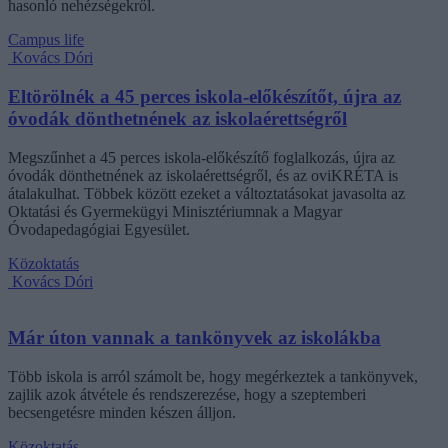
hasonló nehézségekről.
Campus life
Kovács Dóri
Eltörölnék a 45 perces iskola-előkészítőt, újra az
óvodák dönthetnének az iskolaérettségről
Megszűnhet a 45 perces iskola-előkészítő foglalkozás, újra az
óvodák dönthetnének az iskolaérettségről, és az oviKRÉTA is
átalakulhat. Többek között ezeket a változtatásokat javasolta az
Oktatási és Gyermekügyi Minisztériumnak a Magyar
Óvodapedagógiai Egyesület.
Közoktatás
Kovács Dóri
Már úton vannak a tankönyvek az iskolákba
Több iskola is arról számolt be, hogy megérkeztek a tankönyvek,
zajlik azok átvétele és rendszerezése, hogy a szeptemberi
becsengetésre minden készen álljon.
Közoktatás