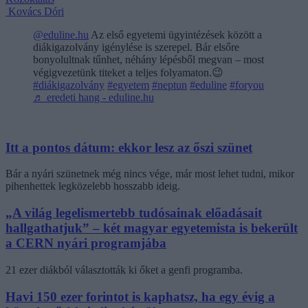
Kovács Dóri
@eduline.hu
Az első egyetemi ügyintézések között a
diákigazolvány igénylése is szerepel. Bár elsőre
bonyolultnak tűnhet, néhány lépésből megvan – most
végigvezetünk titeket a teljes folyamaton.😉
#diákigazolvány
#egyetem
#neptun
#eduline
#foryou
♬ eredeti hang - eduline.hu
Itt a pontos dátum: ekkor lesz az őszi szünet
Bár a nyári szünetnek még nincs vége, már most lehet tudni, mikor
pihenhettek legközelebb hosszabb ideig.
„A világ legelismertebb tudósainak előadásait
hallgathatjuk” – két magyar egyetemista is bekerült
a CERN nyári programjába
21 ezer diákból választották ki őket a genfi programba.
Havi 150 ezer forintot is kaphatsz, ha egy évig a