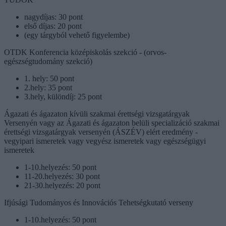
nagydíjas: 30 pont
első díjas: 20 pont
(egy tárgyból vehető figyelembe)
OTDK Konferencia középiskolás szekció - (orvos-
egészségtudomány szekció)
1. hely: 50 pont
2.hely: 35 pont
3.hely, különdíj: 25 pont
Ágazati és ágazaton kívüli szakmai érettségi vizsgatárgyak
Versenyén vagy az Ágazati és ágazaton belüli specializáció szakmai
érettségi vizsgatárgyak versenyén (ÁSZÉV) elért eredmény -
vegyipari ismeretek vagy vegyész ismeretek vagy egészségügyi
ismeretek
1-10.helyezés: 50 pont
11-20.helyezés: 30 pont
21-30.helyezés: 20 pont
Ifjúsági Tudományos és Innovációs Tehetségkutató verseny
1-10.helyezés: 50 pont