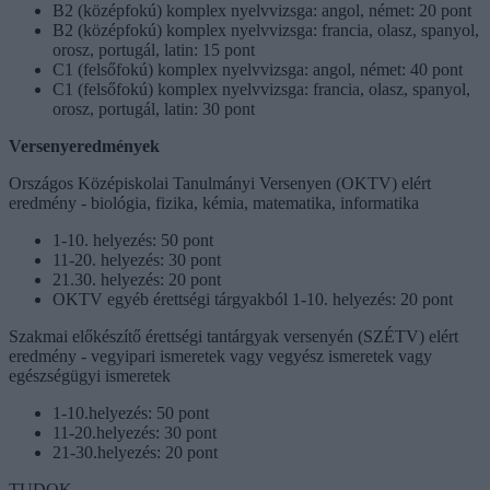
B2 (középfokú) komplex nyelvvizsga: angol, német: 20 pont
B2 (középfokú) komplex nyelvvizsga: francia, olasz, spanyol,
orosz, portugál, latin: 15 pont
C1 (felsőfokú) komplex nyelvvizsga: angol, német: 40 pont
C1 (felsőfokú) komplex nyelvvizsga: francia, olasz, spanyol,
orosz, portugál, latin: 30 pont
Versenyeredmények
Országos Középiskolai Tanulmányi Versenyen (OKTV) elért
eredmény - biológia, fizika, kémia, matematika, informatika
1-10. helyezés: 50 pont
11-20. helyezés: 30 pont
21.30. helyezés: 20 pont
OKTV egyéb érettségi tárgyakból 1-10. helyezés: 20 pont
Szakmai előkészítő érettségi tantárgyak versenyén (SZÉTV) elért
eredmény - vegyipari ismeretek vagy vegyész ismeretek vagy
egészségügyi ismeretek
1-10.helyezés: 50 pont
11-20.helyezés: 30 pont
21-30.helyezés: 20 pont
TUDOK