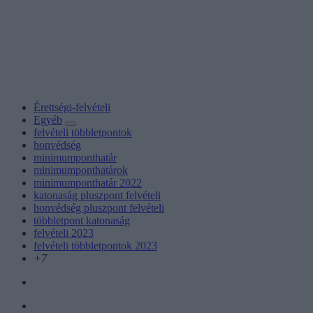
Érettségi-felvételi
Egyéb
felvételi többletpontok
honvédség
minimumponthatár
minimumponthatárok
minimumponthatár 2022
katonaság pluszpont felvételi
honvédség pluszpont felvételi
többletpont katonaság
felvételi 2023
felvételi többletpontok 2023
+7