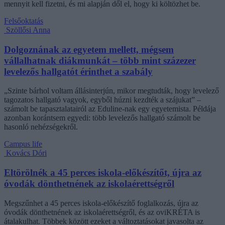
mennyit kell fizetni, és mi alapján dől el, hogy ki költözhet be.
Felsőoktatás
Szöllősi Anna
Dolgoznának az egyetem mellett, mégsem
vállalhatnak diákmunkát – több mint százezer
levelezős hallgatót érinthet a szabály
„Szinte bárhol voltam állásinterjún, mikor megtudták, hogy levelező
tagozatos hallgató vagyok, egyből húzni kezdték a szájukat” –
számolt be tapasztalatairól az Eduline-nak egy egyetemista. Példája
azonban korántsem egyedi: több levelezős hallgató számolt be
hasonló nehézségekről.
Campus life
Kovács Dóri
Eltörölnék a 45 perces iskola-előkészítőt, újra az
óvodák dönthetnének az iskolaérettségről
Megszűnhet a 45 perces iskola-előkészítő foglalkozás, újra az
óvodák dönthetnének az iskolaérettségről, és az oviKRÉTA is
átalakulhat. Többek között ezeket a változtatásokat javasolta az