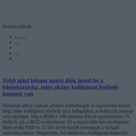
Hozzászólások
Több mint kétszer annyi diák jutott be a
felsőoktatásba, mint ahány kollégiumi férőhely
összesen van
Nemcsak abban vannak jelentős különbségek az egyetemek között,
hogy hány kollégiumi férőhely jut a hallgatókra, a térítési díj összege
sem egységes. Míg a BME-n 100 újonnan felvett egyetemistára 76
férőhely jut, a BGE-n mindössze 16, a legolcsóbb havi kollégiumi
díjak pedig 9300 és 25 500 forint között mozognak a vizsgált
intézményekben. Megnéztük, hol mekkora a kollégiumi kapacitás,