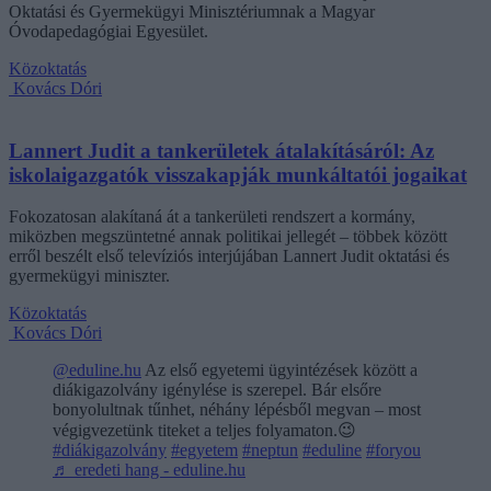
Oktatási és Gyermekügyi Minisztériumnak a Magyar
Óvodapedagógiai Egyesület.
Közoktatás
Kovács Dóri
Lannert Judit a tankerületek átalakításáról: Az
iskolaigazgatók visszakapják munkáltatói jogaikat
Fokozatosan alakítaná át a tankerületi rendszert a kormány,
miközben megszüntetné annak politikai jellegét – többek között
erről beszélt első televíziós interjújában Lannert Judit oktatási és
gyermekügyi miniszter.
Közoktatás
Kovács Dóri
@eduline.hu
Az első egyetemi ügyintézések között a
diákigazolvány igénylése is szerepel. Bár elsőre
bonyolultnak tűnhet, néhány lépésből megvan – most
végigvezetünk titeket a teljes folyamaton.😉
#diákigazolvány
#egyetem
#neptun
#eduline
#foryou
♬ eredeti hang - eduline.hu