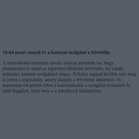
16-64 pont: ennyit ér a katonai szolgálat a felvételin
A honvédelmi miniszter tavaly nyáron jelentette be, hogy
pluszpontot ér majd az egyetemi-főiskolai felvételin, ha valaki
önkéntes katonai szolgálatot végez. Néhány nappal később már meg
is jelent a jogszabály, amely alapján a felvételin minimum 16,
maximum 64 pontot érhet a katonáskodás a szolgálat hosszától és
attól függően, részt vesz-e a jelentkező kiképzésen.