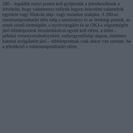
280 – legalább ennyi pontot kell gyűjteniük a jelentkezőknek a
felvételin, hogy valamennyi esélyük legyen bekerülni valamelyik
egyetem vagy főiskola alap- vagy osztatlan szakjára. A 280-as
minimumponthatárt idén még a tanulmányi és az érettségi pontok, az
emelt szintű érettségiért, a nyelvvizsgáért és az OKJ-s végzettségért
járó többletpontok beszámításával együtt kell elérni, a többi –
például versenyeredményekért, esélyegyenlőségi alapon, önkéntes
katonai szolgálatért járó – többletpontnak csak akkor van szerepe, ha
a jelentkező a minimumponthatárt elérte.