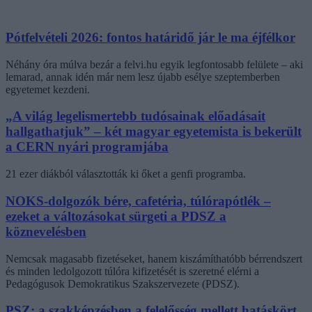
Pótfelvételi 2026: fontos határidő jár le ma éjfélkor
Néhány óra múlva bezár a felvi.hu egyik legfontosabb felülete – aki
lemarad, annak idén már nem lesz újabb esélye szeptemberben
egyetemet kezdeni.
„A világ legelismertebb tudósainak előadásait
hallgathatjuk” – két magyar egyetemista is bekerült
a CERN nyári programjába
21 ezer diákból választották ki őket a genfi programba.
NOKS-dolgozók bére, cafetéria, túlórapótlék –
ezeket a változásokat sürgeti a PDSZ a
köznevelésben
Nemcsak magasabb fizetéseket, hanem kiszámíthatóbb bérrendszert
és minden ledolgozott túlóra kifizetését is szeretné elérni a
Pedagógusok Demokratikus Szakszervezete (PDSZ).
PSZ: a szakképzésben a felelősség mellett hatáskört