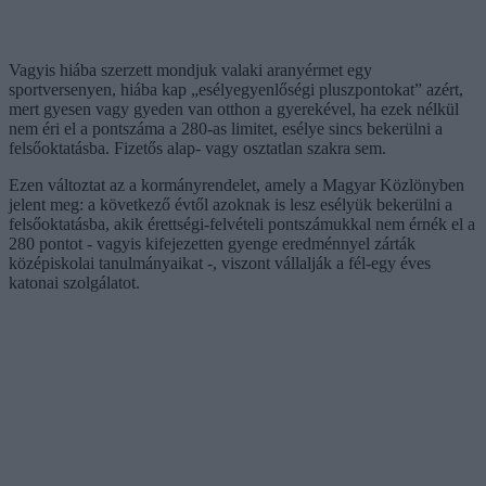
Vagyis hiába szerzett mondjuk valaki aranyérmet egy
sportversenyen, hiába kap „esélyegyenlőségi pluszpontokat” azért,
mert gyesen vagy gyeden van otthon a gyerekével, ha ezek nélkül
nem éri el a pontszáma a 280-as limitet, esélye sincs bekerülni a
felsőoktatásba. Fizetős alap- vagy osztatlan szakra sem.
Ezen változtat az a kormányrendelet, amely a Magyar Közlönyben
jelent meg: a következő évtől azoknak is lesz esélyük bekerülni a
felsőoktatásba, akik érettségi-felvételi pontszámukkal nem érnék el a
280 pontot - vagyis kifejezetten gyenge eredménnyel zárták
középiskolai tanulmányaikat -, viszont vállalják a fél-egy éves
katonai szolgálatot.