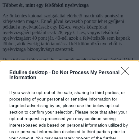
Többet ér, mint egy felsőfokú nyelvvizsga
Az önkéntes katonai szolgálattal elérhető maximális pontszám
kifejezetten magas. Ennél jóval kevesebb pontot lehet gyűjteni
például a nyelvtudással: egy B2-es, vagyis középfokú
nyelvvizsgáért például csak 28, egy C1-es, vagyis felsőfokú
nyelvvizsgáért 40 pont jár. 40-nél azok a felvételizők sem kapnak
többet, akik évekig tartó tanulással két különböző nyelvből is
nyelvvizsga-bizonyítványt szereztek.
De a 64 pont több annál is, amennyit emelt szintű érettségiért, OKJ-s
bizonyítványért vagy egy felsőoktatási szakképzés elvégzéséért
kapnak az egyetemre-főiskolára jelentkezők. Sőt a tanulmányi
Eduline desktop -
Do Not Process My Personal
versenyek döntőseinek egy része is jóval kevesebb pluszponttal
Information
kalkulálhat: a legnevesebb magyarországi verseny, az OKTV
döntősei közül például csak az első tíz helyezett kap 100 pontot, a
If you wish to opt-out of the sale, sharing to third parties, or
11-20. helyezettek csak 50-nel, a 21-30. helyen végzettek pedig csak
25-tel számolhatnak.
processing of your personal or sensitive information for
targeted advertising by us, please use the below opt-out
section to confirm your selection. Please note that after your
opt-out request is processed you may continue seeing
interest-based ads based on personal information utilized by
us or personal information disclosed to third parties prior to
your opt-out. You may separately opt-out of the further