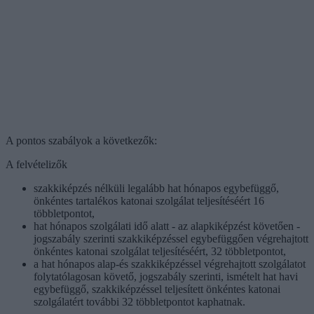
A pontos szabályok a következők:
A felvételizők
szakkiképzés nélküli legalább hat hónapos egybefüggő,
önkéntes tartalékos katonai szolgálat teljesítéséért 16
többletpontot,
hat hónapos szolgálati idő alatt - az alapkiképzést követően -
jogszabály szerinti szakkiképzéssel egybefüggően végrehajtott
önkéntes katonai szolgálat teljesítéséért, 32 többletpontot,
a hat hónapos alap-és szakkiképzéssel végrehajtott szolgálatot
folytatólagosan követő, jogszabály szerinti, ismételt hat havi
egybefüggő, szakkiképzéssel teljesített önkéntes katonai
szolgálatért további 32 többletpontot kaphatnak.