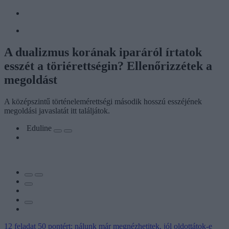
A dualizmus korának iparáról írtatok
esszét a töriérettségin? Ellenőrizzétek a
megoldást
A középszintű történelemérettségi második hosszú esszéjének
megoldási javaslatát itt találjátok.
Eduline
12 feladat 50 pontért: nálunk már megnézhetitek, jól oldottátok-e