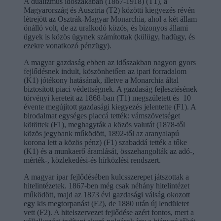
A dualizmus időszakában (1867-1918) (T1), a
Magyarország és Ausztria (T2) közötti kiegyezés révén
létrejött az Osztrák-Magyar Monarchia, ahol a két állam
önálló volt, de az uralkodó közös, és bizonyos állami
ügyek is közös ügynek számítottak (külügy, hadügy, és
ezekre vonatkozó pénzügy).
A magyar gazdaság ebben az időszakban nagyon gyors
fejlődésnek indult, köszönhetően az ipari forradalom
(K1) jótékony hatásának, illetve a Monarchia által
biztosított piaci védettségnek. A gazdaság fejlesztésének
törvényi kereteit az 1868-ban (T1) megszületett és 10
évente megújított gazdasági kiegyezés jelentette (F1). A
birodalmat egységes piaccá tették: vámszövetséget
kötöttek (F1), meghagyták a közös valutát (1878-től
közös jegybank működött, 1892-től az aranyalapú
korona lett a közös pénz) (F1) szabaddá tették a tőke
(K1) és a munkaerő áramlását, összehangolták az adó-,
mérték-, közlekedési-és hírközlési rendszert.
A magyar ipar fejlődésében kulcsszerepet játszottak a
hitelintézetek. 1867-ben még csak néhány hitelintézet
működött, majd az 1873 évi gazdasági válság okozott
egy kis megtorpanást (F2), de 1880 után új lendületet
vett (F2). A hitelszervezet fejlődése azért fontos, mert a