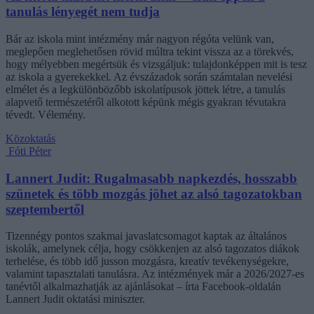
tanulás lényegét nem tudja
Bár az iskola mint intézmény már nagyon régóta velünk van,
meglepően meglehetősen rövid múltra tekint vissza az a törekvés,
hogy mélyebben megértsük és vizsgáljuk: tulajdonképpen mit is tesz
az iskola a gyerekekkel. Az évszázadok során számtalan nevelési
elmélet és a legkülönbözőbb iskolatípusok jöttek létre, a tanulás
alapvető természetéről alkotott képünk mégis gyakran tévutakra
tévedt. Vélemény.
Közoktatás
Fóti Péter
Lannert Judit: Rugalmasabb napkezdés, hosszabb
szünetek és több mozgás jöhet az alsó tagozatokban
szeptembertől
Tizennégy pontos szakmai javaslatcsomagot kaptak az általános
iskolák, amelynek célja, hogy csökkenjen az alsó tagozatos diákok
terhelése, és több idő jusson mozgásra, kreatív tevékenységekre,
valamint tapasztalati tanulásra. Az intézmények már a 2026/2027-es
tanévtől alkalmazhatják az ajánlásokat – írta Facebook-oldalán
Lannert Judit oktatási miniszter.