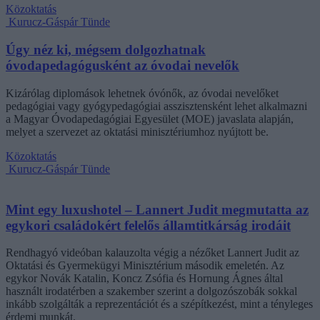
Közoktatás
Kurucz-Gáspár Tünde
Úgy néz ki, mégsem dolgozhatnak
óvodapedagógusként az óvodai nevelők
Kizárólag diplomások lehetnek óvónők, az óvodai nevelőket
pedagógiai vagy gyógypedagógiai asszisztensként lehet alkalmazni
a Magyar Óvodapedagógiai Egyesület (MOE) javaslata alapján,
melyet a szervezet az oktatási minisztériumhoz nyújtott be.
Közoktatás
Kurucz-Gáspár Tünde
Mint egy luxushotel – Lannert Judit megmutatta az
egykori családokért felelős államtitkárság irodáit
Rendhagyó videóban kalauzolta végig a nézőket Lannert Judit az
Oktatási és Gyermekügyi Minisztérium második emeletén. Az
egykor Novák Katalin, Koncz Zsófia és Hornung Ágnes által
használt irodatérben a szakember szerint a dolgozószobák sokkal
inkább szolgálták a reprezentációt és a szépítkezést, mint a tényleges
érdemi munkát.