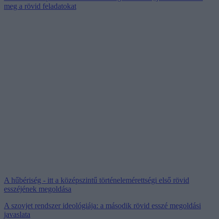
meg a rövid feladatokat
A hűbériség - itt a középszintű történelemérettségi első rövid
esszéjének megoldása
A szovjet rendszer ideológiája: a második rövid esszé megoldási
javaslata