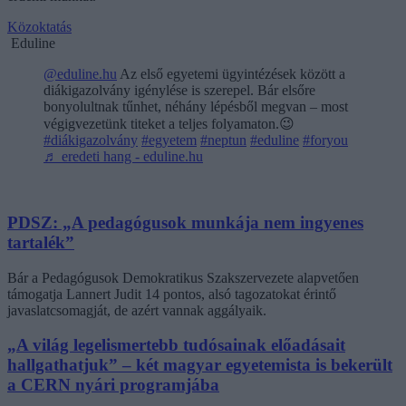
Közoktatás
Eduline
@eduline.hu
Az első egyetemi ügyintézések között a
diákigazolvány igénylése is szerepel. Bár elsőre
bonyolultnak tűnhet, néhány lépésből megvan – most
végigvezetünk titeket a teljes folyamaton.😉
#diákigazolvány
#egyetem
#neptun
#eduline
#foryou
♬ eredeti hang - eduline.hu
PDSZ: „A pedagógusok munkája nem ingyenes
tartalék”
Bár a Pedagógusok Demokratikus Szakszervezete alapvetően
támogatja Lannert Judit 14 pontos, alsó tagozatokat érintő
javaslatcsomagját, de azért vannak aggályaik.
„A világ legelismertebb tudósainak előadásait
hallgathatjuk” – két magyar egyetemista is bekerült
a CERN nyári programjába