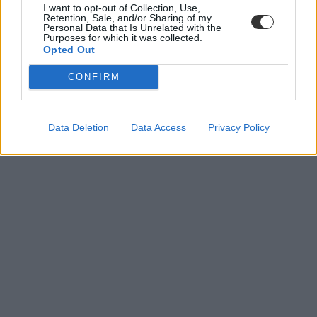
a szaktanárok által kidolgozott, nem hivatalos megoldásokat.
I want to opt-out of Collection, Use,
Retention, Sale, and/or Sharing of my
Personal Data that Is Unrelated with the
Délutánonként arról olvashattok, hogy mit gondolnak a tanárok és
Purposes for which it was collected.
a vizsgázók a feladatsorokról, és persze ti is leírhatjátok
Opted Out
véleményeteket kommentben, sőt a szaktanároktól is kérdezhettek.
CONFIRM
Ha elsőként szeretnétek megkapni a megoldásokat,
lájkoljátok
Facebook-oldalunkat
,
itt pedig feliratkozhattok hírlevelünkre
. A
2021-es érettségiről
itt találjátok legfrissebb cikkeinket
.
Data Deletion
Data Access
Privacy Policy