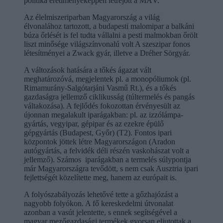
politika eredményeképpen létrejött a MÁV.
Az élelmiszeriparban Magyarország a világ
élvonalához tartozott, a budapesti malomipar a balkáni
búza őrlését is fel tudta vállalni a pesti malmokban őrölt
liszt minősége világszínvonalú volt A szeszipar fonos
létesítményei a Zwack gyár, illetve a Dréher Sörgyár.
A változások hatására a tőkés ágazat vált
meghatározóvá, megjelentek pl. a monopóliumok (pl.
Rimamurány-Salgótarjáni Vasmű Rt.), és a tőkés
gazdaságra jellemző ciklikusság (túltermelés és pangás
váltakozása). A fejlődés fokozottan érvényesült az
újonnan megalakult iparágakban: pl. az izzólámpa-
gyártás, vegyipar, gépipar és az ezekre épülő
gépgyártás (Budapest, Győr) (T2). Fontos ipari
központok jöttek létre Magyarországon (Aradon
autógyártás, a felvidék déli részén vaskohászat volt a
jellemző). Számos iparágakban a termelés súlypontja
már Magyarországra tevődött, s nem csak Ausztria ipari
fejlettségét közelítette meg, hanem az európait is.
A folyószabályozás lehetővé tette a gőzhajózást a
nagyobb folyókon. A fő kereskedelmi útvonalat
azonban a vasút jelentette, s ennek segítségével a
magyar mezőgazdasági termékek gyorsan eljutottak a