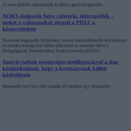
21 ezer diákból választották ki őket a genfi programba.
NOKS-dolgozók bére, cafetéria, túlórapótlék –
ezeket a változásokat sürgeti a PDSZ a
köznevelésben
Nemcsak magasabb fizetéseket, hanem kiszámíthatóbb bérrendszert
és minden ledolgozott túlóra kifizetését is szeretné elérni a
Pedagógusok Demokratikus Szakszervezete (PDSZ).
Annyit csaltak mesterséges intelligenciával a dán
középiskolások, hogy a kormánynak kellett
közbelépnie
Mostantól nem lesz elég csupán jól megírni egy beadandót.