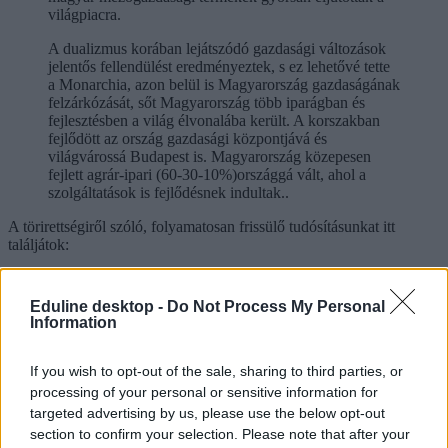
világpiacra.
A dualizmus korában lejátszódó gazdasági változások
jelentős fellendülést eredményeztek, s ez lehetővé tette
a Monarchia, azon belül is Magyarország gazdaságának
felzárkózását, sőt Magyarország több iparágban és
fejlesztésben a világ élvonalába került. A korszakban
fejlődött az ország gazdasági központjává és
világvárossá Budapest is. Magyarország közepesen
fejlett agrár-ipari (60-30-10%)országgá vált, ahol a
szolgáltatások is fejlődésnek indultak..
A törirettségiről szóló, folyamatosan frissülő tudósításunkat itt
találjátok:
Eduline desktop -
Do Not Process My Personal
Information
If you wish to opt-out of the sale, sharing to third parties, or
processing of your personal or sensitive information for
targeted advertising by us, please use the below opt-out
section to confirm your selection. Please note that after your