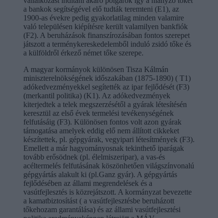
vállalkozást indítani akaró polgárok így a hiányzó tőkét
a bankok segítségével elő tudták teremteni (E1), az
1900-as évekre pedig gyakorlatilag minden valamire
való településen kiépítésre került valamilyen bankfiók
(F2). A beruházások finanszírozásában fontos szerepet
játszott a terménykereskedelemből induló zsidó tőke és
a külföldről érkező német tőke szerepe.
A magyar kormányok különösen Tisza Kálmán
miniszterelnökségének időszakában (1875-1890) ( T1)
adókedvezményekkel segítették az ipar fejlődését (F3)
(merkantil politika) (K1). Az adókedvezmények
kiterjedtek a telek megszerzésétől a gyárak létesítésén
keresztül az első évek termelési tevékenységének
felfutásáig (F3). Különösen fontos volt azon gyárak
támogatása amelyek eddig elő nem állított cikkeket
készítettek, pl. gépgyárak, vegyipari létesítmények (F3).
Emellett a már hagyományosnak tekinthető iparágak
tovább erősödnek (pl. élelmiszeripar), a vas-és
acéltermelés felfutásának köszönhetően világszínvonalú
gépgyártás alakult ki (pl.Ganz gyár). A gépgyártás
fejlődésében az állami megrendelések és a
vasútfejlesztés is közrejátszott. A kormányzat bevezette
a kamatbiztosítást ( a vasútfejlesztésbe beruházott
tőkehozam garantálása) és az állami vasútfejlesztési