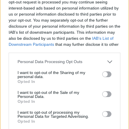
opt-out request is processed you may continue seeing
interest-based ads based on personal information utilized by
us or personal information disclosed to third parties prior to
your opt-out. You may separately opt-out of the further
disclosure of your personal information by third parties on the
IAB’s list of downstream participants. This information may
also be disclosed by us to third parties on the
IAB’s List of
Downstream Participants
that may further disclose it to other
third parties.
Personal Data Processing Opt Outs
I want to opt-out of the Sharing of my
personal data.
Opted In
Érettségizzetek velünk!
I want to opt-out of the Sale of my
Az Eduline-on az idén is megtaláljátok a legfrissebb infókat az
Personal Data.
érettségiről: a vizsgák napján reggeltől estig beszámolunk a
Opted In
legfontosabb hírekről, megtudhatjátok, milyen feladatokat kell
megoldaniuk a középszinten vizsgázóknak, de az emelt szintű
I want to opt-out of processing my
Personal Data for Targeted Advertising.
írásbelikről is nálunk találjátok meg a tudnivalókat.
Opted In
És ami a legfontosabb: az írásbeli után nálunk nézhetitek át először