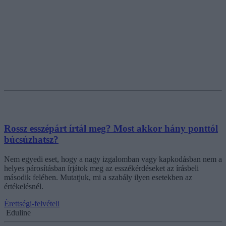
Rossz esszépárt írtál meg? Most akkor hány ponttól
búcsúzhatsz?
Nem egyedi eset, hogy a nagy izgalomban vagy kapkodásban nem a
helyes párosításban írjátok meg az esszékérdéseket az írásbeli
második felében. Mutatjuk, mi a szabály ilyen esetekben az
értékelésnél.
Érettségi-felvételi
Eduline