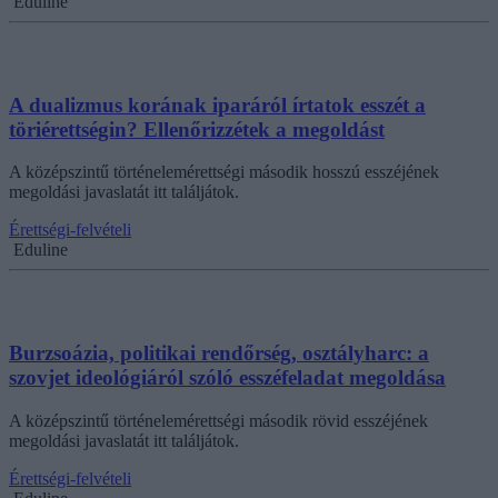
Eduline
A dualizmus korának iparáról írtatok esszét a
töriérettségin? Ellenőrizzétek a megoldást
A középszintű történelemérettségi második hosszú esszéjének
megoldási javaslatát itt találjátok.
Érettségi-felvételi
Eduline
Burzsoázia, politikai rendőrség, osztályharc: a
szovjet ideológiáról szóló esszéfeladat megoldása
A középszintű történelemérettségi második rövid esszéjének
megoldási javaslatát itt találjátok.
Érettségi-felvételi