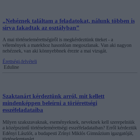
„Nehéznek találtam a feladatokat, nálunk többen is
sírva fakadtak az osztályban”
A mai történelemérettségiről is megkérdeztünk titeket - a
vélemények a matekhoz hasonlóan megoszlanak. Van aki nagyon
nehéznek, van aki könnyebbnek érezte a mai vizsgát.
Érettségi-felvételi
Eduline
Szaktanárt kérdeztünk arról, mit kellett
mindenképpen beleírni a töriérettségi
esszéfeladataiba
Milyen szakszavaknak, eseményeknek, neveknek kell szerepelniük
a középszintű történelemérettségi esszéfeladataiban? Erről kérdeztük
Edényi Lászlót, a budapesti Zrínyi Miklós Gimnázium igazgatóját,
történelemtanárt.