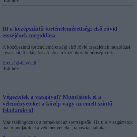
Eduline
Itt a középszintű történelemérettségi első rövid
esszéjének megoldása
A középszintű történelemérettségi első rövid esszéjének megoldási
javaslatát itt találjátok. A téma a középkori hűbériség volt.
Érettségi-felvételi
Eduline
Végeztetek a vizsgával? Mondjátok el a
véleményeteket a közép vagy az emelt szintű
feladatokról
Már szállingóznak a termekből az érettségizők. Ha ti is vizsgáztatok
ma, mondjátok el a véleményeiteket, tapasztalataitokat.