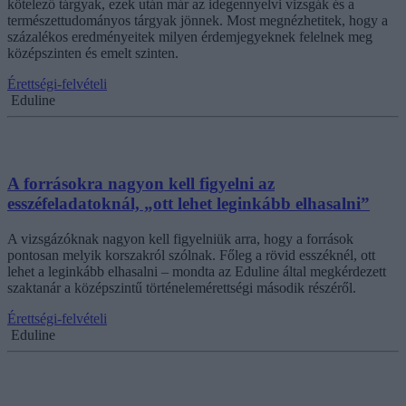
kötelező tárgyak, ezek után már az idegennyelvi vizsgák és a
természettudományos tárgyak jönnek. Most megnézhetitek, hogy a
százalékos eredményeitek milyen érdemjegyeknek felelnek meg
középszinten és emelt szinten.
Érettségi-felvételi
Eduline
A forrásokra nagyon kell figyelni az
esszéfeladatoknál, „ott lehet leginkább elhasalni”
A vizsgázóknak nagyon kell figyelniük arra, hogy a források
pontosan melyik korszakról szólnak. Főleg a rövid esszéknél, ott
lehet a leginkább elhasalni – mondta az Eduline által megkérdezett
szaktanár a középszintű történelemérettségi második részéről.
Érettségi-felvételi
Eduline