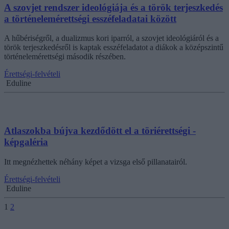
A szovjet rendszer ideológiája és a török terjeszkedés
a történelemérettségi esszéfeladatai között
A hűbériségről, a dualizmus kori iparról, a szovjet ideológiáról és a
török terjeszkedésről is kaptak esszéfeladatot a diákok a középszintű
történelemérettségi második részében.
Érettségi-felvételi
Eduline
Atlaszokba bújva kezdődött el a töriérettségi -
képgaléria
Itt megnézhettek néhány képet a vizsga első pillanatairól.
Érettségi-felvételi
Eduline
1
2