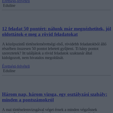
Érettségi-felvételi
Eduline
12 feladat 50 pontért: nálunk már megnézhetitek, jól
oldottátok-e meg a rövid feladatokat
A középszintű történelemérettségi első, rövidebb feladatokból álló
részében összesen 50 pontot lehetett gyűjteni. Ti hány pontot
szereztetek? Itt találjátok a rövid feladatok szaktanár által
kidolgozott, nem hivatalos megoldását.
Érettségi-felvételi
Eduline
Három nap, három vizsga, egy osztályzási szabály:
minden a pontszámokról
A mai történelemvizsgával véget érnek a minden végzősnek