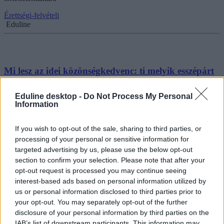
Érettségi-felvételi
Eduline
Mi lesz az idei közönségkedvenc: ti melyik esszépárt
választottátok?
Eduline desktop -
Do Not Process My Personal
Nem volt sok választási lehetőség - ti melyik esszépárt írtátok meg a
Information
mai töriérettségin? Szavazzatok!
Érettségi-felvételi
If you wish to opt-out of the sale, sharing to third parties, or
Eduline
processing of your personal or sensitive information for
targeted advertising by us, please use the below opt-out
section to confirm your selection. Please note that after your
opt-out request is processed you may continue seeing
interest-based ads based on personal information utilized by
Egy-két feladat meglepetést okozhatott az
us or personal information disclosed to third parties prior to
érettségizőknek, hiányzott pár "klasszikus"
your opt-out. You may separately opt-out of the further
történelmi téma
disclosure of your personal information by third parties on the
IAB’s list of downstream participants. This information may
A középszintű történelemérettségi esszéfeladatai között nem volt