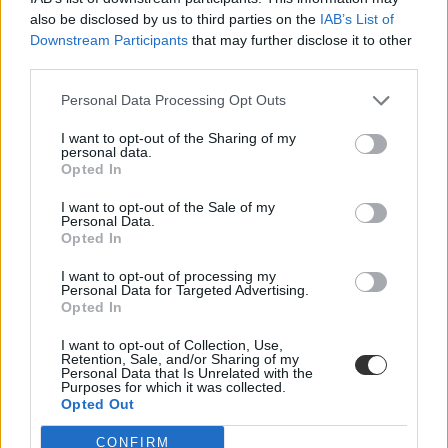
modern- vagy jelenkori téma, a feladatok a digitális oktatás
also be disclosed by us to third parties on the
IAB’s List of
elrendelése előtt tanult témákra fókuszáltak – mondta az Eduline-nak
Downstream Participants
that may further disclose it to other
Szabó Roland, a budapesti Szent István Gimnázium történelem
third parties.
szakos vezetőtanára, az ELTE Történelem Segédtudományai
Tanszékének oktatója.
Personal Data Processing Opt Outs
Érettségi-felvételi
I want to opt-out of the Sharing of my
Eduline
personal data.
Opted In
I want to opt-out of the Sale of my
Personal Data.
Az ókortól a mai magyar Alaptörvényig: az összes
Opted In
megoldás egy helyen
I want to opt-out of processing my
Personal Data for Targeted Advertising.
Az elmúlt percekben közzétettük a középszintű töriérettségi rövid
Opted In
választ igénylő feladatinak és esszéfeladatainak megoldási javaslatait
- ebben a cikkben az összes feladatok és mind a négy esszét
I want to opt-out of Collection, Use,
megtaláljátok.
Retention, Sale, and/or Sharing of my
Personal Data that Is Unrelated with the
Érettségi-felvételi
Purposes for which it was collected.
Eduline
Opted Out
CONFIRM