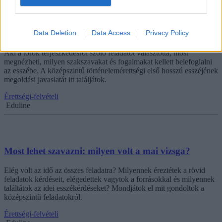
Megvan a másik hosszú esszéfeladat megoldása: ezt
kellett leírni a török terjeszkedésről
Data Deletion
Data Access
Privacy Policy
Aki a török terjeszkedésről szóló feladatot választotta, most
megnézheti, milyen szakszavakat és fogalmakat kellett belefoglalni
az esszébe. A középszintű történelemérettségi első hosszú esszéjének
megoldási javaslatát itt találjátok.
Érettségi-felvételi
Eduline
Most lehet szavazni: milyen volt a mai vizsga?
Elég volt az idő az összes feladatra? Milyennek éreztétek a rövid
feladatok kérdéseit, elégedettek vagytok a forrásokkal és milyennek
találtátok az idei esszékérdéseket? Mondjátok el mit gondoltok a
középszintű feladatokról.
Érettségi-felvételi