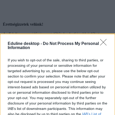
Érettségizzetek velünk!
Az Eduline-on az idén is megtaláljátok a legfrissebb infókat az
érettségiről: a vizsgák napján reggeltől estig beszámolunk a
legfontosabb hírekről, megtudhatjátok, milyen feladatokat kell
Eduline desktop -
Do Not Process My Personal
Information
megoldaniuk a középszinten vizsgázóknak, de az emelt szintű
írásbelikről is nálunk találjátok meg a tudnivalókat.
If you wish to opt-out of the sale, sharing to third parties, or
És ami a legfontosabb: az írásbeli után nálunk nézhetitek át először
processing of your personal or sensitive information for
a szaktanárok által kidolgozott, nem hivatalos megoldásokat.
targeted advertising by us, please use the below opt-out
Délutánonként arról olvashattok, hogy mit gondolnak a tanárok és
section to confirm your selection. Please note that after your
a vizsgázók a feladatsorokról, és persze ti is leírhatjátok
opt-out request is processed you may continue seeing
véleményeteket kommentben, sőt a szaktanároktól is kérdezhettek.
interest-based ads based on personal information utilized by
Ha elsőként szeretnétek megkapni a megoldásokat,
lájkoljátok
us or personal information disclosed to third parties prior to
Facebook-oldalunkat
,
itt pedig feliratkozhattok hírlevelünkre
. A
your opt-out. You may separately opt-out of the further
2021-es érettségiről
itt találjátok legfrissebb cikkeinket
.
disclosure of your personal information by third parties on the
IAB’s list of downstream participants. This information may
also be disclosed by us to third parties on the
IAB’s List of