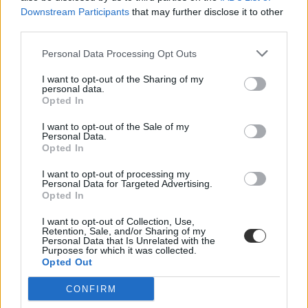
Downstream Participants
that may further disclose it to other
third parties.
Personal Data Processing Opt Outs
I want to opt-out of the Sharing of my
personal data.
Opted In
I want to opt-out of the Sale of my
Personal Data.
Opted In
I want to opt-out of processing my
Personal Data for Targeted Advertising.
Opted In
I want to opt-out of Collection, Use,
érettségi 2021
Retention, Sale, and/or Sharing of my
történelem érettségi
Personal Data that Is Unrelated with the
töriérettségi 2021
Purposes for which it was collected.
töriérettségi
Opted Out
történelemérettségi
diákvélemények
CONFIRM
történelem érettségi 2021