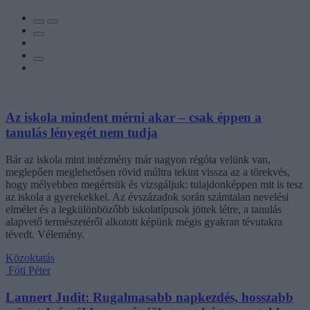
Az iskola mindent mérni akar – csak éppen a
tanulás lényegét nem tudja
Bár az iskola mint intézmény már nagyon régóta velünk van,
meglepően meglehetősen rövid múltra tekint vissza az a törekvés,
hogy mélyebben megértsük és vizsgáljuk: tulajdonképpen mit is tesz
az iskola a gyerekekkel. Az évszázadok során számtalan nevelési
elmélet és a legkülönbözőbb iskolatípusok jöttek létre, a tanulás
alapvető természetéről alkotott képünk mégis gyakran tévutakra
tévedt. Vélemény.
Közoktatás
Fóti Péter
Lannert Judit: Rugalmasabb napkezdés, hosszabb