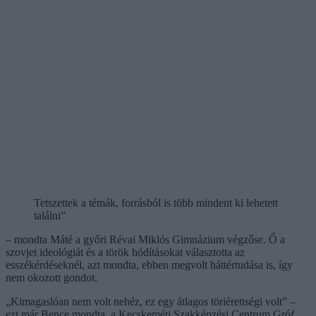
Tetszettek a témák, forrásból is több mindent ki lehetett
találni”
– mondta Máté a győri Révai Miklós Gimnázium végzőse. Ő a
szovjet ideológiát és a török hódításokat választotta az
esszékérdéseknél, azt mondta, ebben megvolt háttértudása is, így
nem okozott gondot.
„Kimagaslóan nem volt nehéz, ez egy átlagos töriérettségi volt” –
ezt már Bence mondta, a Kecskeméti Szakképzési Centrum Gróf