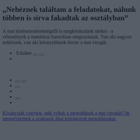
„Nehéznek találtam a feladatokat, nálunk
többen is sírva fakadtak az osztályban”
A mai történelemérettségiről is megkérdeztünk titeket - a
vélemények a matekhoz hasonlóan megoszlanak. Van aki nagyon
nehéznek, van aki könnyebbnek érezte a mai vizsgát.
Eduline
Kíváncsiak vagytok, mik voltak a megoldások a mai vizsgán? Itt
megnézhetitek a szaktanár által kidolgozott megoldásokat.