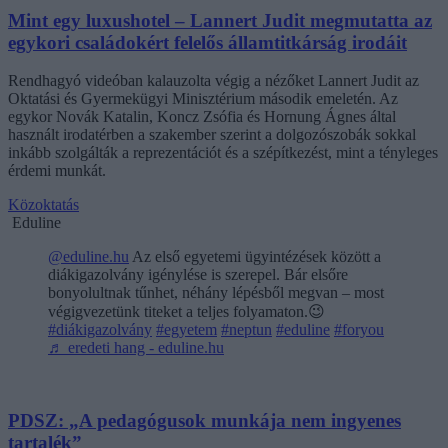
Mint egy luxushotel – Lannert Judit megmutatta az
egykori családokért felelős államtitkárság irodáit
Rendhagyó videóban kalauzolta végig a nézőket Lannert Judit az
Oktatási és Gyermekügyi Minisztérium második emeletén. Az
egykor Novák Katalin, Koncz Zsófia és Hornung Ágnes által
használt irodatérben a szakember szerint a dolgozószobák sokkal
inkább szolgálták a reprezentációt és a szépítkezést, mint a tényleges
érdemi munkát.
Közoktatás
Eduline
@eduline.hu
Az első egyetemi ügyintézések között a
diákigazolvány igénylése is szerepel. Bár elsőre
bonyolultnak tűnhet, néhány lépésből megvan – most
végigvezetünk titeket a teljes folyamaton.😉
#diákigazolvány
#egyetem
#neptun
#eduline
#foryou
♬ eredeti hang - eduline.hu
PDSZ: „A pedagógusok munkája nem ingyenes
tartalék”