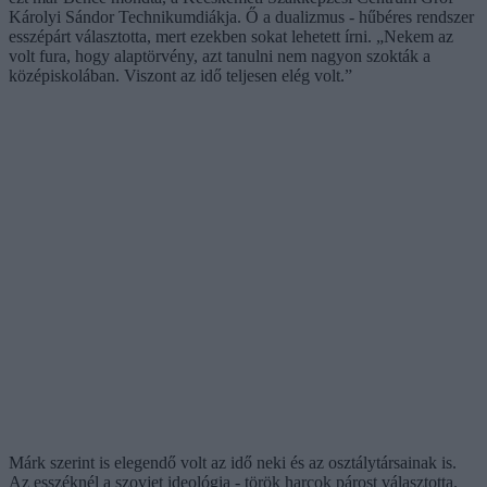
Károlyi Sándor Technikumdiákja. Ő a dualizmus - hűbéres rendszer
esszépárt választotta, mert ezekben sokat lehetett írni. „Nekem az
volt fura, hogy alaptörvény, azt tanulni nem nagyon szokták a
középiskolában. Viszont az idő teljesen elég volt.”
Márk szerint is elegendő volt az idő neki és az osztálytársainak is.
Az esszéknél a szovjet ideológia - török harcok párost választotta.