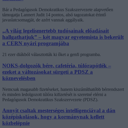
Bár a Pedagógusok Demokratikus Szakszervezete alapvetően
támogatja Lannert Judit 14 pontos, alsó tagozatokat érintő
javaslatcsomagját, de azért vannak aggályaik.
„A világ legelismertebb tudósainak előadásait
hallgathatjuk” – két magyar egyetemista is bekerült
a CERN nyári programjába
21 ezer diákból választották ki őket a genfi programba.
NOKS-dolgozók bére, cafetéria, túlórapótlék –
ezeket a változásokat sürgeti a PDSZ a
köznevelésben
Nemcsak magasabb fizetéseket, hanem kiszámíthatóbb bérrendszert
és minden ledolgozott túlóra kifizetését is szeretné elérni a
Pedagógusok Demokratikus Szakszervezete (PDSZ).
Annyit csaltak mesterséges intelligenciával a dán
középiskolások, hogy a kormánynak kellett
közbelépnie