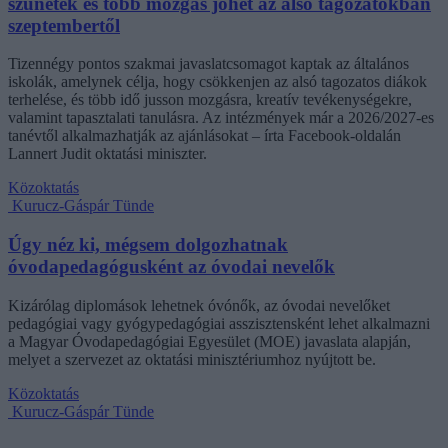
szünetek és több mozgás jöhet az alsó tagozatokban
szeptembertől
Tizennégy pontos szakmai javaslatcsomagot kaptak az általános
iskolák, amelynek célja, hogy csökkenjen az alsó tagozatos diákok
terhelése, és több idő jusson mozgásra, kreatív tevékenységekre,
valamint tapasztalati tanulásra. Az intézmények már a 2026/2027-es
tanévtől alkalmazhatják az ajánlásokat – írta Facebook-oldalán
Lannert Judit oktatási miniszter.
Közoktatás
Kurucz-Gáspár Tünde
Úgy néz ki, mégsem dolgozhatnak
óvodapedagógusként az óvodai nevelők
Kizárólag diplomások lehetnek óvónők, az óvodai nevelőket
pedagógiai vagy gyógypedagógiai asszisztensként lehet alkalmazni
a Magyar Óvodapedagógiai Egyesület (MOE) javaslata alapján,
melyet a szervezet az oktatási minisztériumhoz nyújtott be.
Közoktatás
Kurucz-Gáspár Tünde