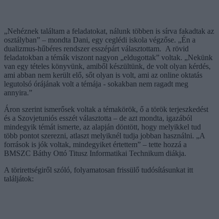
„Nehéznek találtam a feladatokat, nálunk többen is sírva fakadtak az
osztályban” – mondta Dani, egy ceglédi iskola végzőse. „Én a
dualizmus-hűbéres rendszer esszépárt választottam. A rövid
feladatokban a témák viszont nagyon „eldugottak” voltak. „Nekünk
van egy tételes könyvünk, amiből készültünk, de volt olyan kérdés,
ami abban nem került elő, sőt olyan is volt, ami az online oktatás
legutolsó órájának volt a témája - sokakban nem ragadt meg
annyira.”
Áron szerint ismerősek voltak a témakörök, ő a török terjeszkedést
és a Szovjetuniós esszét választotta – de azt mondta, igazából
mindegyik témát ismerte, az alapján döntött, hogy melyikkel tud
több pontot szerezni, atlaszt melyiknél tudja jobban használni. „A
források is jók voltak, mindegyiket értettem” – tette hozzá a
BMSZC Báthy Ottó Titusz Informatikai Technikum diákja.
A törirettségiről szóló, folyamatosan frissülő tudósításunkat itt
találjátok: