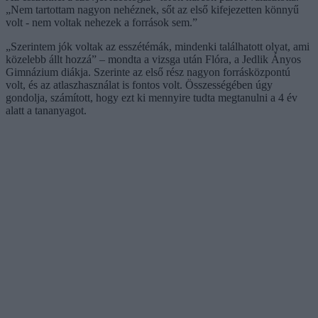
„Nem tartottam nagyon nehéznek, sőt az első kifejezetten könnyű
volt - nem voltak nehezek a források sem.”
„Szerintem jók voltak az esszétémák, mindenki találhatott olyat, ami
közelebb állt hozzá” – mondta a vizsga után Flóra, a Jedlik Ányos
Gimnázium diákja. Szerinte az első rész nagyon forrásközpontú
volt, és az atlaszhasználat is fontos volt. Összességében úgy
gondolja, számított, hogy ezt ki mennyire tudta megtanulni a 4 év
alatt a tananyagot.