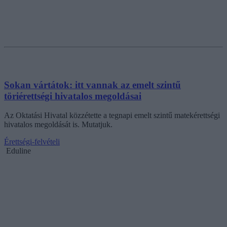
Sokan vártátok: itt vannak az emelt szintű
töriérettségi hivatalos megoldásai
Az Oktatási Hivatal közzétette a tegnapi emelt szintű matekérettségi
hivatalos megoldását is. Mutatjuk.
Érettségi-felvételi
Eduline