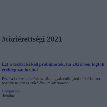
#töriérettségi 2021
Ezt a tesztet ki kell próbálnotok, ha 2022-ben fogtok
érettségizni töriből
Ezzel a kvízzel a forráshasználatot gyakorolhatjátok: két feladatot
hoztunk nektek az előző évek feladatsoraiból.
Campus life
Eduline