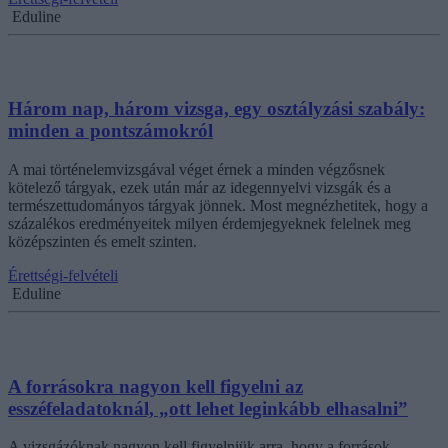
Eduline
Három nap, három vizsga, egy osztályzási szabály:
minden a pontszámokról
A mai történelemvizsgával véget érnek a minden végzősnek
kötelező tárgyak, ezek után már az idegennyelvi vizsgák és a
természettudományos tárgyak jönnek. Most megnézhetitek, hogy a
százalékos eredményeitek milyen érdemjegyeknek felelnek meg
középszinten és emelt szinten.
Érettségi-felvételi
Eduline
A forrásokra nagyon kell figyelni az
esszéfeladatoknál, „ott lehet leginkább elhasalni”
A vizsgázóknak nagyon kell figyelniük arra, hogy a források