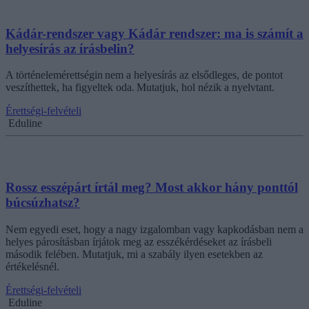
Kádár-rendszer vagy Kádár rendszer: ma is számít a
helyesírás az írásbelin?
A történelemérettségin nem a helyesírás az elsődleges, de pontot
veszíthettek, ha figyeltek oda. Mutatjuk, hol nézik a nyelvtant.
Érettségi-felvételi
Eduline
Rossz esszépárt írtál meg? Most akkor hány ponttól
búcsúzhatsz?
Nem egyedi eset, hogy a nagy izgalomban vagy kapkodásban nem a
helyes párosításban írjátok meg az esszékérdéseket az írásbeli
második felében. Mutatjuk, mi a szabály ilyen esetekben az
értékelésnél.
Érettségi-felvételi
Eduline