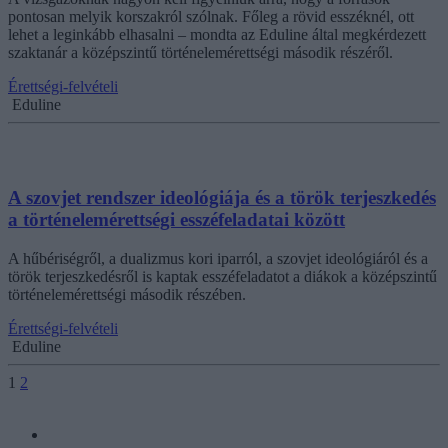
pontosan melyik korszakról szólnak. Főleg a rövid esszéknél, ott
lehet a leginkább elhasalni – mondta az Eduline által megkérdezett
szaktanár a középszintű történelemérettségi második részéről.
Érettségi-felvételi
Eduline
A szovjet rendszer ideológiája és a török terjeszkedés
a történelemérettségi esszéfeladatai között
A hűbériségről, a dualizmus kori iparról, a szovjet ideológiáról és a
török terjeszkedésről is kaptak esszéfeladatot a diákok a középszintű
történelemérettségi második részében.
Érettségi-felvételi
Eduline
1
2