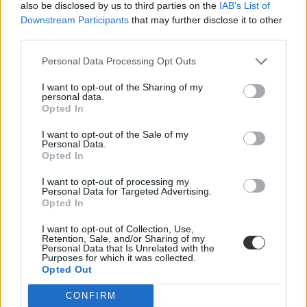
Eduline
also be disclosed by us to third parties on the
IAB’s List of
Downstream Participants
that may further disclose it to other
third parties.
Personal Data Processing Opt Outs
Egy-két feladat meglepetést okozhatott az
érettségizőknek, hiányzott pár "klasszikus"
I want to opt-out of the Sharing of my
personal data.
történelmi téma
Opted In
A középszintű történelemérettségi esszéfeladatai között nem volt
I want to opt-out of the Sale of my
modern- vagy jelenkori téma, a feladatok a digitális oktatás
Personal Data.
elrendelése előtt tanult témákra fókuszáltak – mondta az Eduline-nak
Opted In
Szabó Roland, a budapesti Szent István Gimnázium történelem
szakos vezetőtanára, az ELTE Történelem Segédtudományai
I want to opt-out of processing my
Tanszékének oktatója.
Personal Data for Targeted Advertising.
Opted In
Érettségi-felvételi
Eduline
I want to opt-out of Collection, Use,
Retention, Sale, and/or Sharing of my
Personal Data that Is Unrelated with the
Purposes for which it was collected.
Opted Out
Az ókortól a mai magyar Alaptörvényig: az összes
CONFIRM
megoldás egy helyen