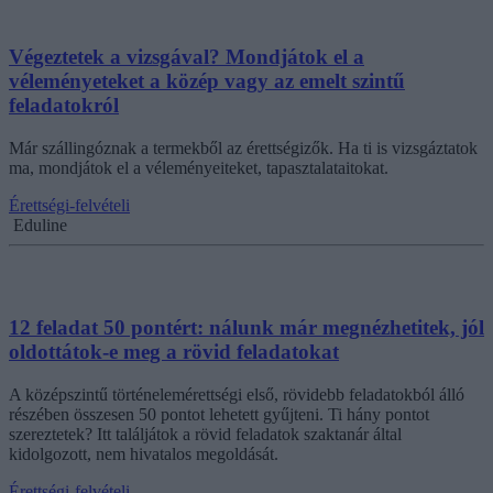
Végeztetek a vizsgával? Mondjátok el a
véleményeteket a közép vagy az emelt szintű
feladatokról
Már szállingóznak a termekből az érettségizők. Ha ti is vizsgáztatok
ma, mondjátok el a véleményeiteket, tapasztalataitokat.
Érettségi-felvételi
Eduline
12 feladat 50 pontért: nálunk már megnézhetitek, jól
oldottátok-e meg a rövid feladatokat
A középszintű történelemérettségi első, rövidebb feladatokból álló
részében összesen 50 pontot lehetett gyűjteni. Ti hány pontot
szereztetek? Itt találjátok a rövid feladatok szaktanár által
kidolgozott, nem hivatalos megoldását.
Érettségi-felvételi