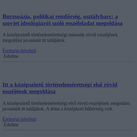
Burzsoázia, politikai rendőrség, osztályharc: a
szovjet ideológiáról szóló esszéfeladat megoldása
A középszintű történelemérettségi második rövid esszéjének
megoldási javaslatát itt találjátok.
Érettségi-felvételi
Eduline
Itt a középszintű történelemérettségi első rövid
esszéjének megoldása
A középszintű történelemérettségi első rövid esszéjének megoldási
javaslatát itt találjátok. A téma a középkori hűbériség volt.
Érettségi-felvételi
Eduline