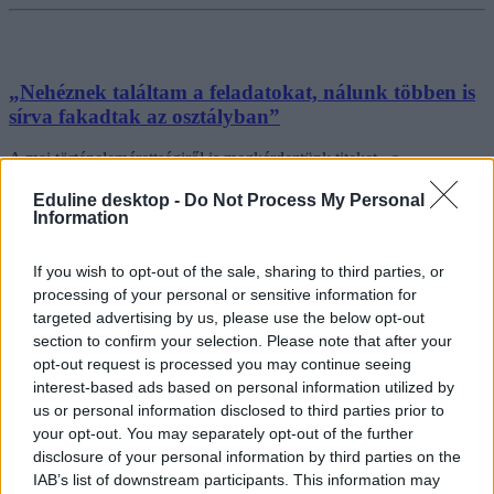
„Nehéznek találtam a feladatokat, nálunk többen is
sírva fakadtak az osztályban”
A mai történelemérettségiről is megkérdeztünk titeket - a
vélemények a matekhoz hasonlóan megoszlanak. Van aki nagyon
nehéznek, van aki könnyebbnek érezte a mai vizsgát.
Eduline desktop -
Do Not Process My Personal
Information
Érettségi-felvételi
Eduline
If you wish to opt-out of the sale, sharing to third parties, or
processing of your personal or sensitive information for
targeted advertising by us, please use the below opt-out
section to confirm your selection. Please note that after your
Mi lesz az idei közönségkedvenc: ti melyik esszépárt
opt-out request is processed you may continue seeing
választottátok?
interest-based ads based on personal information utilized by
us or personal information disclosed to third parties prior to
Nem volt sok választási lehetőség - ti melyik esszépárt írtátok meg a
your opt-out. You may separately opt-out of the further
mai töriérettségin? Szavazzatok!
disclosure of your personal information by third parties on the
IAB’s list of downstream participants. This information may
Érettségi-felvételi