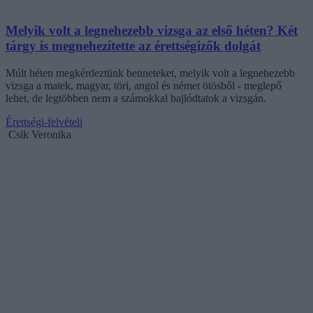
Melyik volt a legnehezebb vizsga az első héten? Két
tárgy is megnehezítette az érettségizők dolgát
Múlt héten megkérdeztünk benneteket, melyik volt a legnehezebb
vizsga a matek, magyar, töri, angol és német ötösből - meglepő
lehet, de legtöbben nem a számokkal bajlódtatok a vizsgán.
Érettségi-felvételi
Csik Veronika