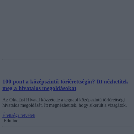
100 pont a középszintű töriérettségin? Itt nézhetitek
meg a hivatalos megoldásokat
Az Oktatási Hivatal közzétette a tegnapi középszintű töriérettségi
hivatalos megoldását. Itt megnézhetitek, hogy sikerült a vizsgátok.
Érettségi-felvételi
Eduline