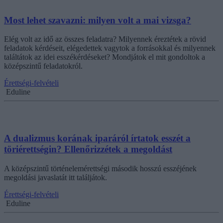
Most lehet szavazni: milyen volt a mai vizsga?
Elég volt az idő az összes feladatra? Milyennek éreztétek a rövid
feladatok kérdéseit, elégedettek vagytok a forrásokkal és milyennek
találtátok az idei esszékérdéseket? Mondjátok el mit gondoltok a
középszintű feladatokról.
Érettségi-felvételi
Eduline
A dualizmus korának iparáról írtatok esszét a
töriérettségin? Ellenőrizzétek a megoldást
A középszintű történelemérettségi második hosszú esszéjének
megoldási javaslatát itt találjátok.
Érettségi-felvételi
Eduline