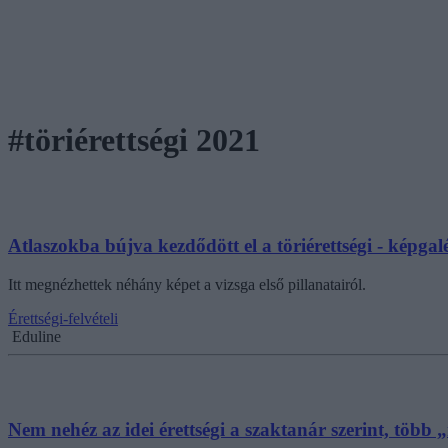
#töriérettségi 2021
Atlaszokba bújva kezdődött el a töriérettségi - képgal
Itt megnézhettek néhány képet a vizsga első pillanatairól.
Érettségi-felvételi
Eduline
Nem nehéz az idei érettségi a szaktanár szerint, több 