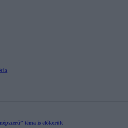
éria
„népszerű” téma is előkerült