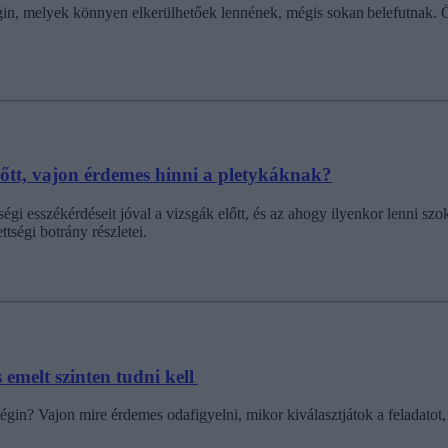
égin, melyek könnyen elkerülhetőek lennének, mégis sokan belefutnak. 
lőtt, vajon érdemes hinni a pletykáknak?
gi esszékérdéseit jóval a vizsgák előtt, és az ahogy ilyenkor lenni szo
ttségi botrány részletei.
s emelt szinten tudni kell
tségin? Vajon mire érdemes odafigyelni, mikor kiválasztjátok a feladato