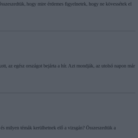
Összeszedtük, hogy mire érdemes figyelnetek, hogy ne kövessétek el
kott, az egész országot bejárta a hír. Azt mondják, az utolsó napon már
t, és milyen témák kerülhetnek elő a vizsgán? Összeszedtük a