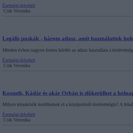
Érettségi-felvételi
Csik Veronika
Legális puskák - három atlasz, amit használattok holn
Minden évben nagyon fontos kérdés az atlasz használata a töriérettség
Érettségi-felvételi
Csik Veronika
Kossuth, Kádár és akár Orbán is előkerülhet a holnapi
Milyen témakörök kerülhetnek el a középszintű töriérettségin? A felad
Érettségi-felvételi
Csik Veronika