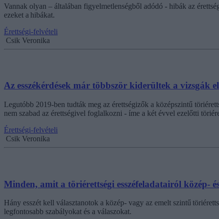
Vannak olyan – általában figyelmetlenségből adódó - hibák az éretts
ezeket a hibákat.
Érettségi-felvételi
Csik Veronika
Az esszékérdések már többször kiderültek a vizsgák e
Legutóbb 2019-ben tudták meg az érettségizők a középszintű töriérettsé
nem szabad az érettségivel foglalkozni - íme a két évvel ezelőtti töriére
Érettségi-felvételi
Csik Veronika
Minden, amit a töriérettségi esszéfeladatairól közép- é
Hány esszét kell választanotok a közép- vagy az emelt szintű töriéret
legfontosabb szabályokat és a válaszokat.