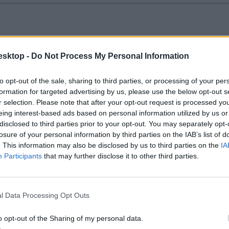
tos esszéhez
esktop -
Do Not Process My Personal Information
iszen a megszerezhető 100 pontból 50 a szöveges, kifejtendő feladatokra
to opt-out of the sale, sharing to third parties, or processing of your per
formation for targeted advertising by us, please use the below opt-out s
r selection. Please note that after your opt-out request is processed y
eing interest-based ads based on personal information utilized by us or
disclosed to third parties prior to your opt-out. You may separately opt-
losure of your personal information by third parties on the IAB’s list of
öriből
. This information may also be disclosed by us to third parties on the
IA
Participants
that may further disclose it to other third parties.
ő tantárgy – magyar, matek és történelem - estében is meglátszott a vis
l Data Processing Opt Outs
o opt-out of the Sharing of my personal data.