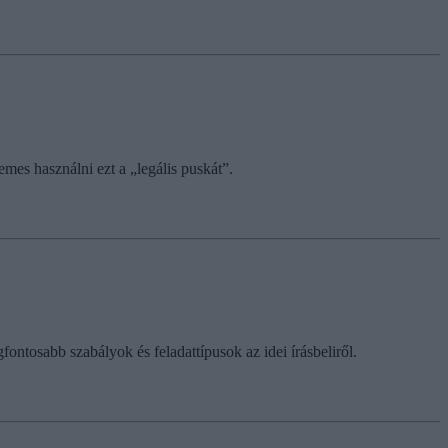
mes használni ezt a „legális puskát”.
ontosabb szabályok és feladattípusok az idei írásbeliről.