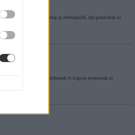
 milyen feladatokat oldanak meg az érettségizők, mit gondolnak az
uk, milyen esszék közül választhatnak és hogyan pontoznak az