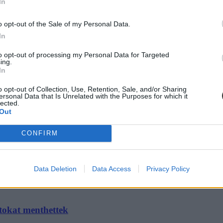
In
adatok és a megoldások egy helyen
o opt-out of the Sale of my Personal Data.
den fontos infót, folyamatosan frissülő tudósításunkból megtudhatjátok,
In
s megoldásokkal. Maradjatok velünk egész nap!
to opt-out of processing my Personal Data for Targeted
ing.
In
o opt-out of Collection, Use, Retention, Sale, and/or Sharing
ersonal Data that Is Unrelated with the Purposes for which it
lected.
zsgáznak: a töri van soron
Out
en négy órájuk lesz a feladatmegoldásra. Összesen hány feladat vár ráj
CONFIRM
ten.
Data Deletion
Data Access
Privacy Policy
ntokat menthettek