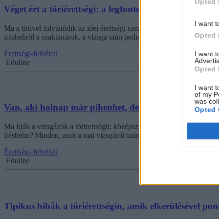
Opted 
Véget ért a töriérettségi: a legfontosabb infók, a fel
I want t
Ma a törivel folytatódik az idei érettségi szezon. Itt megtaláltok min
Opted 
írásbeliről a szaktanárok, a vizsga után pedig jövünk a nem hivatalo
Érettségi-felvételi
I want 
Advertis
Eduline
Opted 
I want t
of my P
was col
Van, aki holnap már pihenhet, de ma még 80 ezren vi
Opted 
Ma írják a vizsgázók a törirettségit: középszinten három, emelt szint
írásbelin? Minden, amit a mai vizsgáról tudni kell közép- és emelt szin
Érettségi-felvételi
Eduline
Tipikus hibák a töriérettségin, amik elkerülésével po