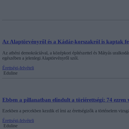
Az Alaptörvényről és a Kádár-korszakról is kaptak fel
Az athéni demokráciával, a középkori építészettel és Mátyás uralkodásá
egészében a jelenlegi Alaptörvényről szól.
Érettségi-felvételi
Eduline
Ebben a pillanatban elindult a töriérettségi: 74 ezre
Ezekben a percekben kezdik el írni az érettségizők a történelem vizsg
Érettségi-felvételi
Eduline