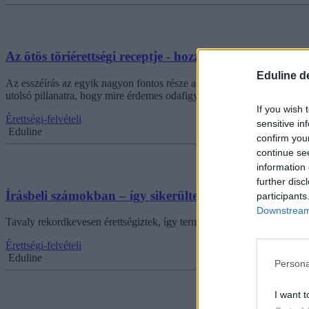
Az ötös töriérettségi receptje - hozzávalók egy maxpon
Eduline d
Az esszéírás az egyik nagyon fontos része a történelemérettséginek, h
utolsó pillanatra, hogy mire érdemes odafigyelni.
If you wish 
Érettségi-felvételi
sensitive in
Eduline
confirm you
continue se
information 
further disc
Írásbeli számokban – így sikerültek tavaly a vizsgák t
participants
Downstream 
Tavaly rekordkevesen érettségiztek, így természetesen a három kötelez
Érettségi-felvételi
Eduline
Persona
I want t