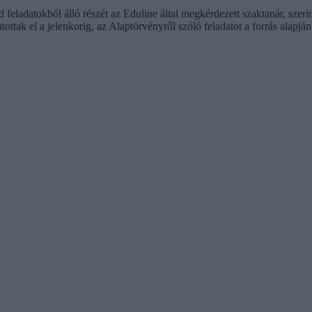
id feladatokból álló részét az Eduline által megkérdezett szaktanár, sze
ttak el a jelenkorig, az Alaptörvényről szóló feladatot a forrás alapján 