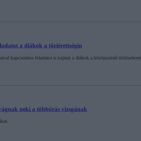
adatot a diákok a töriérettségin
val kapcsolatos feladatot is kaptak a diákok a középszintű történelemére
n vágnak neki a többórás vizsgának
ákat.