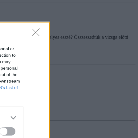
 jár. De vajon milyen a helyes esszé? Összeszedtük a vizsga előtti
sonal or
ection to
ou may
 personal
out of the
 downstream
B’s List of
szaesés.