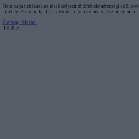
Nem tartja nehéznek az idei középszintű történelemérettségi első, röv
körében. Azt mondja, bár az iskolák egy részében valószínűleg nem juto
Érettségi-felvételi
Eduline