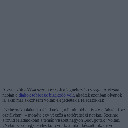
A szavazók 43%-a szerint ez volt a legnehezebb vizsga. A vizsga
napján a
diákok többsége bizakodó volt
, akadtak azonban olyanok
is, akik már akkor sem voltak elégedettek a feladatokkal:
„Nehéznek találtam a feladatokat, nálunk többen is sírva fakadtak az
osztályban” – mondta egy végzős a töriérettségi napján. Szerinte
a rövid feladatokban a témák viszont nagyon „eldugottak” voltak.
„Nekünk van egy tételes könyvünk, amiből készültünk, de volt