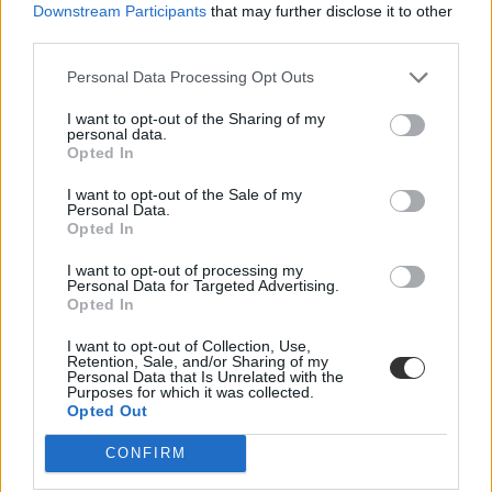
a szaktanárok által kidolgozott, nem hivatalos megoldásokat.
Downstream Participants
that may further disclose it to other
third parties.
Délutánonként arról olvashattok, hogy mit gondolnak a tanárok és
a vizsgázók a feladatsorokról, és persze ti is leírhatjátok
Personal Data Processing Opt Outs
véleményeteket kommentben, sőt a szaktanároktól is kérdezhettek.
I want to opt-out of the Sharing of my
Ha elsőként szeretnétek megkapni a megoldásokat,
lájkoljátok
personal data.
Facebook-oldalunkat
,
itt pedig feliratkozhattok hírlevelünkre
. A
Opted In
2021-es érettségiről
itt találjátok legfrissebb cikkeinket
.
I want to opt-out of the Sale of my
Personal Data.
Opted In
I want to opt-out of processing my
Personal Data for Targeted Advertising.
Opted In
I want to opt-out of Collection, Use,
Retention, Sale, and/or Sharing of my
Personal Data that Is Unrelated with the
Purposes for which it was collected.
Opted Out
CONFIRM