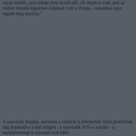
olyan kérdés, ami abban nem került elő, sőt olyan is volt, ami az
online oktatás legutolsó órájának volt a témája - sokakban nem
ragadt meg annyira.”
A szavazás alapján, azonban a számok is jelentettek némi problémát,
alig lemaradva a töri mögött - a szavazók 41%-a szerint - a
matekérettségi is izzasztó volt idén.