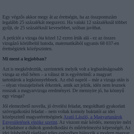
Egy végzős akkor megy át az érettségin, ha az összpontszám
legalább 25 százalékát megszerzi. Ha valaki 12 százaléknál többet
gyűjt, de 25 százaléknál kevesebbet, szóban javíthat.
A petíciót a vizsga óta közel 12 ezren írták alá - ez az összes
vizsgázó körülbelül hatoda, matematikából ugyanis 68 037-en
érettségiztek középszinten.
Mi ment a legjobban?
Azt is megkérdeztük, szerintetek melyik volt a legbarátságosabb
vizsga az első héten – a válasz itt is egyértelmű: a magyart
tartottárok a legkönnyebbnek. Az első napról – már a vizsga után is
– olyan visszajelzések érkeztek, amik azt jelzik, idén nem lesznek
rosszak a magyarvizsga eredményei. De mennyire jó, ha könnyű
egy vizsga?
Jól elemezhető novella, jó érvelési feladat, megoldható gyakorlati
szövegalkotási feladat – nem voltak komoly buktatói az idei
középszintű magyarérettséginek
Arató László, a Magyartanárok
Egyesületének elnöke szerint
. Az viszont már kérdés, mennyire méri
a feladatsor a diákok gondolkodási és műértelmezési képességét. Az
idei írásbeliből ráadásul teljes egészében hiányzik a modern magyar