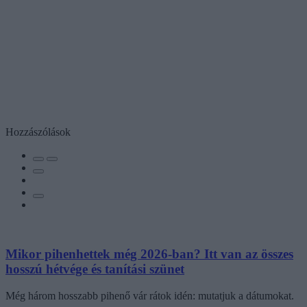
Hozzászólások
Mikor pihenhettek még 2026-ban? Itt van az összes
hosszú hétvége és tanítási szünet
Még három hosszabb pihenő vár rátok idén: mutatjuk a dátumokat.