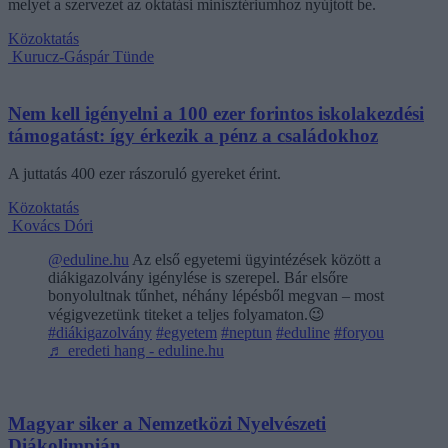
melyet a szervezet az oktatási minisztériumhoz nyújtott be.
Közoktatás
Kurucz-Gáspár Tünde
Nem kell igényelni a 100 ezer forintos iskolakezdési
támogatást: így érkezik a pénz a családokhoz
A juttatás 400 ezer rászoruló gyereket érint.
Közoktatás
Kovács Dóri
@eduline.hu
Az első egyetemi ügyintézések között a
diákigazolvány igénylése is szerepel. Bár elsőre
bonyolultnak tűnhet, néhány lépésből megvan – most
végigvezetünk titeket a teljes folyamaton.😉
#diákigazolvány
#egyetem
#neptun
#eduline
#foryou
♬ eredeti hang - eduline.hu
Magyar siker a Nemzetközi Nyelvészeti
Diákolimpián