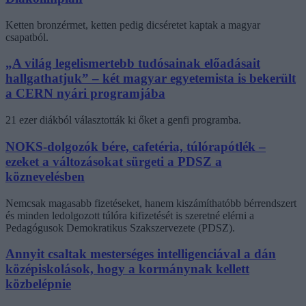
Ketten bronzérmet, ketten pedig dicséretet kaptak a magyar
csapatból.
„A világ legelismertebb tudósainak előadásait
hallgathatjuk” – két magyar egyetemista is bekerült
a CERN nyári programjába
21 ezer diákból választották ki őket a genfi programba.
NOKS-dolgozók bére, cafetéria, túlórapótlék –
ezeket a változásokat sürgeti a PDSZ a
köznevelésben
Nemcsak magasabb fizetéseket, hanem kiszámíthatóbb bérrendszert
és minden ledolgozott túlóra kifizetését is szeretné elérni a
Pedagógusok Demokratikus Szakszervezete (PDSZ).
Annyit csaltak mesterséges intelligenciával a dán
középiskolások, hogy a kormánynak kellett
közbelépnie