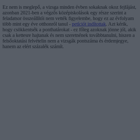
Ez nem is meglepő, a vizsga minden évben sokaknak okoz fejfájást,
azonban 2021-ben a végzős középiskolások egy része szerint a
feladatsor összeállítói nem vették figyelembe, hogy ez az évfolyam
több mint egy éve otthonról tanul -
petíciót indítottak
. Azt kérik,
hogy csökkentsék a ponthatárokat - ez főleg azoknak jönne jól, akik
csak a kettesre hajtanak és nem szeretnének továbbtanulni, hiszen a
felsőoktatási felvételin nem a vizsgák pontszáma és érdemjegye,
hanem az elért százalék számít.