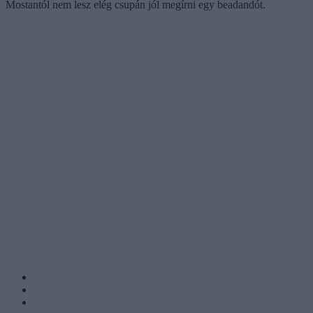
Mostantól nem lesz elég csupán jól megírni egy beadandót.