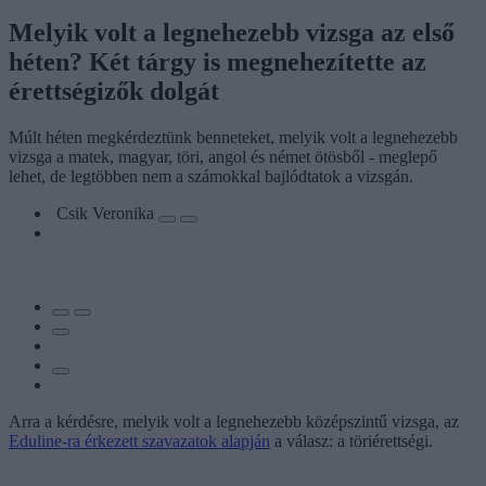
Melyik volt a legnehezebb vizsga az első
héten? Két tárgy is megnehezítette az
érettségizők dolgát
Múlt héten megkérdeztünk benneteket, melyik volt a legnehezebb
vizsga a matek, magyar, töri, angol és német ötösből - meglepő
lehet, de legtöbben nem a számokkal bajlódtatok a vizsgán.
Csik Veronika
Arra a kérdésre, melyik volt a legnehezebb középszintű vizsga, az
Eduline-ra érkezett szavazatok alapján
a válasz: a töriérettségi.