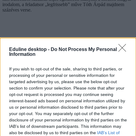
irodalom, a feladatsor „legfrissebb” műve Tóth Árpád majdnem
százéves verse.
Eduline desktop -
Do Not Process My Personal
Information
Ma a nemzetiségi nyelv és irodalom érettségiken a sok,
kövessétek a
If you wish to opt-out of the sale, sharing to third parties, or
vizsgákról szóló tartalmainkat
- holnap pedig jövünk a
processing of your personal or sensitive information for
kémiaérettségivel és a föcivizsgákkal.
targeted advertising by us, please use the below opt-out
section to confirm your selection. Please note that after your
Érettségizzetek velünk!
opt-out request is processed you may continue seeing
interest-based ads based on personal information utilized by
Az Eduline-on az idén is megtaláljátok a legfrissebb infókat az
érettségiről: a vizsgák napján reggeltől estig beszámolunk a
us or personal information disclosed to third parties prior to
legfontosabb hírekről, megtudhatjátok, milyen feladatokat kell
your opt-out. You may separately opt-out of the further
megoldaniuk a középszinten vizsgázóknak, de az emelt szintű
disclosure of your personal information by third parties on the
írásbelikről is nálunk találjátok meg a tudnivalókat.
IAB’s list of downstream participants. This information may
also be disclosed by us to third parties on the
IAB’s List of
És ami a legfontosabb: az írásbeli után nálunk nézhetitek át először