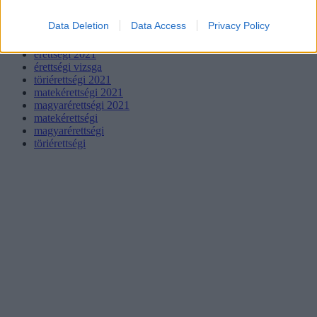
Data Deletion
Data Access
Privacy Policy
érettségi 2021
érettségi vizsga
töriérettségi 2021
matekérettségi 2021
magyarérettségi 2021
matekérettségi
magyarérettségi
töriérettségi