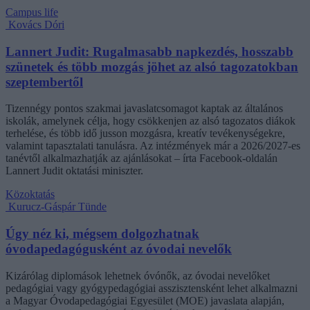
Campus life
Kovács Dóri
Lannert Judit: Rugalmasabb napkezdés, hosszabb
szünetek és több mozgás jöhet az alsó tagozatokban
szeptembertől
Tizennégy pontos szakmai javaslatcsomagot kaptak az általános
iskolák, amelynek célja, hogy csökkenjen az alsó tagozatos diákok
terhelése, és több idő jusson mozgásra, kreatív tevékenységekre,
valamint tapasztalati tanulásra. Az intézmények már a 2026/2027-es
tanévtől alkalmazhatják az ajánlásokat – írta Facebook-oldalán
Lannert Judit oktatási miniszter.
Közoktatás
Kurucz-Gáspár Tünde
Úgy néz ki, mégsem dolgozhatnak
óvodapedagógusként az óvodai nevelők
Kizárólag diplomások lehetnek óvónők, az óvodai nevelőket
pedagógiai vagy gyógypedagógiai asszisztensként lehet alkalmazni
a Magyar Óvodapedagógiai Egyesület (MOE) javaslata alapján,