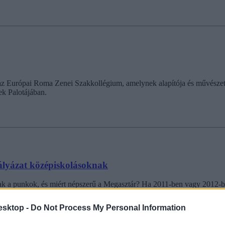
z Európai Roma Zenei Szakkollégium, amelynek alapítója és művészeti 
k Palotájában.
ályázat középiskolásoknak
k a punkok, és miért népszerű a Megasztár? Ha 2011-ben vagy 2012-ben
sszépályázatára.
esktop -
Do Not Process My Personal Information