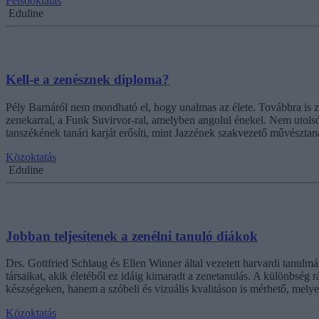
Felsőoktatás
Eduline
Kell-e a zenésznek diploma?
Pély Barnáról nem mondható el, hogy unalmas az élete. Továbbra is
zenekarral, a Funk Suvirvor-ral, amelyben angolul énekel. Nem utolsó
tanszékének tanári karját erősíti, mint Jazzének szakvezető művésztan
Közoktatás
Eduline
Jobban teljesítenek a zenélni tanuló diákok
Drs. Gottfried Schlaug és Ellen Winner által vezetett harvardi tanulm
társaikat, akik életéből ez idáig kimaradt a zenetanulás. A különbsé
készségeken, hanem a szóbeli és vizuális kvalitáson is mérhető, mel
Közoktatás