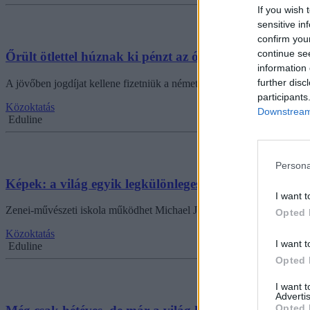
If you wish 
sensitive in
confirm you
continue se
Őrült ötlettel húznak ki pénzt az óvodák zsebéből
information 
further disc
A jövőben jogdíjat kellene fizetniük a németországi óvodáknak, ha a 
participants
Közoktatás
Downstream 
Eduline
Persona
Képek: a világ egyik legkülönlegesebb birtokán tanu
I want t
Zenei-művészeti iskola működhet Michael Jackson egykori birtokán, 
Opted 
Közoktatás
I want t
Eduline
Opted 
I want 
Advertis
Opted 