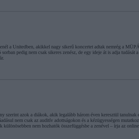
 zenél a Unitedben, akikkel nagy sikerű koncertet adtak nemrég a MÜP
 sorban pedig nem csak sikeres zenész, de egy ideje át is adja tudását 
ár.
ány szerint azok a diákok, akik legalább három éven keresztül tanulnak 
g ráadásul nem csak az auditív adottságokon és a kézügyességen mutatko
yek különösebben nem hozhatók összefüggésbe a zenével – írja az onlin