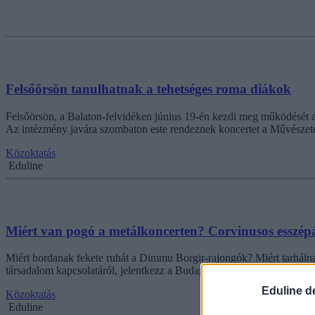
Felsőörsön tanulhatnak a tehetséges roma diákok
Felsőörsön, a Balaton-felvidéken június 19-én kezdi meg működését a
Az intézmény javára szombaton este rendeznek koncertet a Művészete
Közoktatás
Eduline
Miért van pogó a metálkoncerten? Corvinusos esszép
Miért hordanak fekete ruhát a Dimmu Borgir-rajongók? Miért tarhálna
társadalom kapcsolatáról, jelentkezz a Budapesti Corvinus Egyetem e
Eduline d
Közoktatás
Eduline