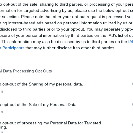
to opt-out of the sale, sharing to third parties, or processing of your per
formation for targeted advertising by us, please use the below opt-out s
r selection. Please note that after your opt-out request is processed y
eing interest-based ads based on personal information utilized by us or
disclosed to third parties prior to your opt-out. You may separately opt-
losure of your personal information by third parties on the IAB’s list of
gyerekek előadásaihoz lefénymásolják a dalok kottáit .
. This information may also be disclosed by us to third parties on the
IA
Participants
that may further disclose it to other third parties.
l Data Processing Opt Outs
lhatnak a diákok
o opt-out of the Sharing of my personal data.
az 1200 hektáros, 2005 óta üresen álló Neverland Ranchen.
In
o opt-out of the Sale of my Personal Data.
In
to opt-out of processing my Personal Data for Targeted
ing.
In