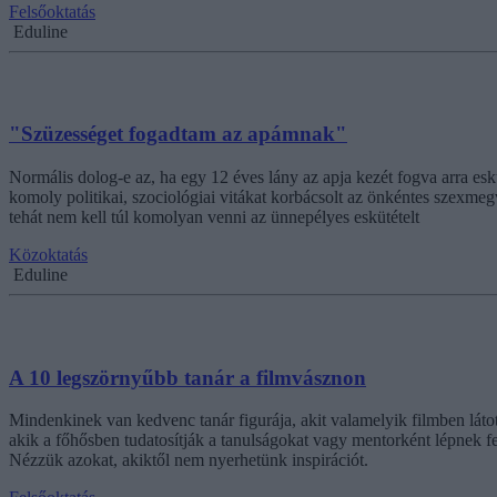
Felsőoktatás
Eduline
"Szüzességet fogadtam az apámnak"
Normális dolog-e az, ha egy 12 éves lány az apja kezét fogva arra e
komoly politikai, szociológiai vitákat korbácsolt az önkéntes szexmeg
tehát nem kell túl komolyan venni az ünnepélyes eskütételt
Közoktatás
Eduline
A 10 legszörnyűbb tanár a filmvásznon
Mindenkinek van kedvenc tanár figurája, akit valamelyik filmben látott
akik a főhősben tudatosítják a tanulságokat vagy mentorként lépnek fel
Nézzük azokat, akiktől nem nyerhetünk inspirációt.