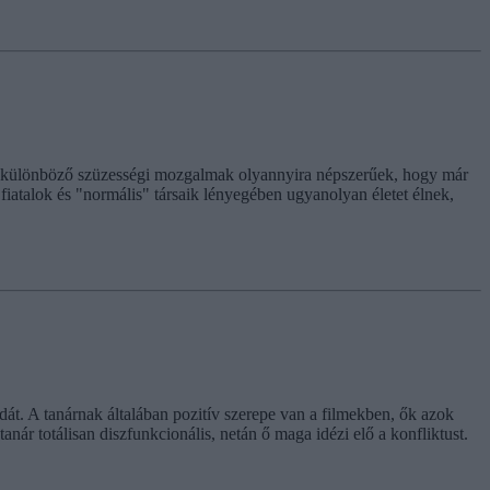
n a különböző szüzességi mozgalmak olyannyira népszerűek, hogy már
fiatalok és "normális" társaik lényegében ugyanolyan életet élnek,
ldát. A tanárnak általában pozitív szerepe van a filmekben, ők azok
nár totálisan diszfunkcionális, netán ő maga idézi elő a konfliktust.