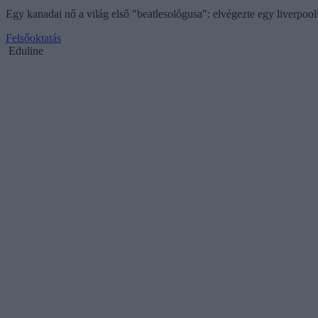
Egy kanadai nő a világ első "beatlesológusa": elvégezte egy liverpool
Felsőoktatás
Eduline