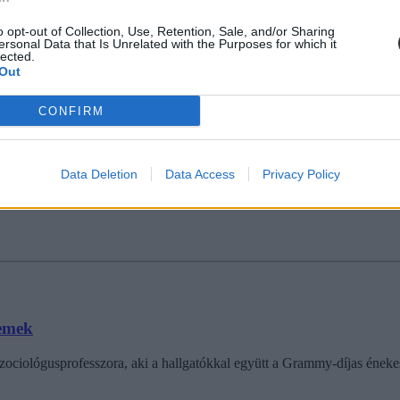
jár
o opt-out of Collection, Use, Retention, Sale, and/or Sharing
 Edward Tomanek hihetetlen karrierje korán kezdődött, és tanárai szerin
ersonal Data that Is Unrelated with the Purposes for which it
lected.
Out
CONFIRM
soknak
Data Deletion
Data Access
Privacy Policy
emen (LFZE) kiemelkedő tehetségek számára; a legfontosabb cél a kivá
temek
szociológusprofesszora, aki a hallgatókkal együtt a Grammy-díjas éneke