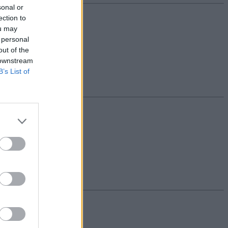
sonal or
ection to
ou may
 personal
out of the
 downstream
B’s List of