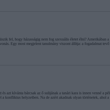
sküszik fel, hogy házasságig nem fog szexuális életet élni? Amerikába
vonás. Egy most megjelent tanulmány viszont állítja: a fogadalmat tevő 
 és azt kívánta bárcsak az ő sulijának a tanári kara is innen venné a pé
 a konfliktus helyzetben. Na de azért akadnak olyan történetek, ahol a ta