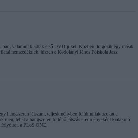
Á-ban, valamint kiadták első DVD-jüket. Közben dolgozik egy másik
a fiatal nemzedéknek, hiszen a Kodolányi János Főiskola Jazz
egy hangszeren játszani, teljesítményben felülmúlják azokat a
zik meg, tehát a hangszeren történő játszás eredményeként kialakuló
e folyóirat, a PLoS ONE.