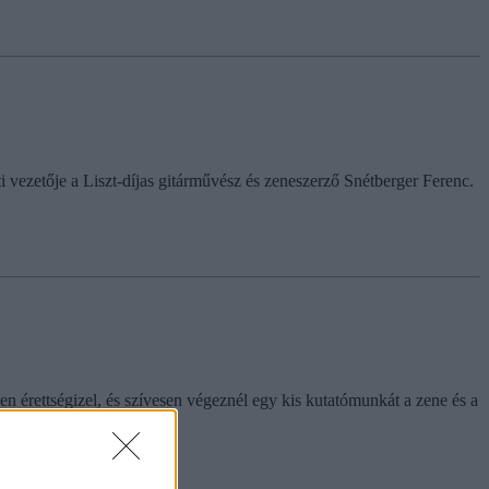
vezetője a Liszt-díjas gitárművész és zeneszerző Snétberger Ferenc.
 érettségizel, és szívesen végeznél egy kis kutatómunkát a zene és a