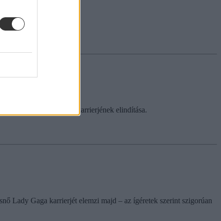
t sokáig fog tartani.
lasztottak nemzetközi karrierjének elindítása.
snő Lady Gaga karrierjét elemzi majd – az ígéretek szerint szigorúan