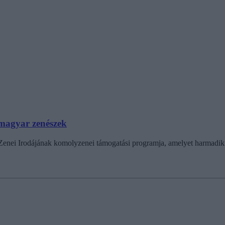
 magyar zenészek
assz Zenei Irodájának komolyzenei támogatási programja, amelyet harmad