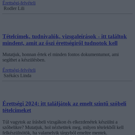
Érettségi-felvételi
Rodler Lili
Tételcímek, tudnivalók, vizsgaleírások - itt találtok
mindent, amit az őszi érettségiről tudnotok kell
Mutatjuk, honnan értek el minden fontos dokumentumot, ami
segíthet a készülésben.
Érettségi-felvételi
Székács Linda
Érettségi 2024: itt találjátok az emelt szintű szóbeli
tételcímeket
Túl vagytok az írásbeli vizsgákon és elkezdenétek készülni a
szóbelikre? Mutatjuk, hol nézhetitek meg, milyen tételekből kell
felkészülnötök, ha valamelyik tárgyból emeltre mentek.