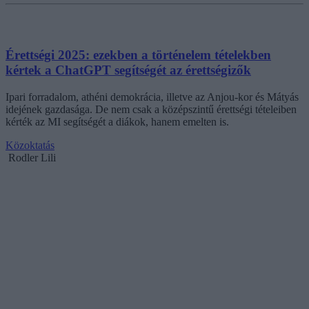
Érettségi 2025: ezekben a történelem tételekben
kértek a ChatGPT segítségét az érettségizők
Ipari forradalom, athéni demokrácia, illetve az Anjou-kor és Mátyás
idejének gazdasága. De nem csak a középszintű érettségi tételeiben
kérték az MI segítségét a diákok, hanem emelten is.
Közoktatás
Rodler Lili