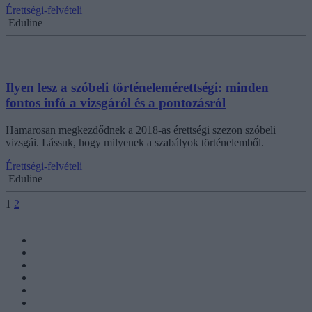
Érettségi-felvételi
Eduline
Ilyen lesz a szóbeli történelemérettségi: minden
fontos infó a vizsgáról és a pontozásról
Hamarosan megkezdődnek a 2018-as érettségi szezon szóbeli
vizsgái. Lássuk, hogy milyenek a szabályok történelemből.
Érettségi-felvételi
Eduline
1
2