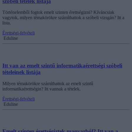
szóbeli tételek listája
Történelemből fogtok emelt szinten érettségizni? Kíváncsiak
vagytok, milyen témakörökre számíthattok a szóbeli vizsgán? Itt a
lista.
Érettségi-felvételi
Eduline
Itt van az emelt szintű informatikaérettségi szóbeli
tételeinek listája
Milyen témakörökre számíthattok az emelt szintű
informatikaérettségin? Itt vannak a tételek.
Érettségi-felvételi
Eduline
Emelt szinten érettségiztek magyarból? Itt van a