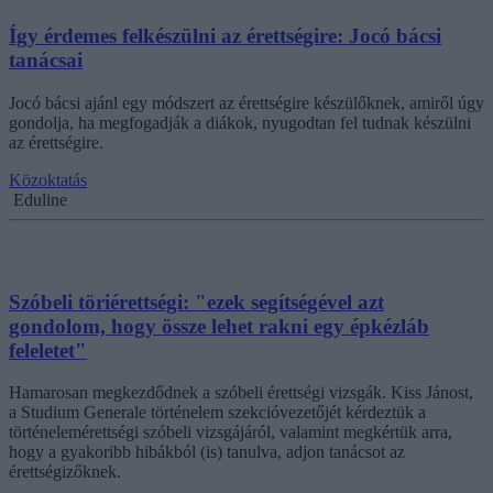
Így érdemes felkészülni az érettségire: Jocó bácsi
tanácsai
Jocó bácsi ajánl egy módszert az érettségire készülőknek, amiről úgy
gondolja, ha megfogadják a diákok, nyugodtan fel tudnak készülni
az érettségire.
Közoktatás
Eduline
Szóbeli töriérettségi: "ezek segítségével azt
gondolom, hogy össze lehet rakni egy épkézláb
feleletet"
Hamarosan megkezdődnek a szóbeli érettségi vizsgák. Kiss Jánost,
a Studium Generale történelem szekcióvezetőjét kérdeztük a
történelemérettségi szóbeli vizsgájáról, valamint megkértük arra,
hogy a gyakoribb hibákból (is) tanulva, adjon tanácsot az
érettségizőknek.