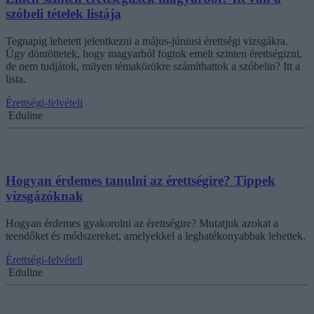
szóbeli tételek listája
Tegnapig lehetett jelentkezni a május-júniusi érettségi vizsgákra.
Úgy döntöttetek, hogy magyarból fogtok emelt szinten érettségizni,
de nem tudjátok, milyen témakörökre számíthattok a szóbelin? Itt a
lista.
Érettségi-felvételi
Eduline
Hogyan érdemes tanulni az érettségire? Tippek
vizsgázóknak
Hogyan érdemes gyakorolni az érettségire? Mutatjuk azokat a
teendőket és módszereket, amelyekkel a leghatékonyabbak lehettek.
Érettségi-felvételi
Eduline