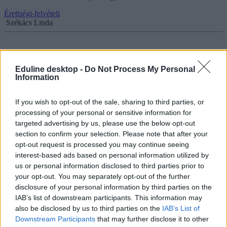
Érettségi-felvételi
Székács Linda
Érettségi 2024: minden, amit az emelt szintű angol
Eduline desktop -
Do Not Process My Personal
Information
nyelvi szóbeli vizsgáról tudni kell
Összegyűjtöttük az összes fontos tájékoztatót és leírást, ami segíthet
If you wish to opt-out of the sale, sharing to third parties, or
felkészülni az emelt szintű szóbelire angolból.
processing of your personal or sensitive information for
targeted advertising by us, please use the below opt-out
Érettségi-felvételi
section to confirm your selection. Please note that after your
Gál Luca
opt-out request is processed you may continue seeing
interest-based ads based on personal information utilized by
us or personal information disclosed to third parties prior to
your opt-out. You may separately opt-out of the further
Idén újra megszervezik a szóbeli érettségiket,
disclosure of your personal information by third parties on the
elhoztuk az összes tantárgy tételsorát
IAB’s list of downstream participants. This information may
also be disclosed by us to third parties on the
IAB’s List of
Alig néhány hónap van hátra a szóbeli érettségik kezdetéig, ezért
Downstream Participants
that may further disclose it to other
összegyűjtöttük, miből kell készülnötök, ha emelt szinten