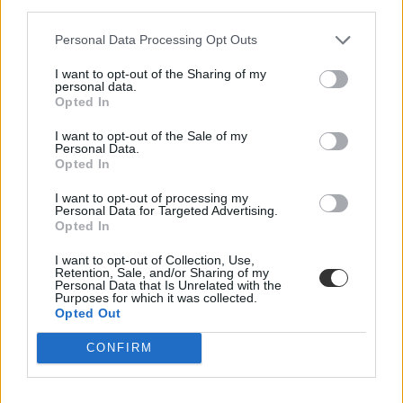
third parties.
vizsgáztok.
Érettségi-felvételi
Personal Data Processing Opt Outs
Bezzeg Hanna
I want to opt-out of the Sharing of my
personal data.
Opted In
I want to opt-out of the Sale of my
Mutatjuk a 2022-es emelt szintű biológiaérettségi
Personal Data.
szóbeli tételcímeit
Opted In
Közeleg a tavaszi érettségi szezon, és úgy néz ki, két év után újra
I want to opt-out of processing my
megtartják a szóbeli érettségi vizsgákat. Azért, hogy ne az utolsó
Personal Data for Targeted Advertising.
pillanatra maradjon a felkészülés, új cikksorozatunkban elhozzuk az
Opted In
emelt szintű érettségi témaköröket. Ezúttal a biológiából emelt
szinten érettségizőknek segítünk.
I want to opt-out of Collection, Use,
Retention, Sale, and/or Sharing of my
Personal Data that Is Unrelated with the
Érettségi-felvételi
Purposes for which it was collected.
Bezzeg Hanna
Opted Out
CONFIRM
Ilyen lesz az emelt szintű németérettségi szóbeli