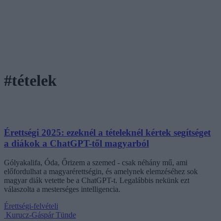
#tételek
Érettségi 2025: ezeknél a tételeknél kértek segítséget
a diákok a ChatGPT-től magyarból
Gólyakalifa, Óda, Őrizem a szemed - csak néhány mű, ami
előfordulhat a magyarérettségin, és amelynek elemzéséhez sok
magyar diák vetette be a ChatGPT-t. Legalábbis nekünk ezt
válaszolta a mesterséges intelligencia.
Érettségi-felvételi
Kurucz-Gáspár Tünde