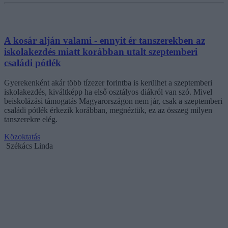
A kosár alján valami - ennyit ér tanszerekben az
iskolakezdés miatt korábban utalt szeptemberi
családi pótlék
Gyerekenként akár több tízezer forintba is kerülhet a szeptemberi
iskolakezdés, kiváltképp ha első osztályos diákról van szó. Mivel
beiskolázási támogatás Magyarországon nem jár, csak a szeptemberi
családi pótlék érkezik korábban, megnéztük, ez az összeg milyen
tanszerekre elég.
Közoktatás
Székács Linda