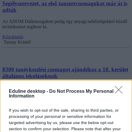
Segélyszervezet, az első tanszercsomagokat már át is
adták
Az ADOM Diákmozgalom pedig egy anyagi nehézségekkel küzdő
technikumot segítene ki.
Közoktatás
Tarnay Kristóf
8300 tanévkezdési csomagot ajándékoz a 18. kerület
általános iskolásoknak
A tanszereket a diákok a tanév első napján, a kerület iskoláiban
Eduline desktop -
Do Not Process My Personal
vehetik át.
Information
Közoktatás
Tornyos Kata
If you wish to opt-out of the sale, sharing to third parties, or
processing of your personal or sensitive information for
targeted advertising by us, please use the below opt-out
section to confirm your selection. Please note that after your