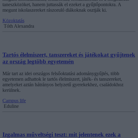
taneszközöket, hanem juttassák el ezeket a gyűjtőpontokra. A
megunt iskolaszereket rászoruló diákoknak osztják ki.
Közoktatás
Tóth Alexandra
Tartós élelmiszert, tanszereket és játékokat gyűjtenek
az ország legtöbb egyetemén
Már tart az idei országos felsőoktatási adománygyűjtés, több
egyetemen adhattok le tartós élelmiszert, játék- és tanszereket,
amelyeket aztán hátrányos helyzetű gyerekekhez, családokhoz
kerülnek.
Campus life
Eduline
Izgalmas műveltségi teszt: mit jelentenek ezek a