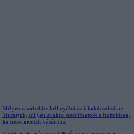
Mélyen a zsebekbe kell nyúlni az iskolakezdéskor–
Mutatjuk, milyen árakra számíthattok a boltokban,
ha most mentek vásárolni
Füzetek, tollak, radír, ceruza, tolltartó, mappa – ezek mind az