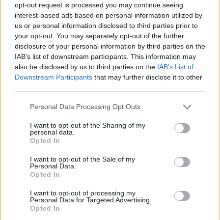
Nem csak az élelmiszerek drágák, hanem a tanszerek
opt-out request is processed you may continue seeing
is - akár 50 ezer forintba is kerülhet a tanévkezdés
interest-based ads based on personal information utilized by
us or personal information disclosed to third parties prior to
Bár még egy hónap van hátra az iskolakezdésig, nem érdemes
your opt-out. You may separately opt-out of the further
halogatni a gyerekek szükséges felszerelésének beszerzését. Sokat
disclosure of your personal information by third parties on the
drágultak a tanszerek az elmúlt évekhez képest, de vannak hasznos
IAB’s list of downstream participants. This information may
spórolási tippek is a szülők számára.
also be disclosed by us to third parties on the
IAB’s List of
Downstream Participants
that may further disclose it to other
Közoktatás
Gál Luca
third parties.
Personal Data Processing Opt Outs
I want to opt-out of the Sharing of my
Nehezebb a táska, mint maga a gyerek: útmutató a
personal data.
Opted In
megfelelő iskolatáska kiválasztásához
I want to opt-out of the Sale of my
Minden tanévkezdés előtt a nyár végi programok közé tartoznak a
Personal Data.
tanszerek beszerzésére szánt körutak, amik, mint mind tudjuk, sosem
Opted In
egyszerűek. A kínálat szinte végtelen, ahogy az árak is, de az sem
mindegy, hogy az iskolába készülő nebuló éppen milyen színű és
I want to opt-out of processing my
mintájú tanszereket szeretne magának. Az biztos, hogy fel van adva
Personal Data for Targeted Advertising.
a lecke a szülők számára.
Opted In