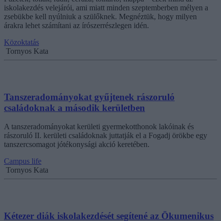
iskolakezdés velejárói, ami miatt minden szeptemberben mélyen a
zsebükbe kell nyúlniuk a szülőknek. Megnéztük, hogy milyen
árakra lehet számítani az írószerrészlegen idén.
Közoktatás
Tornyos Kata
Tanszeradományokat gyűjtenek rászoruló
családoknak a második kerületben
A tanszeradományokat kerületi gyermekotthonok lakóinak és
rászoruló II. kerületi családoknak juttatják el a Fogadj örökbe egy
tanszercsomagot jótékonysági akció keretében.
Campus life
Tornyos Kata
Kétezer diák iskolakezdését segítené az Ökumenikus