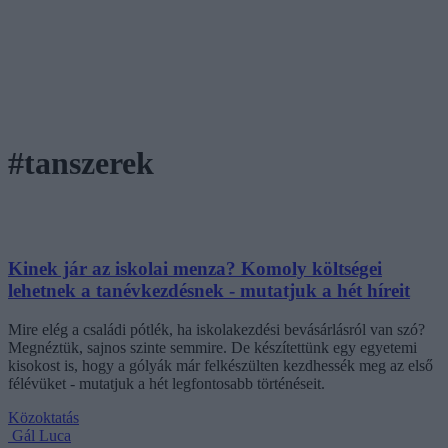
#tanszerek
Kinek jár az iskolai menza? Komoly költségei
lehetnek a tanévkezdésnek - mutatjuk a hét híreit
Mire elég a családi pótlék, ha iskolakezdési bevásárlásról van szó?
Megnéztük, sajnos szinte semmire. De készítettünk egy egyetemi
kisokost is, hogy a gólyák már felkészülten kezdhessék meg az első
félévüket - mutatjuk a hét legfontosabb történéseit.
Közoktatás
Gál Luca