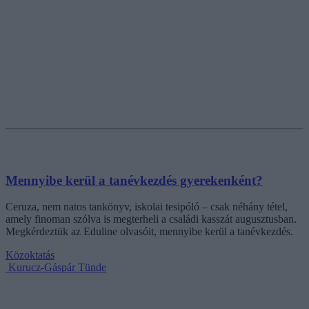
Mennyibe kerül a tanévkezdés gyerekenként?
Ceruza, nem natos tankönyv, iskolai tesipóló – csak néhány tétel,
amely finoman szólva is megterheli a családi kasszát augusztusban.
Megkérdeztük az Eduline olvasóit, mennyibe kerül a tanévkezdés.
Közoktatás
Kurucz-Gáspár Tünde