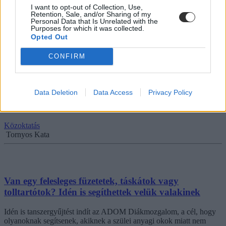
Campus life
I want to opt-out of Collection, Use,
Gál Luca
Retention, Sale, and/or Sharing of my
Personal Data that Is Unrelated with the
Purposes for which it was collected.
Opted Out
CONFIRM
Több mint ezer gyereknek gyűjt tanszert a Magyar
Református Szeretetszolgálat
Idén is meghirdeti nyári tanszergyűjtését a Magyar Református
Data Deletion
Data Access
Privacy Policy
Szeretetszolgálat, hogy iskolatáskával és írószerekkel segíthesse a
nehéz anyagi helyzetben lévő családokat.
Közoktatás
Tornyos Kata
Van egy felesleges füzetetek, táskátok vagy
tolltartótok? Idén is segíthettek velük valakinek
Idén is tanszergyűjtést indít az ADOM Diákmozgalom, a cél, hogy
olyanoknak segítsenek, akiknek a szülei anyagi okok miatt nem