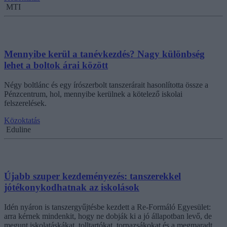
MTI
Mennyibe kerül a tanévkezdés? Nagy különbség
lehet a boltok árai között
Négy boltlánc és egy írószerbolt tanszerárait hasonlította össze a
Pénzcentrum, hol, mennyibe kerülnek a kötelező iskolai
felszerelések.
Közoktatás
Eduline
Újabb szuper kezdeményezés: tanszerekkel
jótékonykodhatnak az iskolások
Idén nyáron is tanszergyűjtésbe kezdett a Re-Formáló Egyesület:
arra kérnek mindenkit, hogy ne dobják ki a jó állapotban levő, de
megunt iskolatáskákat, tolltartókat, tornazsákokat és a megmaradt