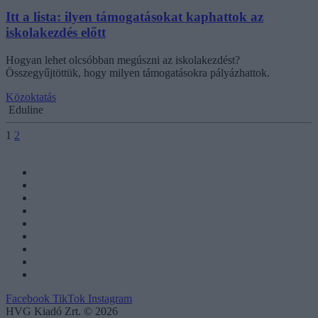
Itt a lista: ilyen támogatásokat kaphattok az
iskolakezdés előtt
Hogyan lehet olcsóbban megúszni az iskolakezdést?
Összegyűjtöttük, hogy milyen támogatásokra pályázhattok.
Közoktatás
Eduline
1
2
Facebook
TikTok
Instagram
HVG Kiadó Zrt. © 2026