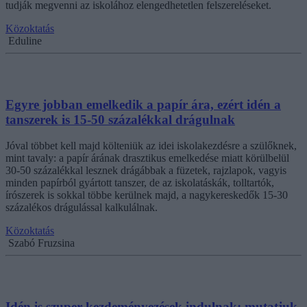
tudják megvenni az iskolához elengedhetetlen felszereléseket.
Közoktatás
Eduline
Egyre jobban emelkedik a papír ára, ezért idén a
tanszerek is 15-50 százalékkal drágulnak
Jóval többet kell majd költeniük az idei iskolakezdésre a szülőknek,
mint tavaly: a papír árának drasztikus emelkedése miatt körülbelül
30-50 százalékkal lesznek drágábbak a füzetek, rajzlapok, vagyis
minden papírból gyártott tanszer, de az iskolatáskák, tolltartók,
írószerek is sokkal többe kerülnek majd, a nagykereskedők 15-30
százalékos drágulással kalkulálnak.
Közoktatás
Szabó Fruzsina
Idén is szuper kezdeményezések indulnak: mutatjuk,