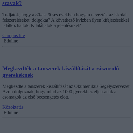
szavak?
Tudjátok, hogy a 80-as, 90-es években hogyan nevezték az iskolai
felszereléseket, dolgokat? A következő kvízben ilyen kifejezésekkel
találkozhattok. Kitaláljátok a jelentésüket?
Campus life
Eduline
Megkezdték a tanszerek kiszállítását a rászoruló
gyerekeknek
Megkezdte a tanszerek kiszállítását az Ökumenikus Segélyszervezet.
Azon dolgoznak, hogy mind az 1000 gyerekhez eljussanak a
csomagok az első becsengetés előtt.
Közoktatás
Eduline