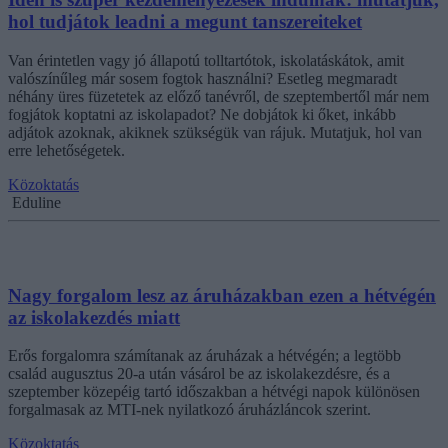
hol tudjátok leadni a megunt tanszereiteket
Van érintetlen vagy jó állapotú tolltartótok, iskolatáskátok, amit
valószínűleg már sosem fogtok használni? Esetleg megmaradt
néhány üres füzetetek az előző tanévről, de szeptembertől már nem
fogjátok koptatni az iskolapadot? Ne dobjátok ki őket, inkább
adjátok azoknak, akiknek szükségük van rájuk. Mutatjuk, hol van
erre lehetőségetek.
Közoktatás
Eduline
Nagy forgalom lesz az áruházakban ezen a hétvégén
az iskolakezdés miatt
Erős forgalomra számítanak az áruházak a hétvégén; a legtöbb
család augusztus 20-a után vásárol be az iskolakezdésre, és a
szeptember közepéig tartó időszakban a hétvégi napok különösen
forgalmasak az MTI-nek nyilatkozó áruházláncok szerint.
Közoktatás