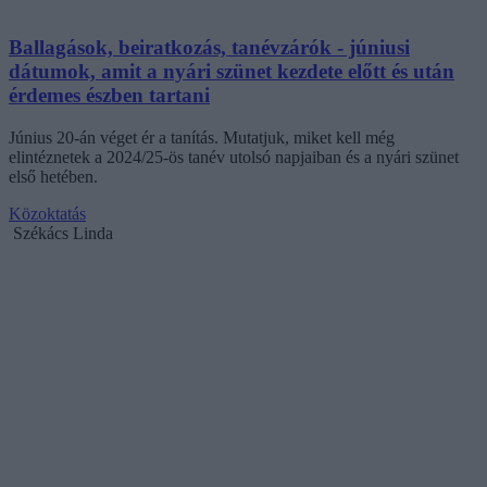
Ballagások, beiratkozás, tanévzárók - júniusi
dátumok, amit a nyári szünet kezdete előtt és után
érdemes észben tartani
Június 20-án véget ér a tanítás. Mutatjuk, miket kell még
elintéznetek a 2024/25-ös tanév utolsó napjaiban és a nyári szünet
első hetében.
Közoktatás
Székács Linda