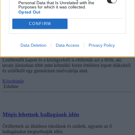
Personal Data that Is Unrelated with the
Purposes for which it was collected.
Közoktatás
Opted Out
Székács Linda
CONFIRM
Letöltendőt kapott a tanévzáró alatt diákokat
Data Deletion
Data Access
Privacy Policy
kifosztó férfi
Letöltendőt kapott és a közügyektől is eltiltották azt a férfit, aki
tavaly júniusban több mint kétmillió forint értékben lopott diákoktól
és szülőktől egy gimnázium tanévzárója alatt.
Közoktatás
Eduline
Mégis lehetnek ballagások idén
Örülhetnek az általános iskolások és szüleik, ugyanis az ő
ballagásukat megtarthatják idén.