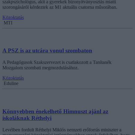
szakpszichológus, akit a gyerekek bizonyítványosztás miatti
szorongásáról kérdeztek az M1 aktuális csatorna műsorában.
Közoktatás
MTI
A PSZ is az utcára vonul szombaton
A Pedagógusok Szakszervezet is csatlakozott a Tanítanék
Mozgalom szombati megmozdulásához.
Közoktatás
Eduline
Könnyebben énekelhető Himnuszt ajánl az
iskoláknak Réthelyi
Levélben fordult Réthelyi Miklós nemzeti erőforrás miniszter a