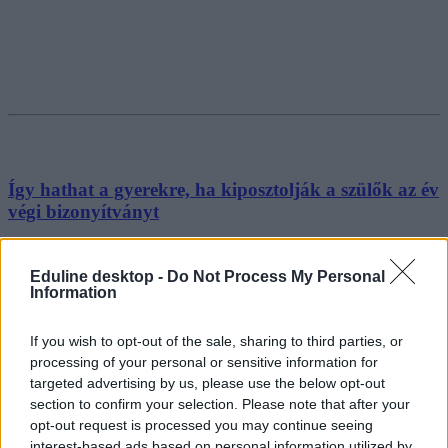
Így hathat a gyerekre, ha kiposztolják a szülők az év
végi bizonyítványt
Szinte elkerülhetetlen, hogy szembejöjjön velünk egy-két
bizonyítvány és büszke szülő, ha június végén megnyitjuk a
Eduline desktop -
Do Not Process My Personal
Facebookot. Bár gyakran jó szándékkal posztolnak a gyerekükről,
Information
mégis felvethet problémákat a diákok énképével kapcsolatban, de
akár adatvédelmi szempontból is. Az év végi bizonyítványokról
beszélgettünk Dombi Ancsa, általános iskolás gyerekekkel és
If you wish to opt-out of the sale, sharing to third parties, or
középiskolásokkal foglalkozó tanácsadó szakpszichológussal.
processing of your personal or sensitive information for
targeted advertising by us, please use the below opt-out
Közoktatás
section to confirm your selection. Please note that after your
Tornyos Kata
opt-out request is processed you may continue seeing
interest-based ads based on personal information utilized by