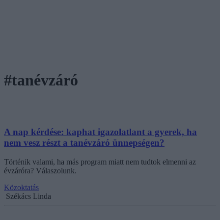
#tanévzáró
A nap kérdése: kaphat igazolatlant a gyerek, ha
nem vesz részt a tanévzáró ünnepségen?
Történik valami, ha más program miatt nem tudtok elmenni az
évzáróra? Válaszolunk.
Közoktatás
Székács Linda