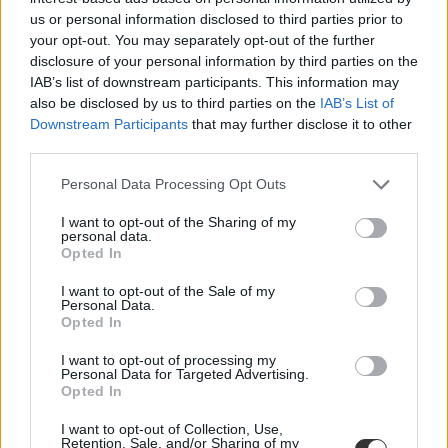
us or personal information disclosed to third parties prior to
your opt-out. You may separately opt-out of the further
disclosure of your personal information by third parties on the
IAB’s list of downstream participants. This information may
also be disclosed by us to third parties on the
IAB’s List of
Downstream Participants
that may further disclose it to other
third parties.
Personal Data Processing Opt Outs
I want to opt-out of the Sharing of my
personal data.
Opted In
I want to opt-out of the Sale of my
Personal Data.
Opted In
I want to opt-out of processing my
Personal Data for Targeted Advertising.
Mi történik, ha nem vesztek részt a tanévzárón?
Opted In
Röviden és tömören összefoglalva: semmi, hiszen a
I want to opt-out of Collection, Use,
bizonyítványotokat máskor is átvehetitek az iskola titkárságán.
Retention, Sale, and/or Sharing of my