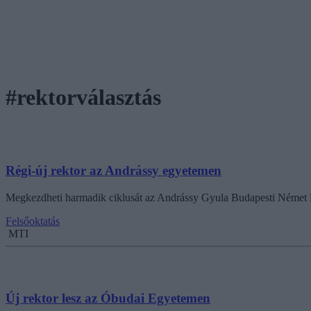
#rektorválasztás
Régi-új rektor az Andrássy egyetemen
Megkezdheti harmadik ciklusát az Andrássy Gyula Budapesti Német N
Felsőoktatás
MTI
Új rektor lesz az Óbudai Egyetemen