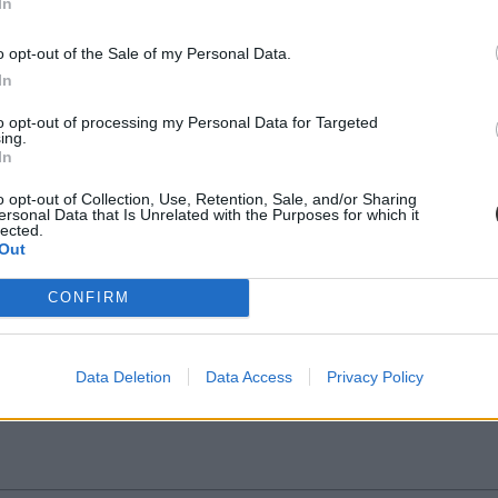
In
vezető testülete szerdán véleményezte a...
o opt-out of the Sale of my Personal Data.
In
to opt-out of processing my Personal Data for Targeted
ing.
In
élére
o opt-out of Collection, Use, Retention, Sale, and/or Sharing
kiírt pályázaton.
ersonal Data that Is Unrelated with the Purposes for which it
lected.
Out
CONFIRM
jára
Data Deletion
Data Access
Privacy Policy
rektori posztjára - közölte Spitzmüller Zita, az...