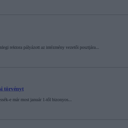
i rektora pályázott az intézmény vezetői posztjára...
i törvényt
essék-e már most január 1-től bizonyos...