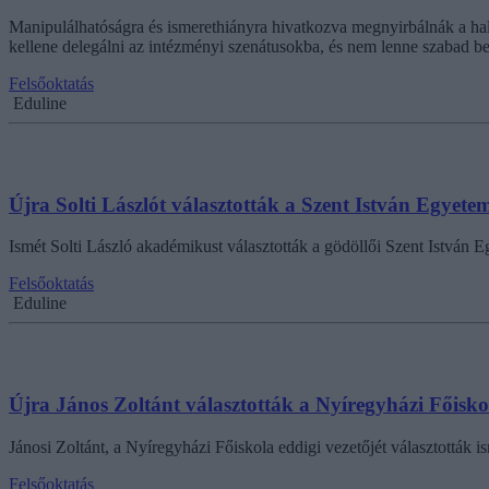
Manipulálhatóságra és ismerethiányra hivatkozva megnyirbálnák a hal
kellene delegálni az intézményi szenátusokba, és nem lenne szabad 
Felsőoktatás
Eduline
Újra Solti Lászlót választották a Szent István Egyete
Ismét Solti László akadémikust választották a gödöllői Szent István Eg
Felsőoktatás
Eduline
Újra János Zoltánt választották a Nyíregyházi Főisko
Jánosi Zoltánt, a Nyíregyházi Főiskola eddigi vezetőjét választották i
Felsőoktatás