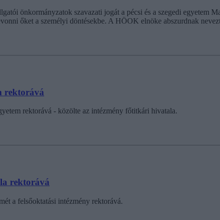
lgatói önkormányzatok szavazati jogát a pécsi és a szegedi egyetem Ma
bevonni őket a személyi döntésekbe. A HÖOK elnöke abszurdnak nevezte
m rektorává
yetem rektorává - közölte az intézmény főtitkári hivatala.
la rektorává
smét a felsőoktatási intézmény rektorává.