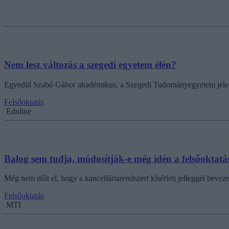
Nem lesz változás a szegedi egyetem élén?
Egyedül Szabó Gábor akadémikus, a Szegedi Tudományegyetem jelenleg
Felsőoktatás
Eduline
Balog sem tudja, módosítják-e még idén a felsőoktatás
Még nem dőlt el, hogy a kancelláriarendszert kísérleti jelleggel bevez
Felsőoktatás
MTI