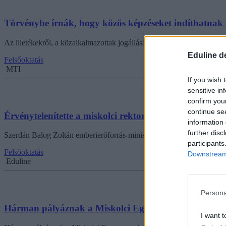
Törvénybe írnák, hogy közös képzéseket indíthatnak
Az illetékekről, a közalkalmazottak jogállásáról, a Magyar Tudomány
Eduline d
Felsőoktatás
MTI
If you wish 
sensitive in
confirm you
continue se
Érvénytelenítette a miskolci rektorválasztás eredmény
information 
further disc
Szerdán Balog Zoltán emberierőforrás-miniszter érvénytelenítette a M
participants
Felsőoktatás
Downstream 
Eduline
Persona
Hárman pályáznak a Miskolci Egyetem rektori poszt
I want t