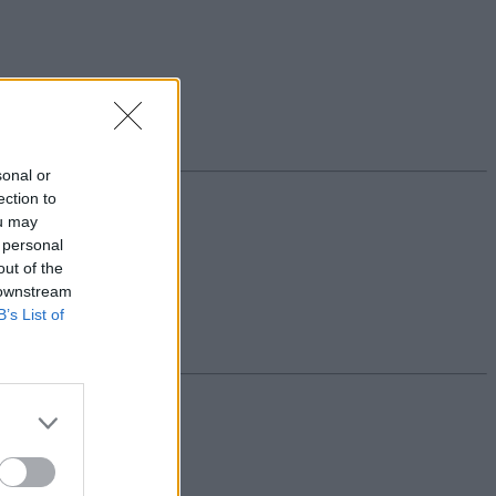
sonal or
ection to
ou may
 personal
out of the
 downstream
B’s List of