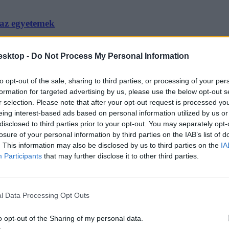
 az egyetemek
os Akadémiáról, a személyi jövedelemadóról, az...
esktop -
Do Not Process My Personal Information
to opt-out of the sale, sharing to third parties, or processing of your per
formation for targeted advertising by us, please use the below opt-out s
r selection. Please note that after your opt-out request is processed y
eing interest-based ads based on personal information utilized by us or
ét a miniszter
disclosed to third parties prior to your opt-out. You may separately opt-
losure of your personal information by third parties on the IAB’s list of
iskolci Egyetem rektorválasztásának eredményét...
. This information may also be disclosed by us to third parties on the
IA
Participants
that may further disclose it to other third parties.
l Data Processing Opt Outs
jára
o opt-out of the Sharing of my personal data.