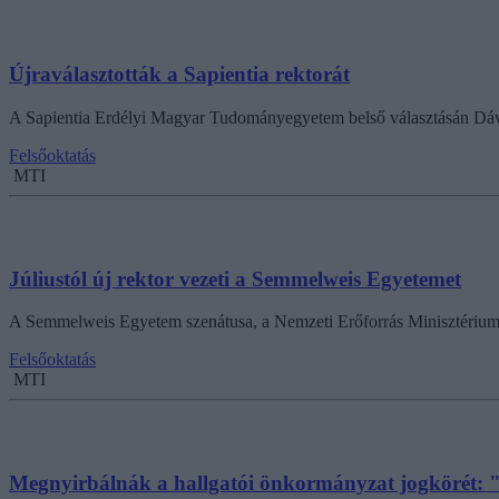
Újraválasztották a Sapientia rektorát
A Sapientia Erdélyi Magyar Tudományegyetem belső választásán Dávid
Felsőoktatás
MTI
Júliustól új rektor vezeti a Semmelweis Egyetemet
A Semmelweis Egyetem szenátusa, a Nemzeti Erőforrás Minisztérium és 
Felsőoktatás
MTI
Megnyirbálnák a hallgatói önkormányzat jogkörét: "