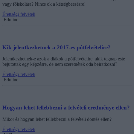
vagy főiskolára? Nincs ok a kétségbeesésre!
Érettségi-felvételi
Eduline
Kik jelentkezhetnek a 2017-es pótfelvételire?
Jelentkezhetnek-e azok a diákok a pótfelvételire, akik tegnap este
bejutottak egy képzésre, de nem szeretnétek oda beiratkozni?
Érettségi-felvételi
Eduline
Hogyan lehet fellebbezni a felvételi eredménye ellen?
Mikor és hogyan lehet fellebbezni a felvételi döntés ellen?
Érettségi-felvételi