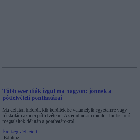
Több ezer diák izgul ma nagyon: jönnek a
pótfelvételi ponthatárai
Ma délután kiderül, kik kerültek be valamelyik egyetemre vagy
főiskolára az idei pótfelvételin. Az eduline-on minden fontos infót
megtaláltok délután a ponthatárokról.
Érettségi-felvételi
Eduline