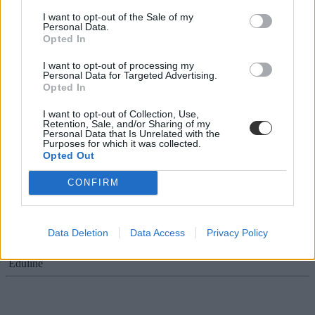
I want to opt-out of the Sale of my
Personal Data.
Opted In
Pótfelvételi: mi jön ezután?
I want to opt-out of processing my
Personal Data for Targeted Advertising.
Tegnap éjfélkor lezárult a jelentkezés, most lehet várni a pontokat.
Opted In
Érettségi-felvételi
I want to opt-out of Collection, Use,
Eduline
Retention, Sale, and/or Sharing of my
Personal Data that Is Unrelated with the
Purposes for which it was collected.
Opted Out
CONFIRM
Pótfelvételi: pár órátok maradt jelentkezni
Ma éjfélig lehet leadni a jelentkezést és a hitelesítést. Még van
időtök, ha eddig nem léptetek volna.
Data Deletion
Data Access
Privacy Policy
Érettségi-felvételi
Eduline