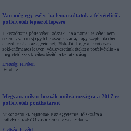
Van még egy esély, ha lemaradtatok a felvételiről:
pótfelvételi lépésről lépésre
Elkezdődött a pótfelvételi időszak - ha a "sima" felvételi nem
sikerült, van még egy lehetőségetek arra, hogy szeptemberben
elkezdhessétek az egyetemet, főiskolát. Hogy a jelentkezés
zökkenőmentes legyen, végigvezetünk titeket a pótfelvételin - a
megfelelő szak kiválasztásától a beiratkozásig.
Érettségi-felvételi
Eduline
Megvan, mikor hozzák nyilvánosságra a 2017-es
pótfelvételi ponthatárait
Mikor derül ki, bejutottak-e az egyetemre, főiskolára a
pótfelvételizők? Olvasói kérdésre válaszolunk.
Érettségi-felvételi