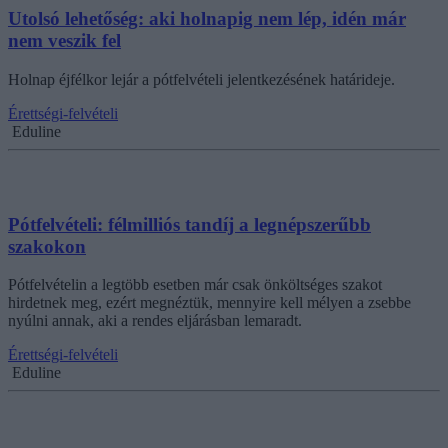
Utolsó lehetőség: aki holnapig nem lép, idén már
nem veszik fel
Holnap éjfélkor lejár a pótfelvételi jelentkezésének határideje.
Érettségi-felvételi
Eduline
Pótfelvételi: félmilliós tandíj a legnépszerűbb
szakokon
Pótfelvételin a legtöbb esetben már csak önköltséges szakot
hirdetnek meg, ezért megnéztük, mennyire kell mélyen a zsebbe
nyúlni annak, aki a rendes eljárásban lemaradt.
Érettségi-felvételi
Eduline