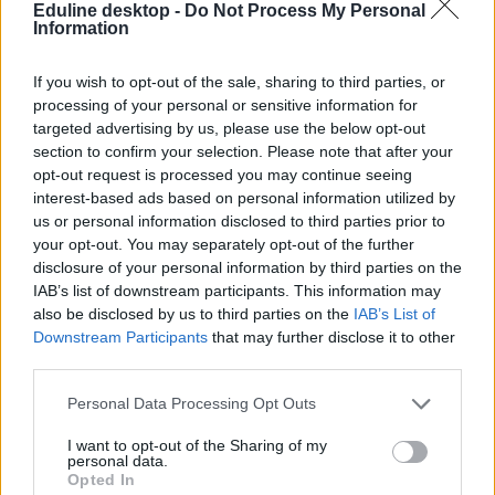
Eduline
Eduline desktop -
Do Not Process My Personal
Information
If you wish to opt-out of the sale, sharing to third parties, or
processing of your personal or sensitive information for
Ezeken a számokon múlik több ezer diák sorsa:
targeted advertising by us, please use the below opt-out
milyenek lesznek a pótfelvételi ponthatárai?
section to confirm your selection. Please note that after your
opt-out request is processed you may continue seeing
Egy csomó dolgot már most tudni.
interest-based ads based on personal information utilized by
Érettségi-felvételi
us or personal information disclosed to third parties prior to
Eduline
your opt-out. You may separately opt-out of the further
disclosure of your personal information by third parties on the
IAB’s list of downstream participants. This information may
also be disclosed by us to third parties on the
IAB’s List of
Fontos dátum közeleg, több ezer diáknak dől el a
Downstream Participants
that may further disclose it to other
third parties.
sorsa
Personal Data Processing Opt Outs
Mikor tudják meg a pótfelvételizők, bekerültek-e a kiválasztott
egyetemre vagy főiskolára?
I want to opt-out of the Sharing of my
personal data.
Felsőoktatás
Opted In
Eduline