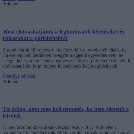
Eduline
Most elolvashatjátok a legfontosabb kérdéseket és
válaszokat a pótfelvételiről
A ponthatárok kihirdetése után elkezdődik a pótfelvételi eljárás is.
Ha esetleg nem kerültetek be egyik megjelölt egyetemre sem, ne
csüggedjetek, semmi sincs még veszve, hiszen pótfelvételizhettek. Itt
elolvashatjátok, hogy milyen feltételeknek kell megfelelnetek.
Érettségi-felvételi
Eduline
Tíz dolog, amit meg kell tennetek, ha nem sikerült a
felvételi
Ti nem örömötökben sírtatok tegnap este, a 2017-es felvételi
ponthatárok láttán? Nem sikerült bekerülni a kiválasztott egyetemre