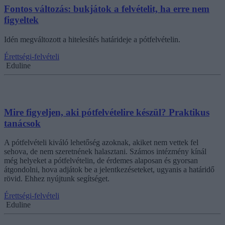
Fontos változás: bukjátok a felvételit, ha erre nem
figyeltek
Idén megváltozott a hitelesítés határideje a pótfelvételin.
Érettségi-felvételi
Eduline
Mire figyeljen, aki pótfelvételire készül? Praktikus
tanácsok
A pótfelvételi kiváló lehetőség azoknak, akiket nem vettek fel
sehova, de nem szeretnének halasztani. Számos intézmény kínál
még helyeket a pótfelvételin, de érdemes alaposan és gyorsan
átgondolni, hova adjátok be a jelentkezéseteket, ugyanis a határidő
rövid. Ehhez nyújtunk segítséget.
Érettségi-felvételi
Eduline