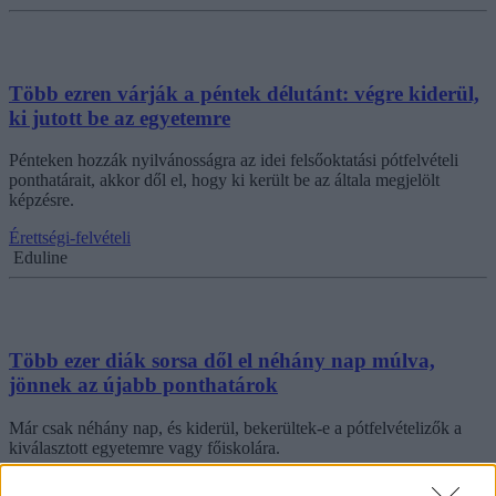
Több ezren várják a péntek délutánt: végre kiderül,
ki jutott be az egyetemre
Pénteken hozzák nyilvánosságra az idei felsőoktatási pótfelvételi
ponthatárait, akkor dől el, hogy ki került be az általa megjelölt
képzésre.
Érettségi-felvételi
Eduline
Több ezer diák sorsa dől el néhány nap múlva,
jönnek az újabb ponthatárok
Már csak néhány nap, és kiderül, bekerültek-e a pótfelvételizők a
kiválasztott egyetemre vagy főiskolára.
Érettségi-felvételi