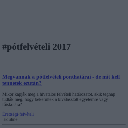
#pótfelvételi 2017
Megvannak a pótfelvételi ponthatárai - de mit kell
tennetek ezután?
Mikor kapják meg a hivatalos felvételi határozatot, akik tegnap
tudták meg, hogy bekerültek a kiválasztott egyetemre vagy
főiskolára?
Érettségi-felvételi
Eduline