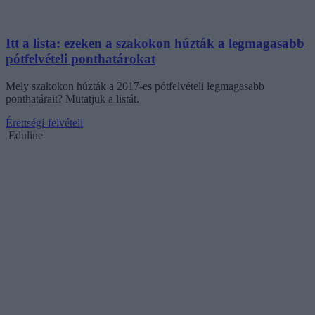
Itt a lista: ezeken a szakokon húzták a legmagasabb
pótfelvételi ponthatárokat
Mely szakokon húzták a 2017-es pótfelvételi legmagasabb
ponthatárait? Mutatjuk a listát.
Érettségi-felvételi
Eduline