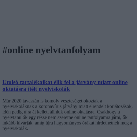
#online nyelvtanfolyam
Utolsó tartalékaikat élik fel a járvány miatt online
oktatásra ítélt nyelviskolák
Már 2020 tavaszán is komoly veszteséget okoztak a
nyelviskoláknak a koronavírus-járvány miatt elrendelt korlátozások,
idén pedig újra át kellett állniuk online oktatásra. Csakhogy a
nyelvtanulók egy része nem szeretne online tanfolyamra járni, ők
inkább kivárják, amíg újra hagyományos órákat hirdethetnek meg a
nyelviskolák.