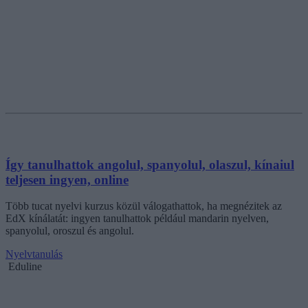
Így tanulhattok angolul, spanyolul, olaszul, kínaiul
teljesen ingyen, online
Több tucat nyelvi kurzus közül válogathattok, ha megnézitek az
EdX kínálatát: ingyen tanulhattok például mandarin nyelven,
spanyolul, oroszul és angolul.
Nyelvtanulás
Eduline