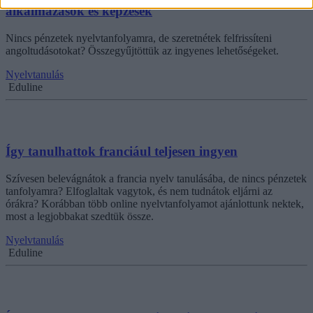
alkalmazások és képzések
Nincs pénzetek nyelvtanfolyamra, de szeretnétek felfrissíteni
angoltudásotokat? Összegyűjtöttük az ingyenes lehetőségeket.
Nyelvtanulás
Eduline
Így tanulhattok franciául teljesen ingyen
Szívesen belevágnátok a francia nyelv tanulásába, de nincs pénzetek
tanfolyamra? Elfoglaltak vagytok, és nem tudnátok eljárni az
órákra? Korábban több online nyelvtanfolyamot ajánlottunk nektek,
most a legjobbakat szedtük össze.
Nyelvtanulás
Eduline