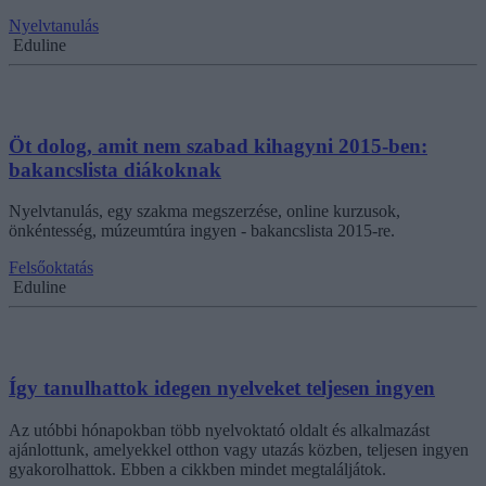
Nyelvtanulás
Eduline
Öt dolog, amit nem szabad kihagyni 2015-ben:
bakancslista diákoknak
Nyelvtanulás, egy szakma megszerzése, online kurzusok,
önkéntesség, múzeumtúra ingyen - bakancslista 2015-re.
Felsőoktatás
Eduline
Így tanulhattok idegen nyelveket teljesen ingyen
Az utóbbi hónapokban több nyelvoktató oldalt és alkalmazást
ajánlottunk, amelyekkel otthon vagy utazás közben, teljesen ingyen
gyakorolhattok. Ebben a cikkben mindet megtaláljátok.