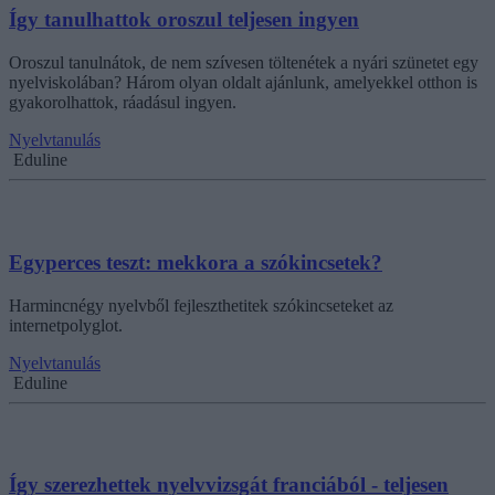
Így tanulhattok oroszul teljesen ingyen
Oroszul tanulnátok, de nem szívesen töltenétek a nyári szünetet egy
nyelviskolában? Három olyan oldalt ajánlunk, amelyekkel otthon is
gyakorolhattok, ráadásul ingyen.
Nyelvtanulás
Eduline
Egyperces teszt: mekkora a szókincsetek?
Harmincnégy nyelvből fejleszthetitek szókincseteket az
internetpolyglot.
Nyelvtanulás
Eduline
Így szerezhettek nyelvvizsgát franciából - teljesen