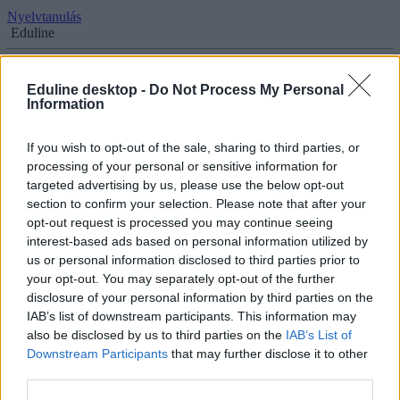
Nyelvtanulás
Eduline
Eduline desktop -
Do Not Process My Personal
Information
Így tanulhattok angolul, németül és franciául -
teljesen ingyen
If you wish to opt-out of the sale, sharing to third parties, or
processing of your personal or sensitive information for
Ismétlés a tudás anyja - ezen az elven működik az egyik
targeted advertising by us, please use the below opt-out
legnépszerűbb nyelvoktató portál, a Memrise. Az oldalon több száz
kurzus közül választhattok, az angol, a német, a spanyol és a francia
section to confirm your selection. Please note that after your
mellett görögül, japánul, finnül, sőt szuahéliül is tanulhattok -
opt-out request is processed you may continue seeing
ingyen.
interest-based ads based on personal information utilized by
us or personal information disclosed to third parties prior to
Nyelvtanulás
your opt-out. You may separately opt-out of the further
Eduline
disclosure of your personal information by third parties on the
IAB’s list of downstream participants. This information may
also be disclosed by us to third parties on the
IAB’s List of
Downstream Participants
that may further disclose it to other
Így tanulhattok japánul és kínaiul teljesen ingyen,
third parties.
otthonról