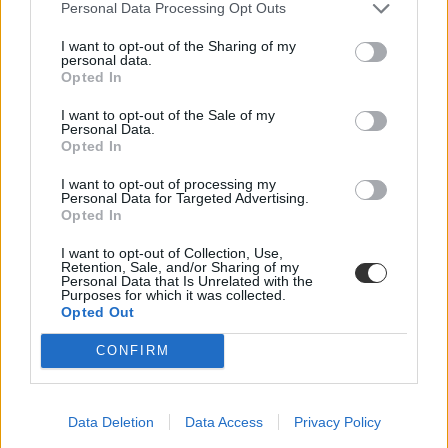
Personal Data Processing Opt Outs
Szívesen tanulnátok kínai vagy japán nyelvet, de egyelőre nem
akartok nyelviskolába járni? Íme, öt nyelvoktató oldal, amely segít
I want to opt-out of the Sharing of my
az alapok elsajátításában.
personal data.
Opted In
Nyelvtanulás
Eduline
I want to opt-out of the Sale of my
Personal Data.
Opted In
I want to opt-out of processing my
Így tanulhattok oroszul teljesen ingyen - online
Personal Data for Targeted Advertising.
Opted In
nyelvtanfolyamok
I want to opt-out of Collection, Use,
Úgy tűnik, újra divatba jött az orosz nyelv, legalábbis egyre többen
Retention, Sale, and/or Sharing of my
szeretnének megtanulni oroszul - nekik ajánlunk ma ingyenes,
Personal Data that Is Unrelated with the
Purposes for which it was collected.
online nyelvi leckéket.
Opted Out
Nyelvtanulás
Eduline
CONFIRM
Data Deletion
Data Access
Privacy Policy
Így tanulhattok angolul, teljesen ingyen - a legjobb