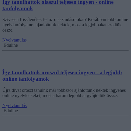
Így tanulhattok olaszul teljesen ingyen - online
tanfolyamok
Szívesen frissítenétek fel az olasztudásotokat? Korábban több online
nyelvtanfolyamot ajánlottunk nektek, most a legjobbakat szedtük
össze.
Nyelvtanulás
Eduline
Így tanulhattok oroszul teljesen ingyen - a legjobb
online tanfolyamok
Újra divat oroszt tanulni: már többször ajánlottunk nektek ingyenes
online nyelvleckéket, most a három legjobbat gyűjtöttük össze.
Nyelvtanulás
Eduline