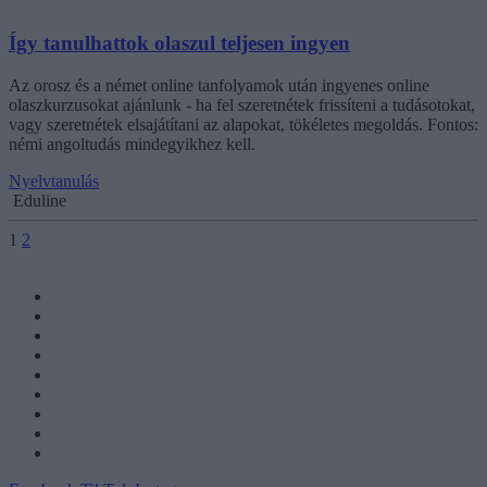
Így tanulhattok olaszul teljesen ingyen
Az orosz és a német online tanfolyamok után ingyenes online
olaszkurzusokat ajánlunk - ha fel szeretnétek frissíteni a tudásotokat,
vagy szeretnétek elsajátítani az alapokat, tökéletes megoldás. Fontos:
némi angoltudás mindegyikhez kell.
Nyelvtanulás
Eduline
1
2