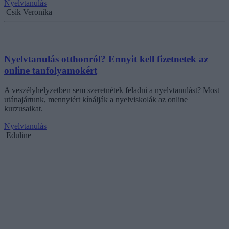
Nyelvtanulás
Csik Veronika
Nyelvtanulás otthonról? Ennyit kell fizetnetek az
online tanfolyamokért
A veszélyhelyzetben sem szeretnétek feladni a nyelvtanulást? Most
utánajártunk, mennyiért kínálják a nyelviskolák az online
kurzusaikat.
Nyelvtanulás
Eduline