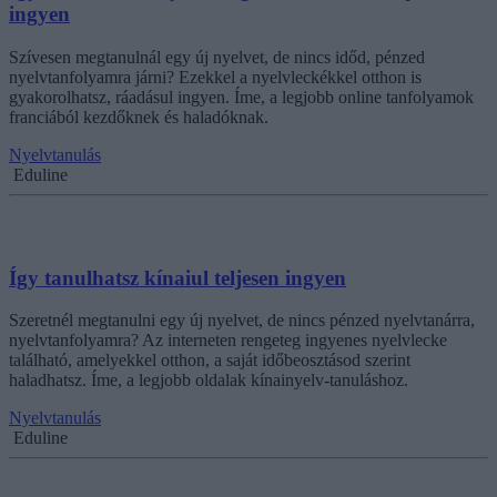
ingyen
Szívesen megtanulnál egy új nyelvet, de nincs időd, pénzed
nyelvtanfolyamra járni? Ezekkel a nyelvleckékkel otthon is
gyakorolhatsz, ráadásul ingyen. Íme, a legjobb online tanfolyamok
franciából kezdőknek és haladóknak.
Nyelvtanulás
Eduline
Így tanulhatsz kínaiul teljesen ingyen
Szeretnél megtanulni egy új nyelvet, de nincs pénzed nyelvtanárra,
nyelvtanfolyamra? Az interneten rengeteg ingyenes nyelvlecke
található, amelyekkel otthon, a saját időbeosztásod szerint
haladhatsz. Íme, a legjobb oldalak kínainyelv-tanuláshoz.
Nyelvtanulás
Eduline