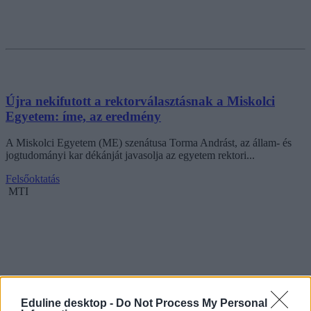
Újra nekifutott a rektorválasztásnak a Miskolci
Egyetem: íme, az eredmény
A Miskolci Egyetem (ME) szenátusa Torma Andrást, az állam- és
jogtudományi kar dékánját javasolja az egyetem rektori...
Felsőoktatás
MTI
Eduline desktop -
Do Not Process My Personal