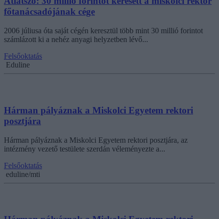
Átlátszó: 30 millió forintot keresett a miskolci rektor
főtanácsadójának cége
2006 júliusa óta saját cégén keresztül több mint 30 millió forintot
számlázott ki a nehéz anyagi helyzetben lévő...
Felsőoktatás
Eduline
Hárman pályáznak a Miskolci Egyetem rektori
posztjára
Hárman pályáznak a Miskolci Egyetem rektori posztjára, az
intézmény vezető testülete szerdán véleményezte a...
Felsőoktatás
eduline/mti