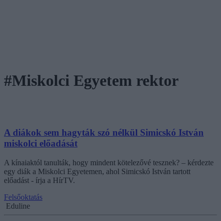
#Miskolci Egyetem rektor
A diákok sem hagyták szó nélkül Simicskó István
miskolci előadását
A kínaiaktól tanulták, hogy mindent kötelezővé tesznek? – kérdezte
egy diák a Miskolci Egyetemen, ahol Simicskó István tartott
előadást - írja a HírTV.
Felsőoktatás
Eduline