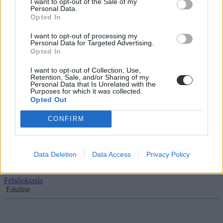
I want to opt-out of the Sale of my
Personal Data.
Újra pályázik a legtöbb szavazatot kapott miskolci
Opted In
rektorjelölt
I want to opt-out of processing my
Personal Data for Targeted Advertising.
Barkai László, az Egészségügyi Kar dékánja, Torma András, az
Opted In
Állam- és Jogtudományi Kar dékánja és Illés Béla, a...
Felsőoktatás
I want to opt-out of Collection, Use,
Retention, Sale, and/or Sharing of my
Eduline
Personal Data that Is Unrelated with the
Purposes for which it was collected.
Opted Out
CONFIRM
Fricska a miniszternek? Újra pályázik a legtöbb
szavazatot kapott miskolci rektorjelölt
Data Deletion
Data Access
Privacy Policy
Hárman biztosan pályáznak a Miskolci Egyetem rektori posztjára,
de azt nem lehet tudni, hogy a hétfői határidőig...
Felsőoktatás
Eduline