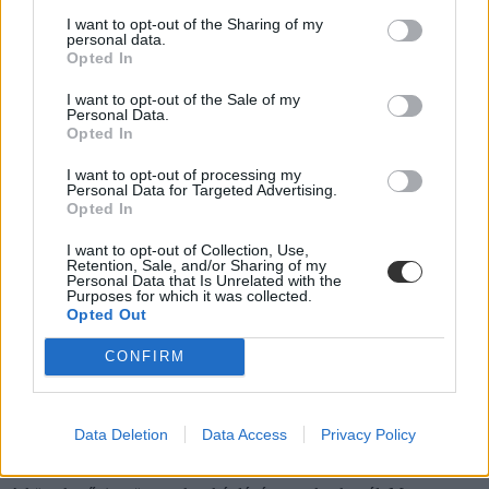
két izgalmas appot is, amik a matekban lehetnek a segítségetekre.
I want to opt-out of the Sharing of my
personal data.
Campus life
Opted In
Csik V
I want to opt-out of the Sale of my
Personal Data.
Opted In
Bekerülnétek általános iskolába, ha ez a teszt lenne a
I want to opt-out of processing my
beugró?
Personal Data for Targeted Advertising.
Opted In
Megnéztük, milyen feladatokat kellett idén az általános iskolásoknak
megoldaniuk a kompetenciamérésen matekból. Kössétek fel a
I want to opt-out of Collection, Use,
Retention, Sale, and/or Sharing of my
nadrágotokat.
Personal Data that Is Unrelated with the
Purposes for which it was collected.
Campus life
Opted Out
Eduline
CONFIRM
Izgalmas matekteszt: ha ma kedd van, milyen nap
Data Deletion
Data Access
Privacy Policy
lesz 100 nap múlva?