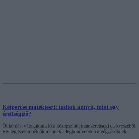
Kétperces matekteszt: tudtok annyit, mint egy
érettségiző?
Öt kérdést válogattunk ki a középszintű matekérettségi első részéből.
Elvileg ezek a példák mennek a legkönnyebben a végzősöknek.