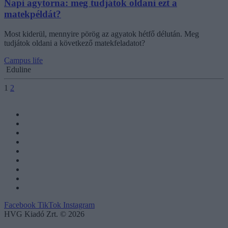
Napi agytorna: meg tudjátok oldani ezt a
matekpéldát?
Most kiderül, mennyire pörög az agyatok hétfő délután. Meg
tudjátok oldani a következő matekfeladatot?
Campus life
Eduline
1
2
Facebook
TikTok
Instagram
HVG Kiadó Zrt. © 2026