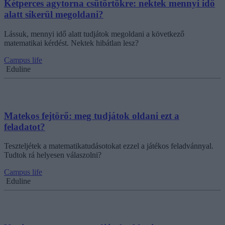
Kétperces agytorna csütörtökre: nektek mennyi idő
alatt sikerül megoldani?
Lássuk, mennyi idő alatt tudjátok megoldani a következő
matematikai kérdést. Nektek hibátlan lesz?
Campus life
Eduline
Matekos fejtörő: meg tudjátok oldani ezt a
feladatot?
Teszteljétek a matematikatudásotokat ezzel a játékos feladvánnyal.
Tudtok rá helyesen válaszolni?
Campus life
Eduline