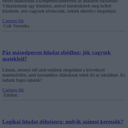
Mivel találkoznak a kompetenciamérésen az általános iskolások?
Választottunk egy feladatot, amivel mindenkinek meg kellett
küzdenie, arra vagyunk kíváncsiak, nektek sikerül-e megoldani.
Campus life
Csik Veronika
Pár másodperces feladat ebédhez: jók vagytok
matekból?
Lássuk, mennyi idő alatt tudjátok megoldani a következő
matekkérdést, amit harmadikos diákoknak tettek fel az iskolában. Ki
tudunk fogni rajtatok?
Campus life
Eduline
Logikai feladat délutánra: melyik számot keressük?