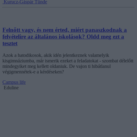
Kurucz-Gáspár Tünde
Felnőtt vagy, és nem érted, miért panaszkodnak a
felvételire az általános iskolások? Oldd meg ezt a
tesztet
Azok a hatodikosok, akik idén jelentkeznek valamelyik
kisgimnáziumba, már ismerik ezeket a feladatokat - szombat délelőtt
mindegyiket meg kellett oldaniuk. De vajon ti hibátlanul
végigmennétek-e a kérdéseken?
Campus life
Eduline