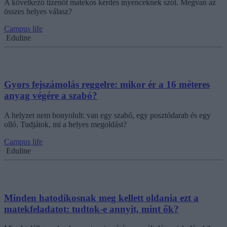
A következő tizenöt matekos kérdés ínyenceknek szól. Megvan az
összes helyes válasz?
Campus life
Eduline
Gyors fejszámolás reggelre: mikor ér a 16 méteres
anyag végére a szabó?
A helyzet nem bonyolult: van egy szabó, egy posztódarab és egy
olló. Tudjátok, mi a helyes megoldást?
Campus life
Eduline
Minden hatodikosnak meg kellett oldania ezt a
matekfeladatot: tudtok-e annyit, mint ők?