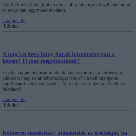
Hétfőn borús, hideg időben nincs jobb, mint egy kis szünetet tartani
és megoldani egy matekfeladatot.
Campus life
Eduline
A nap kérdése: hány darab háromszög van a
képen? Ti már megoldottátok?
Ezzel a képpel biztosan mindenki találkozott már, a kérdés nem
változott: hány darab háromszöget láttok? Ha kell rajzoljatok,
vagdossatok vagy színezzetek. Meg tudjátok oldani a következő
feladatot?
Campus life
Eduline
Kétperces matekteszt: átmennétek az érettségin, ha