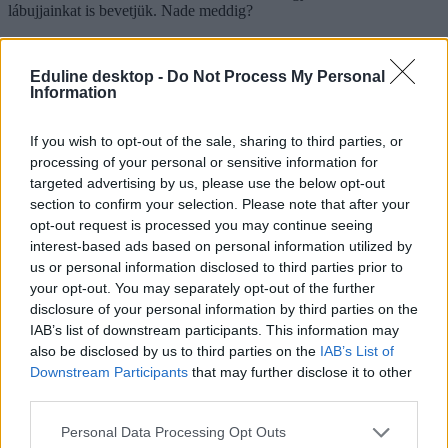
lábujjainkat is bevetjük. Nade meddig?
Campus life
Csik Veronika
Eduline desktop -
Do Not Process My Personal
Information
If you wish to opt-out of the sale, sharing to third parties, or
Matekteszt estére: ti minden pontot megszereztek?
processing of your personal or sensitive information for
targeted advertising by us, please use the below opt-out
Nem kell matekzseninek lenni ahhoz, hogy ezt az egyszerű
section to confirm your selection. Please note that after your
csuklógyakorlatot maxpontosra hozzátok, de vajon a nap végén is
opt-out request is processed you may continue seeing
hibátlan lesz?
interest-based ads based on personal information utilized by
Campus life
us or personal information disclosed to third parties prior to
Eduline
your opt-out. You may separately opt-out of the further
disclosure of your personal information by third parties on the
IAB’s list of downstream participants. This information may
also be disclosed by us to third parties on the
IAB’s List of
Downstream Participants
that may further disclose it to other
Újra sok matekházitok van? Itt egy ingyenes
third parties.
alkalmazás, ami segít megoldani őket
Personal Data Processing Opt Outs
Hiába van a tanév eleje, megsokasodtak a házi feladatok? Mutatunk