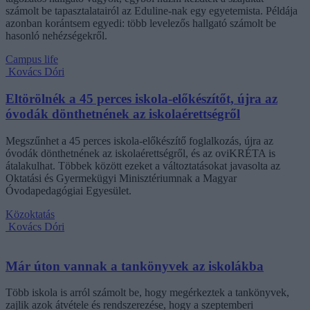
számolt be tapasztalatairól az Eduline-nak egy egyetemista. Példája
azonban korántsem egyedi: több levelezős hallgató számolt be
hasonló nehézségekről.
Campus life
Kovács Dóri
Eltörölnék a 45 perces iskola-előkészítőt, újra az
óvodák dönthetnének az iskolaérettségről
Megszűnhet a 45 perces iskola-előkészítő foglalkozás, újra az
óvodák dönthetnének az iskolaérettségről, és az oviKRÉTA is
átalakulhat. Többek között ezeket a változtatásokat javasolta az
Oktatási és Gyermekügyi Minisztériumnak a Magyar
Óvodapedagógiai Egyesület.
Közoktatás
Kovács Dóri
Már úton vannak a tankönyvek az iskolákba
Több iskola is arról számolt be, hogy megérkeztek a tankönyvek,
zajlik azok átvétele és rendszerezése, hogy a szeptemberi