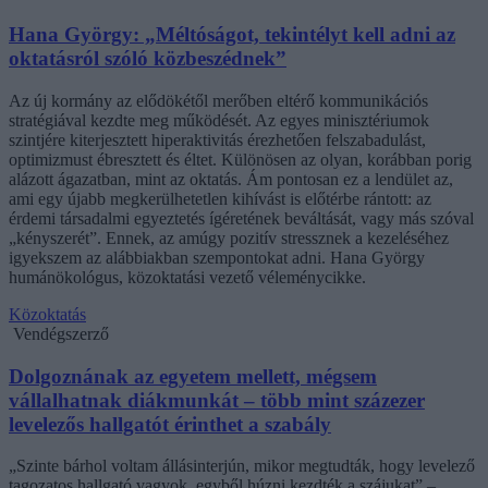
Hana György: „Méltóságot, tekintélyt kell adni az
oktatásról szóló közbeszédnek”
Az új kormány az elődökétől merőben eltérő kommunikációs
stratégiával kezdte meg működését. Az egyes minisztériumok
szintjére kiterjesztett hiperaktivitás érezhetően felszabadulást,
optimizmust ébresztett és éltet. Különösen az olyan, korábban porig
alázott ágazatban, mint az oktatás. Ám pontosan ez a lendület az,
ami egy újabb megkerülhetetlen kihívást is előtérbe rántott: az
érdemi társadalmi egyeztetés ígéretének beváltását, vagy más szóval
„kényszerét”. Ennek, az amúgy pozitív stressznek a kezeléséhez
igyekszem az alábbiakban szempontokat adni. Hana György
humánökológus, közoktatási vezető véleménycikke.
Közoktatás
Vendégszerző
Dolgoznának az egyetem mellett, mégsem
vállalhatnak diákmunkát – több mint százezer
levelezős hallgatót érinthet a szabály
„Szinte bárhol voltam állásinterjún, mikor megtudták, hogy levelező
tagozatos hallgató vagyok, egyből húzni kezdték a szájukat” –