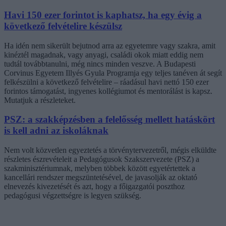
Havi 150 ezer forintot is kaphatsz, ha egy évig a
következő felvételire készülsz
Ha idén nem sikerült bejutnod arra az egyetemre vagy szakra, amit
kinéztél magadnak, vagy anyagi, családi okok miatt eddig nem
tudtál továbbtanulni, még nincs minden veszve. A Budapesti
Corvinus Egyetem Illyés Gyula Programja egy teljes tanéven át segít
felkészülni a következő felvételire – ráadásul havi nettó 150 ezer
forintos támogatást, ingyenes kollégiumot és mentorálást is kapsz.
Mutatjuk a részleteket.
PSZ: a szakképzésben a felelősség mellett hatáskört
is kell adni az iskoláknak
Nem volt közvetlen egyeztetés a törvénytervezetről, mégis elküldte
részletes észrevételeit a Pedagógusok Szakszervezete (PSZ) a
szakminisztériumnak, melyben többek között egyetértettek a
kancellári rendszer megszüntetésével, de javasolják az oktató
elnevezés kivezetését és azt, hogy a főigazgatói poszthoz
pedagógusi végzettségre is legyen szükség.