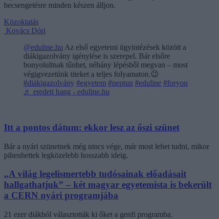
becsengetésre minden készen álljon.
Közoktatás
Kovács Dóri
@eduline.hu
Az első egyetemi ügyintézések között a
diákigazolvány igénylése is szerepel. Bár elsőre
bonyolultnak tűnhet, néhány lépésből megvan – most
végigvezetünk titeket a teljes folyamaton.😉
#diákigazolvány
#egyetem
#neptun
#eduline
#foryou
♬ eredeti hang - eduline.hu
Itt a pontos dátum: ekkor lesz az őszi szünet
Bár a nyári szünetnek még nincs vége, már most lehet tudni, mikor
pihenhettek legközelebb hosszabb ideig.
„A világ legelismertebb tudósainak előadásait
hallgathatjuk” – két magyar egyetemista is bekerült
a CERN nyári programjába
21 ezer diákból választották ki őket a genfi programba.