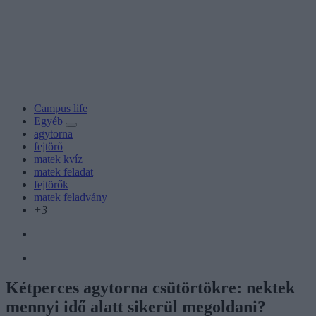
Campus life
Egyéb
agytorna
fejtörő
matek kvíz
matek feladat
fejtörők
matek feladvány
+3
Kétperces agytorna csütörtökre: nektek
mennyi idő alatt sikerül megoldani?