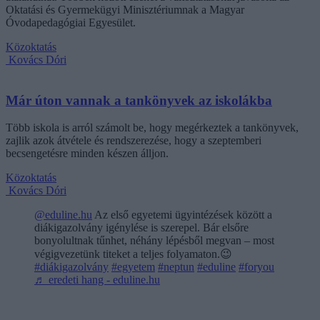
Oktatási és Gyermekügyi Minisztériumnak a Magyar
Óvodapedagógiai Egyesület.
Közoktatás
Kovács Dóri
Már úton vannak a tankönyvek az iskolákba
Több iskola is arról számolt be, hogy megérkeztek a tankönyvek,
zajlik azok átvétele és rendszerezése, hogy a szeptemberi
becsengetésre minden készen álljon.
Közoktatás
Kovács Dóri
@eduline.hu
Az első egyetemi ügyintézések között a
diákigazolvány igénylése is szerepel. Bár elsőre
bonyolultnak tűnhet, néhány lépésből megvan – most
végigvezetünk titeket a teljes folyamaton.😉
#diákigazolvány
#egyetem
#neptun
#eduline
#foryou
♬ eredeti hang - eduline.hu