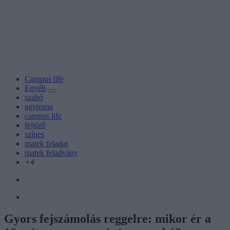
Campus life
Egyéb
szabó
agytorna
campus life
fejtörő
színes
matek feladat
matek feladvány
+4
Gyors fejszámolás reggelre: mikor ér a