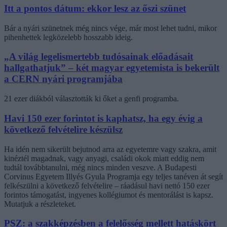
Itt a pontos dátum: ekkor lesz az őszi szünet
Bár a nyári szünetnek még nincs vége, már most lehet tudni, mikor
pihenhettek legközelebb hosszabb ideig.
„A világ legelismertebb tudósainak előadásait
hallgathatjuk” – két magyar egyetemista is bekerült
a CERN nyári programjába
21 ezer diákból választották ki őket a genfi programba.
Havi 150 ezer forintot is kaphatsz, ha egy évig a
következő felvételire készülsz
Ha idén nem sikerült bejutnod arra az egyetemre vagy szakra, amit
kinéztél magadnak, vagy anyagi, családi okok miatt eddig nem
tudtál továbbtanulni, még nincs minden veszve. A Budapesti
Corvinus Egyetem Illyés Gyula Programja egy teljes tanéven át segít
felkészülni a következő felvételire – ráadásul havi nettó 150 ezer
forintos támogatást, ingyenes kollégiumot és mentorálást is kapsz.
Mutatjuk a részleteket.
PSZ: a szakképzésben a felelősség mellett hatáskört