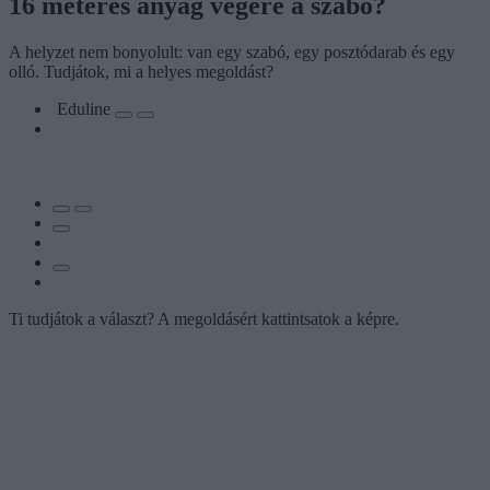
16 méteres anyag végére a szabó?
A helyzet nem bonyolult: van egy szabó, egy posztódarab és egy
olló. Tudjátok, mi a helyes megoldást?
Eduline
Ti tudjátok a választ? A megoldásért kattintsatok a képre.