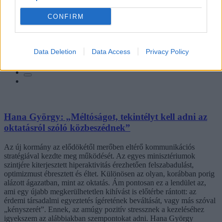
CONFIRM
Hozzászólások
Data Deletion
Data Access
Privacy Policy
Hana György: „Méltóságot, tekintélyt kell adni az
oktatásról szóló közbeszédnek”
Az új kormány az elődökétől merőben eltérő kommunikációs
stratégiával kezdte meg működését. Az egyes minisztériumok
szintjére kiterjesztett hiperaktivitás érezhetően felszabadulást,
optimizmust ébresztett és éltet. Különösen az olyan, korábban porig
alázott ágazatban, mint az oktatás. Ám pontosan ez a lendület az,
ami egy újabb megkerülhetetlen kihívást is előtérbe rántott: az
érdemi társadalmi egyeztetés ígéretének beváltását, vagy más szóval
„kényszerét”. Ennek, az amúgy pozitív stressznek a kezeléséhez
igyekszem az alábbiakban szempontokat adni. Hana György