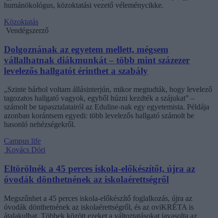
humánökológus, közoktatási vezető véleménycikke.
Közoktatás
Vendégszerző
Dolgoznának az egyetem mellett, mégsem
vállalhatnak diákmunkát – több mint százezer
levelezős hallgatót érinthet a szabály
„Szinte bárhol voltam állásinterjún, mikor megtudták, hogy levelező
tagozatos hallgató vagyok, egyből húzni kezdték a szájukat” –
számolt be tapasztalatairól az Eduline-nak egy egyetemista. Példája
azonban korántsem egyedi: több levelezős hallgató számolt be
hasonló nehézségekről.
Campus life
Kovács Dóri
Eltörölnék a 45 perces iskola-előkészítőt, újra az
óvodák dönthetnének az iskolaérettségről
Megszűnhet a 45 perces iskola-előkészítő foglalkozás, újra az
óvodák dönthetnének az iskolaérettségről, és az oviKRÉTA is
átalakulhat. Többek között ezeket a változtatásokat javasolta az