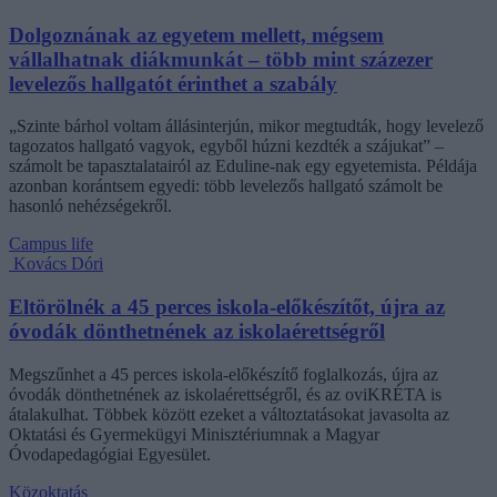
Dolgoznának az egyetem mellett, mégsem
vállalhatnak diákmunkát – több mint százezer
levelezős hallgatót érinthet a szabály
„Szinte bárhol voltam állásinterjún, mikor megtudták, hogy levelező
tagozatos hallgató vagyok, egyből húzni kezdték a szájukat” –
számolt be tapasztalatairól az Eduline-nak egy egyetemista. Példája
azonban korántsem egyedi: több levelezős hallgató számolt be
hasonló nehézségekről.
Campus life
Kovács Dóri
Eltörölnék a 45 perces iskola-előkészítőt, újra az
óvodák dönthetnének az iskolaérettségről
Megszűnhet a 45 perces iskola-előkészítő foglalkozás, újra az
óvodák dönthetnének az iskolaérettségről, és az oviKRÉTA is
átalakulhat. Többek között ezeket a változtatásokat javasolta az
Oktatási és Gyermekügyi Minisztériumnak a Magyar
Óvodapedagógiai Egyesület.
Közoktatás