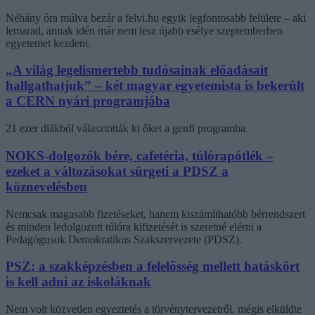
Néhány óra múlva bezár a felvi.hu egyik legfontosabb felülete – aki
lemarad, annak idén már nem lesz újabb esélye szeptemberben
egyetemet kezdeni.
„A világ legelismertebb tudósainak előadásait
hallgathatjuk” – két magyar egyetemista is bekerült
a CERN nyári programjába
21 ezer diákból választották ki őket a genfi programba.
NOKS-dolgozók bére, cafetéria, túlórapótlék –
ezeket a változásokat sürgeti a PDSZ a
köznevelésben
Nemcsak magasabb fizetéseket, hanem kiszámíthatóbb bérrendszert
és minden ledolgozott túlóra kifizetését is szeretné elérni a
Pedagógusok Demokratikus Szakszervezete (PDSZ).
PSZ: a szakképzésben a felelősség mellett hatáskört
is kell adni az iskoláknak
Nem volt közvetlen egyeztetés a törvénytervezetről, mégis elküldte