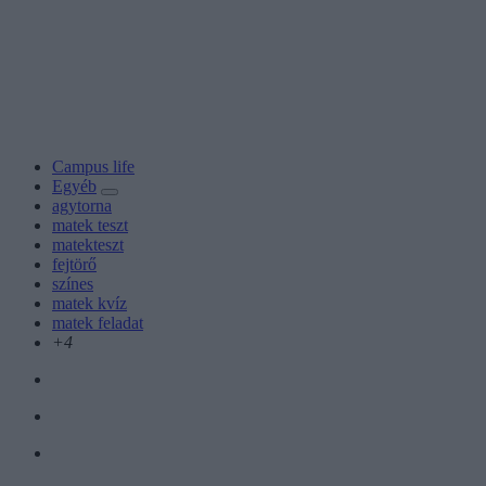
Campus life
Egyéb
agytorna
matek teszt
matekteszt
fejtörő
színes
matek kvíz
matek feladat
+4