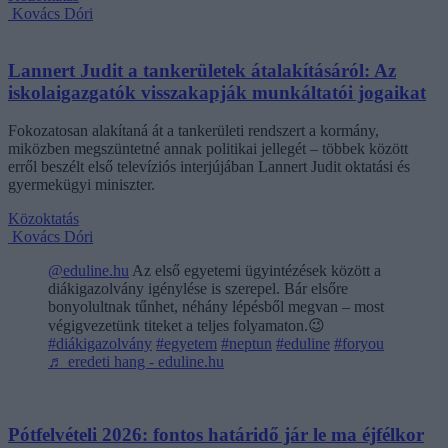
Kovács Dóri
Lannert Judit a tankerületek átalakításáról: Az
iskolaigazgatók visszakapják munkáltatói jogaikat
Fokozatosan alakítaná át a tankerületi rendszert a kormány,
miközben megszüntetné annak politikai jellegét – többek között
erről beszélt első televíziós interjújában Lannert Judit oktatási és
gyermekügyi miniszter.
Közoktatás
Kovács Dóri
@eduline.hu
Az első egyetemi ügyintézések között a
diákigazolvány igénylése is szerepel. Bár elsőre
bonyolultnak tűnhet, néhány lépésből megvan – most
végigvezetünk titeket a teljes folyamaton.😉
#diákigazolvány
#egyetem
#neptun
#eduline
#foryou
♬ eredeti hang - eduline.hu
Pótfelvételi 2026: fontos határidő jár le ma éjfélkor