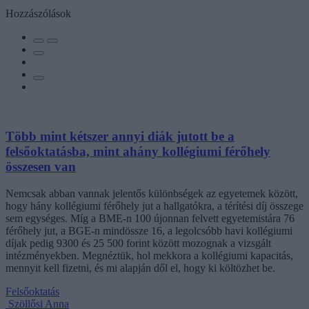
Hozzászólások
Több mint kétszer annyi diák jutott be a
felsőoktatásba, mint ahány kollégiumi férőhely
összesen van
Nemcsak abban vannak jelentős különbségek az egyetemek között,
hogy hány kollégiumi férőhely jut a hallgatókra, a térítési díj összege
sem egységes. Míg a BME-n 100 újonnan felvett egyetemistára 76
férőhely jut, a BGE-n mindössze 16, a legolcsóbb havi kollégiumi
díjak pedig 9300 és 25 500 forint között mozognak a vizsgált
intézményekben. Megnéztük, hol mekkora a kollégiumi kapacitás,
mennyit kell fizetni, és mi alapján dől el, hogy ki költözhet be.
Felsőoktatás
Szöllősi Anna