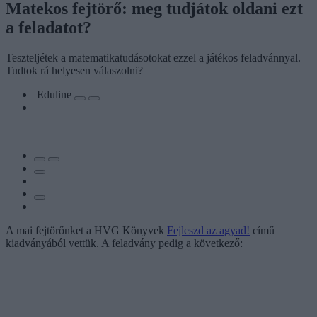
Matekos fejtörő: meg tudjátok oldani ezt
a feladatot?
Teszteljétek a matematikatudásotokat ezzel a játékos feladvánnyal.
Tudtok rá helyesen válaszolni?
Eduline
A mai fejtörőnket a HVG Könyvek
Fejleszd az agyad!
című
kiadványából vettük. A feladvány pedig a következő: