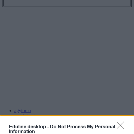
agytorna
matek teszt
matekteszt
fejtörő
Eduline desktop -
Do Not Process My Personal
Information
színes