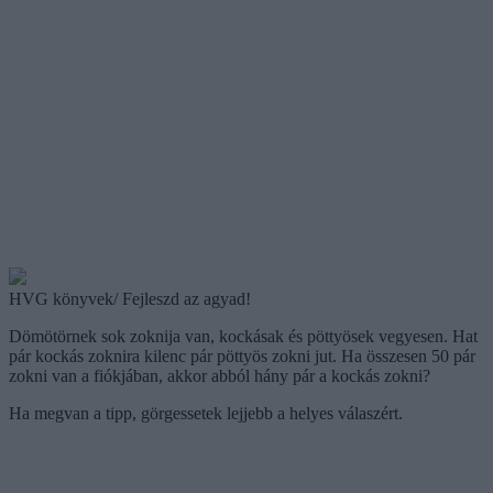
HVG könyvek/ Fejleszd az agyad!
Dömötörnek sok zoknija van, kockásak és pöttyösek vegyesen. Hat
pár kockás zoknira kilenc pár pöttyös zokni jut. Ha összesen 50 pár
zokni van a fiókjában, akkor abból hány pár a kockás zokni?
Ha megvan a tipp, görgessetek lejjebb a helyes válaszért.