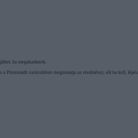
íthet, ha megakadtatok.
s a Photomath varázsütésre megmutatja az eredményt, sőt ha kell, lépésrő