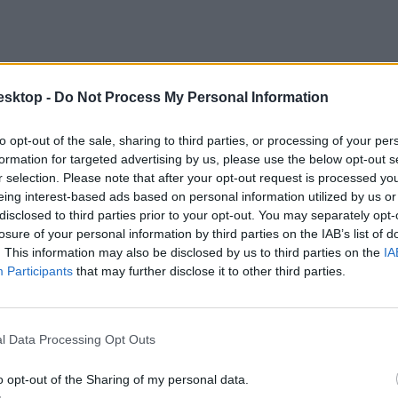
esktop -
Do Not Process My Personal Information
to opt-out of the sale, sharing to third parties, or processing of your per
formation for targeted advertising by us, please use the below opt-out s
r selection. Please note that after your opt-out request is processed y
eing interest-based ads based on personal information utilized by us or
disclosed to third parties prior to your opt-out. You may separately opt-
losure of your personal information by third parties on the IAB’s list of
. This information may also be disclosed by us to third parties on the
IA
Participants
that may further disclose it to other third parties.
i a képleteket, szoroz-oszt, hatványoz. Tényleg hihetetlen, de még a m
unk csak olyan csúnyán írni, hogy ne tudja beolvasni az app a számoka
l Data Processing Opt Outs
o opt-out of the Sharing of my personal data.