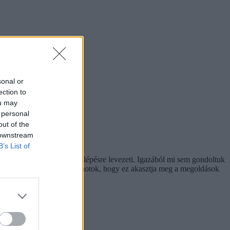
sonal or
ection to
ou may
 personal
out of the
 downstream
B’s List of
agyarázatokat is lépésről lépésre levezeti. Igazából mi sem gondoltuk
t, így attól sem kell tartanotok, hogy ez akasztja meg a megoldások