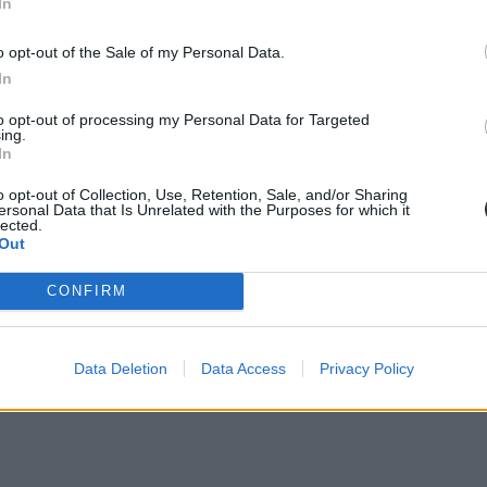
In
itt
pedig iOS-rendszerre.
o opt-out of the Sale of my Personal Data.
In
to opt-out of processing my Personal Data for Targeted
ing.
In
o opt-out of Collection, Use, Retention, Sale, and/or Sharing
ersonal Data that Is Unrelated with the Purposes for which it
lected.
Out
CONFIRM
Data Deletion
Data Access
Privacy Policy