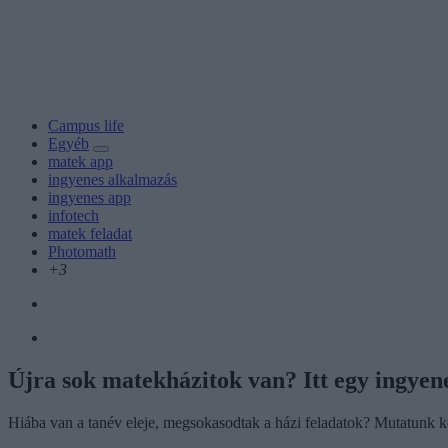
Campus life
Egyéb
matek app
ingyenes alkalmazás
ingyenes app
infotech
matek feladat
Photomath
+3
Újra sok matekházitok van? Itt egy ingyen
Hiába van a tanév eleje, megsokasodtak a házi feladatok? Mutatunk ké