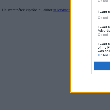
Opted 
Ha szeretnétek kipróbálni, akkor
itt letölthetitek Androidos telefonra
, 
I want t
Opted 
I want 
Advertis
Opted 
I want t
of my P
was col
Opted 