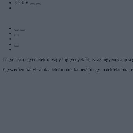
Csik V
Legyen szó egyenletekről vagy függvényekről, ez az ingyenes app seg
Egyszerűen irányítsátok a telefonotok kameráját egy matekfeladatra, é