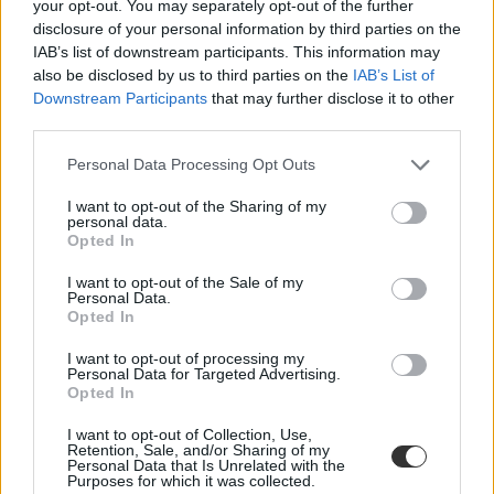
your opt-out. You may separately opt-out of the further
disclosure of your personal information by third parties on the
IAB’s list of downstream participants. This information may
also be disclosed by us to third parties on the
IAB’s List of
Downstream Participants
that may further disclose it to other
third parties.
Personal Data Processing Opt Outs
Jóval szigorúbb lesz a felvételi 2020-tól
I want to opt-out of the Sharing of my
personal data.
Opted In
Az összes szakon kötelező lesz az emelt szintű érettségi? Mi a
helyzet a nyelvvizsgával? Újabb olvasói kérdésre válaszoltunk.
I want to opt-out of the Sale of my
Personal Data.
Érettségi-felvételi
Opted In
Eduline
I want to opt-out of processing my
Personal Data for Targeted Advertising.
Opted In
I want to opt-out of Collection, Use,
Retention, Sale, and/or Sharing of my
Personal Data that Is Unrelated with the
Purposes for which it was collected.