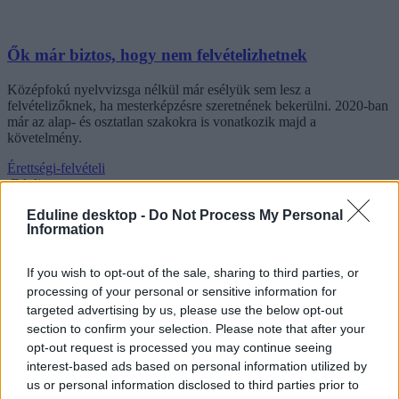
Ők már biztos, hogy nem felvételizhetnek
Középfokú nyelvvizsga nélkül már esélyük sem lesz a
felvételizőknek, ha mesterképzésre szeretnének bekerülni. 2020-ban
már az alap- és osztatlan szakokra is vonatkozik majd a
követelmény.
Érettségi-felvételi
Eduline
Eduline desktop -
Do Not Process My Personal
Information
If you wish to opt-out of the sale, sharing to third parties, or
processing of your personal or sensitive information for
targeted advertising by us, please use the below opt-out
section to confirm your selection. Please note that after your
opt-out request is processed you may continue seeing
interest-based ads based on personal information utilized by
us or personal information disclosed to third parties prior to