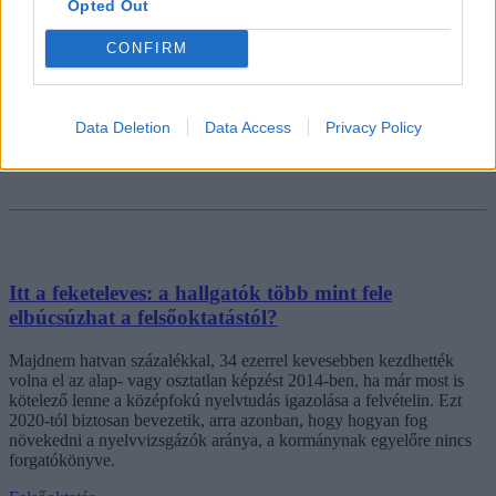
Opted Out
CONFIRM
Data Deletion
Data Access
Privacy Policy
Itt a feketeleves: a hallgatók több mint fele
elbúcsúzhat a felsőoktatástól?
Majdnem hatvan százalékkal, 34 ezerrel kevesebben kezdhették
volna el az alap- vagy osztatlan képzést 2014-ben, ha már most is
kötelező lenne a középfokú nyelvtudás igazolása a felvételin. Ezt
2020-tól biztosan bevezetik, arra azonban, hogy hogyan fog
növekedni a nyelvvizsgázók aránya, a kormánynak egyelőre nincs
forgatókönyve.