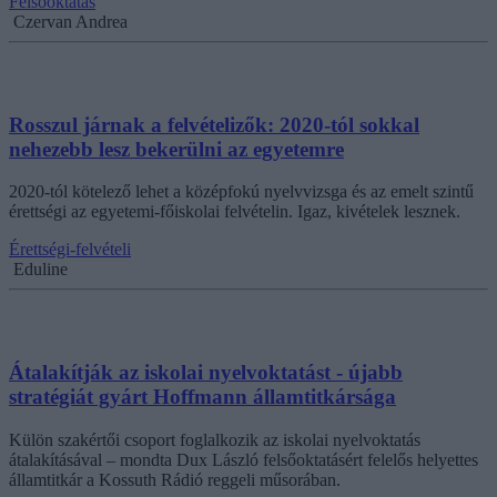
Felsőoktatás
Czervan Andrea
Rosszul járnak a felvételizők: 2020-tól sokkal
nehezebb lesz bekerülni az egyetemre
2020-tól kötelező lehet a középfokú nyelvvizsga és az emelt szintű
érettségi az egyetemi-főiskolai felvételin. Igaz, kivételek lesznek.
Érettségi-felvételi
Eduline
Átalakítják az iskolai nyelvoktatást - újabb
stratégiát gyárt Hoffmann államtitkársága
Külön szakértői csoport foglalkozik az iskolai nyelvoktatás
átalakításával – mondta Dux László felsőoktatásért felelős helyettes
államtitkár a Kossuth Rádió reggeli műsorában.