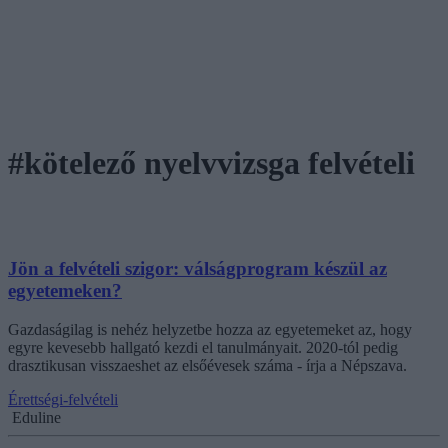
#kötelező nyelvvizsga felvételi
Jön a felvételi szigor: válságprogram készül az
egyetemeken?
Gazdaságilag is nehéz helyzetbe hozza az egyetemeket az, hogy
egyre kevesebb hallgató kezdi el tanulmányait. 2020-tól pedig
drasztikusan visszaeshet az elsőévesek száma - írja a Népszava.
Érettségi-felvételi
Eduline