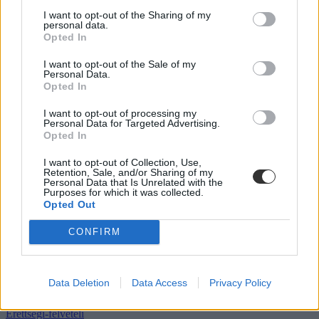
I want to opt-out of the Sharing of my
personal data.
Opted In
Pert nyertek a kölcseys tanárok, ez a 25 legjobb
budapesti gimnázium 2025-ben – mutatjuk a hét
I want to opt-out of the Sale of my
Personal Data.
legfontosabb híreit
Opted In
„Így is nagyon stresszes lesz a felvételi, ezek után még nagyobb lesz
I want to opt-out of processing my
a tétje”, szigorítaná a kormány az órán használható tankönyveket,
Personal Data for Targeted Advertising.
tiltakoznak a történelem- és magyartanárok – ezek voltak a hét
Opted In
legfontosabb eseményei.
I want to opt-out of Collection, Use,
Campus life
Retention, Sale, and/or Sharing of my
Rodler Lili
Personal Data that Is Unrelated with the
Purposes for which it was collected.
Opted Out
CONFIRM
Mikor kezdődik az egyetem azoknak, akik a
keresztféléves felvételin kerülnek be?
Data Deletion
Data Access
Privacy Policy
Válaszolunk.
Érettségi-felvételi