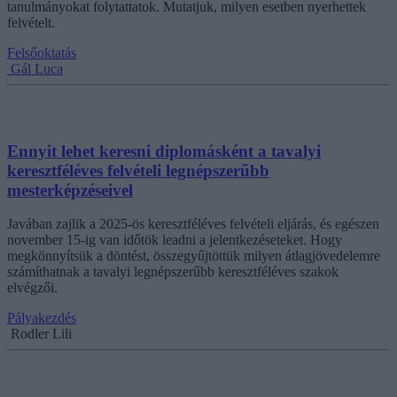
tanulmányokat folytattatok. Mutatjuk, milyen esetben nyerhettek
felvételt.
Felsőoktatás
Gál Luca
Ennyit lehet keresni diplomásként a tavalyi
keresztféléves felvételi legnépszerűbb
mesterképzéseivel
Javában zajlik a 2025-ös keresztféléves felvételi eljárás, és egészen
november 15-ig van időtök leadni a jelentkezéseteket. Hogy
megkönnyítsük a döntést, összegyűjtöttük milyen átlagjövedelemre
számíthatnak a tavalyi legnépszerűbb keresztféléves szakok
elvégzői.
Pályakezdés
Rodler Lili