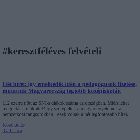
#keresztféléves felvételi
Hét hírei: így emelkedik idén a pedagógusok fizetése,
mutatjuk Magyarország legjobb középiskoláit
112 ezerre nőtt az SNI-s diákok száma az országban. Miért lehet
megoldás a diákhitel? Így szerepeltek a magyar egyetemek a
nemzetközi rangsorokban - ezek voltak a hét legfontosabb hírei.
Közoktatás
Gál Luca