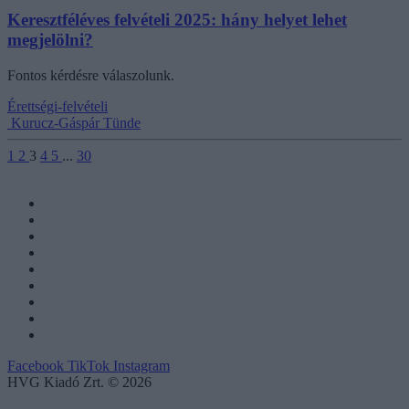
Keresztféléves felvételi 2025: hány helyet lehet
megjelölni?
Fontos kérdésre válaszolunk.
Érettségi-felvételi
Kurucz-Gáspár Tünde
1
2
3
4
5
...
30
Facebook
TikTok
Instagram
HVG Kiadó Zrt. © 2026