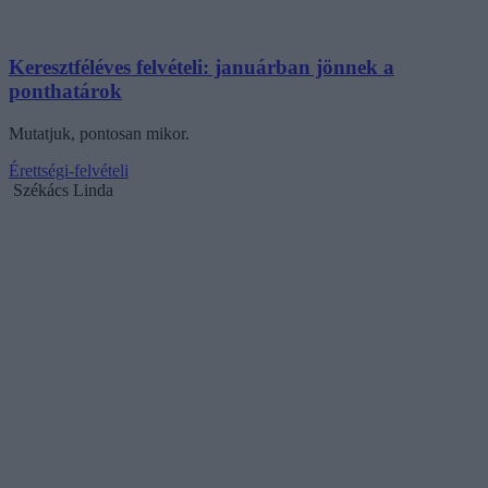
Keresztféléves felvételi: januárban jönnek a
ponthatárok
Mutatjuk, pontosan mikor.
Érettségi-felvételi
Székács Linda