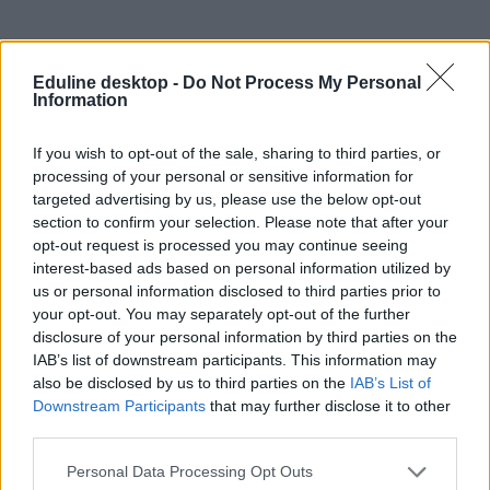
Keresztféléves felvételi: mesterképzésen is jár
Eduline desktop -
Do Not Process My Personal
pluszpont a nyelvvizsgáért?
Information
Már csak pár napig jelentkezhettek a februárban induló felsőoktatási
If you wish to opt-out of the sale, sharing to third parties, or
képzésekre. Megnéztük hol és mennyi pontot kaphattok a
processing of your personal or sensitive information for
nyelvvizsgáért, ha mesterre jelentkeztek.
targeted advertising by us, please use the below opt-out
Felsőoktatás
section to confirm your selection. Please note that after your
Gál Luca
opt-out request is processed you may continue seeing
interest-based ads based on personal information utilized by
us or personal information disclosed to third parties prior to
your opt-out. You may separately opt-out of the further
A héten lejár a keresztféléves felvételi jelentkezési
disclosure of your personal information by third parties on the
határideje
IAB’s list of downstream participants. This information may
also be disclosed by us to third parties on the
IAB’s List of
Már csak néhány napotok maradt, hogy jelentkezzetek.
Downstream Participants
that may further disclose it to other
third parties.
Érettségi-felvételi
Székács Linda
Personal Data Processing Opt Outs