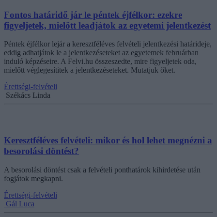
Fontos határidő jár le péntek éjfélkor: ezekre
figyeljetek, mielőtt leadjátok az egyetemi jelentkezést
Péntek éjfélkor lejár a keresztféléves felvételi jelentkezési határideje,
eddig adhatjátok le a jelentkezéseteket az egyetemek februárban
induló képzéseire. A Felvi.hu összeszedte, mire figyeljetek oda,
mielőtt véglegesítitek a jelentkezéseteket. Mutatjuk őket.
Érettségi-felvételi
Székács Linda
Keresztféléves felvételi: mikor és hol lehet megnézni a
besorolási döntést?
A besorolási döntést csak a felvételi ponthatárok kihirdetése után
fogjátok megkapni.
Érettségi-felvételi
Gál Luca