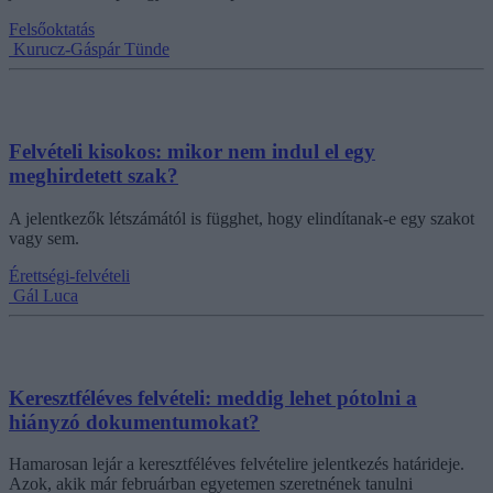
Felsőoktatás
Kurucz-Gáspár Tünde
Felvételi kisokos: mikor nem indul el egy
meghirdetett szak?
A jelentkezők létszámától is függhet, hogy elindítanak-e egy szakot
vagy sem.
Érettségi-felvételi
Gál Luca
Keresztféléves felvételi: meddig lehet pótolni a
hiányzó dokumentumokat?
Hamarosan lejár a keresztféléves felvételire jelentkezés határideje.
Azok, akik már februárban egyetemen szeretnének tanulni