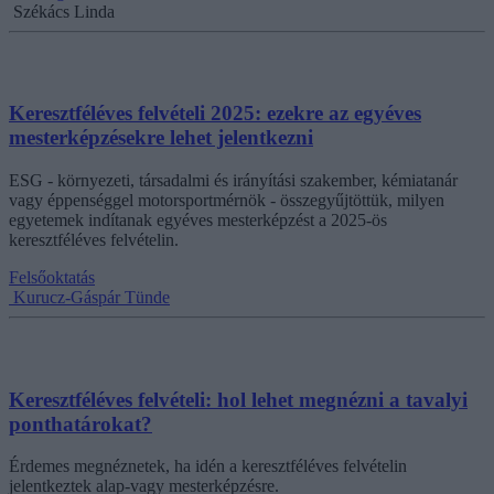
Székács Linda
Keresztféléves felvételi 2025: ezekre az egyéves
mesterképzésekre lehet jelentkezni
ESG - környezeti, társadalmi és irányítási szakember, kémiatanár
vagy éppenséggel motorsportmérnök - összegyűjtöttük, milyen
egyetemek indítanak egyéves mesterképzést a 2025-ös
keresztféléves felvételin.
Felsőoktatás
Kurucz-Gáspár Tünde
Keresztféléves felvételi: hol lehet megnézni a tavalyi
ponthatárokat?
Érdemes megnéznetek, ha idén a keresztféléves felvételin
jelentkeztek alap-vagy mesterképzésre.