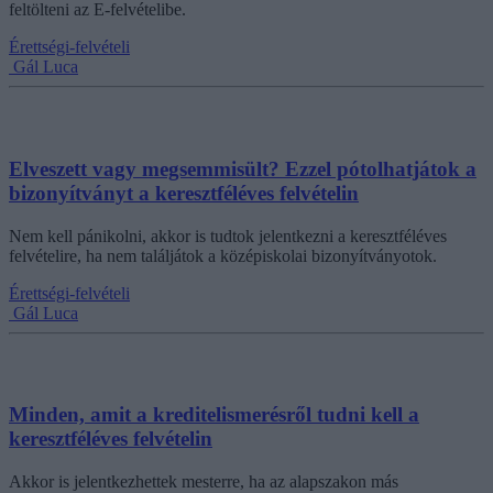
feltölteni az E-felvételibe.
Érettségi-felvételi
Gál Luca
Elveszett vagy megsemmisült? Ezzel pótolhatjátok a
bizonyítványt a keresztféléves felvételin
Nem kell pánikolni, akkor is tudtok jelentkezni a keresztféléves
felvételire, ha nem találjátok a középiskolai bizonyítványotok.
Érettségi-felvételi
Gál Luca
Minden, amit a kreditelismerésről tudni kell a
keresztféléves felvételin
Akkor is jelentkezhettek mesterre, ha az alapszakon más