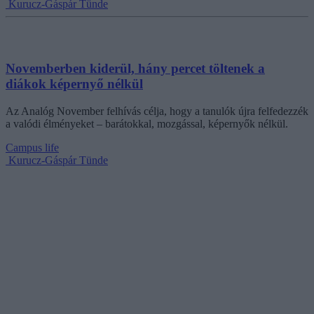
Kurucz-Gáspár Tünde
Novemberben kiderül, hány percet töltenek a
diákok képernyő nélkül
Az Analóg November felhívás célja, hogy a tanulók újra felfedezzék
a valódi élményeket – barátokkal, mozgással, képernyők nélkül.
Campus life
Kurucz-Gáspár Tünde