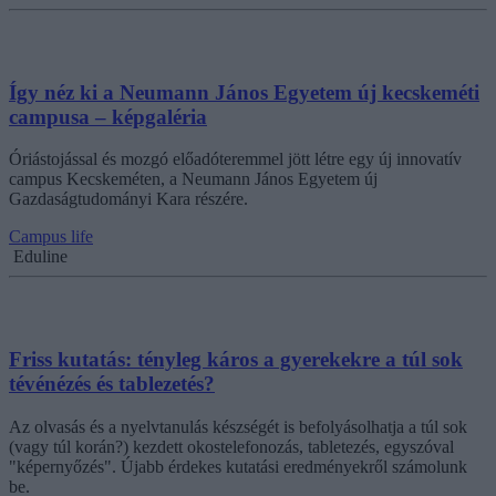
Így néz ki a Neumann János Egyetem új kecskeméti
campusa – képgaléria
Óriástojással és mozgó előadóteremmel jött létre egy új innovatív
campus Kecskeméten, a Neumann János Egyetem új
Gazdaságtudományi Kara részére.
Campus life
Eduline
Friss kutatás: tényleg káros a gyerekekre a túl sok
tévénézés és tablezetés?
Az olvasás és a nyelvtanulás készségét is befolyásolhatja a túl sok
(vagy túl korán?) kezdett okostelefonozás, tabletezés, egyszóval
"képernyőzés". Újabb érdekes kutatási eredményekről számolunk
be.