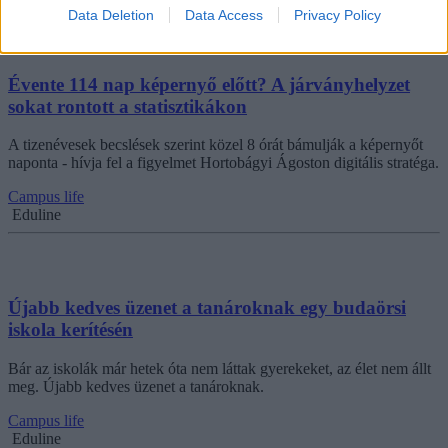
Data Deletion
Data Access
Privacy Policy
Évente 114 nap képernyő előtt? A járványhelyzet
sokat rontott a statisztikákon
A tizenévesek becslések szerint közel 8 órát bámulják a képernyőt
naponta - hívja fel a figyelmet Hortobágyi Ágoston digitális stratéga.
Campus life
Eduline
Újabb kedves üzenet a tanároknak egy budaörsi
iskola kerítésén
Bár az iskolák már hetek óta nem láttak gyerekeket, az élet nem állt
meg. Újabb kedves üzenet a tanároknak.
Campus life
Eduline