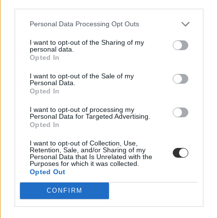
third parties.
Personal Data Processing Opt Outs
I want to opt-out of the Sharing of my
personal data.
Opted In
I want to opt-out of the Sale of my
Personal Data.
Opted In
I want to opt-out of processing my
Personal Data for Targeted Advertising.
Opted In
I want to opt-out of Collection, Use,
Retention, Sale, and/or Sharing of my
Personal Data that Is Unrelated with the
Friss kutatás: a sok képernyőidő rontja a gyerekek
Purposes for which it was collected.
szókincsfejlődését
Opted Out
Sokat romlott a helyzet a koronavírus-járvány alatt.
CONFIRM
Campus life
Tornyos Kata