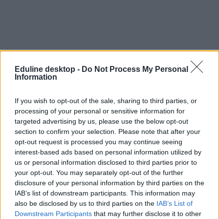
Eduline desktop -
Do Not Process My Personal
Information
Mese és mondóka helyett telefon: súlyos
If you wish to opt-out of the sale, sharing to third parties, or
következménye lehet
processing of your personal or sensitive information for
targeted advertising by us, please use the below opt-out
Hiányos szókincs, kevés szinonima, nem elég fejlett nyelvi
section to confirm your selection. Please note that after your
asszociációs képesség - ilyen következményei lehetnek egy ovisnál,
opt-out request is processed you may continue seeing
ha otthon túl sokszor kerül elő az okostelefon, tablet.
interest-based ads based on personal information utilized by
us or personal information disclosed to third parties prior to
Közoktatás
Kurucz-Gáspár Tünde
your opt-out. You may separately opt-out of the further
disclosure of your personal information by third parties on the
IAB’s list of downstream participants. This information may
also be disclosed by us to third parties on the
IAB’s List of
Downstream Participants
that may further disclose it to other