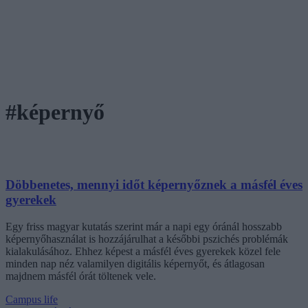
#képernyő
Döbbenetes, mennyi időt képernyőznek a másfél éves
gyerekek
Egy friss magyar kutatás szerint már a napi egy óránál hosszabb
képernyőhasználat is hozzájárulhat a későbbi pszichés problémák
kialakulásához. Ehhez képest a másfél éves gyerekek közel fele
minden nap néz valamilyen digitális képernyőt, és átlagosan
majdnem másfél órát töltenek vele.
Campus life