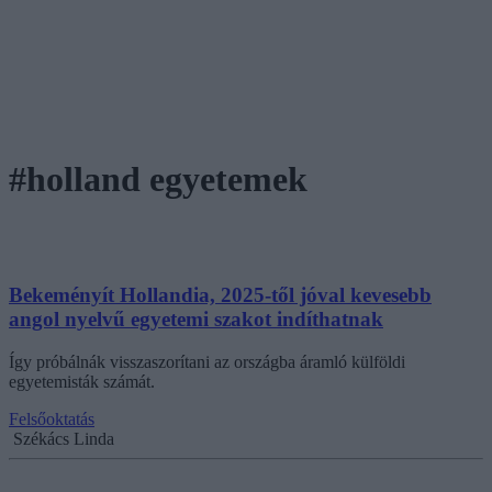
#holland egyetemek
Bekeményít Hollandia, 2025-től jóval kevesebb
angol nyelvű egyetemi szakot indíthatnak
Így próbálnák visszaszorítani az országba áramló külföldi
egyetemisták számát.
Felsőoktatás
Székács Linda