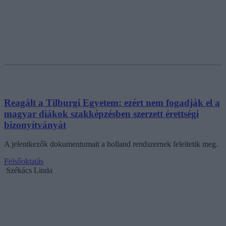
Reagált a Tilburgi Egyetem: ezért nem fogadják el a
magyar diákok szakképzésben szerzett érettségi
bizonyítványát
A jelentkezők dokumentumait a holland rendszernek feleltetik meg.
Felsőoktatás
Székács Linda