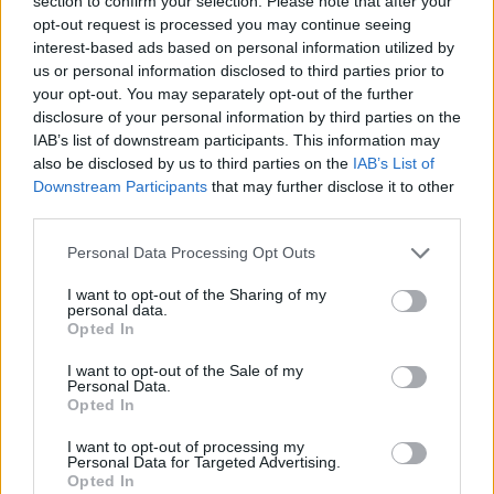
section to confirm your selection. Please note that after your
történései.
opt-out request is processed you may continue seeing
Közoktatás
interest-based ads based on personal information utilized by
Gál Luca
us or personal information disclosed to third parties prior to
your opt-out. You may separately opt-out of the further
disclosure of your personal information by third parties on the
IAB’s list of downstream participants. This information may
A felvételi rendszert a saját diákjaikra szabják - ezért
also be disclosed by us to third parties on the
IAB’s List of
nem fogadják el a magyar diákok szakképzésben
Downstream Participants
that may further disclose it to other
szerzett érettségijét a holland egyetemek
third parties.
A magyar kormány szerint "nem megfelelően járnak el", valójában
Personal Data Processing Opt Outs
azonban logikus magyarázat van arra, miért nem fogadják el a
holland egyetemek a magyar diákok szakképzésben szerzett
I want to opt-out of the Sharing of my
personal data.
érettségijét. Nádas Ritával, az Engame Akadémia oktatásvezetőjével
Opted In
beszélgettünk.
Érettségi-felvételi
I want to opt-out of the Sale of my
Personal Data.
Székács Linda
Opted In
I want to opt-out of processing my
Personal Data for Targeted Advertising.
Opted In
Olcsó és világszínvonalú képzésekkel várja a külföldi