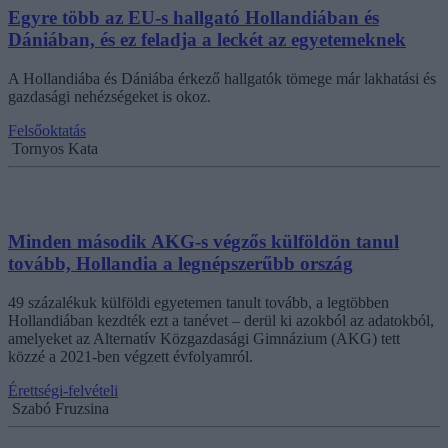
Egyre több az EU-s hallgató Hollandiában és
Dániában, és ez feladja a leckét az egyetemeknek
A Hollandiába és Dániába érkező hallgatók tömege már lakhatási és
gazdasági nehézségeket is okoz.
Felsőoktatás
Tornyos Kata
Minden második AKG-s végzős külföldön tanul
tovább, Hollandia a legnépszerűbb ország
49 százalékuk külföldi egyetemen tanult tovább, a legtöbben
Hollandiában kezdték ezt a tanévet – derül ki azokból az adatokból,
amelyeket az Alternatív Közgazdasági Gimnázium (AKG) tett
közzé a 2021-ben végzett évfolyamról.
Érettségi-felvételi
Szabó Fruzsina