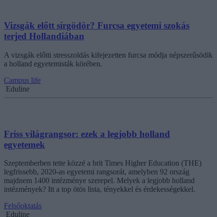
Vizsgák előtt sírgödör? Furcsa egyetemi szokás
terjed Hollandiában
A vizsgák előtti stresszoldás kifejezetten furcsa módja népszerűsödik
a holland egyetemisták körében.
Campus life
Eduline
Friss világrangsor: ezek a legjobb holland
egyetemek
Szeptemberben tette közzé a brit Times Higher Education (THE)
legfrissebb, 2020-as egyetemi rangsorát, amelyben 92 ország
majdnem 1400 intézménye szerepel. Melyek a legjobb holland
intézmények? Itt a top ötös lista, tényekkel és érdekességekkel.
Felsőoktatás
Eduline