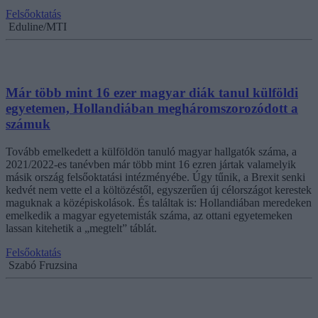
Felsőoktatás
Eduline/MTI
Már több mint 16 ezer magyar diák tanul külföldi
egyetemen, Hollandiában megháromszorozódott a
számuk
Tovább emelkedett a külföldön tanuló magyar hallgatók száma, a
2021/2022-es tanévben már több mint 16 ezren jártak valamelyik
másik ország felsőoktatási intézményébe. Úgy tűnik, a Brexit senki
kedvét nem vette el a költözéstől, egyszerűen új célországot kerestek
maguknak a középiskolások. És találtak is: Hollandiában meredeken
emelkedik a magyar egyetemisták száma, az ottani egyetemeken
lassan kitehetik a „megtelt” táblát.
Felsőoktatás
Szabó Fruzsina