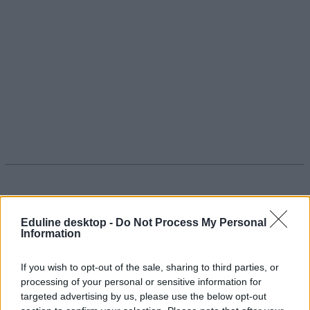
A hét hírei: több mint 120 ezren jelentkeztek a
Eduline desktop -
Do Not Process My Personal
felsőoktatásba, súlyos következményekkel járna az
Information
állami iskolák fenntartóváltása
If you wish to opt-out of the sale, sharing to third parties, or
Utánajártunk miért nem mehetnek a magyar szakképzésben
processing of your personal or sensitive information for
érettségizett diákok a holland egyetemekre. Mutatjuk, hogyan
targeted advertising by us, please use the below opt-out
változik idén a magyar érettségi – ezek voltak a hét legfontosabb