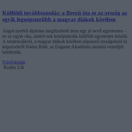
Külföldi továbbtanulás: a Brexit óta ez az ország az
egyik legnépszerűbb a magyar diákok körében
Angol nyelvű diploma megfizethető áron egy jó nevű egyetemen -
ez az egyik oka, amiért sok középiskolás külföldi egyetemre készül.
A tendenciákról, a magyar diákok körében népszerű országokról és
képzésekről Nádas Ritát, az Engame Akadémia oktatási vezetőjét
kérdeztük.
Felsőoktatás
Rodler Lili