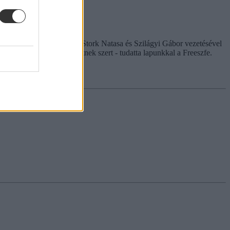
én: Török-Illyés Orsolya, Stork Natasa és Szilágyi Gábor vezetésével
 ügyelői ismeretekre tehetnek szert - tudatta lapunkkal a Freeszfe.