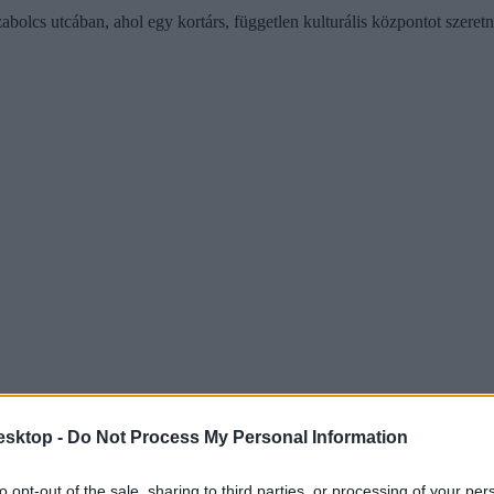
abolcs utcában, ahol egy kortárs, független kulturális központot szeretn
esktop -
Do Not Process My Personal Information
to opt-out of the sale, sharing to third parties, or processing of your per