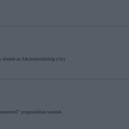
gy döntött az Alkotmánybíróság (Ab).
plomamentő” programjában tanultak.