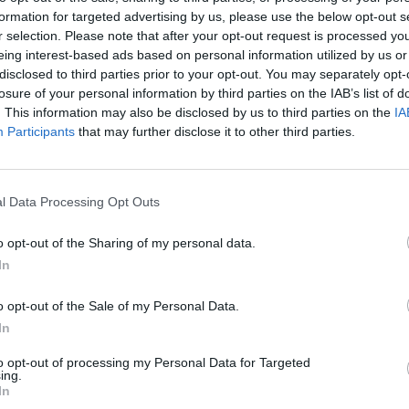
formation for targeted advertising by us, please use the below opt-out s
r selection. Please note that after your opt-out request is processed y
eing interest-based ads based on personal information utilized by us or
disclosed to third parties prior to your opt-out. You may separately opt-
losure of your personal information by third parties on the IAB’s list of
. This information may also be disclosed by us to third parties on the
IA
nak létrehozni
Participants
that may further disclose it to other third parties.
e tud lenni.
l Data Processing Opt Outs
o opt-out of the Sharing of my personal data.
In
áján való részvételt
o opt-out of the Sale of my Personal Data.
uzdít, amit a „Minden egy!” felkiáltású szlogennel hirdetnek. Az egye
In
to opt-out of processing my Personal Data for Targeted
ing.
In