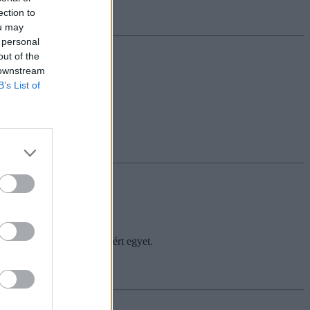
ection to
ou may
 personal
out of the
 downstream
B’s List of
sület azonban ezzel nem ért egyet.