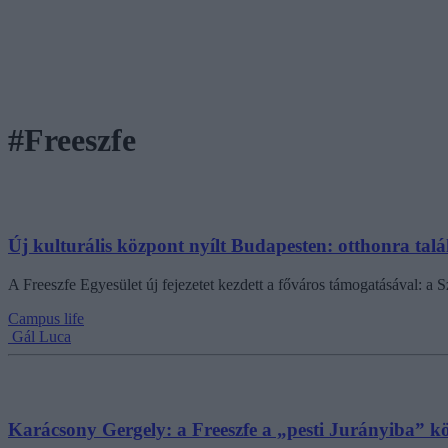
#Freeszfe
Új kulturális központ nyílt Budapesten: otthonra talál
A Freeszfe Egyesület új fejezetet kezdett a főváros támogatásával: a S
Campus life
Gál Luca
Karácsony Gergely: a Freeszfe a „pesti Jurányiba” kö