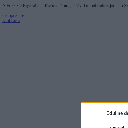
A Freeszfe Egyesület a főváros támogatásával új otthonhoz juthat a Sz
Campus life
Gál Luca
Eduline d
If you wish 