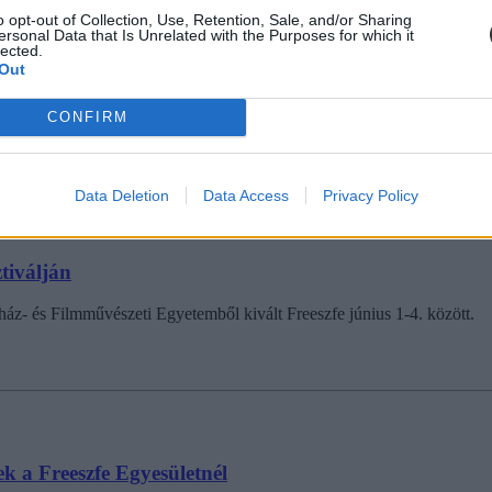
o opt-out of Collection, Use, Retention, Sale, and/or Sharing
ersonal Data that Is Unrelated with the Purposes for which it
e
lected.
Out
k mellett az idei tanévtől két vadiúj szakirány is elstartol a Freeszf
ínházi működés képzésen többek között rendezőasszisztensi, kellékesi és
CONFIRM
Data Deletion
Data Access
Privacy Policy
ztiválján
áz- és Filmművészeti Egyetemből kivált Freeszfe június 1-4. között.
k a Freeszfe Egyesületnél