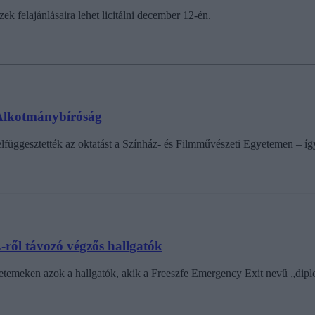
k felajánlásaira lehet licitálni december 12-én.
 Alkotmánybíróság
lfüggesztették az oktatást a Színház- és Filmművészeti Egyetemen – í
ről távozó végzős hallgatók
gyetemeken azok a hallgatók, akik a Freeszfe Emergency Exit nevű „di