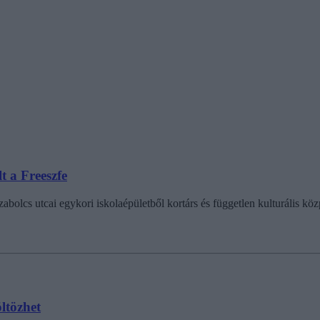
t a Freeszfe
zabolcs utcai egykori iskolaépületből kortárs és független kulturális köz
ltözhet