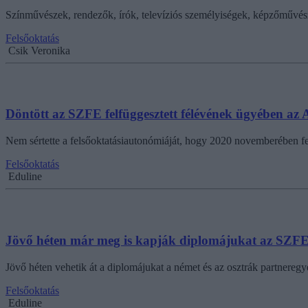
Színművészek, rendezők, írók, televíziós személyiségek, képzőművésze
Felsőoktatás
Csik Veronika
Döntött az SZFE felfüggesztett félévének ügyében az
Nem sértette a felsőoktatásiautonómiáját, hogy 2020 novemberében fe
Felsőoktatás
Eduline
Jövő héten már meg is kapják diplomájukat az SZFE-
Jövő héten vehetik át a diplomájukat a német és az osztrák partnere
Felsőoktatás
Eduline