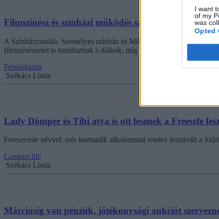
I want t
of my P
Filmszínész és színházi működés szakot indít a Freeszf
was col
Opted 
A Színházcsináló, Személyes színház és Művészeti kommunikáció képzése
filmszínészetet is tanulhatnak a diákok, míg a Szabó Julcsi vezette Sz
Felsőoktatás
Székács Linda
Lady Dömper és Tibi atya is ott lesznek a Freeszfe fes
Freeszemle névvel, már harmadik alkalommal rendez fesztivált a Szính
Campus life
Székács Linda
Márciusig van pénzük, jótékonysági aukciót szervezne