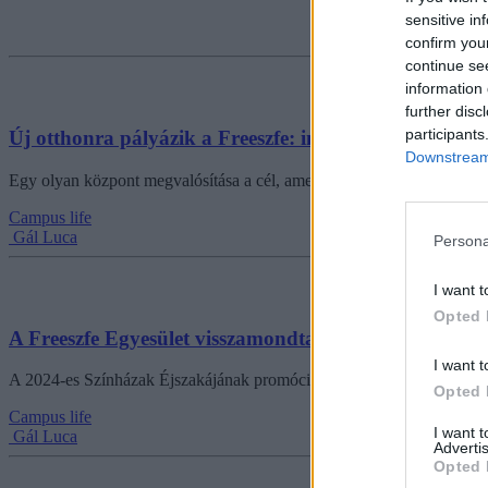
sensitive in
confirm you
continue se
information 
further disc
participants
Új otthonra pályázik a Freeszfe: inkubátorházat akar
Downstream 
Egy olyan központ megvalósítása a cél, amely a fiatal művészek sziget
Campus life
Gál Luca
Persona
I want t
Opted 
A Freeszfe Egyesület visszamondta a Színházak Éjszak
I want t
A 2024-es Színházak Éjszakájának promóciója az összekapaszkodásra b
Opted 
Campus life
I want 
Gál Luca
Advertis
Opted 