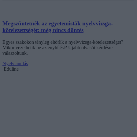
Megszüntetnék az egyetemisták nyelvvizsga-
kötelezettségét: még nincs döntés
Egyes szakokon tényleg eltörlik a nyelvvizsga-kötelezettséget?
Mikor vezethetik be az enyhítést? Újabb olvasói kérdésre
válaszoltunk.
Nyelvtanulás
Eduline