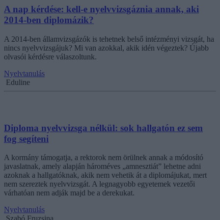
A nap kérdése: kell-e nyelvvizsgáznia annak, aki
2014-ben diplomázik?
A 2014-ben államvizsgázók is tehetnek belső intézményi vizsgát, ha
nincs nyelvvizsgájuk? Mi van azokkal, akik idén végeztek? Újabb
olvasói kérdésre válaszoltunk.
Nyelvtanulás
Eduline
Diploma nyelvvizsga nélkül: sok hallgatón ez sem
fog segíteni
A kormány támogatja, a rektorok nem örülnek annak a módosító
javaslatnak, amely alapján hároméves „amnesztiát” lehetne adni
azoknak a hallgatóknak, akik nem vehetik át a diplomájukat, mert
nem szereztek nyelvvizsgát. A legnagyobb egyetemek vezetői
várhatóan nem adják majd be a derekukat.
Nyelvtanulás
Szabó Fruzsina