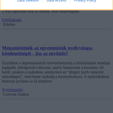
Data Deletion
Data Access
Privacy Policy
ha az eredeti tervekkel ellentétben már jövőre 300-ra emelkedne a
minimumponthatár, és beszámoltunk arról is, mennyi pénzt keresnek
a friss diplomás nők és férfiak. Heti összefoglaló.
Felsőoktatás
Eduline
Megszüntetnék az egyetemisták nyelvvizsga-
kötelezettségét - jön az enyhítés?
Enyhítene a diplomaszerzés követelményein a felsőoktatási stratégia
legújabb, átdolgozott változata, amely hamarosan a kormány elé
kerül: azokon a szakokon, amelyeken az "idegen nyelv ismerete
másodlagos", nem lenne szükség a bizonyítványra. A statisztikákon
biztosan javítana az új rendszer.
Nyelvtanulás
Czervan Andrea