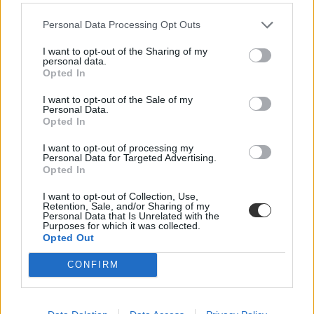
Personal Data Processing Opt Outs
I want to opt-out of the Sharing of my
personal data.
Opted In
I want to opt-out of the Sale of my
Personal Data.
Opted In
I want to opt-out of processing my
Personal Data for Targeted Advertising.
Opted In
I want to opt-out of Collection, Use,
Retention, Sale, and/or Sharing of my
Personal Data that Is Unrelated with the
A hét hírei: ilyen az új felsőoktatási stratégia, már
Purposes for which it was collected.
Opted Out
2014-ben 300 lehet a minimumponthatár
CONFIRM
Egyes szakokon nyelvvizsga nélkül is lehetne diplomát szerezni az
új felsőoktatási stratégia szerint. A dokumentum szűkítené a képzési
kínálatot is: az intézmények profiljába nem illő szakoktól
megvonnák az állami ösztöndíjas helyeket. Megnéztük, mivel járna,