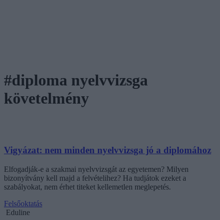
#diploma nyelvvizsga
követelmény
Vigyázat: nem minden nyelvvizsga jó a diplomához
Elfogadják-e a szakmai nyelvvizsgát az egyetemen? Milyen
bizonyítvány kell majd a felvételihez? Ha tudjátok ezeket a
szabályokat, nem érhet titeket kellemetlen meglepetés.
Felsőoktatás
Eduline