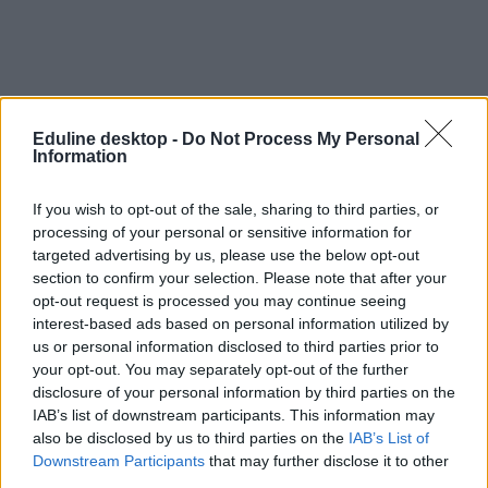
Eduline desktop -
Do Not Process My Personal
Information
If you wish to opt-out of the sale, sharing to third parties, or
Elfogadják-e az új, az alapfokúnál könnyebb
processing of your personal or sensitive information for
nyelvvizsgát az egyetemek?
targeted advertising by us, please use the below opt-out
section to confirm your selection. Please note that after your
Elfogadják-e majd az új, A2-es nyelvvizsgát az egyetemek,
opt-out request is processed you may continue seeing
főiskolák? Minden szakon feltétel lesz a bizonyítvány? Újabb
olvasói kérdésre válaszoltunk.
interest-based ads based on personal information utilized by
us or personal information disclosed to third parties prior to
Nyelvtanulás
your opt-out. You may separately opt-out of the further
Eduline
disclosure of your personal information by third parties on the
IAB’s list of downstream participants. This information may
also be disclosed by us to third parties on the
IAB’s List of
Downstream Participants
that may further disclose it to other
third parties.