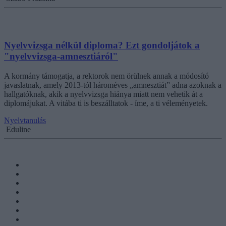
Nyelvvizsga nélkül diploma? Ezt gondoljátok a
"nyelvvizsga-amnesztiáról"
A kormány támogatja, a rektorok nem örülnek annak a módosító
javaslatnak, amely 2013-tól hároméves „amnesztiát” adna azoknak a
hallgatóknak, akik a nyelvvizsga hiánya miatt nem vehetik át a
diplomájukat. A vitába ti is beszálltatok - íme, a ti véleményetek.
Nyelvtanulás
Eduline