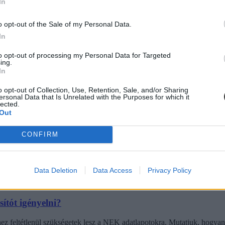
In
ica?
o opt-out of the Sale of my Personal Data.
In
tek meg, érdemes minél hamarabb elindítani a következő igénylését.
to opt-out of processing my Personal Data for Targeted
ing.
In
o opt-out of Collection, Use, Retention, Sale, and/or Sharing
ersonal Data that Is Unrelated with the Purposes for which it
lected.
l elmennetek az okmányirodába
Out
igazolványotokhoz.
CONFIRM
Data Deletion
Data Access
Privacy Policy
ítót igényelni?
éhez feltétlenül szükségetek lesz a NEK adatlapotokra. Mutatjuk, hogy