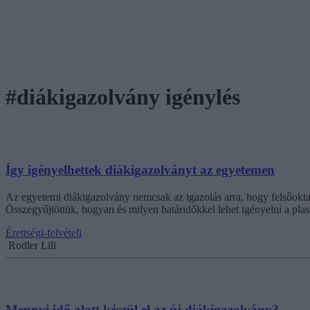
#diákigazolvány igénylés
Így igényelhettek diákigazolványt az egyetemen
Az egyetemi diákigazolvány nemcsak az igazolás arra, hogy felsőokt
Összegyűjtöttük, hogyan és milyen határidőkkel lehet igényelni a plasz
Érettségi-felvételi
Rodler Lili
Mennyi idő alatt készül el az új diákigazolvány?