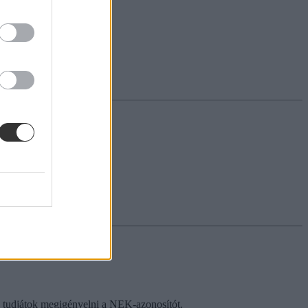
an tudjátok megigényelni a NEK-azonosítót.