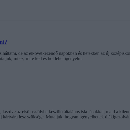
lni?
ináltatni, de az elkövetkezendő napokban és hetekben az új középiskolá
tjuk, mi ez, mire kell és hol lehet igényelni.
, kezdve az első osztályba készülő általános iskolásokkal, majd a kilen
 új kártyára lesz szüksége. Mutatjuk, hogyan igényelhettek diákigazolv