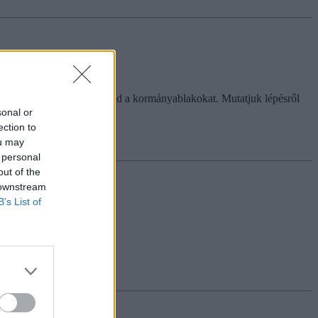
n sokan megrohamozzák majd a kormányablakokat. Mutatjuk lépésről
sonal or
ection to
ou may
 personal
out of the
 downstream
B’s List of