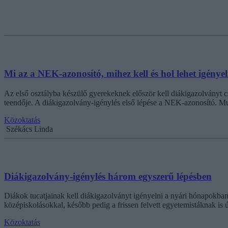
Mi az a NEK-azonosító, mihez kell és hol lehet igénye
Az első osztályba készülő gyerekeknek először kell diákigazolványt cs
teendője. A diákigazolvány-igénylés első lépése a NEK-azonosító. Muta
Közoktatás
Székács Linda
Diákigazolvány-igénylés három egyszerű lépésben
Diákok tucatjainak kell diákigazolványt igényelni a nyári hónapokban
középiskolásokkal, később pedig a frissen felvett egyetemistáknak is
Közoktatás