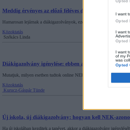
Opted 
Meddig érvényes az előző féléves diákigazolvány matr
I want t
Opted 
Hamarosan lejárnak a diákigazolványok, ezért ha eddig még nem tetté
Közoktatás
I want 
Advertis
Székács Linda
Opted 
I want t
of my P
was col
Diákigazolvány igénylése: ebben az esetben nem kel
Opted 
Mutatjuk, milyen esetben tudtok online NEK-azonosítót kérni a diák
Közoktatás
Kurucz-Gáspár Tünde
Új iskola, új diákigazolvány: hogyan kell NEK-azonos
Ha új iskolában kezditek a tanévet, akkor a diákigazolvány igénylés