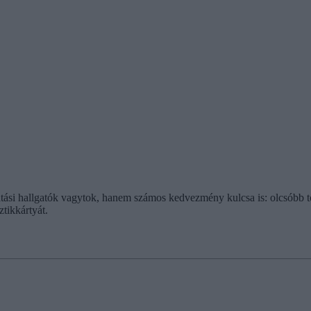
atási hallgatók vagytok, hanem számos kedvezmény kulcsa is: olcsóbb 
tikkártyát.