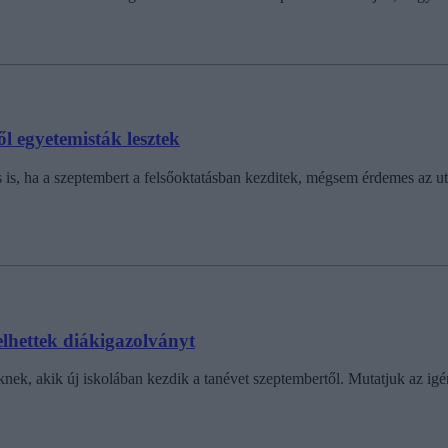
ől egyetemisták lesztek
s is, ha a szeptembert a felsőoktatásban kezditek, mégsem érdemes az ut
elhettek diákigazolványt
ek, akik új iskolában kezdik a tanévet szeptembertől. Mutatjuk az igé