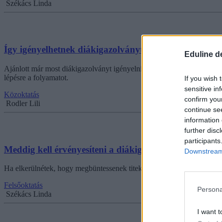
Székács Linda
Így igényelhetnek diákigazolványt a leendő elsősök
Eduline d
Ajánlott már most diákigazolványt igényelni azoknak a gyerekeknek,
lépésre a folyamatot.
If you wish 
sensitive in
Közoktatás
confirm you
Rodler Lili
continue se
information 
further disc
participants
Meddig kell érvényesíteni a diákigazolványt?
Downstream 
Ha elkerülnétek, hogy megbüntessenek titeket, ezt a dátumot érdemes 
Felsőoktatás
Persona
Székács Linda
I want t