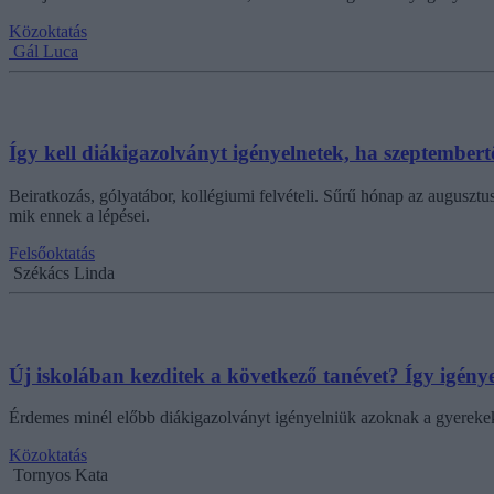
Közoktatás
Gál Luca
Így kell diákigazolványt igényelnetek, ha szeptembert
Beiratkozás, gólyatábor, kollégiumi felvételi. Sűrű hónap az augusztu
mik ennek a lépései.
Felsőoktatás
Székács Linda
Új iskolában kezditek a következő tanévet? Így igény
Érdemes minél előbb diákigazolványt igényelniük azoknak a gyerekekn
Közoktatás
Tornyos Kata