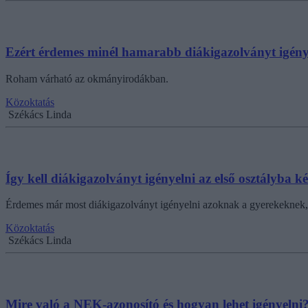
Ezért érdemes minél hamarabb diákigazolványt igény
Roham várható az okmányirodákban.
Közoktatás
Székács Linda
Így kell diákigazolványt igényelni az első osztályba 
Érdemes már most diákigazolványt igényelni azoknak a gyerekeknek, 
Közoktatás
Székács Linda
Mire való a NEK-azonosító és hogyan lehet igényelni