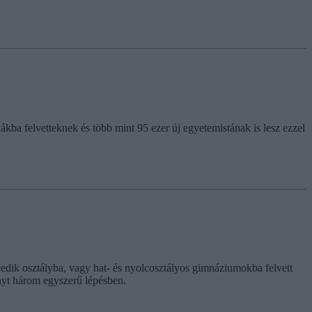
kba felvetteknek és több mint 95 ezer új egyetemistának is lesz ezzel
cedik osztályba, vagy hat- és nyolcosztályos gimnáziumokba felvett
ányt három egyszerű lépésben.