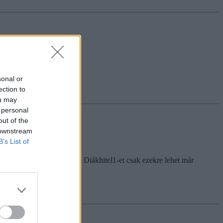
sonal or
ection to
ou may
 personal
out of the
 downstream
B’s List of
diákhitel számla. Júliustól Diákhitel1-et csak ezekre lehet már