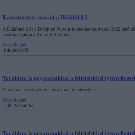
Kamatmentes marad a Diákhitel 2
A Diákhitel 2 és a Diákhitel Plusz is kamatmentes marad 2022 első fé
vezérigazgatója a Kossuth Rádióban.
Felsőoktatás
Eduline/MTI
Továbbra is ugyanazokkal a feltételekkel igényelhette
Marad az alacsony kamat és a kamatmentesség is.
Felsőoktatás
Tóth Alexandra
Továbbra is ugyanazokkal a feltételekkel igényelhette