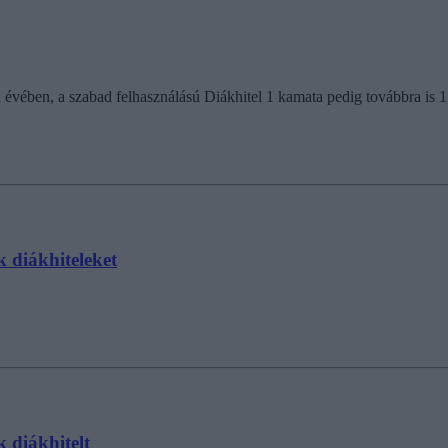
l évében, a szabad felhasználású Diákhitel 1 kamata pedig továbbra is 
k diákhiteleket
k diákhitelt