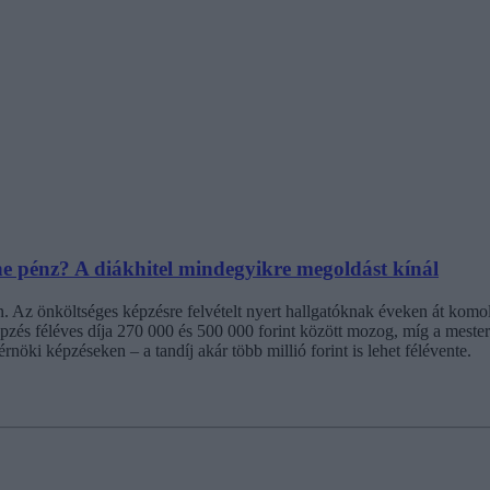
ne pénz? A diákhitel mindegyikre megoldást kínál
 Az önköltséges képzésre felvételt nyert hallgatóknak éveken át komol
képzés féléves díja 270 000 és 500 000 forint között mozog, míg a mest
öki képzéseken – a tandíj akár több millió forint is lehet félévente.