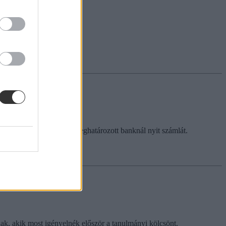
vre.
álású diákhitelt, aki egy meghatározott banknál nyit számlát.
nak, akik most igényelnék először a tanulmányi kölcsönt.