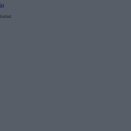
át
 kamat.