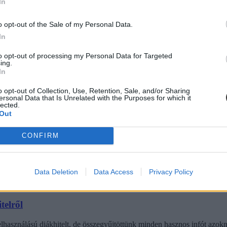
In
itel-kamatstop
o opt-out of the Sale of my Personal Data.
In
e, ezúttal a diákhitelek kamatait állítják meg. De úgy tűnik, csak fél é
to opt-out of processing my Personal Data for Targeted
ing.
In
o opt-out of Collection, Use, Retention, Sale, and/or Sharing
ersonal Data that Is Unrelated with the Purposes for which it
lected.
é a kormány
Out
tervezet szerint 2023 júliusától csak annak utalják ki a szabad felhaszn
CONFIRM
Data Deletion
Data Access
Privacy Policy
telről
elhasználású diákhitelt, de összegyűjtöttünk minden hasznos infót azok