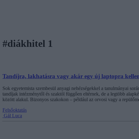
#diákhitel 1
Tandíjra, lakhatásra vagy akár egy új laptopra kelle
Sok egyetemista szembesül anyagi nehézségekkel a tanulmányai során.
tandíjak intézménytől és szaktól függően eltérnek, de a legtöbb alap
között alakul. Bizonyos szakokon – például az orvosi vagy a repülőmérn
Felsőoktatás
Gál Luca