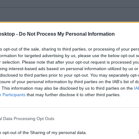
khitel kamata
esktop -
Do Not Process My Personal Information
g maradt le, ezt jelzésünk után javították.
to opt-out of the sale, sharing to third parties, or processing of your per
formation for targeted advertising by us, please use the below opt-out s
r selection. Please note that after your opt-out request is processed y
eing interest-based ads based on personal information utilized by us or
disclosed to third parties prior to your opt-out. You may separately opt-
losure of your personal information by third parties on the IAB’s list of
 szabadfelhasználású diákhitelt igényelni
. This information may also be disclosed by us to third parties on the
IA
Participants
that may further disclose it to other third parties.
lesz elérhető a például ingyenes bankkártyát is biztosító kedvezményes 
nális.
l Data Processing Opt Outs
o opt-out of the Sharing of my personal data.