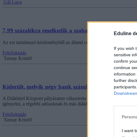
Gál Luca
7,99 százalékra emelkedik a szabad felhasználású diá
Eduline d
Az ezt tartalmazó közleményből az állami cég weboldaláról épp a lénye
If you wish 
Felsőoktatás
sensitive in
Tarnay Kristóf
confirm you
continue se
information 
further disc
Kiderült, melyik négy bank számlájára lehet júliustól
participants
Downstream 
A Diákhitel Központ pályázaton választotta ki ezt a négy céget, náluk 
igényelni, a régebbi adósoknak és más diákhitel-termékek mellé opcio
Felsőoktatás
Persona
Tarnay Kristóf
I want t