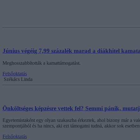
Június végéig 7,99 százalék marad a diákhitel kamat
Meghosszabbították a kamattámogatást.
Felsőoktatás
Székács Linda
Önköltséges képzésre vettek fel? Semmi pánik, mutatj
Egyetemistaként egy olyan szakaszba érkeztek, ahol bizony már a valós
szempontjából és ha nincs, aki ezt támogatni tudná, akkor sok esetben
Felsőoktatás