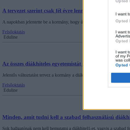
Opted 
A tervezet szerint csak fél évre lenne érvényes a diákh
I want t
Opted 
A napokban jelentette be a kormány, hogy újabb kamatstopot vezetnek b
Felsőoktatás
I want 
Advertis
Eduline
Opted 
I want t
of my P
was col
Az összes diákhiteles egyetemistát egy bankba tereln
Opted 
Jelentős változtatást tervez a kormány a diákhitelezésben, egy rendelet
Felsőoktatás
Eduline
Minden, amit tudni kell a szabad felhasználású diákhi
Sok hallgatónak nem kell bemutatni a diákhitel1-et, vagyis a szabad f