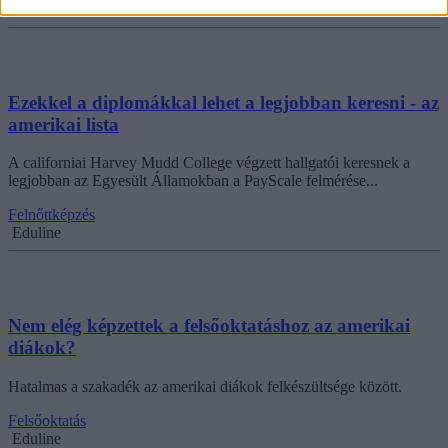
Czervan Andrea
Ezekkel a diplomákkal lehet a legjobban keresni - az
amerikai lista
A californiai Harvey Mudd College végzett hallgatói keresnek a
legjobban az Egyesült Államokban a PayScale felmérése...
Felnőttképzés
Eduline
Nem elég képzettek a felsőoktatáshoz az amerikai
diákok?
Hatalmas a szakadék az amerikai diákok felkészültsége között.
Felsőoktatás
Eduline