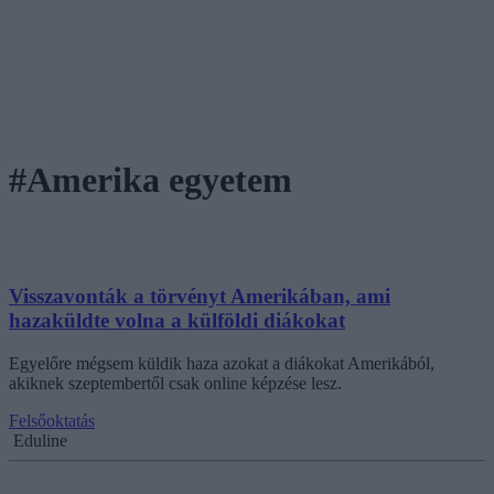
#Amerika egyetem
Visszavonták a törvényt Amerikában, ami
hazaküldte volna a külföldi diákokat
Egyelőre mégsem küldik haza azokat a diákokat Amerikából,
akiknek szeptembertől csak online képzése lesz.
Felsőoktatás
Eduline