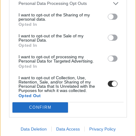
Personal Data Processing Opt Outs
I want to opt-out of the Sharing of my
personal data.
Opted In
I want to opt-out of the Sale of my
Personal Data.
Opted In
I want to opt-out of processing my
Personal Data for Targeted Advertising.
Opted In
Amerikában már repedezik, amit itthon most
I want to opt-out of Collection, Use,
Retention, Sale, and/or Sharing of my
akarnak kialakítani
Personal Data that Is Unrelated with the
Purposes for which it was collected.
Opted Out
Az Egyesült Államokban már lazítanának azon az
intézményrendszeren, amelyet Magyarországon most akar létrehozni
a kormány. Az amerikai közösségi főiskolák, vagyis a community
CONFIRM
college-ok már több mint húsz államban indítanak alapképzéseket is,
most Kalifornia is csatlakozna az új trendhez - írja az Inside Higher
Ed.
Data Deletion
Data Access
Privacy Policy
Felsőoktatás