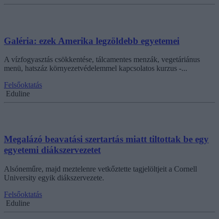
Galéria: ezek Amerika legzöldebb egyetemei
A vízfogyasztás csökkentése, tálcamentes menzák, vegetáriánus
menü, hatszáz környezetvédelemmel kapcsolatos kurzus -...
Felsőoktatás
Eduline
Megalázó beavatási szertartás miatt tiltottak be egy
egyetemi diákszervezetet
Alsóneműre, majd meztelenre vetkőztette tagjelöltjeit a Cornell
University egyik diákszervezete.
Felsőoktatás
Eduline