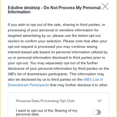
Az egyetem közleménye szerint ők minden esetben körültekintően
és a szabályoknak megfelelően jártak el, ugyanakkor hajlandóak
Eduline desktop -
Do Not Process My Personal
részletesebben is megvizsgálni az ügyet - ha a diákok visszavonják a
Information
panaszukat. Ha a minisztérium elmarasztalja, az intézmény
pénzbírságot is kaphat, amely valószínűleg szigorúbb szabályozást
von majd maga után.
If you wish to opt-out of the sale, sharing to third parties, or
processing of your personal or sensitive information for
szexuális erőszak
targeted advertising by us, please use the below opt-out
egyetem botrány
section to confirm your selection. Please note that after your
nemi erőszak
opt-out request is processed you may continue seeing
USA egyetem
Amerika egyetem
interest-based ads based on personal information utilized by
University of Connecticut
us or personal information disclosed to third parties prior to
your opt-out. You may separately opt-out of the further
Hozzászólások
disclosure of your personal information by third parties on the
IAB’s list of downstream participants. This information may
also be disclosed by us to third parties on the
IAB’s List of
Downstream Participants
that may further disclose it to other
third parties.
Personal Data Processing Opt Outs
I want to opt-out of the Sharing of my
Mikor pihenhettek még 2026-ban? Itt van az összes
personal data.