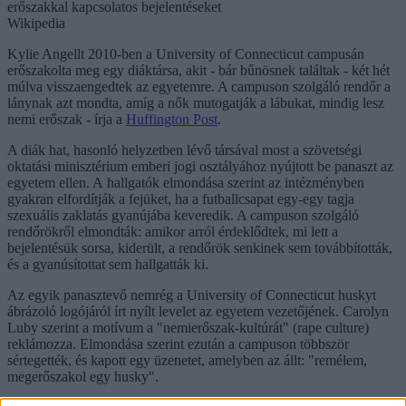
erőszakkal kapcsolatos bejelentéseket
Wikipedia
Kylie Angellt 2010-ben a University of Connecticut campusán
erőszakolta meg egy diáktársa, akit - bár bűnösnek találtak - két hét
múlva visszaengedtek az egyetemre. A campuson szolgáló rendőr a
lánynak azt mondta, amíg a nők mutogatják a lábukat, mindig lesz
nemi erőszak - írja a
Huffington Post
.
A diák hat, hasonló helyzetben lévő társával most a szövetségi
oktatási minisztérium emberi jogi osztályához nyújtott be panaszt az
egyetem ellen. A hallgatók elmondása szerint az intézményben
gyakran elfordítják a fejüket, ha a futballcsapat egy-egy tagja
szexuális zaklatás gyanújába keveredik. A campuson szolgáló
rendőrökről elmondták: amikor arról érdeklődtek, mi lett a
bejelentésük sorsa, kiderült, a rendőrök senkinek sem továbbították,
és a gyanúsítottat sem hallgatták ki.
Az egyik panasztevő nemrég a University of Connecticut huskyt
ábrázoló logójáról írt nyílt levelet az egyetem vezetőjének. Carolyn
Luby szerint a motívum a "nemierőszak-kultúrát" (rape culture)
reklámozza. Elmondása szerint ezután a campuson többször
sértegették, és kapott egy üzenetet, amelyben az állt: "remélem,
megerőszakol egy husky".