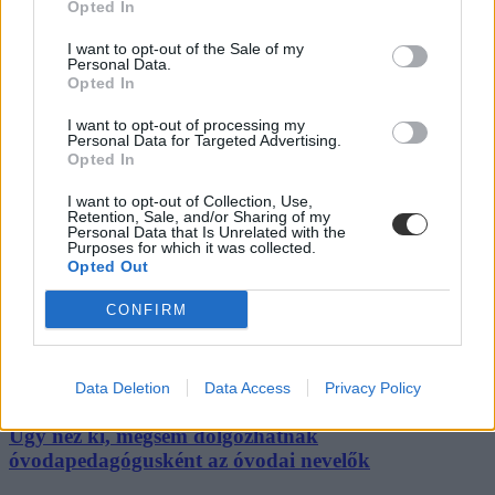
hosszú hétvége és tanítási szünet
Opted In
Még három hosszabb pihenő vár rátok idén: mutatjuk a dátumokat.
I want to opt-out of the Sale of my
Personal Data.
Campus life
Opted In
Kovács Dóri
I want to opt-out of processing my
Personal Data for Targeted Advertising.
Lannert Judit: Rugalmasabb napkezdés, hosszabb
Opted In
szünetek és több mozgás jöhet az alsó tagozatokban
szeptembertől
I want to opt-out of Collection, Use,
Retention, Sale, and/or Sharing of my
Personal Data that Is Unrelated with the
Tizennégy pontos szakmai javaslatcsomagot kaptak az általános
Purposes for which it was collected.
iskolák, amelynek célja, hogy csökkenjen az alsó tagozatos diákok
Opted Out
terhelése, és több idő jusson mozgásra, kreatív tevékenységekre,
valamint tapasztalati tanulásra. Az intézmények már a 2026/2027-es
CONFIRM
tanévtől alkalmazhatják az ajánlásokat – írta Facebook-oldalán
Lannert Judit oktatási miniszter.
Közoktatás
Data Deletion
Data Access
Privacy Policy
Kurucz-Gáspár Tünde
Úgy néz ki, mégsem dolgozhatnak
óvodapedagógusként az óvodai nevelők