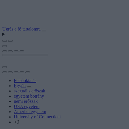
Ugrás a fő tartalomra
Felsőoktatás
Egyéb
szexuális erőszak
egyetem botrány
nemi erőszak
USA egyetem
Amerika egyetem
University of Connecticut
+3