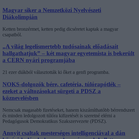
Magyar siker a Nemzetközi Nyelvészeti
Diákolimpián
Ketten bronzérmet, ketten pedig dicséretet kaptak a magyar
csapatból.
„A világ legelismertebb tudósainak előadásait
hallgathatjuk” – két magyar egyetemista is bekerült
a CERN nyári programjába
21 ezer diákból választották ki őket a genfi programba.
NOKS-dolgozók bére, cafetéria, túlórapótlék –
ezeket a változásokat sürgeti a PDSZ a
köznevelésben
Nemcsak magasabb fizetéseket, hanem kiszámíthatóbb bérrendszert
és minden ledolgozott túlóra kifizetését is szeretné elérni a
Pedagógusok Demokratikus Szakszervezete (PDSZ).
Annyit csaltak mesterséges intelligenciával a dán