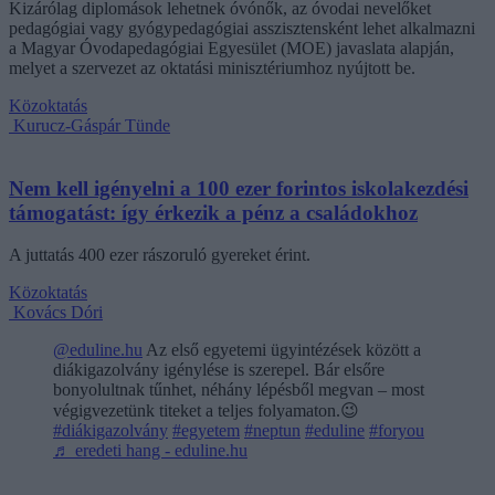
Kizárólag diplomások lehetnek óvónők, az óvodai nevelőket
pedagógiai vagy gyógypedagógiai asszisztensként lehet alkalmazni
a Magyar Óvodapedagógiai Egyesület (MOE) javaslata alapján,
melyet a szervezet az oktatási minisztériumhoz nyújtott be.
Közoktatás
Kurucz-Gáspár Tünde
Nem kell igényelni a 100 ezer forintos iskolakezdési
támogatást: így érkezik a pénz a családokhoz
A juttatás 400 ezer rászoruló gyereket érint.
Közoktatás
Kovács Dóri
@eduline.hu
Az első egyetemi ügyintézések között a
diákigazolvány igénylése is szerepel. Bár elsőre
bonyolultnak tűnhet, néhány lépésből megvan – most
végigvezetünk titeket a teljes folyamaton.😉
#diákigazolvány
#egyetem
#neptun
#eduline
#foryou
♬ eredeti hang - eduline.hu