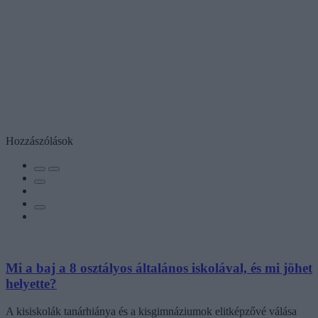
Hozzászólások
Mi a baj a 8 osztályos általános iskolával, és mi jöhet
helyette?
A kisiskolák tanárhiánya és a kisgimnáziumok elitképzővé válása