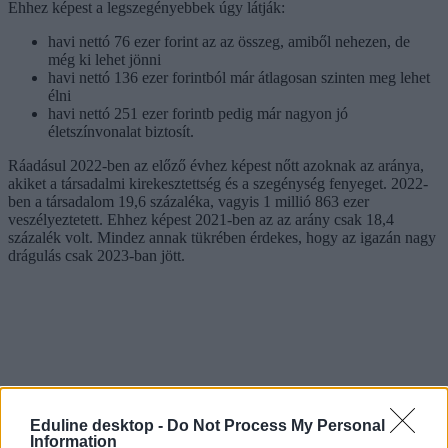
Ehhez képest a legszegényebbek úgy látják:
havi nettó 76 ezer forint az az összeg, amiből nehezen, de
még ki lehet jönni
havi nettó 136 ezer forintból már átlagosan szinten meg lehet
élni
havi nettó 251 ezer forintb pedig már nagyon jó
életszínvonalat biztosít.
Ráadásul 2022-ben az előző évhez képest nőtt azoknak az aránya,
akiket a társadalmi kirekesztettség és a szegénység fenyeget. 2022-
ben a társadalom 19,6 százaléka, vagyis 1 millió 863 ezer
veszélyeztetett. Ehhez képest 2021-ben az az arány csak 18,4
százalék volt. Mindez annak tükrében érdekes, hogy az igazán nagy
drágulás csak 2023-ban jött.
Eduline desktop -
Do Not Process My Personal
Information