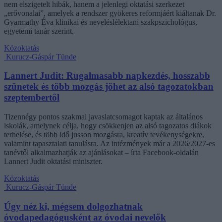
nem elszigetelt hibák, hanem a jelenlegi oktatási szerkezet
„erővonalai”, amelyek a rendszer gyökeres reformjáért kiáltanak Dr.
Gyarmathy Éva klinikai és neveléslélektani szakpszichológus,
egyetemi tanár szerint.
Közoktatás
Kurucz-Gáspár Tünde
Lannert Judit: Rugalmasabb napkezdés, hosszabb
szünetek és több mozgás jöhet az alsó tagozatokban
szeptembertől
Tizennégy pontos szakmai javaslatcsomagot kaptak az általános
iskolák, amelynek célja, hogy csökkenjen az alsó tagozatos diákok
terhelése, és több idő jusson mozgásra, kreatív tevékenységekre,
valamint tapasztalati tanulásra. Az intézmények már a 2026/2027-es
tanévtől alkalmazhatják az ajánlásokat – írta Facebook-oldalán
Lannert Judit oktatási miniszter.
Közoktatás
Kurucz-Gáspár Tünde
Úgy néz ki, mégsem dolgozhatnak
óvodapedagógusként az óvodai nevelők