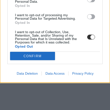
Personal Data.
Opted In
I want to opt-out of processing my
Personal Data for Targeted Advertising.
Opted In
I want to opt-out of Collection, Use,
Retention, Sale, and/or Sharing of my
Personal Data that Is Unrelated with the
Purposes for which it was collected.
szegénység
Opted Out
KSH
jövedelem
CONFIRM
Data Deletion
Data Access
Privacy Policy