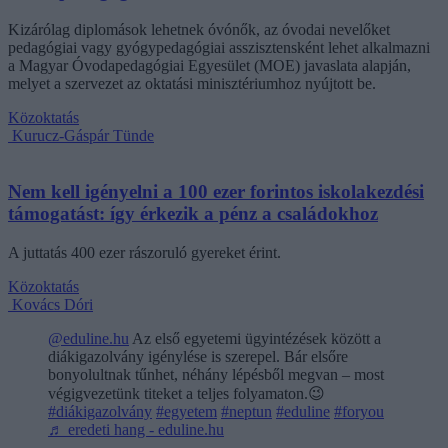
Kizárólag diplomások lehetnek óvónők, az óvodai nevelőket
pedagógiai vagy gyógypedagógiai asszisztensként lehet alkalmazni
a Magyar Óvodapedagógiai Egyesület (MOE) javaslata alapján,
melyet a szervezet az oktatási minisztériumhoz nyújtott be.
Közoktatás
Kurucz-Gáspár Tünde
Nem kell igényelni a 100 ezer forintos iskolakezdési
támogatást: így érkezik a pénz a családokhoz
A juttatás 400 ezer rászoruló gyereket érint.
Közoktatás
Kovács Dóri
@eduline.hu
Az első egyetemi ügyintézések között a
diákigazolvány igénylése is szerepel. Bár elsőre
bonyolultnak tűnhet, néhány lépésből megvan – most
végigvezetünk titeket a teljes folyamaton.😉
#diákigazolvány
#egyetem
#neptun
#eduline
#foryou
♬ eredeti hang - eduline.hu