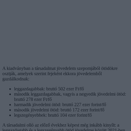
A kiadványban a társadalmat jövedelem szepomjából ötödökre
osztják, amelyek szerint fejeként ekkora jövedelemből
gazdálkodnak:
leggazdagabbak: bruttó 502 ezer Ft/fő
második leggazdagabbak, vagyis a negyedik jövedelmi ötöd:
bruttó 278 ezer Ft/fő
harmadik jövedelmi ötöd: bruttó 227 ezer forint/fő
második jövedelmi ötöd: bruttó 172 ezer forint/fő
legszegényebbek: bruttó 104 ezer forint/fő
A társadalmi olló az előző évekhez képest még inkább kinyílt: a
leggazdagabb és a legszegényebb ötöd jövedelme között 2021-ben