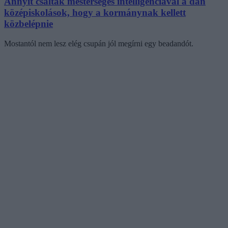
Annyit csaltak mesterséges intelligenciával a dán
középiskolások, hogy a kormánynak kellett
közbelépnie
Mostantól nem lesz elég csupán jól megírni egy beadandót.