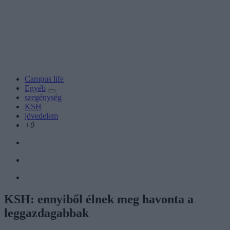
Campus life
Egyéb
szegénység
KSH
jövedelem
+0
KSH: ennyiből élnek meg havonta a
leggazdagabbak