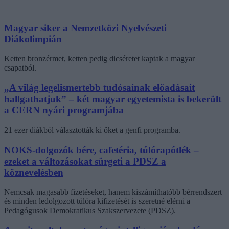
Magyar siker a Nemzetközi Nyelvészeti
Diákolimpián
Ketten bronzérmet, ketten pedig dicséretet kaptak a magyar
csapatból.
„A világ legelismertebb tudósainak előadásait
hallgathatjuk” – két magyar egyetemista is bekerült
a CERN nyári programjába
21 ezer diákból választották ki őket a genfi programba.
NOKS-dolgozók bére, cafetéria, túlórapótlék –
ezeket a változásokat sürgeti a PDSZ a
köznevelésben
Nemcsak magasabb fizetéseket, hanem kiszámíthatóbb bérrendszert
és minden ledolgozott túlóra kifizetését is szeretné elérni a
Pedagógusok Demokratikus Szakszervezete (PDSZ).