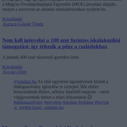
a Magyar Óvodapedagógiai Egyesület (MOE) javaslata alapján,
melyet a szervezet az oktatási minisztériumhoz nyújtott be.
Közoktatás
Kurucz-Gáspár Tünde
Nem kell igényelni a 100 ezer forintos iskolakezdési
támogatást: így érkezik a pénz a családokhoz
A juttatás 400 ezer rászoruló gyereket érint.
Közoktatás
Kovács Dóri
@eduline.hu
Az első egyetemi ügyintézések között a
diákigazolvány igénylése is szerepel. Bár elsőre
bonyolultnak tűnhet, néhány lépésből megvan – most
végigvezetünk titeket a teljes folyamaton.😉
#diákigazolvány
#egyetem
#neptun
#eduline
#foryou
♬ eredeti hang - eduline.hu