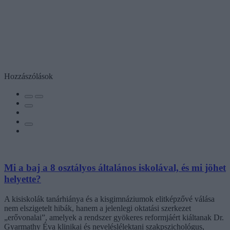
Hozzászólások
Mi a baj a 8 osztályos általános iskolával, és mi jöhet
helyette?
A kisiskolák tanárhiánya és a kisgimnáziumok elitképzővé válása
nem elszigetelt hibák, hanem a jelenlegi oktatási szerkezet
„erővonalai”, amelyek a rendszer gyökeres reformjáért kiáltanak Dr.
Gyarmathy Éva klinikai és neveléslélektani szakpszichológus,