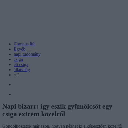
Campus life
Egyéb
napi tudomány
csiga
éti csiga
állatvilág
+1
Napi bizarr: így eszik gyümölcsöt egy
csiga extrém közelről
Gondolkoztatok már azon, hogyan nézhet ki elképesztően közelről