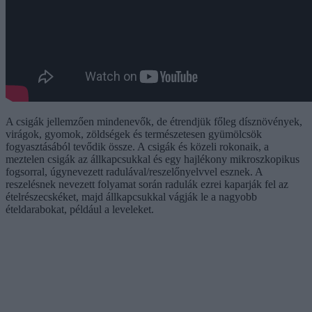
A csigák jellemzően mindenevők, de étrendjük főleg dísznövények,
virágok, gyomok, zöldségek és természetesen gyümölcsök
fogyasztásából tevődik össze. A csigák és közeli rokonaik, a
meztelen csigák az állkapcsukkal és egy hajlékony mikroszkopikus
fogsorral, úgynevezett radulával/reszelőnyelvvel esznek. A
reszelésnek nevezett folyamat során radulák ezrei kaparják fel az
ételrészecskéket, majd állkapcsukkal vágják le a nagyobb
ételdarabokat, például a leveleket.