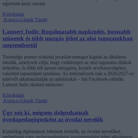
egyetemi tanár szerint.
Közoktatás
Kurucz-Gáspár Tünde
Lannert Judit: Rugalmasabb napkezdés, hosszabb
szünetek és több mozgás jöhet az alsó tagozatokban
szeptembertől
Tizennégy pontos szakmai javaslatcsomagot kaptak az általános
iskolák, amelynek célja, hogy csökkenjen az alsó tagozatos diákok
terhelése, és több idő jusson mozgásra, kreatív tevékenységekre,
valamint tapasztalati tanulásra. Az intézmények már a 2026/2027-es
tanévtől alkalmazhatják az ajánlásokat – írta Facebook-oldalán
Lannert Judit oktatási miniszter.
Közoktatás
Kurucz-Gáspár Tünde
Úgy néz ki, mégsem dolgozhatnak
óvodapedagógusként az óvodai nevelők
Kizárólag diplomások lehetnek óvónők, az óvodai nevelőket
pedagógiai vagy gyógypedagógiai asszisztensként lehet alkalmazni