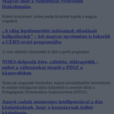
Magyar siker a Nemzetközi Nyelvészeti
Diákolimpián
Ketten bronzérmet, ketten pedig dicséretet kaptak a magyar
csapatból.
„A világ legelismertebb tudósainak előadásait
hallgathatjuk” – két magyar egyetemista is bekerült
a CERN nyári programjába
21 ezer diákból választották ki őket a genfi programba.
NOKS-dolgozók bére, cafetéria, túlórapótlék –
ezeket a változásokat sürgeti a PDSZ a
köznevelésben
Nemcsak magasabb fizetéseket, hanem kiszámíthatóbb bérrendszert
és minden ledolgozott túlóra kifizetését is szeretné elérni a
Pedagógusok Demokratikus Szakszervezete (PDSZ).
Annyit csaltak mesterséges intelligenciával a dán
középiskolások, hogy a kormánynak kellett
közbelépnie