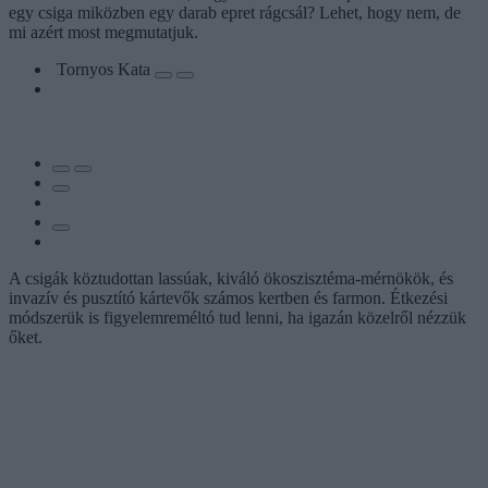
egy csiga miközben egy darab epret rágcsál? Lehet, hogy nem, de
mi azért most megmutatjuk.
Tornyos Kata
A csigák köztudottan lassúak, kiváló ökoszisztéma-mérnökök, és
invazív és pusztító kártevők számos kertben és farmon. Étkezési
módszerük is figyelemreméltó tud lenni, ha igazán közelről nézzük
őket.